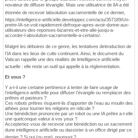
novateur de diffuser lévangile. Mais une utilisatrice de lIA a été
étonnée de recevoir labsolution sacramentelle de ce dernier,
https://intelligence-artificielle.developpez.com/actu/357189/Un-
pretre-IA-se-voit-rapidement-defroque-apres-avoir-donne-aux-
utilisateurs-des-reponses-bizarres-et-etre-alle-jusqu-a-
accorder-l-absolution-sacramentelle-a-certains/.
Malgré les déboires de ce genre, les tentatives dintroduction de
l'IA dans les lieux de culte continuent. Ainsi, le document du
Vatican rappelle une des réalités de lintelligence artificielle
actuelle : elle reste un outil qui appelle à la règlementation.
Et vous ?
Y a-t-il une certaine pertinence à tenter de faire usage de
l'intelligence artificielle pour diffuser l'évangile ou remplacer des
prêtres et pasteurs ?
Ces robots prêtres risquent-ils d'apporter de l'eau au moulin des
athées pour tourner les religions en ridicule ?
Une bénédiction prononcée par un robot ou une IA prêtre a-t-elle
une quelconque valeur à vos yeux ?
Accepteriez-vous de recevoir une bénédiction ou un sacrement
dune intelligence artificielle ou dassister à un office dirigé par ce
dernier ? Si oui (ou non), pourquoi ?