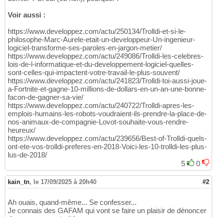
Voir aussi :
https://www.developpez.com/actu/250134/Trolldi-et-si-le-
philosophe-Marc-Aurele-etait-un-developpeur-Un-ingenieur-
logiciel-transforme-ses-paroles-en-jargon-metier/
https://www.developpez.com/actu/249086/Trolldi-les-celebres-
lois-de-l-informatique-et-du-developpement-logiciel-quelles-
sont-celles-qui-impactent-votre-travail-le-plus-souvent/
https://www.developpez.com/actu/241823/Trolldi-toi-aussi-joue-
a-Fortnite-et-gagne-10-millions-de-dollars-en-un-an-une-bonne-
facon-de-gagner-sa-vie/
https://www.developpez.com/actu/240722/Trolldi-apres-les-
emplois-humains-les-robots-voudraient-ils-prendre-la-place-de-
nos-animaux-de-compagnie-Lovot-souhaite-vous-rendre-
heureux/
https://www.developpez.com/actu/239656/Best-of-Trolldi-quels-
ont-ete-vos-trolldi-preferes-en-2018-Voici-les-10-trolldi-les-plus-
lus-de-2018/
5
0
kain_tn
,
le 17/09/2025 à 20h40
#2
Ah ouais, quand-même... Se confesser...
Je connais des GAFAM qui vont se faire un plaisir de dénoncer