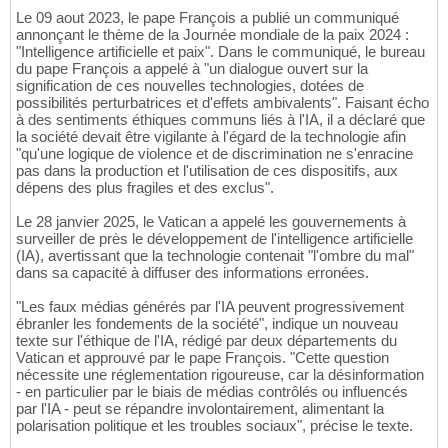
Le 09 aout 2023, le pape François a publié un communiqué
annonçant le thème de la Journée mondiale de la paix 2024 :
"Intelligence artificielle et paix". Dans le communiqué, le bureau
du pape François a appelé à "un dialogue ouvert sur la
signification de ces nouvelles technologies, dotées de
possibilités perturbatrices et d'effets ambivalents". Faisant écho
à des sentiments éthiques communs liés à l'IA, il a déclaré que
la société devait être vigilante à l'égard de la technologie afin
"qu'une logique de violence et de discrimination ne s'enracine
pas dans la production et l'utilisation de ces dispositifs, aux
dépens des plus fragiles et des exclus".
Le 28 janvier 2025, le Vatican a appelé les gouvernements à
surveiller de près le développement de l'intelligence artificielle
(IA), avertissant que la technologie contenait "l'ombre du mal"
dans sa capacité à diffuser des informations erronées.
"Les faux médias générés par l'IA peuvent progressivement
ébranler les fondements de la société", indique un nouveau
texte sur l'éthique de l'IA, rédigé par deux départements du
Vatican et approuvé par le pape François. "Cette question
nécessite une réglementation rigoureuse, car la désinformation
- en particulier par le biais de médias contrôlés ou influencés
par l'IA - peut se répandre involontairement, alimentant la
polarisation politique et les troubles sociaux", précise le texte.