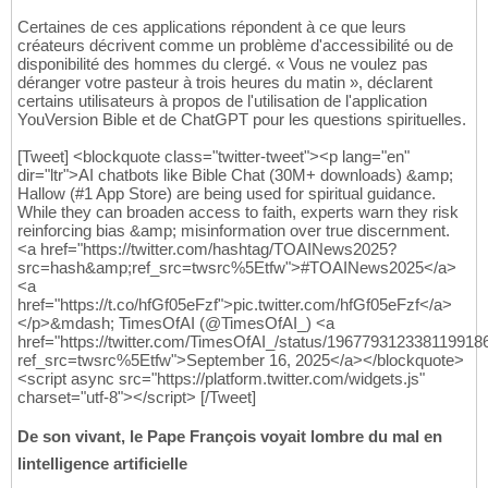
Certaines de ces applications répondent à ce que leurs
créateurs décrivent comme un problème d'accessibilité ou de
disponibilité des hommes du clergé. « Vous ne voulez pas
déranger votre pasteur à trois heures du matin », déclarent
certains utilisateurs à propos de l'utilisation de l'application
YouVersion Bible et de ChatGPT pour les questions spirituelles.
[Tweet] <blockquote class="twitter-tweet"><p lang="en"
dir="ltr">AI chatbots like Bible Chat (30M+ downloads) &amp;
Hallow (#1 App Store) are being used for spiritual guidance.
While they can broaden access to faith, experts warn they risk
reinforcing bias &amp; misinformation over true discernment.
<a href="https://twitter.com/hashtag/TOAINews2025?
src=hash&amp;ref_src=twsrc%5Etfw">#TOAINews2025</a>
<a
href="https://t.co/hfGf05eFzf">pic.twitter.com/hfGf05eFzf</a>
</p>&mdash; TimesOfAI (@TimesOfAI_) <a
href="https://twitter.com/TimesOfAI_/status/196779312338119918
ref_src=twsrc%5Etfw">September 16, 2025</a></blockquote>
<script async src="https://platform.twitter.com/widgets.js"
charset="utf-8"></script> [/Tweet]
De son vivant, le Pape François voyait lombre du mal en
lintelligence artificielle