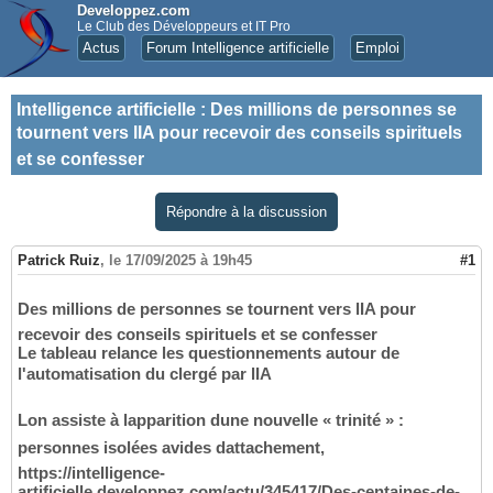
Developpez.com
Le Club des Développeurs et IT Pro
Actus
Forum Intelligence artificielle
Emploi
Intelligence artificielle
:
Des millions de personnes se
tournent vers lIA pour recevoir des conseils spirituels
et se confesser
Répondre à la discussion
Patrick Ruiz
,
le 17/09/2025 à 19h45
#1
Des millions de personnes se tournent vers lIA pour
recevoir des conseils spirituels et se confesser
Le tableau relance les questionnements autour de
l'automatisation du clergé par lIA
Lon assiste à lapparition dune nouvelle « trinité » :
personnes isolées avides dattachement,
https://intelligence-
artificielle.developpez.com/actu/345417/Des-centaines-de-