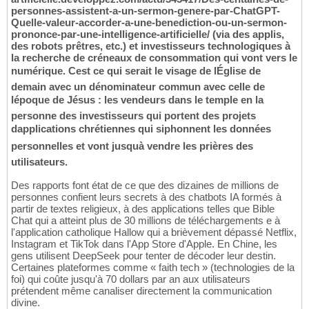
personnes-assistent-a-un-sermon-genere-par-ChatGPT-
Quelle-valeur-accorder-a-une-benediction-ou-un-sermon-
prononce-par-une-intelligence-artificielle/ (via des applis,
des robots prêtres, etc.) et investisseurs technologiques à
la recherche de créneaux de consommation qui vont vers le
numérique. Cest ce qui serait le visage de lÉglise de
demain avec un dénominateur commun avec celle de
lépoque de Jésus : les vendeurs dans le temple en la
personne des investisseurs qui portent des projets
dapplications chrétiennes qui siphonnent les données
personnelles et vont jusquà vendre les prières des
utilisateurs.
Des rapports font état de ce que des dizaines de millions de
personnes confient leurs secrets à des chatbots IA formés à
partir de textes religieux, à des applications telles que Bible
Chat qui a atteint plus de 30 millions de téléchargements e à
l'application catholique Hallow qui a brièvement dépassé Netflix,
Instagram et TikTok dans l'App Store d'Apple. En Chine, les
gens utilisent DeepSeek pour tenter de décoder leur destin.
Certaines plateformes comme « faith tech » (technologies de la
foi) qui coûte jusqu'à 70 dollars par an aux utilisateurs
prétendent même canaliser directement la communication
divine.