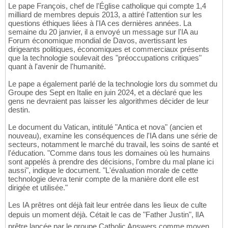
Le pape François, chef de l'Église catholique qui compte 1,4
milliard de membres depuis 2013, a attiré l'attention sur les
questions éthiques liées à l'IA ces dernières années. La
semaine du 20 janvier, il a envoyé un message sur l'IA au
Forum économique mondial de Davos, avertissant les
dirigeants politiques, économiques et commerciaux présents
que la technologie soulevait des "préoccupations critiques"
quant à l'avenir de l'humanité.
Le pape a également parlé de la technologie lors du sommet du
Groupe des Sept en Italie en juin 2024, et a déclaré que les
gens ne devraient pas laisser les algorithmes décider de leur
destin.
Le document du Vatican, intitulé "Antica et nova" (ancien et
nouveau), examine les conséquences de l'IA dans une série de
secteurs, notamment le marché du travail, les soins de santé et
l'éducation. "Comme dans tous les domaines où les humains
sont appelés à prendre des décisions, l'ombre du mal plane ici
aussi", indique le document. "L'évaluation morale de cette
technologie devra tenir compte de la manière dont elle est
dirigée et utilisée."
Les IA prêtres ont déjà fait leur entrée dans les lieux de culte
depuis un moment déjà. Cétait le cas de "Father Justin", lIA
prêtre lancée par le groupe Catholic Answers comme moyen