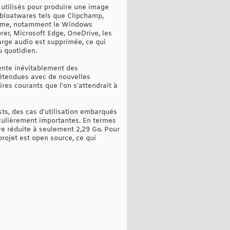
 utilisés pour produire une image
 bloatwares tels que Clipchamp,
stème, notamment le Windows
r, Microsoft Edge, OneDrive, les
harge audio est supprimée, ce qui
u quotidien.
ente inévitablement des
 étendues avec de nouvelles
ires courants que l'on s'attendrait à
ts, des cas d'utilisation embarqués
ticulièrement importantes. En termes
e réduite à seulement 2,29 Go. Pour
projet est open source, ce qui