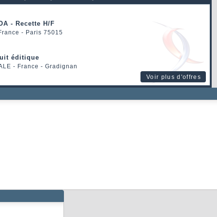
OA - Recette H/F
 France - Paris 75015
uit éditique
ALE
- France - Gradignan
Voir plus d'offres