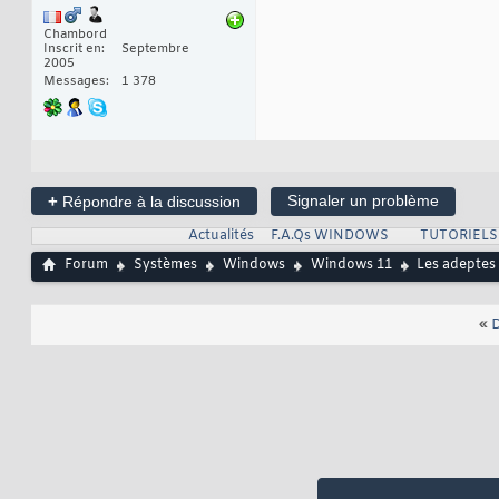
Chambord
Inscrit en
Septembre
2005
Messages
1 378
+
Signaler un problème
Répondre à la discussion
Actualités
F.A.Qs WINDOWS
TUTORIEL
Forum
Systèmes
Windows
Windows 11
Les adeptes 
«
D