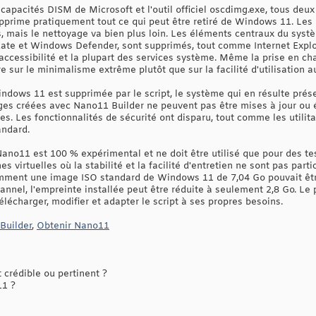
capacités DISM de Microsoft et l'outil officiel oscdimg.exe, tous deux
prime pratiquement tout ce qui peut être retiré de Windows 11. Les
s, mais le nettoyage va bien plus loin. Les éléments centraux du sy
e et Windows Defender, sont supprimés, tout comme Internet Explore
d'accessibilité et la plupart des services système. Même la prise en c
e sur le minimalisme extrême plutôt que sur la facilité d'utilisation a
dows 11 est supprimée par le script, le système qui en résulte prés
ges créées avec Nano11 Builder ne peuvent pas être mises à jour ou
es. Les fonctionnalités de sécurité ont disparu, tout comme les utilita
andard.
no11 est 100 % expérimental et ne doit être utilisé que pour des tes
s virtuelles où la stabilité et la facilité d'entretien ne sont pas par
mment une image ISO standard de Windows 11 de 7,04 Go pouvait êtr
annel, l'empreinte installée peut être réduite à seulement 2,8 Go. Le 
élécharger, modifier et adapter le script à ses propres besoins.
Builder
,
Obtenir Nano11
 crédible ou pertinent ?
11 ?