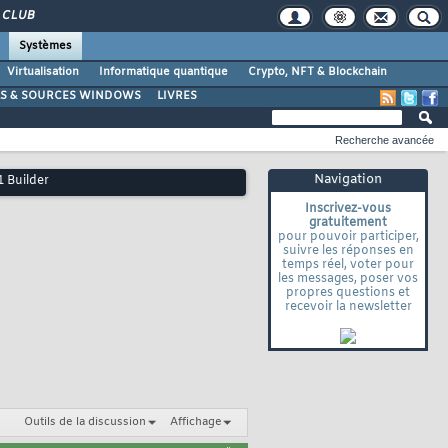
CLUB
Systèmes
Virtualisation
Informatique quantique
Crypto, NFT & Blockchain
LS & SOURCES WINDOWS
LIVRES
Recherche avancée
Navigation
 Builder
Inscrivez-vous
gratuitement
pour pouvoir participer,
suivre les réponses en
temps réel, voter pour
les messages, poser vos
propres questions et
recevoir la newsletter
Outils de la discussion
Affichage