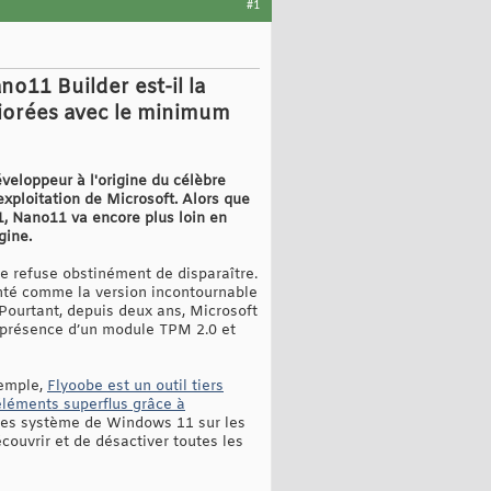
#1
o11 Builder est-il la
iorées avec le minimum
veloppeur à l'origine du célèbre
exploitation de Microsoft. Alors que
11, Nano11 va encore plus loin en
gine.
e refuse obstinément de disparaître.
enté comme la version incontournable
. Pourtant, depuis deux ans, Microsoft
 présence d’un module TPM 2.0 et
xemple,
Flyoobe est un outil tiers
éléments superflus grâce à
ences système de Windows 11 sur les
couvrir et de désactiver toutes les