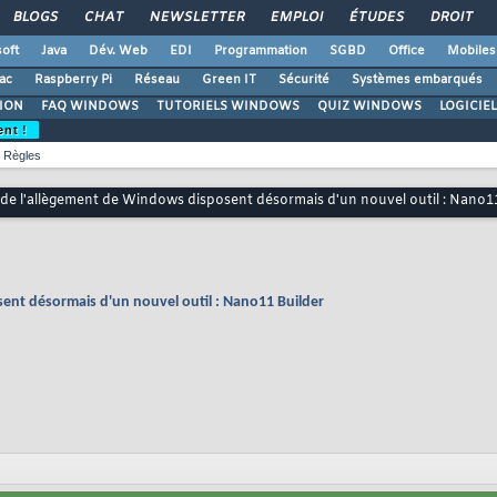
BLOGS
CHAT
NEWSLETTER
EMPLOI
ÉTUDES
DROIT
oft
Java
Dév. Web
EDI
Programmation
SGBD
Office
Mobiles
ac
Raspberry Pi
Réseau
Green IT
Sécurité
Systèmes embarqués
ION
FAQ WINDOWS
TUTORIELS WINDOWS
QUIZ WINDOWS
LOGICIE
ent !
Règles
de l'allègement de Windows disposent désormais d'un nouvel outil : Nano11
ent désormais d'un nouvel outil : Nano11 Builder