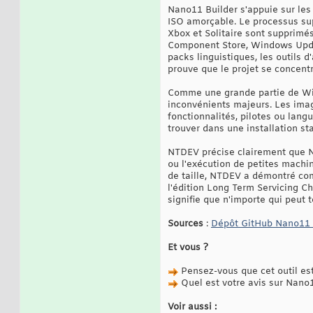
Nano11 Builder s'appuie sur les 
ISO amorçable. Le processus sup
Xbox et Solitaire sont supprimé
Component Store, Windows Updat
packs linguistiques, les outils 
prouve que le projet se concentr
Comme une grande partie de Win
inconvénients majeurs. Les ima
fonctionnalités, pilotes ou langu
trouver dans une installation st
NTDEV précise clairement que Na
ou l'exécution de petites machine
de taille, NTDEV a démontré co
l'édition Long Term Servicing Ch
signifie que n'importe qui peut t
Sources
:
Dépôt GitHub Nano11 
Et vous ?
Pensez-vous que cet outil est
Quel est votre avis sur Nano
Voir aussi :