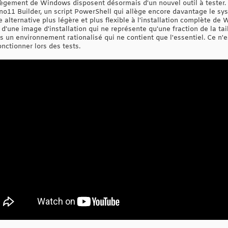
ègement de Windows disposent désormais d'un nouvel outil à tester. 
no11 Builder, un script PowerShell qui allège encore davantage le sys
e alternative plus légère et plus flexible à l'installation complète d
d'une image d'installation qui ne représente qu'une fraction de la taill
 un environnement rationalisé qui ne contient que l'essentiel. Ce n'e
onctionner lors des tests.