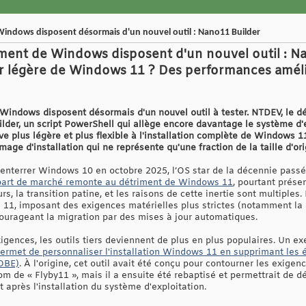
Windows disposent désormais d'un nouvel outil : Nano11 Builder
ement de Windows disposent d'un nouvel outil : Nan
er légère de Windows 11 ? Des performances amél
Windows disposent désormais d'un nouvel outil à tester. NTDEV, le dé
lder, un script PowerShell qui allège encore davantage le système d'
ive plus légère et plus flexible à l'installation complète de Windows 
age d'installation qui ne représente qu'une fraction de la taille d'ori
 enterrer Windows 10 en octobre 2025, l’OS star de la décennie passé
part de marché remonte au détriment de Windows 11
, pourtant prés
s, la transition patine, et les raisons de cette inertie sont multiples
1, imposant des exigences matérielles plus strictes (notamment la
ourageant la migration par des mises à jour automatiques.
igences, les outils tiers deviennent de plus en plus populaires. Un e
permet de personnaliser l'installation Windows 11 en supprimant les 
OOBE)
. À l'origine, cet outil avait été conçu pour contourner les exig
m de « Flyby11 », mais il a ensuite été rebaptisé et permettrait de dé
t après l'installation du système d'exploitation.