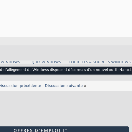
S WINDOWS
QUIZ WINDOWS
LOGICIELS & SOURCES WINDOWS
de l'allègement de Windows disposent désormais d'un nouvel outil : Nano11
iscussion précédente
|
Discussion suivante
»