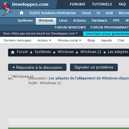
FORUMS
TUTORIELS
FAQ
DI/DSI Solutions d'entreprise
Cloud
IA
ALM
Micros
Systèmes
Windows
Linux
Arduino
Hardware
HPC
M
FORUM WINDOWS
FORUM PROGRAMMAT
Vous n'êtes pas encore inscrit sur Developpez.com ?
Inscrivez-vous gratuitem
Derniers messages
Actions
Réseau social
Blogs
Agenda
Chat
Forum
Systèmes
Windows
Windows 11
Les adeptes 
+
Signaler un problème
Répondre à la discussion
Discussion :
Les adeptes de l'allègement de Windows dispos
Sujet :
Windows 11