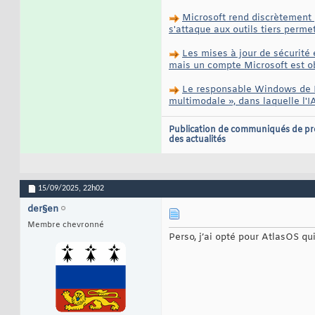
Microsoft rend discrètement p
s'attaque aux outils tiers perm
Les mises à jour de sécurité
mais un compte Microsoft est ob
Le responsable Windows de M
multimodale », dans laquelle l'IA
Publication de communiqués de pr
des actualités
15/09/2025,
22h02
der§en
Membre chevronné
Perso, j’ai opté pour AtlasOS q