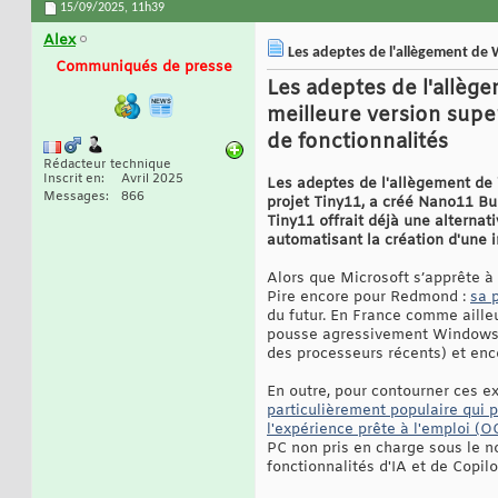
15/09/2025,
11h39
Alex
Les adeptes de l'allègement de 
Communiqués de presse
Les adeptes de l'allèg
meilleure version sup
de fonctionnalités
Rédacteur technique
Inscrit en
Avril 2025
Les adeptes de l'allègement de 
Messages
866
projet Tiny11, a créé Nano11 Bui
Tiny11 offrait déjà une alternat
automatisant la création d'une im
Alors que Microsoft s’apprête à
Pire encore pour Redmond :
sa 
du futur. En France comme ailleur
pousse agressivement Windows 1
des processeurs récents) et enc
En outre, pour contourner ces ex
particulièrement populaire qui 
l'expérience prête à l'emploi (
PC non pris en charge sous le no
fonctionnalités d'IA et de Copilo