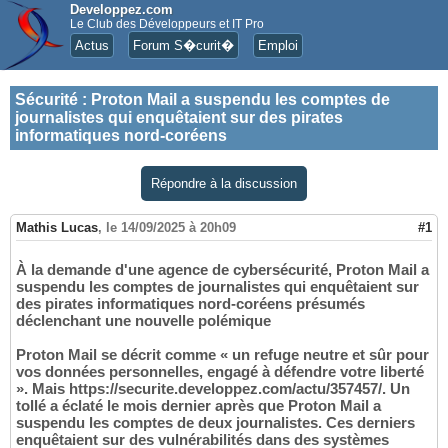
Developpez.com
Le Club des Développeurs et IT Pro
Actus
Forum S�curit�
Emploi
Sécurité
:
Proton Mail a suspendu les comptes de
journalistes qui enquêtaient sur des pirates
informatiques nord-coréens
Répondre à la discussion
Mathis Lucas
,
le 14/09/2025 à 20h09
#1
À la demande d'une agence de cybersécurité, Proton Mail a
suspendu les comptes de journalistes qui enquêtaient sur
des pirates informatiques nord-coréens présumés
déclenchant une nouvelle polémique
Proton Mail se décrit comme « un refuge neutre et sûr pour
vos données personnelles, engagé à défendre votre liberté
». Mais https://securite.developpez.com/actu/357457/. Un
tollé a éclaté le mois dernier après que Proton Mail a
suspendu les comptes de deux journalistes. Ces derniers
enquêtaient sur des vulnérabilités dans des systèmes