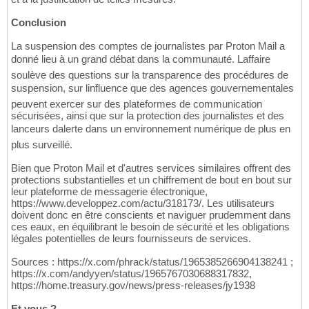
Conclusion
La suspension des comptes de journalistes par Proton Mail a
donné lieu à un grand débat dans la communauté. Laffaire
soulève des questions sur la transparence des procédures de
suspension, sur linfluence que des agences gouvernementales
peuvent exercer sur des plateformes de communication
sécurisées, ainsi que sur la protection des journalistes et des
lanceurs dalerte dans un environnement numérique de plus en
plus surveillé.
Bien que Proton Mail et d'autres services similaires offrent des
protections substantielles et un chiffrement de bout en bout sur
leur plateforme de messagerie électronique,
https://www.developpez.com/actu/318173/. Les utilisateurs
doivent donc en être conscients et naviguer prudemment dans
ces eaux, en équilibrant le besoin de sécurité et les obligations
légales potentielles de leurs fournisseurs de services.
Sources : https://x.com/phrack/status/1965385266904138241 ;
https://x.com/andyyen/status/1965767030688317832,
https://home.treasury.gov/news/press-releases/jy1938
Et vous ?