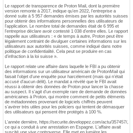
Le rapport de transparence de Proton Mail, dont la première
version remonte à 2017, indique qu'en 2022, l'entreprise a
donné suite à 5 957 demandes émises par les autorités suisses
pour obtenir des informations personnelles des utilisateurs de
l'application. Le nombre total de demandes était de 6 995 et
l'entreprise déclare avoir contesté 1 038 d'entre elles. Le rapport
rappelle aux utilisateurs : « de temps à autre, Proton peut être
légalement contraint de divulguer certaines informations sur les
utilisateurs aux autorités suisses, comme indiqué dans notre
politique de confidentialité. Cela peut se produire en cas
d'infraction à la loi suisse ».
Le rapport relate une affaire dans laquelle le FBI a pu obtenir
des informations sur un utilisateur américain de ProtonMail qui
faisait l'objet d'une enquête pour harcèlement (mais qui n'était
accusé d'aucun délit). Le mandat a révélé que le FBI avait
réussi à obtenir des données de Proton pour lancer la chasse
au suspect. Il s'agit d'un exemple rare de demande de données
américaines à Proton, qui montre comment de petits éléments
de métadonnées provenant de logiciels chiffrés peuvent
s'avérer très utiles pour les policiers qui tentent de démasquer
des utilisateurs qui pensent être protégés à 100 %.
L'année dernière, https://securite.developpez.com/actu/357457/,
ce qui a conduit à une arrestation en Espagne. L'affaire avait
suscité une vive controverse. Elle met en lumière les