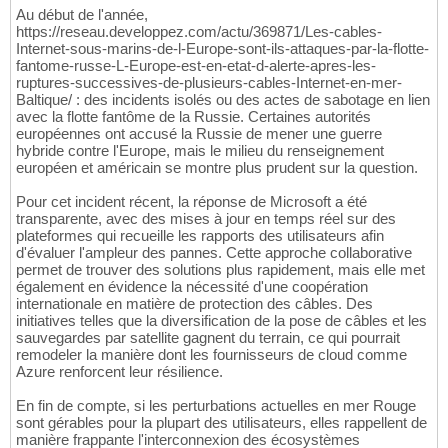
Au début de l'année,
https://reseau.developpez.com/actu/369871/Les-cables-
Internet-sous-marins-de-l-Europe-sont-ils-attaques-par-la-flotte-
fantome-russe-L-Europe-est-en-etat-d-alerte-apres-les-
ruptures-successives-de-plusieurs-cables-Internet-en-mer-
Baltique/ : des incidents isolés ou des actes de sabotage en lien
avec la flotte fantôme de la Russie. Certaines autorités
européennes ont accusé la Russie de mener une guerre
hybride contre l'Europe, mais le milieu du renseignement
européen et américain se montre plus prudent sur la question.
Pour cet incident récent, la réponse de Microsoft a été
transparente, avec des mises à jour en temps réel sur des
plateformes qui recueille les rapports des utilisateurs afin
d'évaluer l'ampleur des pannes. Cette approche collaborative
permet de trouver des solutions plus rapidement, mais elle met
également en évidence la nécessité d'une coopération
internationale en matière de protection des câbles. Des
initiatives telles que la diversification de la pose de câbles et les
sauvegardes par satellite gagnent du terrain, ce qui pourrait
remodeler la manière dont les fournisseurs de cloud comme
Azure renforcent leur résilience.
En fin de compte, si les perturbations actuelles en mer Rouge
sont gérables pour la plupart des utilisateurs, elles rappellent de
manière frappante l'interconnexion des écosystèmes