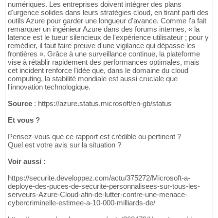
numériques. Les entreprises doivent intégrer des plans
d'urgence solides dans leurs stratégies cloud, en tirant parti des
outils Azure pour garder une longueur d'avance. Comme l'a fait
remarquer un ingénieur Azure dans des forums internes, « la
latence est le tueur silencieux de l'expérience utilisateur ; pour y
remédier, il faut faire preuve d'une vigilance qui dépasse les
frontières ». Grâce à une surveillance continue, la plateforme
vise à rétablir rapidement des performances optimales, mais
cet incident renforce l'idée que, dans le domaine du cloud
computing, la stabilité mondiale est aussi cruciale que
l'innovation technologique.
Source
: https://azure.status.microsoft/en-gb/status
Et vous ?
Pensez-vous que ce rapport est crédible ou pertinent ?
Quel est votre avis sur la situation ?
Voir aussi :
https://securite.developpez.com/actu/375272/Microsoft-a-
deploye-des-puces-de-securite-personnalisees-sur-tous-les-
serveurs-Azure-Cloud-afin-de-lutter-contre-une-menace-
cybercriminelle-estimee-a-10-000-milliards-de/