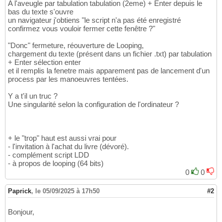
A l'aveugle par tabulation tabulation (2eme) + Enter depuis le
bas du texte s'ouvre
un navigateur j'obtiens "le script n'a pas été enregistré
confirmez vous vouloir fermer cette fenêtre ?"
"Donc" fermeture, réouverture de Looping,
chargement du texte (présent dans un fichier .txt) par tabulation
+ Enter sélection enter
et il remplis la fenetre mais apparement pas de lancement d'un
process par les manoeuvres tentées.
Y a t'il un truc ?
Une singularité selon la configuration de l'ordinateur ?
+ le "trop" haut est aussi vrai pour
- l'invitation à l'achat du livre (dévoré).
- complément script LDD
- à propos de looping (64 bits)
0
0
Paprick
,
le 05/09/2025 à 17h50
#2
Bonjour,