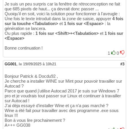
Je suis un peu surpris car la fenêtre de rétroconception ne fait
que 685 pixels de haut... ça devrait donc passer ...
Quoiqu'il en soit, voici la solution pour fonctionner à l'aveugle :
Une fois le texte introduit dans la zone de saisie, appuyer
4 fois
sur la touche <Tabulation>
et
1 fois sur <Espace>
: la
génération se lancera.
Ou plus rapide :
1 fois sur <Shift>+<Tabulation>
et
1 fois sur
<Espace>
Bonne continuation !
1
0
GG001
,
le 19/09/2025 à 10h21
#3
Bonjour Patrick & Docdu92 ,
Je cherche a installer WINE sur Mint pour pouvoir travailler sur
Autocad ?
Parce que quand j'utilise Autocad 2017 je suis sur Windows 7
pro et je voudrais tout passer sur Linux et continuer à travailler
sur Autocad !
J'ai déja essayé d'installer Wine et ça n'a pas marché ?
Wine a été fait pour travailler avec des programme .exe sous
linux !!!
Bon à vous lire prochainement ?
A+++ GG038