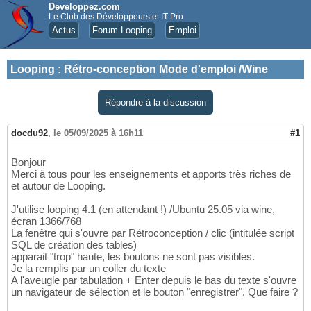
Developpez.com
Le Club des Développeurs et IT Pro
Actus
Forum Looping
Emploi
Looping
:
Rétro-conception Mode d'emploi /Wine
Répondre à la discussion
docdu92
,
le 05/09/2025 à 16h11
#1
Bonjour
Merci à tous pour les enseignements et apports très riches de
et autour de Looping.
J'utilise looping 4.1 (en attendant !) /Ubuntu 25.05 via wine,
écran 1366/768
La fenêtre qui s'ouvre par Rétroconception / clic (intitulée script
SQL de création des tables)
apparait "trop" haute, les boutons ne sont pas visibles.
Je la remplis par un coller du texte
A l'aveugle par tabulation + Enter depuis le bas du texte s'ouvre
un navigateur de sélection et le bouton "enregistrer". Que faire ?