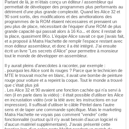
Partant de là, je m'étais conçu un éditeur / assembleur qui
permettait de développer des programmes plus performants au
détriment d'une plus grande complexité. Quand les Alice 32 et
90 sont sortis, des modifications et des améliorations des
programmes de la ROM étaient nécessaires et prenaient un
peu plus de place, nécessitant de l'équiper d'une ROM de plus
grande capacité qui passait alors à 16 Ko... et donc il restait de
la place, quasiment 8Ko. L'équipe Alice savait ce que j'avais fait,
et a proposé à Matra Hachette de remplir l'espace restant avec
mon éditeur assembleur, et donc il a été intégré. J'ai ensuite
écrit un livre "Les secrets d'Alice" pour permettre à monsieur
tout le monde de développer en assembleur.
Il y aurait pleins d'anecdotes à raconter, par exemple :
. pourquoi les Alice sont ils rouges ? Parce que le technicien de
MTE le trouvait moche en blanc, il avait une bombe de peinture
rouge pour voiture et a repeint la coque. Tout le monde a trouvé
que c'était plus joli
. Les Alice 32 et 90 avaient une fonction cachée qui n'a servi à
rien (il en parle dans la vidéo) : il était possible d'utiliser les Alice
en incrustation vidéo (voir la télé avec les instructions en sur
impression). Il suffisait d'utiliser le câble Péritel dans l'autre
sens et de taper une commande spécifique. Mais le marketing
Matra Hachette ne voyais pas comment "vendre" cette
fonctionnalité (surtout qu'il n'y avait besoin d'aucun logiciel ni
d'aucun matériel supplémentaire). J'avais présenté cette