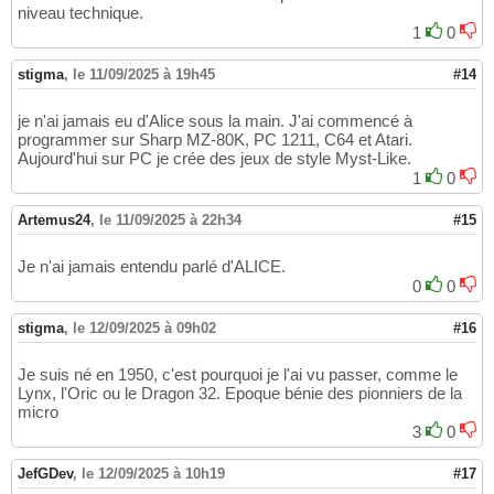
niveau technique.
1
0
stigma
,
le 11/09/2025 à 19h45
#14
je n'ai jamais eu d'Alice sous la main. J'ai commencé à
programmer sur Sharp MZ-80K, PC 1211, C64 et Atari.
Aujourd'hui sur PC je crée des jeux de style Myst-Like.
1
0
Artemus24
,
le 11/09/2025 à 22h34
#15
Je n'ai jamais entendu parlé d'ALICE.
0
0
stigma
,
le 12/09/2025 à 09h02
#16
Je suis né en 1950, c'est pourquoi je l'ai vu passer, comme le
Lynx, l'Oric ou le Dragon 32. Epoque bénie des pionniers de la
micro
3
0
JefGDev
,
le 12/09/2025 à 10h19
#17