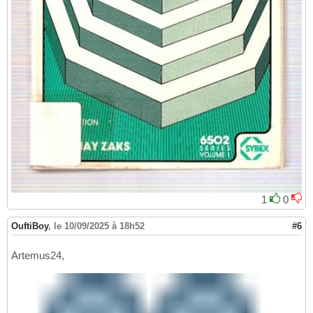
1
0
OuftiBoy
,
le 10/09/2025 à 18h52
#6
Artemus24,