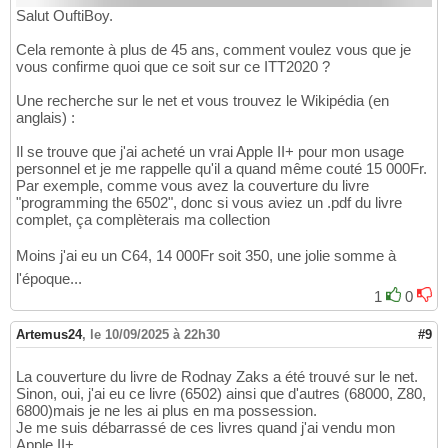
Salut OuftiBoy.
Cela remonte à plus de 45 ans, comment voulez vous que je
vous confirme quoi que ce soit sur ce ITT2020 ?
Une recherche sur le net et vous trouvez le Wikipédia (en
anglais) :
Il se trouve que j'ai acheté un vrai Apple II+ pour mon usage
personnel et je me rappelle qu'il a quand même couté 15 000Fr.
Par exemple, comme vous avez la couverture du livre
"programming the 6502", donc si vous aviez un .pdf du livre
complet, ça complèterais ma collection
Moins j'ai eu un C64, 14 000Fr soit 350, une jolie somme à
l'époque...
1
0
Artemus24
,
le 10/09/2025 à 22h30
#9
La couverture du livre de Rodnay Zaks a été trouvé sur le net.
Sinon, oui, j'ai eu ce livre (6502) ainsi que d'autres (68000, Z80,
6800)mais je ne les ai plus en ma possession.
Je me suis débarrassé de ces livres quand j'ai vendu mon
Apple II+.