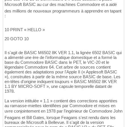
Microsoft BASIC au cur des machines Commodore et a aidé
des millions de nouveaux programmeurs à apprendre en tapant
:
10 PRINT « HELLO »
20 GOTO 10
Il s'agit de BASIC M6502 8K VER 1.1, la lignée 6502 BASIC qui
a alimenté une ère de l'informatique domestique et a formé la
base du Commodore BASIC dans le PET, le VIC-20 et le
légendaire Commodore 64. Cet arbre de sources contient
également des adaptations pour l'Apple II (« Applesoft BASIC
»), construites à partir de la même source BASIC de base. Les
en-têtes d'origine indiquent toujours « BASIC M6502 8K VER
1.1 BY MICRO-SOFT », une capsule temporelle datant de
1978.
La version intitulée « 1.1 » contient des corrections apportées
au ramasse-miettes identifiées par Commodore et mises en
uvre conjointement en 1978 par l'ingénieur de Commodore John
Feagans et Bill Gates, lorsque Feagans s'est rendu dans les
bureaux de Microsoft à Bellevue. Il s'agit de la version