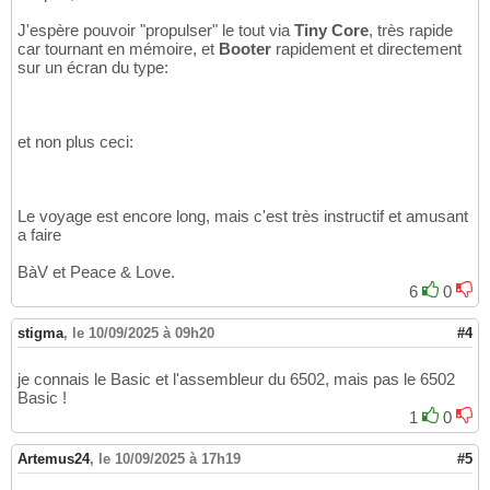
J'espère pouvoir "propulser" le tout via
Tiny Core
, très rapide
car tournant en mémoire, et
Booter
rapidement et directement
sur un écran du type:
et non plus ceci:
Le voyage est encore long, mais c'est très instructif et amusant
a faire
BàV et Peace & Love.
6
0
stigma
,
le 10/09/2025 à 09h20
#4
je connais le Basic et l'assembleur du 6502, mais pas le 6502
Basic !
1
0
Artemus24
,
le 10/09/2025 à 17h19
#5