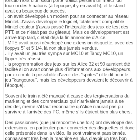
fonction lors d'un salon porte Maillot pendant un match du
tournoi des 5 nations (à l'époque, il y en avait 5), et le stand
avait eu beaucoup de succès.
. on avait développé un modem pour se connecter au réseau
Minitel. J'avais développé le logiciel, totalement compatible
Minitel couleur (j'avais passé l'intégralité des jeux de test des
PTT, et ce n'était pas du gâteau). Mais ce développement est
arrivé trop tard, c'était déjà la fin annoncée d'Alice.
. MTE avait aussi développé une extension disquette, avec des
floppys 5" et 5"1/4, là non plus jamais vendus.
. il y avait un jeu très sympa sur MC10 et Tandy MC10, un
flipper très réussi.
. la programmation des jeux sur les Alice 32 et 90 auraient été
facilité si on avait donné plus d'informations aux développeurs,
par exemple la possibilité d'avoir des "sprites" (il le dit pour le
jeu "kangourou", mais les développeurs devaient le découvrir à
l'époque).
Souvent le train a été manqué à cause des tergiversations du
marketing et des commerciaux qui n'arrivaient jamais à se
décider, même s'il faut reconnaitre qu'Alice n'aurait pas pu
survivre à l'arrivée des PC, même s'ils étaient bien plus chers.
Des passionnés (que j'ai rencontré une fois) ont développé des
extensions, en particulier pour connecter des disquettes et donc
celle présentée dans la vidéo. Ils sont vraiment passionnés,
connaissent très bien la machine en plus d'avoir un très bon