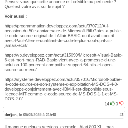
Pensez-vous que cette annonce est crédible ou pertinente ?
Quel est votre avis sur le sujet ?
Voir aussi :
https://programmation.developpez.com/actu/370712/A-l-
occasion-du-50e-anniversaire-de-Microsoft-Bill-Gates-a-publie-
le-code-source-original-de-l-Altair-BASIC-qu-il-avait-coecrit-
avec-Paul-Allen-le-qualifiant-de-code-le-plus-cool-qu-il-ait-
jamais-ecrit/
https://vb.developpez.com/actu/315090/Microsoft-Visual-Basic-
6-est-mort-mais-RAD-Basic-vient-avec-la-promesse-d-une-
solution-100-pourcent-compatible-support-64-bits-et-open-
source-au-menu/
https://systeme.developpez.com/actu/357016/Microsoft-publie-
le-code-source-de-son-systeme-d-exploitation-MS-DOS-4-0-
developpe-conjointement-avec-IBM-il-est-disponible-sous-
licence-MIT-comme-le-code-source-de-MS-DOS-1-1-et-MS-
DOS-2-0/
14
0
der§en
,
le 05/09/2025 à 21h48
#2
Il manque quelques versions, exemple : Atari 800 XL , mais