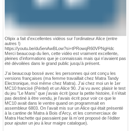
Olipix a fait d'excellentes vidéos sur l'ordinateur Alice (entre
autres !)
https://youtu.be/du5enAwBLow?si=tPRowqR60VPNgHdc
Merci beaucoup du lien, cette vidéo est vraiment excellente,
pleines d'informations que je connaissais mais qui n'avaient pas
été dévoilées dans le grand public jusqu'à présent.
J'ai beaucoup bossé avec les personnes qui ont conçu les
versions françaises (ma femme travaillait chez Matra Tandy
Electronique, moi même chez Matra). J'ai chez moi un le 1er
MC10 francisé (Péritel) et un Alice 90. J'ai vu avec plaisir le test
du jeu "Le Mans" que j'avais écrit (pour la petite histoire, il n'était
pas destiné à être vendu, je l'avais écrit pour voir ce que le
MC10 avait dans le ventre quand on programmait en
assembleur 6803. On l'avait mis sur un Alice qui était présenté
à la cantine de Matra à Bois d'Arcy, et les commerciaux de
Matra Hachette qui passaient par là m'ont proposé de l'éditer
pour ajouter un jeu à leur maigre catalogue).