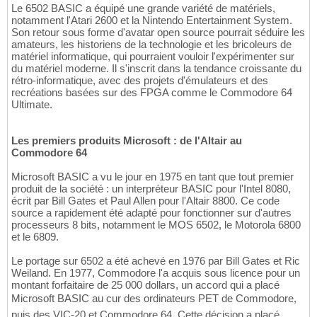
Le 6502 BASIC a équipé une grande variété de matériels,
notamment l'Atari 2600 et la Nintendo Entertainment System.
Son retour sous forme d'avatar open source pourrait séduire les
amateurs, les historiens de la technologie et les bricoleurs de
matériel informatique, qui pourraient vouloir l'expérimenter sur
du matériel moderne. Il s'inscrit dans la tendance croissante du
rétro-informatique, avec des projets d'émulateurs et des
recréations basées sur des FPGA comme le Commodore 64
Ultimate.
Les premiers produits Microsoft : de l'Altair au
Commodore 64
Microsoft BASIC a vu le jour en 1975 en tant que tout premier
produit de la société : un interpréteur BASIC pour l'Intel 8080,
écrit par Bill Gates et Paul Allen pour l'Altair 8800. Ce code
source a rapidement été adapté pour fonctionner sur d'autres
processeurs 8 bits, notamment le MOS 6502, le Motorola 6800
et le 6809.
Le portage sur 6502 a été achevé en 1976 par Bill Gates et Ric
Weiland. En 1977, Commodore l'a acquis sous licence pour un
montant forfaitaire de 25 000 dollars, un accord qui a placé
Microsoft BASIC au cur des ordinateurs PET de Commodore,
puis des VIC-20 et Commodore 64. Cette décision a placé