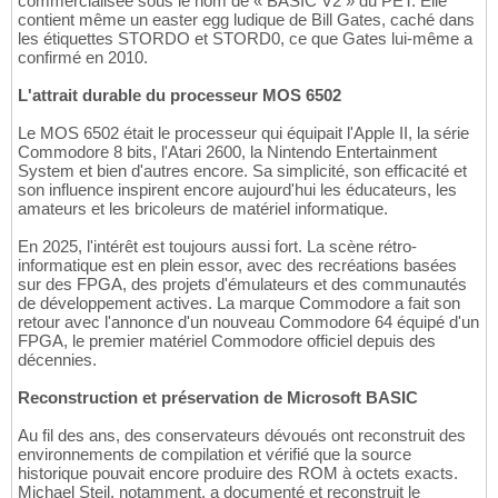
commercialisée sous le nom de « BASIC V2 » du PET. Elle
contient même un easter egg ludique de Bill Gates, caché dans
les étiquettes STORDO et STORD0, ce que Gates lui-même a
confirmé en 2010.
L'attrait durable du processeur MOS 6502
Le MOS 6502 était le processeur qui équipait l'Apple II, la série
Commodore 8 bits, l'Atari 2600, la Nintendo Entertainment
System et bien d'autres encore. Sa simplicité, son efficacité et
son influence inspirent encore aujourd'hui les éducateurs, les
amateurs et les bricoleurs de matériel informatique.
En 2025, l'intérêt est toujours aussi fort. La scène rétro-
informatique est en plein essor, avec des recréations basées
sur des FPGA, des projets d'émulateurs et des communautés
de développement actives. La marque Commodore a fait son
retour avec l'annonce d'un nouveau Commodore 64 équipé d'un
FPGA, le premier matériel Commodore officiel depuis des
décennies.
Reconstruction et préservation de Microsoft BASIC
Au fil des ans, des conservateurs dévoués ont reconstruit des
environnements de compilation et vérifié que la source
historique pouvait encore produire des ROM à octets exacts.
Michael Steil, notamment, a documenté et reconstruit le