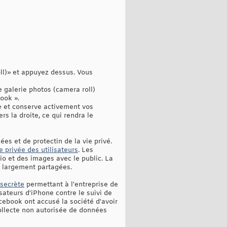
oll)» et appuyez dessus. Vous
 galerie photos (camera roll)
ook ».
te et conserve activement vos
s la droite, ce qui rendra le
es et de protectin de la vie privé.
e privée des utilisateurs
. Les
dio et des images avec le public. La
t largement partagées.
 secrète
permettant à l'entreprise de
isateurs d'iPhone contre le suivi de
acebook ont accusé la société d'avoir
 collecte non autorisée de données