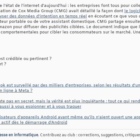
e l'état de l'internet d'aujourd'hui : les entreprises font tous pour co
ation de Cox Media Group (CMG) avait détaillé la façon dont
le logic
nalyser des données d'intention en temps réel
en écoutant ce que vous d
ateur portable ou de votre assistant domestique. CMG partage ensuit
azon pour diffuser des publicités ciblées. Le document indique que 
comportementales pour cibler les consommateurs sur le marché. Une r
t crédible ou pertinent ?
et ?
k est surveillé par des milliers d'entreprises, selon les résultats d'
en ligne à Meta ?
e pas en secret, mais la vérité est plus inquiétante : tout ce qui ren
 aussi à vous espionner et à vous traquer
isateurs d'appareils Android avant même qu'ils n'aient ouvert une a
re actif dès le démarrage d'Android
esse en informatique
. Contribuez au club : corrections, suggestions, critiques,