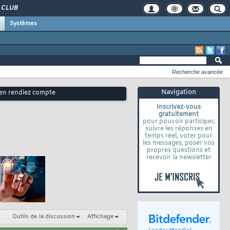
CLUB
Systèmes
Recherche avancée
Navigation
 en rendiez compte
Inscrivez-vous
gratuitement
pour pouvoir participer,
suivre les réponses en
temps réel, voter pour
les messages, poser vos
propres questions et
recevoir la newsletter
Outils de la discussion
Affichage