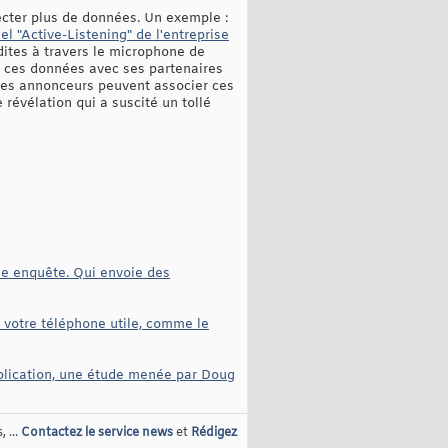
llecter plus de données. Un exemple :
iel "Active-Listening" de l'entreprise
ites à travers le microphone de
e ces données avec ses partenaires
les annonceurs peuvent associer ces
évélation qui a suscité un tollé
une enquête. Qui envoie des
d votre téléphone utile, comme le
pplication, une étude menée par Doug
 ...
Contactez le service news
et
Rédigez