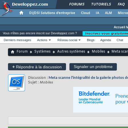
FORUMS
TUTORIELS
FAQ
DI/DSI Solutions d'entreprise
Cloud
IA
ALM
Micros
Accueil 
Vous n'êtes pas encore inscrit sur Developpez.com ?
Inscrivez-vous gratuitem
Derniers messages
Actions
Réseau social
Blogs
Agenda
Chat
Forum
Systèmes
Autres systèmes
Mobiles
Meta scan
+
Signaler un problème
Répondre à la discussion
Discussion :
Meta scanne l'intégralité de la galerie photos
Sujet :
Mobiles