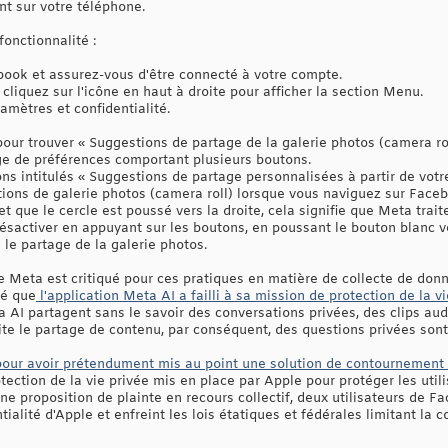
nt sur votre téléphone.
onctionnalité :
book et assurez-vous d'être connecté à votre compte.
 cliquez sur l'icône en haut à droite pour afficher la section Menu.
amètres et confidentialité.
 pour trouver « Suggestions de partage de la galerie photos (camera r
ge de préférences comportant plusieurs boutons.
ns intitulés « Suggestions de partage personnalisées à partir de votre
tions de galerie photos (camera roll) lorsque vous naviguez sur Faceb
et que le cercle est poussé vers la droite, cela signifie que Meta trai
sactiver en appuyant sur les boutons, en poussant le bouton blanc ver
 le partage de la galerie photos.
e Meta est critiqué pour ces pratiques en matière de collecte de donné
ré que
l'application Meta AI a failli à sa mission de protection de la vi
ta AI partagent sans le savoir des conversations privées, des clips au
lite le partage de contenu, par conséquent, des questions privées son
pour avoir prétendument mis au point une solution de contournement
otection de la vie privée mis en place par Apple pour protéger les util
une proposition de plainte en recours collectif, deux utilisateurs de F
tialité d'Apple et enfreint les lois étatiques et fédérales limitant la