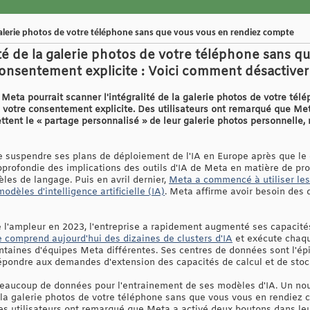
 galerie photos de votre téléphone sans que vous vous en rendiez compte
ité de la galerie photos de votre téléphone sans q
onsentement explicite : Voici comment désactiver 
eta pourrait scanner l'intégralité de la galerie photos de votre tél
votre consentement explicite. Des utilisateurs ont remarqué que Met
ent le « partage personnalisé » de leur galerie photos personnelle, 
de suspendre ses plans de déploiement de l'IA en Europe après que l
rofondie des implications des outils d'IA de Meta en matière de prote
les de langage. Puis en avril dernier,
Meta a commencé à utiliser les
dèles d'intelligence artificielle (IA)
. Meta affirme avoir besoin des 
e l'ampleur en 2023, l'entreprise a rapidement augmenté ses capacité
e comprend aujourd'hui des dizaines de clusters d'IA
et exécute chaqu
taines d'équipes Meta différentes. Ses centres de données sont l'épi
pondre aux demandes d'extension des capacités de calcul et de stoc
eaucoup de données pour l'entrainement de ses modèles d'IA. Un n
de la galerie photos de votre téléphone sans que vous vous en rendie
Des utilisateurs ont remarqué que Meta a activé deux boutons dans l