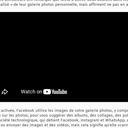
lisé » de leur galerie photos personnelle, mais affirment ne pas en a
 activée, Facebook utilise les images de votre galerie photos, y compri
 sur les photos, pour vous suggérer des albums, des collages, des pub
ociété technologique, qui détient Facebook, Instagram et WhatsApp, 
r ou envoyer des images et des vidéos, mais cela signifie qu'elle sca