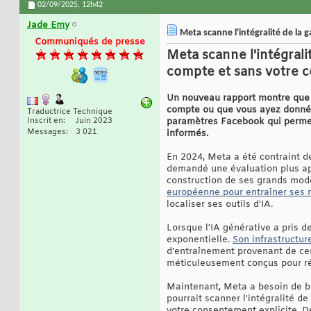
02/09/2025,
12h42
Jade Emy
Meta scanne l'intégralité de la
Communiqués de presse
Meta scanne l'intégral
compte et sans votre c
Un nouveau rapport montre que M
compte ou que vous ayez donné 
Traductrice Technique
Inscrit en
Juin 2023
paramètres Facebook qui permett
Messages
3 021
informés.
En 2024, Meta a été contraint 
demandé une évaluation plus app
construction de ses grands modè
européenne pour entraîner ses mo
localiser ses outils d'IA.
Lorsque l'IA générative a pris d
exponentielle.
Son infrastructur
d'entraînement provenant de cen
méticuleusement conçus pour ré
Maintenant, Meta a besoin de b
pourrait scanner l'intégralité 
votre consentement explicite. 