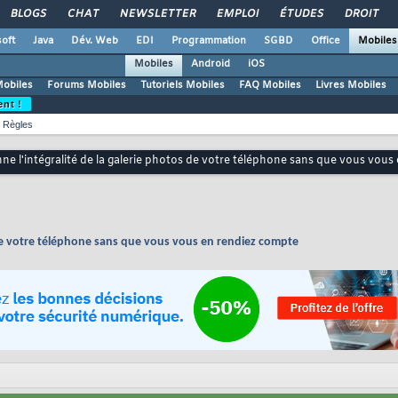
BLOGS
CHAT
NEWSLETTER
EMPLOI
ÉTUDES
DROIT
oft
Java
Dév. Web
EDI
Programmation
SGBD
Office
Mobiles
Mobiles
Android
iOS
Mobiles
Forums Mobiles
Tutoriels Mobiles
FAQ Mobiles
Livres Mobiles
ent !
Règles
ne l'intégralité de la galerie photos de votre téléphone sans que vous vous
 de votre téléphone sans que vous vous en rendiez compte