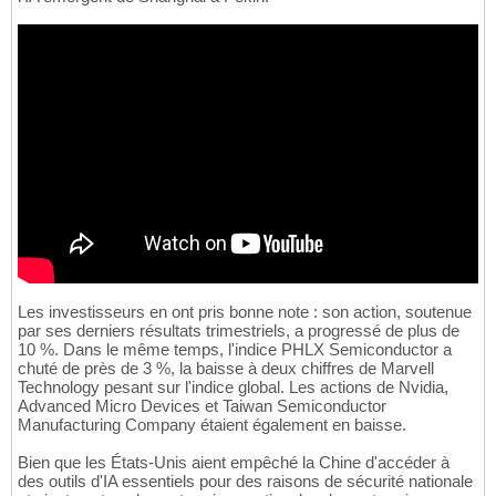
Les investisseurs en ont pris bonne note : son action, soutenue
par ses derniers résultats trimestriels, a progressé de plus de
10 %. Dans le même temps, l'indice PHLX Semiconductor a
chuté de près de 3 %, la baisse à deux chiffres de Marvell
Technology pesant sur l'indice global. Les actions de Nvidia,
Advanced Micro Devices et Taiwan Semiconductor
Manufacturing Company étaient également en baisse.
Bien que les États-Unis aient empêché la Chine d'accéder à
des outils d'IA essentiels pour des raisons de sécurité nationale