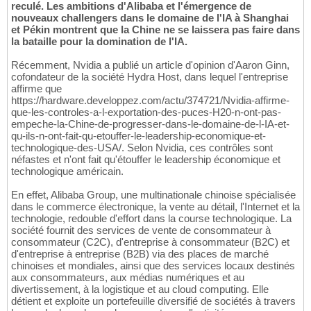
reculé. Les ambitions d'Alibaba et l'émergence de
nouveaux challengers dans le domaine de l'IA à Shanghai
et Pékin montrent que la Chine ne se laissera pas faire dans
la bataille pour la domination de l'IA.
Récemment, Nvidia a publié un article d'opinion d'Aaron Ginn,
cofondateur de la société Hydra Host, dans lequel l'entreprise
affirme que
https://hardware.developpez.com/actu/374721/Nvidia-affirme-
que-les-controles-a-l-exportation-des-puces-H20-n-ont-pas-
empeche-la-Chine-de-progresser-dans-le-domaine-de-l-IA-et-
qu-ils-n-ont-fait-qu-etouffer-le-leadership-economique-et-
technologique-des-USA/. Selon Nvidia, ces contrôles sont
néfastes et n'ont fait qu'étouffer le leadership économique et
technologique américain.
En effet, Alibaba Group, une multinationale chinoise spécialisée
dans le commerce électronique, la vente au détail, l'Internet et la
technologie, redouble d'effort dans la course technologique. La
société fournit des services de vente de consommateur à
consommateur (C2C), d'entreprise à consommateur (B2C) et
d'entreprise à entreprise (B2B) via des places de marché
chinoises et mondiales, ainsi que des services locaux destinés
aux consommateurs, aux médias numériques et au
divertissement, à la logistique et au cloud computing. Elle
détient et exploite un portefeuille diversifié de sociétés à travers