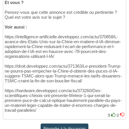
Et vous ?
Pensez-vous que cette annonce est crédible ou pertinente ?
Quel est votre avis sur le sujet ?
Voir aussi :
https://intelligence-artificielle.developpez.com/actu/370858/L-
avance-des-Etats-Unis-sur-la-Chine-en-matiere-d-IA-diminue-
rapidement-la-Chine-reduisant-l-ecart-de-performance-et-l-
adoption-de-l-IA-est-en-hausse-avec-78-pourcent-des-
organisations-utilisant-l-IA/
https://droit.developpez.com/actu/371363/Le-president-Trump-
ne-pourra-pas-empecher-la-Chine-d-obtenir-des-puces-d-IA-
suggere-TSMC-alors-que-Trump-menace-les-tarifs-douaniers-
TSMC-craint-la-fin-de-son-bouclier-fiscal/
https://hardware.developpez.com/actu/373260/Des-
scientifiques-chinois-ont-presente-Meteor-1-qui-serait-la-
premiere-puce-de-calcul-optique-hautement-parallele-du-pays-
un-materiel-leger-capable-de-traiter-d-enormes-charges-de-
travail-paralleles/
9
0
Répondre à la discussion