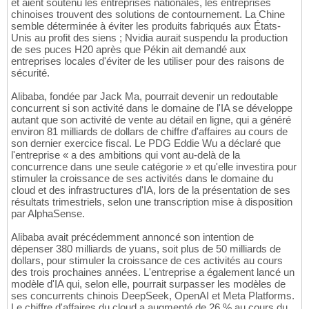
et aient soutenu les entreprises nationales, les entreprises
chinoises trouvent des solutions de contournement. La Chine
semble déterminée à éviter les produits fabriqués aux États-
Unis au profit des siens ; Nvidia aurait suspendu la production
de ses puces H20 après que Pékin ait demandé aux
entreprises locales d'éviter de les utiliser pour des raisons de
sécurité.
Alibaba, fondée par Jack Ma, pourrait devenir un redoutable
concurrent si son activité dans le domaine de l'IA se développe
autant que son activité de vente au détail en ligne, qui a généré
environ 81 milliards de dollars de chiffre d'affaires au cours de
son dernier exercice fiscal. Le PDG Eddie Wu a déclaré que
l'entreprise « a des ambitions qui vont au-delà de la
concurrence dans une seule catégorie » et qu'elle investira pour
stimuler la croissance de ses activités dans le domaine du
cloud et des infrastructures d'IA, lors de la présentation de ses
résultats trimestriels, selon une transcription mise à disposition
par AlphaSense.
Alibaba avait précédemment annoncé son intention de
dépenser 380 milliards de yuans, soit plus de 50 milliards de
dollars, pour stimuler la croissance de ces activités au cours
des trois prochaines années. L'entreprise a également lancé un
modèle d'IA qui, selon elle, pourrait surpasser les modèles de
ses concurrents chinois DeepSeek, OpenAI et Meta Platforms.
Le chiffre d'affaires du cloud a augmenté de 26 % au cours du