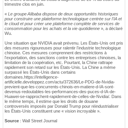
trimestre clos en juin.
«
Le groupe Alibaba dispose de deux opportunités historiques
pour construire une plateforme technologique centrée sur l'IA et
le cloud et pour créer une plateforme complète de services de
consommation pour les achats et la vie quotidienne
», a déclaré
Wu.
Une situation que NVIDIA avait prévenu. Les États-Unis ont pris
des mesures rigoureuses pour ralentir l'industrie technologique
chinoise. Ces mesures comprennent des restrictions à
l'exportation, des sanctions contre les entreprises chinoises, la
limitation de la coopération, etc. Pourtant, la Chine rattrape
rapidement son retard sur les États-Unis. La Chine a même
surpassé les États-Unis dans certains
domaines.https://intelligence-
artificielle.developpez.com/actu/372636/Le-PDG-de-Nvidia-
previent-que-les-concurrents-chinois-en-matiere-d-IA-sont-
devenus-redoutables-les-performances-des-puces-d-IA-de-
Huawei-se-rapprochent-rapidement-de-celles-de-Nvidia/. Dans
le même temps, il estime que les droits de douane
controversés imposés par Donald Trump pour réindustrialiser
les États-Unis constituent une « vision incroyable ».
Source
: Wall Street Journal