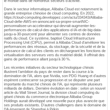
le monde dans de nombreux secteurs d'activité.
Dans le secteur informatique, Alibaba Cloud est notamment la
grande entreprise chinoise de cloud computing. En 2022,
https://cloud-computing.developpez.com/actu/334343/Alibaba-
Cloud-defie-AWS-en-annoncant-sa-propre-smartNIC-
personnalisee-un-accelerateur-qui-devrait-augmenter-les-
performances-de-calcul-des-applications-d-IA-et-de-big-data-
jusqu-a-30-pourcent/ pour alimenter ses centres de données
natifs du cloud. Ce système, baptisé Cloud Infrastructure
Processing Unit (CIPU), permet à Alibaba Cloud d'améliorer les
performances des réseaux, du stockage, de la sécurité et de la
puissance de calcul des clients en déchargeant les fonctions de
virtualisation des serveurs vers du matériel dédié. Il offrirait des
gains de performance allant jusqu'à 30 %.
Les récentes initiatives du secteur technologique chinois
illustrent l'ambition du pays de rester dans la course à la
domination de l'IA, alors que Nvidia, son PDG Huang et d'autres
espèrent contrecarrer sa progression et se disputer une part
importante du marché chinois de l'IA, qui représente plusieurs
milliards de dollars. Dernière évolution en date : selon un nouvel
article du Wall Street Journal, la division cloud computing du
géant chinois du commerce électronique Alibaba Group
Holdings aurait développé une nouvelle puce plus avancée que
ses produits existants. D'autres challengers dans le domaine de
l'IA émergent de Shanghai à Pékin.