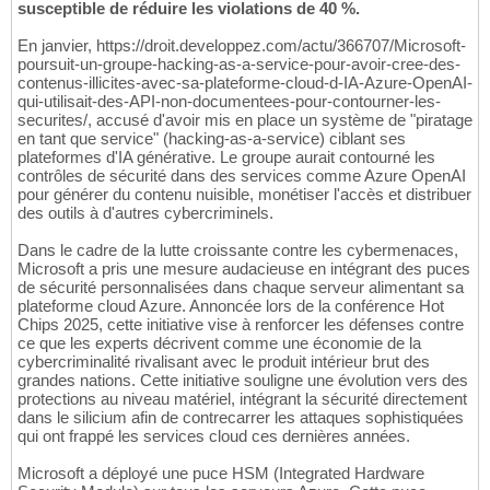
susceptible de réduire les violations de 40 %.
En janvier, https://droit.developpez.com/actu/366707/Microsoft-
poursuit-un-groupe-hacking-as-a-service-pour-avoir-cree-des-
contenus-illicites-avec-sa-plateforme-cloud-d-IA-Azure-OpenAI-
qui-utilisait-des-API-non-documentees-pour-contourner-les-
securites/, accusé d'avoir mis en place un système de "piratage
en tant que service" (hacking-as-a-service) ciblant ses
plateformes d'IA générative. Le groupe aurait contourné les
contrôles de sécurité dans des services comme Azure OpenAI
pour générer du contenu nuisible, monétiser l'accès et distribuer
des outils à d'autres cybercriminels.
Dans le cadre de la lutte croissante contre les cybermenaces,
Microsoft a pris une mesure audacieuse en intégrant des puces
de sécurité personnalisées dans chaque serveur alimentant sa
plateforme cloud Azure. Annoncée lors de la conférence Hot
Chips 2025, cette initiative vise à renforcer les défenses contre
ce que les experts décrivent comme une économie de la
cybercriminalité rivalisant avec le produit intérieur brut des
grandes nations. Cette initiative souligne une évolution vers des
protections au niveau matériel, intégrant la sécurité directement
dans le silicium afin de contrecarrer les attaques sophistiquées
qui ont frappé les services cloud ces dernières années.
Microsoft a déployé une puce HSM (Integrated Hardware