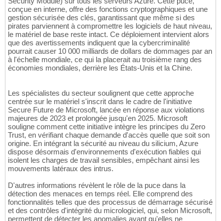
Security Module) sur tous les serveurs Azure. Cette puce,
conçue en interne, offre des fonctions cryptographiques et une
gestion sécurisée des clés, garantissant que même si des
pirates parviennent à compromettre les logiciels de haut niveau,
le matériel de base reste intact. Ce déploiement intervient alors
que des avertissements indiquent que la cybercriminalité
pourrait causer 10 000 milliards de dollars de dommages par an
à l'échelle mondiale, ce qui la placerait au troisième rang des
économies mondiales, derrière les États-Unis et la Chine.
Les spécialistes du secteur soulignent que cette approche
centrée sur le matériel s'inscrit dans le cadre de l'initiative
Secure Future de Microsoft, lancée en réponse aux violations
majeures de 2023 et prolongée jusqu'en 2025. Microsoft
souligne comment cette initiative intègre les principes du Zero
Trust, en vérifiant chaque demande d'accès quelle que soit son
origine. En intégrant la sécurité au niveau du silicium, Azure
dispose désormais d'environnements d'exécution fiables qui
isolent les charges de travail sensibles, empêchant ainsi les
mouvements latéraux des intrus.
D'autres informations révèlent le rôle de la puce dans la
détection des menaces en temps réel. Elle comprend des
fonctionnalités telles que des processus de démarrage sécurisé
et des contrôles d'intégrité du micrologiciel, qui, selon Microsoft,
permettent de détecter les anomalies avant qu'elles ne