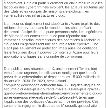
s'aggravent. Cela est particulièrement crucial à mesure que les
tactiques des cybercriminels évoluent, les acteurs soutenus par
des États et les groupes de ransomware exploitant les
vulnérabilités des infrastructures cloud.
L'ampleur du déploiement est stupéfiante : Azure exploite des
millions de serveurs dans le monde entier, chacun étant
désormais équipé de cette puce personnalisée. Les ingénieurs
de Microsoft ont conçu cette puce pour répondre aux
immenses besoins informatiques des opérations à l'échelle du
cloud tout en garantissant une sécurité à toute épreuve. Il ne
s'agit pas seulement de protection, mais aussi de confiance :
les entreprises doivent pouvoir compter sur Azure pour leurs
applications critiques sans craindre de compromis.
Des publications récentes sur X, anciennement Twitter, font
écho à cette urgence, les utilisateurs soulignant que le coût
prévu de la cybercriminalité dépassera les 15 000 milliards de
dollars d'ici 2030. En 2023, https://cloud-
computing.developpez.com/actu/344735/Cinq-des-risques-de-
securite-cloud-les-plus-courants-mais-aussi-les-plus-graves-
que-l-on-retrouve-dans-de-nombreux-environnements-cloud-d-
apres-une-nouvelle-analyse-de-Orca-Security/, telles que
l'application des politiques d'accès au moindre privilège. Ces
sentiments rejoignent le discours de Microsoft, qui souhaite