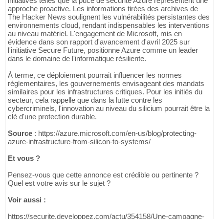
initiatives telles que la puce de sécurité Azure représentent une
approche proactive. Les informations tirées des archives de
The Hacker News soulignent les vulnérabilités persistantes des
environnements cloud, rendant indispensables les interventions
au niveau matériel. L'engagement de Microsoft, mis en
évidence dans son rapport d'avancement d'avril 2025 sur
l'initiative Secure Future, positionne Azure comme un leader
dans le domaine de l'informatique résiliente.
À terme, ce déploiement pourrait influencer les normes
réglementaires, les gouvernements envisageant des mandats
similaires pour les infrastructures critiques. Pour les initiés du
secteur, cela rappelle que dans la lutte contre les
cybercriminels, l'innovation au niveau du silicium pourrait être la
clé d'une protection durable.
Source
: https://azure.microsoft.com/en-us/blog/protecting-
azure-infrastructure-from-silicon-to-systems/
Et vous ?
Pensez-vous que cette annonce est crédible ou pertinente ?
Quel est votre avis sur le sujet ?
Voir aussi :
https://securite.developpez.com/actu/354158/Une-campagne-