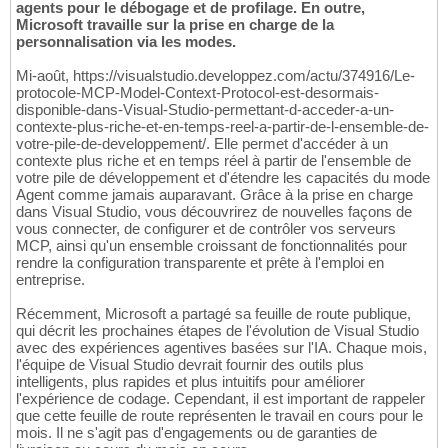
agents pour le débogage et de profilage. En outre,
Microsoft travaille sur la prise en charge de la
personnalisation via les modes.
Mi-août, https://visualstudio.developpez.com/actu/374916/Le-
protocole-MCP-Model-Context-Protocol-est-desormais-
disponible-dans-Visual-Studio-permettant-d-acceder-a-un-
contexte-plus-riche-et-en-temps-reel-a-partir-de-l-ensemble-de-
votre-pile-de-developpement/. Elle permet d'accéder à un
contexte plus riche et en temps réel à partir de l'ensemble de
votre pile de développement et d'étendre les capacités du mode
Agent comme jamais auparavant. Grâce à la prise en charge
dans Visual Studio, vous découvrirez de nouvelles façons de
vous connecter, de configurer et de contrôler vos serveurs
MCP, ainsi qu'un ensemble croissant de fonctionnalités pour
rendre la configuration transparente et prête à l'emploi en
entreprise.
Récemment, Microsoft a partagé sa feuille de route publique,
qui décrit les prochaines étapes de l'évolution de Visual Studio
avec des expériences agentives basées sur l'IA. Chaque mois,
l'équipe de Visual Studio devrait fournir des outils plus
intelligents, plus rapides et plus intuitifs pour améliorer
l'expérience de codage. Cependant, il est important de rappeler
que cette feuille de route représenten le travail en cours pour le
mois. Il ne s'agit pas d'engagements ou de garanties de