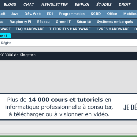
BLOGS
CHAT
NEWSLETTER
EMPLOI
ÉTUDES
DROIT
oft
Java
Dév. Web
EDI
Programmation
SGBD
Office
Mobiles
ac
Raspberry Pi
Réseau
Green IT
Sécurité
Systèmes embarqués
DWARE
FAQ HARDWARE
TUTORIELS HARDWARE
LIVRES HARDWARE
O
ent !
Règles
 KC3000 de Kingston
n