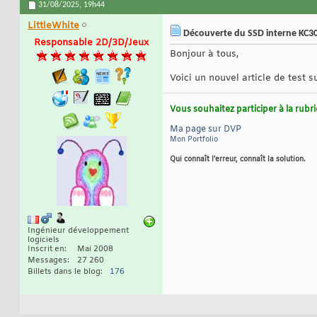
31/08/2025,
19h44
LittleWhite
Découverte du SSD interne KC3
Responsable 2D/3D/Jeux
Bonjour à tous,
Voici un nouvel article de test 
Vous souhaitez participer à la rub
Ma page sur DVP
Mon Portfolio
Qui connaît l'erreur, connaît la solution.
Ingénieur développement
logiciels
Inscrit en
Mai 2008
Messages
27 260
Billets dans le blog
176