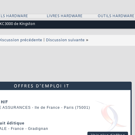
ELS HARDWARE
LIVRES HARDWARE
OUTILS HARDWARE
 KC3000 de Kingston
iscussion précédente
|
Discussion suivante
»
 H/F
E ASSURANCES
- Ile de France - Paris (75001)
uit éditique
ALE
- France - Gradignan