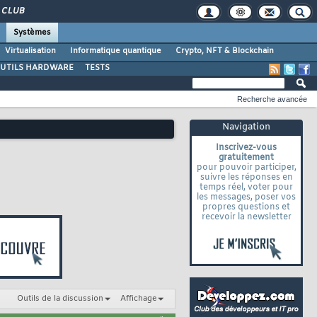
CLUB
Systèmes
Virtualisation
Informatique quantique
Crypto, NFT & Blockchain
UTILS HARDWARE
TESTS
Recherche avancée
Navigation
Inscrivez-vous
gratuitement
pour pouvoir participer,
suivre les réponses en
temps réel, voter pour
les messages, poser vos
propres questions et
recevoir la newsletter
Outils de la discussion
Affichage