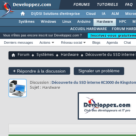
FORUMS
TUTORIELS
FAQ
DI/DSI Solutions d'entreprise
Cloud
IA
ALM
Micros
Systèmes
Windows
Linux
Arduino
Hardware
HPC
M
ACCUEIL HARDWARE
FORUM HAR
Vous n'êtes pas encore inscrit sur Developpez.com ?
Inscrivez-vous gratuitem
Derniers messages
Actions
Réseau social
Blogs
Agenda
Chat
Forum
Systèmes
Hardware
Découverte du SSD interne
+
Signaler un problème
Répondre à la discussion
Discussion :
Découverte du SSD interne KC3000 de Kingsto
Sujet :
Hardware