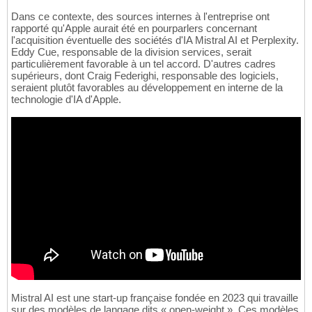
Dans ce contexte, des sources internes à l'entreprise ont
rapporté qu'Apple aurait été en pourparlers concernant
l'acquisition éventuelle des sociétés d'IA Mistral AI et Perplexity.
Eddy Cue, responsable de la division services, serait
particulièrement favorable à un tel accord. D'autres cadres
supérieurs, dont Craig Federighi, responsable des logiciels,
seraient plutôt favorables au développement en interne de la
technologie d'IA d'Apple.
Mistral AI est une start-up française fondée en 2023 qui travaille
sur des modèles de langage dits « open-weight ». Ces modèles