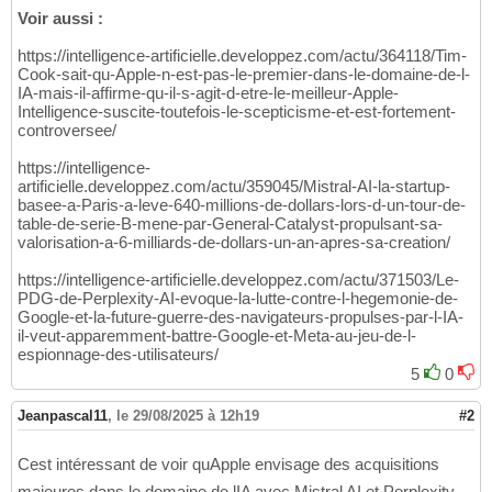
Voir aussi :
https://intelligence-artificielle.developpez.com/actu/364118/Tim-
Cook-sait-qu-Apple-n-est-pas-le-premier-dans-le-domaine-de-l-
IA-mais-il-affirme-qu-il-s-agit-d-etre-le-meilleur-Apple-
Intelligence-suscite-toutefois-le-scepticisme-et-est-fortement-
controversee/
https://intelligence-
artificielle.developpez.com/actu/359045/Mistral-AI-la-startup-
basee-a-Paris-a-leve-640-millions-de-dollars-lors-d-un-tour-de-
table-de-serie-B-mene-par-General-Catalyst-propulsant-sa-
valorisation-a-6-milliards-de-dollars-un-an-apres-sa-creation/
https://intelligence-artificielle.developpez.com/actu/371503/Le-
PDG-de-Perplexity-AI-evoque-la-lutte-contre-l-hegemonie-de-
Google-et-la-future-guerre-des-navigateurs-propulses-par-l-IA-
il-veut-apparemment-battre-Google-et-Meta-au-jeu-de-l-
espionnage-des-utilisateurs/
5
0
Jeanpascal11
,
le 29/08/2025 à 12h19
#2
Cest intéressant de voir quApple envisage des acquisitions
majeures dans le domaine de lIA avec Mistral AI et Perplexity,