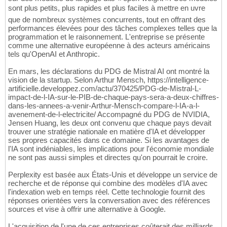
sont plus petits, plus rapides et plus faciles à mettre en uvre
que de nombreux systèmes concurrents, tout en offrant des
performances élevées pour des tâches complexes telles que la
programmation et le raisonnement. L'entreprise se présente
comme une alternative européenne à des acteurs américains
tels qu'OpenAI et Anthropic.
En mars, les déclarations du PDG de Mistral AI ont montré la
vision de la startup. Selon Arthur Mensch, https://intelligence-
artificielle.developpez.com/actu/370425/PDG-de-Mistral-L-
impact-de-l-IA-sur-le-PIB-de-chaque-pays-sera-a-deux-chiffres-
dans-les-annees-a-venir-Arthur-Mensch-compare-l-IA-a-l-
avenement-de-l-electricite/ Accompagné du PDG de NVIDIA,
Jensen Huang, les deux ont convenu que chaque pays devait
trouver une stratégie nationale en matière d'IA et développer
ses propres capacités dans ce domaine. Si les avantages de
l'IA sont indéniables, les implications pour l'économie mondiale
ne sont pas aussi simples et directes qu'on pourrait le croire.
Perplexity est basée aux États-Unis et développe un service de
recherche et de réponse qui combine des modèles d'IA avec
l'indexation web en temps réel. Cette technologie fournit des
réponses orientées vers la conversation avec des références
sources et vise à offrir une alternative à Google.
L'acquisition de l'une de ces entreprises coûterait des milliards