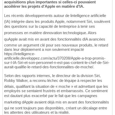
acquisitions plus importantes si celles-ci pouvaient
accélérer les projets d'Apple en matière d'IA.
Les récents développements autour de lintelligence artificielle
(IA) intégrée dans les produits Apple, notamment Siri, soulèvent
des questions sur la capacité de lentreprise à tenir ses
promesses en matière dinnovation technologique. Alors
quApple avait mis en avant des fonctionnalités dIA avancées
comme un argument clé pour ses nouveaux produits, le retard
dans leur déploiement a non seulement impacté
https://intelligence-
artificielle.developpez.com/actu/370208/Apple-a-trop-promis-
sur-l-IA-Siri-et-son-personnel-n-est-pas-content-le-chef-de-Siri-
aurait-qualifie-le-retard-des-fonctionnalites-de-moche/.
Selon des rapports internes, le directeur de la division Siri,
Robby Walker, a reconnu léchec de léquipe à respecter les
délais, qualifiant la situation de « moche » et admettant que les
employés se sentaient frustrés et embarrassés. Ce sentiment
est dautant plus exacerbé par le fait que les campagnes
marketing dApple avaient déjà mis en avant des fonctionnalités
qui ne sont toujours pas disponibles, créant un décalage entre
les attentes des utilisateurs et la réalité.