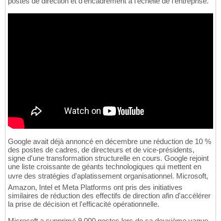
postes de direction et d'encadrement à l'échelle de l'entreprise.
Google avait déjà annoncé en décembre une réduction de 10 %
des postes de cadres, de directeurs et de vice-présidents,
signe d'une transformation structurelle en cours. Google rejoint
une liste croissante de géants technologiques qui mettent en
uvre des stratégies d'aplatissement organisationnel. Microsoft,
Amazon, Intel et Meta Platforms ont pris des initiatives
similaires de réduction des effectifs de direction afin d'accélérer
la prise de décision et l'efficacité opérationnelle.
Microsoft a supprimé 9 000 postes lors de sa deuxième vague