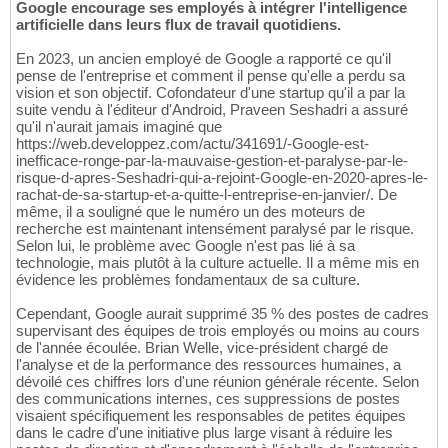
Google encourage ses employés à intégrer l'intelligence
artificielle dans leurs flux de travail quotidiens.
En 2023, un ancien employé de Google a rapporté ce qu'il
pense de l'entreprise et comment il pense qu'elle a perdu sa
vision et son objectif. Cofondateur d'une startup qu'il a par la
suite vendu à l'éditeur d'Android, Praveen Seshadri a assuré
qu'il n'aurait jamais imaginé que
https://web.developpez.com/actu/341691/-Google-est-
inefficace-ronge-par-la-mauvaise-gestion-et-paralyse-par-le-
risque-d-apres-Seshadri-qui-a-rejoint-Google-en-2020-apres-le-
rachat-de-sa-startup-et-a-quitte-l-entreprise-en-janvier/. De
même, il a souligné que le numéro un des moteurs de
recherche est maintenant intensément paralysé par le risque.
Selon lui, le problème avec Google n'est pas lié à sa
technologie, mais plutôt à la culture actuelle. Il a même mis en
évidence les problèmes fondamentaux de sa culture.
Cependant, Google aurait supprimé 35 % des postes de cadres
supervisant des équipes de trois employés ou moins au cours
de l'année écoulée. Brian Welle, vice-président chargé de
l'analyse et de la performance des ressources humaines, a
dévoilé ces chiffres lors d'une réunion générale récente. Selon
des communications internes, ces suppressions de postes
visaient spécifiquement les responsables de petites équipes
dans le cadre d'une initiative plus large visant à réduire les