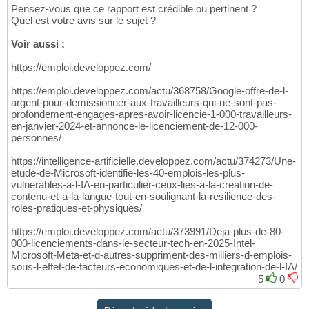
Pensez-vous que ce rapport est crédible ou pertinent ?
Quel est votre avis sur le sujet ?
Voir aussi :
https://emploi.developpez.com/
https://emploi.developpez.com/actu/368758/Google-offre-de-l-
argent-pour-demissionner-aux-travailleurs-qui-ne-sont-pas-
profondement-engages-apres-avoir-licencie-1-000-travailleurs-
en-janvier-2024-et-annonce-le-licenciement-de-12-000-
personnes/
https://intelligence-artificielle.developpez.com/actu/374273/Une-
etude-de-Microsoft-identifie-les-40-emplois-les-plus-
vulnerables-a-l-IA-en-particulier-ceux-lies-a-la-creation-de-
contenu-et-a-la-langue-tout-en-soulignant-la-resilience-des-
roles-pratiques-et-physiques/
https://emploi.developpez.com/actu/373991/Deja-plus-de-80-
000-licenciements-dans-le-secteur-tech-en-2025-Intel-
Microsoft-Meta-et-d-autres-suppriment-des-milliers-d-emplois-
sous-l-effet-de-facteurs-economiques-et-de-l-integration-de-l-IA/
5
0