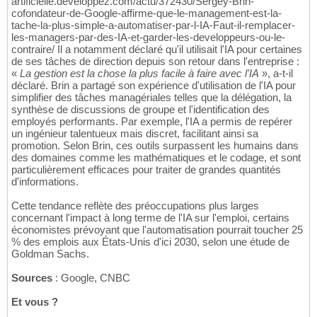
artificielle.developpez.com/actu/372430/Sergey-Brin-
cofondateur-de-Google-affirme-que-le-management-est-la-
tache-la-plus-simple-a-automatiser-par-l-IA-Faut-il-remplacer-
les-managers-par-des-IA-et-garder-les-developpeurs-ou-le-
contraire/ Il a notamment déclaré qu'il utilisait l'IA pour certaines
de ses tâches de direction depuis son retour dans l'entreprise :
«
La gestion est la chose la plus facile à faire avec l'IA
», a-t-il
déclaré. Brin a partagé son expérience d'utilisation de l'IA pour
simplifier des tâches managériales telles que la délégation, la
synthèse de discussions de groupe et l'identification des
employés performants. Par exemple, l'IA a permis de repérer
un ingénieur talentueux mais discret, facilitant ainsi sa
promotion. Selon Brin, ces outils surpassent les humains dans
des domaines comme les mathématiques et le codage, et sont
particulièrement efficaces pour traiter de grandes quantités
d'informations.
Cette tendance reflète des préoccupations plus larges
concernant l'impact à long terme de l'IA sur l'emploi, certains
économistes prévoyant que l'automatisation pourrait toucher 25
% des emplois aux États-Unis d'ici 2030, selon une étude de
Goldman Sachs.
Sources
: Google, CNBC
Et vous ?