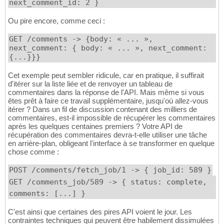
next_comment_id: 2 }
Ou pire encore, comme ceci :
GET /comments -> {body: « ... »,
next_comment: { body: « ... », next_comment:
{...}}}
Cet exemple peut sembler ridicule, car en pratique, il suffirait
d'itérer sur la liste liée et de renvoyer un tableau de
commentaires dans la réponse de l'API. Mais même si vous
êtes prêt à faire ce travail supplémentaire, jusqu'où allez-vous
itérer ? Dans un fil de discussion contenant des milliers de
commentaires, est-il impossible de récupérer les commentaires
après les quelques centaines premiers ? Votre API de
récupération des commentaires devra-t-elle utiliser une tâche
en arrière-plan, obligeant l'interface à se transformer en quelque
chose comme :
POST /comments/fetch_job/1 -> { job_id: 589 }
GET /comments_job/589 -> { status: complete,
comments: [...] }
C'est ainsi que certaines des pires API voient le jour. Les
contraintes techniques qui peuvent être habilement dissimulées