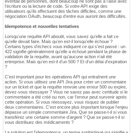
éventail de personnes, dont beaucoup ne sont pas à l'aise avec
l'écriture ou la lecture de code. Si votre API exige des
utilisateurs qu'ils effectuent des tâches difficiles, comme une
négociation OAuth, beaucoup d'entre eux auront des difficultés.
Idempotence et nouvelles tentatives
Lorsqu'une requête API aboutit, vous savez qu'elle a fait ce
qu'elle devait faire. Mais qu'en est-il lorsqu'elle échoue ?
Certains types d'échecs vous indiquent ce qui s'est passé : un
422 signifie généralement qu'elle a échoué pendant la phase de
validation de la requête, avant qu'aucune action n'ait été
entreprise. Mais qu'en est-il d'un 500 ? Et d'un délai d'expiration
?
C'est important pour les opérations API qui entraînent une
action. Si vous utilisez une API Jira pour créer un commentaire
sur un ticket et que la requête renvoie une erreur 500 ou expire,
devez-vous réessayer ? Vous ne savez pas avec certitude si le
commentaire a été créé ou non, car l'erreur peut survenir après
cette opération. Si vous réessayez, vous risquez de publier
deux commentaires. C'est encore plus important lorsque l'enjeu
dépasse un simple commentaire Jira. Que se passe-t-il si vous
transférez une certaine somme d'argent ? Que se passe-t-il si
vous distribuez des médicaments ?
La solution est l'idempotence, un terme sophistiqué qui signifie «