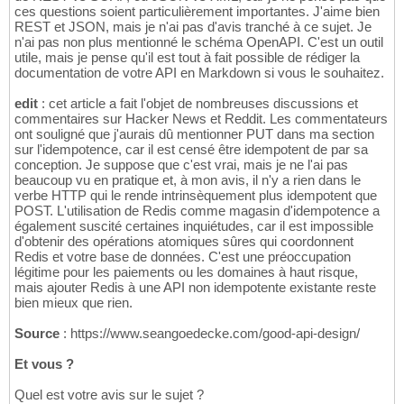
ces questions soient particulièrement importantes. J'aime bien
REST et JSON, mais je n'ai pas d'avis tranché à ce sujet. Je
n'ai pas non plus mentionné le schéma OpenAPI. C'est un outil
utile, mais je pense qu'il est tout à fait possible de rédiger la
documentation de votre API en Markdown si vous le souhaitez.
edit
: cet article a fait l'objet de nombreuses discussions et
commentaires sur Hacker News et Reddit. Les commentateurs
ont souligné que j'aurais dû mentionner PUT dans ma section
sur l'idempotence, car il est censé être idempotent de par sa
conception. Je suppose que c'est vrai, mais je ne l'ai pas
beaucoup vu en pratique et, à mon avis, il n'y a rien dans le
verbe HTTP qui le rende intrinsèquement plus idempotent que
POST. L'utilisation de Redis comme magasin d'idempotence a
également suscité certaines inquiétudes, car il est impossible
d'obtenir des opérations atomiques sûres qui coordonnent
Redis et votre base de données. C'est une préoccupation
légitime pour les paiements ou les domaines à haut risque,
mais ajouter Redis à une API non idempotente existante reste
bien mieux que rien.
Source
: https://www.seangoedecke.com/good-api-design/
Et vous ?
Quel est votre avis sur le sujet ?