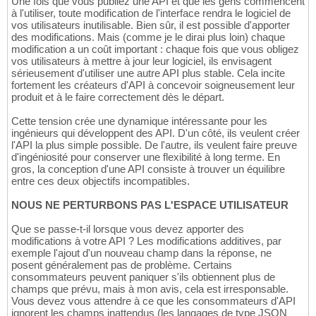
Une fois que vous publiez une API et que les gens commencent
à l'utiliser, toute modification de l'interface rendra le logiciel de
vos utilisateurs inutilisable. Bien sûr, il est possible d'apporter
des modifications. Mais (comme je le dirai plus loin) chaque
modification a un coût important : chaque fois que vous obligez
vos utilisateurs à mettre à jour leur logiciel, ils envisagent
sérieusement d'utiliser une autre API plus stable. Cela incite
fortement les créateurs d'API à concevoir soigneusement leur
produit et à le faire correctement dès le départ.
Cette tension crée une dynamique intéressante pour les
ingénieurs qui développent des API. D'un côté, ils veulent créer
l'API la plus simple possible. De l'autre, ils veulent faire preuve
d'ingéniosité pour conserver une flexibilité à long terme. En
gros, la conception d'une API consiste à trouver un équilibre
entre ces deux objectifs incompatibles.
NOUS NE PERTURBONS PAS L'ESPACE UTILISATEUR
Que se passe-t-il lorsque vous devez apporter des
modifications à votre API ? Les modifications additives, par
exemple l'ajout d'un nouveau champ dans la réponse, ne
posent généralement pas de problème. Certains
consommateurs peuvent paniquer s'ils obtiennent plus de
champs que prévu, mais à mon avis, cela est irresponsable.
Vous devez vous attendre à ce que les consommateurs d'API
ignorent les champs inattendus (les langages de type JSON