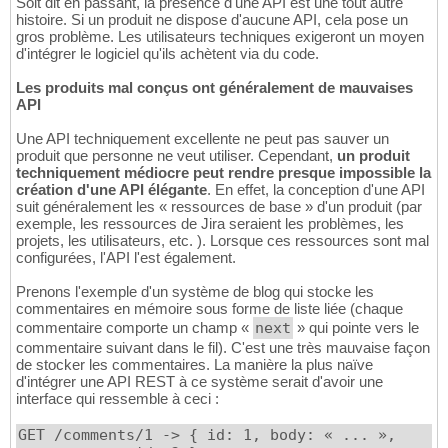
Soit dit en passant, la présence d'une API est une tout autre
histoire. Si un produit ne dispose d'aucune API, cela pose un
gros problème. Les utilisateurs techniques exigeront un moyen
d'intégrer le logiciel qu'ils achètent via du code.
Les produits mal conçus ont généralement de mauvaises
API
Une API techniquement excellente ne peut pas sauver un
produit que personne ne veut utiliser. Cependant,
un produit
techniquement médiocre peut rendre presque impossible la
création d'une API élégante
. En effet, la conception d'une API
suit généralement les « ressources de base » d'un produit (par
exemple, les ressources de Jira seraient les problèmes, les
projets, les utilisateurs, etc. ). Lorsque ces ressources sont mal
configurées, l'API l'est également.
Prenons l'exemple d'un système de blog qui stocke les
commentaires en mémoire sous forme de liste liée (chaque
commentaire comporte un champ «
next
» qui pointe vers le
commentaire suivant dans le fil). C'est une très mauvaise façon
de stocker les commentaires. La manière la plus naïve
d'intégrer une API REST à ce système serait d'avoir une
interface qui ressemble à ceci :
GET /comments/1 -> { id: 1, body: « ... »,