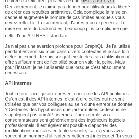
l'entrée est tellement plus élevée que
GET /users/1
.
Deuxièmement, je n'aime pas donner aux utilisateurs la liberté
de créer des requêtes arbitraires. Cela complique la mise en
cache et augmente le nombre de cas limites auxquels vous
devez réfléchir. Troisièmement, d'après mon expérience, la
mise en uvre du backend est beaucoup plus compliquée que
celle d'une API REST standard.
Je n'ai pas une aversion profonde pour GraphQL. Je l'ai utilisé
pendant environ six mois dans divers contextes et je suis loin
d'être un expert. Je suis sûr qu'il existe des cas d'utilisation où il
offre suffisamment de flexibilité pour en valoir la peine. Mais
pour l'instant, je ne l'utiliserais que lorsque c'est absolument
nécessaire.
API internes
Tout ce que j'ai dit jusqu'à présent concerne les API publiques.
Qu'en est-il des API internes, c'est-à-dire celles qui ne sont
utilisées que par vos collègues au sein d'une entreprise donnée
? Certaines des hypothèses que j'ai formulées ci-dessus ne
s'appliquent pas aux API internes. Par exemple, vos
consommateurs sont généralement des ingénieurs logiciels
professionnels. Il est également possible d'apporter des
modifications radicales en toute sécurité, car (a) vous avez
souvent un nombre d'utilisateurs nettement inférieur et (b) vous