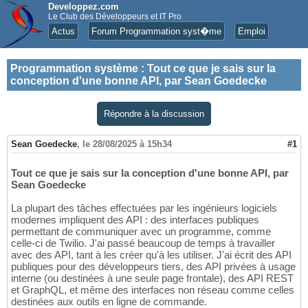
Developpez.com
Le Club des Développeurs et IT Pro
Actus
Forum Programmation syst�me
Emploi
Programmation système
:
Tout ce que je sais sur la
conception d'une bonne API, par Sean Goedecke
Répondre à la discussion
Sean Goedecke
,
le 28/08/2025 à 15h34
#1
Tout ce que je sais sur la conception d'une bonne API, par
Sean Goedecke
La plupart des tâches effectuées par les ingénieurs logiciels
modernes impliquent des API : des interfaces publiques
permettant de communiquer avec un programme, comme
celle-ci de Twilio. J'ai passé beaucoup de temps à travailler
avec des API, tant à les créer qu'à les utiliser. J'ai écrit des API
publiques pour des développeurs tiers, des API privées à usage
interne (ou destinées à une seule page frontale), des API REST
et GraphQL, et même des interfaces non réseau comme celles
destinées aux outils en ligne de commande.