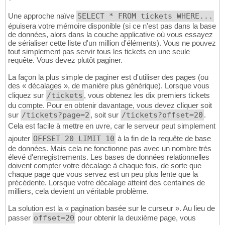
Une approche naïve
SELECT * FROM tickets WHERE...
épuisera votre mémoire disponible (si ce n'est pas dans la base
de données, alors dans la couche applicative où vous essayez
de sérialiser cette liste d'un million d'éléments). Vous ne pouvez
tout simplement pas servir tous les tickets en une seule
requête. Vous devez plutôt paginer.
La façon la plus simple de paginer est d'utiliser des pages (ou
des « décalages », de manière plus générique). Lorsque vous
cliquez sur
/tickets
, vous obtenez les dix premiers tickets
du compte. Pour en obtenir davantage, vous devez cliquer soit
sur
/tickets?page=2
, soit sur
/tickets?offset=20
.
Cela est facile à mettre en uvre, car le serveur peut simplement
ajouter
OFFSET 20 LIMIT 10
à la fin de la requête de base
de données. Mais cela ne fonctionne pas avec un nombre très
élevé d'enregistrements. Les bases de données relationnelles
doivent compter votre décalage à chaque fois, de sorte que
chaque page que vous servez est un peu plus lente que la
précédente. Lorsque votre décalage atteint des centaines de
milliers, cela devient un véritable problème.
La solution est la « pagination basée sur le curseur ». Au lieu de
passer
offset=20
pour obtenir la deuxième page, vous