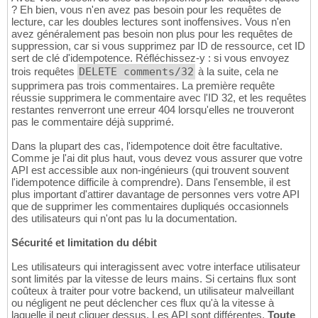
? Eh bien, vous n'en avez pas besoin pour les requêtes de
lecture, car les doubles lectures sont inoffensives. Vous n'en
avez généralement pas besoin non plus pour les requêtes de
suppression, car si vous supprimez par ID de ressource, cet ID
sert de clé d'idempotence. Réfléchissez-y : si vous envoyez
trois requêtes
DELETE comments/32
à la suite, cela ne
supprimera pas trois commentaires. La première requête
réussie supprimera le commentaire avec l'ID 32, et les requêtes
restantes renverront une erreur 404 lorsqu'elles ne trouveront
pas le commentaire déjà supprimé.
Dans la plupart des cas, l'idempotence doit être facultative.
Comme je l'ai dit plus haut, vous devez vous assurer que votre
API est accessible aux non-ingénieurs (qui trouvent souvent
l'idempotence difficile à comprendre). Dans l'ensemble, il est
plus important d'attirer davantage de personnes vers votre API
que de supprimer les commentaires dupliqués occasionnels
des utilisateurs qui n'ont pas lu la documentation.
Sécurité et limitation du débit
Les utilisateurs qui interagissent avec votre interface utilisateur
sont limités par la vitesse de leurs mains. Si certains flux sont
coûteux à traiter pour votre backend, un utilisateur malveillant
ou négligent ne peut déclencher ces flux qu'à la vitesse à
laquelle il peut cliquer dessus. Les API sont différentes.
Toute