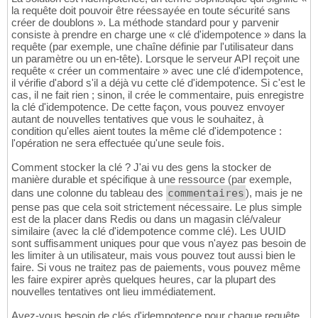
la requête doit pouvoir être réessayée en toute sécurité sans
créer de doublons ». La méthode standard pour y parvenir
consiste à prendre en charge une « clé d'idempotence » dans la
requête (par exemple, une chaîne définie par l'utilisateur dans
un paramètre ou un en-tête). Lorsque le serveur API reçoit une
requête « créer un commentaire » avec une clé d'idempotence,
il vérifie d'abord s'il a déjà vu cette clé d'idempotence. Si c'est le
cas, il ne fait rien ; sinon, il crée le commentaire, puis enregistre
la clé d'idempotence. De cette façon, vous pouvez envoyer
autant de nouvelles tentatives que vous le souhaitez, à
condition qu'elles aient toutes la même clé d'idempotence :
l'opération ne sera effectuée qu'une seule fois.
Comment stocker la clé ? J'ai vu des gens la stocker de
manière durable et spécifique à une ressource (par exemple,
dans une colonne du tableau des
commentaires
), mais je ne
pense pas que cela soit strictement nécessaire. Le plus simple
est de la placer dans Redis ou dans un magasin clé/valeur
similaire (avec la clé d'idempotence comme clé). Les UUID
sont suffisamment uniques pour que vous n'ayez pas besoin de
les limiter à un utilisateur, mais vous pouvez tout aussi bien le
faire. Si vous ne traitez pas de paiements, vous pouvez même
les faire expirer après quelques heures, car la plupart des
nouvelles tentatives ont lieu immédiatement.
Avez-vous besoin de clés d'idempotence pour chaque requête