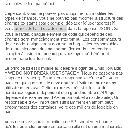
sensibles le font par défaut).
Cependant, vous ne pouvez pas supprimer ou modifier les
types de champs. Vous ne pouvez pas modifier la structure des
champs existants (par exemple, déplacer [c]user.address[/]
vers
user.details.address
dans la réponse JSON). Si
vous le faites, chaque élément de code qui dépend de ces
champs sera immédiatement interrompu. Les consommateurs
de ce code le signaleront comme un bug, et les responsables
de la maintenance du code seront (lorsqu'ils s'en rendront
compte) à juste titre furieux que vous ayez délibérément
endommagé leur logiciel.
Le principe ici est similaire au célèbre slogan de Linus Torvalds :
« WE DO NOT BREAK USERSPACE » (Nous ne cassons pas
l'espace utilisateur). En tant que responsable d'une API, vous
avez en quelque sorte le devoir sacré d'éviter de nuire à vos
utilisateurs en aval. Cette norme est très stricte, car de
nombreux logiciels dépendent d'un grand nombre d'API (qui
dépendent elles-mêmes d'API en amont, et ainsi de suite). Un
responsable d'API imprudent suffisamment en amont peut
endommager des centaines, voire des milliers de logiciels en
aval.
Vous ne devez jamais modifier une API simplement parce
qu'elle serait plus propre ou parce qu'elle est un peu maladroite.