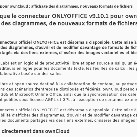
pour ownCloud : affichage des diagrammes, nouveaux formats de fichiers
ue le connecteur ONLYOFFICE v9.10.1 pour ownC
 des diagrammes, de nouveaux formats de fichiers
nnecteur officiel ONLYOFFICE est désormais disponible. Cette mise à j
er des diagrammes, d’ouvrir et de modifier davantage de formats de fich
tagés via des liens externes, d’insérer des images vectorielles et bie
b) est un logiciel de productivité libre et open source ainsi qu'un 
diteurs en ligne pour les documents texte, les feuilles de calcul, les 
laborative basée sur des salles.
libre et open source destiné à la collaboration de contenu, au partage 
é dans des scénarios d'entreprise distribués et fédérés. ownCloud prend
 365 et Microsoft Online Office, ainsi que la synchronisation des cale
publiés sous licence AGPL et GPL, à l'exception de certaines extens
onnecteur officiel ONLYOFFICE est désormais disponible. Cette mise à
ibilité d’afficher des diagrammes, d’ouvrir et de modifier davantage de 
les documents partagés via des liens externes, d’insérer des images v
s directement dans ownCloud