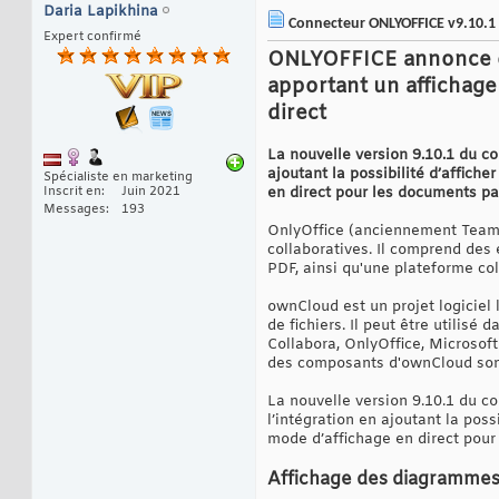
Daria Lapikhina
Connecteur ONLYOFFICE v9.10.1 
Expert confirmé
ONLYOFFICE annonce q
apportant un affichage
direct
La nouvelle version 9.10.1 du co
ajoutant la possibilité d’affich
Spécialiste en marketing
Inscrit en
Juin 2021
en direct pour les documents par
Messages
193
OnlyOffice (anciennement TeamLa
collaboratives. Il comprend des é
PDF, ainsi qu'une plateforme col
ownCloud est un projet logiciel 
de fichiers. Il peut être utilis
Collabora, OnlyOffice, Microsoft
des composants d'ownCloud sont 
La nouvelle version 9.10.1 du c
l’intégration en ajoutant la poss
mode d’affichage en direct pour 
Affichage des diagramme