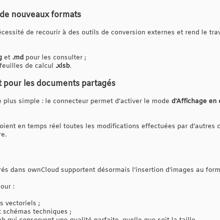
c de nouveaux formats
cessité de recourir à des outils de conversion externes et rend le trav
g
et
.md
pour les consulter ;
feuilles de calcul
.xlsb
.
t pour les documents partagés
re plus simple : le connecteur permet d’activer le mode
d'Affichage en 
 voient en temps réel toutes les modifications effectuées par d’autres
e.
és dans ownCloud supportent désormais l’insertion d’images au for
our :
s vectoriels ;
et schémas techniques ;