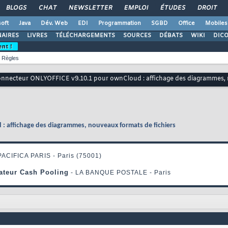
BLOGS
CHAT
NEWSLETTER
EMPLOI
ÉTUDES
DROIT
oft
Java
Dév. Web
EDI
Programmation
SGBD
Office
Mobiles
AIRES
LIVRES
TÉLÉCHARGEMENTS
SOURCES
DÉBATS
WIKI
DIC
ent !
Règles
nnecteur ONLYOFFICE v9.10.1 pour ownCloud : affichage des diagrammes, n
: affichage des diagrammes, nouveaux formats de fichiers