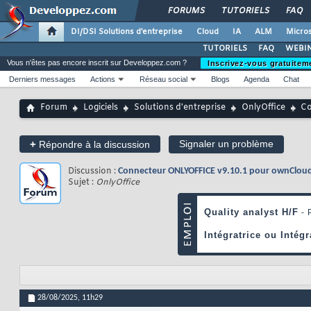
FORUMS
TUTORIELS
FAQ
DI/DSI Solutions d'entreprise
Cloud
IA
ALM
Micros
TUTORIELS
FAQ
WEBIN
Vous n'êtes pas encore inscrit sur Developpez.com ?
Inscrivez-vous gratuitem
Derniers messages
Actions
Réseau social
Blogs
Agenda
Chat
Forum
Logiciels
Solutions d'entreprise
OnlyOffice
Co
+
Signaler un problème
Répondre à la discussion
Discussion :
Connecteur ONLYOFFICE v9.10.1 pour ownCloud 
Sujet :
OnlyOffice
28/08/2025,
11h29