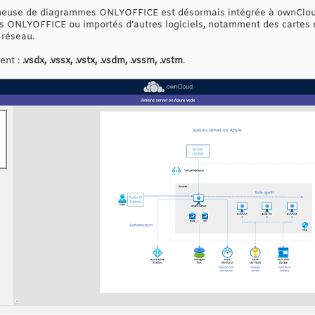
onneuse de diagrammes ONLYOFFICE est désormais intégrée à ownCloud.
dans ONLYOFFICE ou importés d’autres logiciels, notamment des carte
 réseau.
ent :
.vsdx, .vssx, .vstx, .vsdm, .vssm, .vstm
.