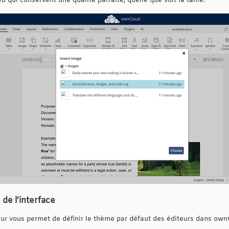
b qui conservent une qualité parfaite, quelle que soit la taille.
de l’interface
ur vous permet de définir le thème par défaut des éditeurs dans own