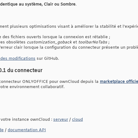
Identique au système, Clair ou Sombre
.
nt plusieurs optimisations visant à améliorer la stabilité et l’expérie
des fichiers ouverts lorsque la connexion est rétablie ;
res obsolètes
customization_goback
et
toolbarNoTabs
;
erreur clair lorsque la configuration du connecteur présente un prob
 des modifications
sur GitHub.
10.1 du connecteur
u connecteur ONLYOFFICE pour ownCloud depuis la
marketplace officie
votre environnement collaboratif.
votre instance ownCloud :
serveur
/
cloud
de
/
documentation API