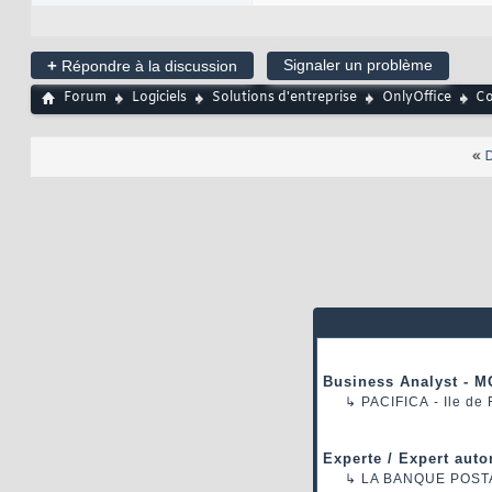
+
Signaler un problème
Répondre à la discussion
Forum
Logiciels
Solutions d'entreprise
OnlyOffice
Co
«
D
Business Analyst - M
↳
PACIFICA
- Ile de
Experte / Expert auto
↳
LA BANQUE POST