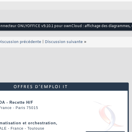
nnecteur ONLYOFFICE v9.10.1 pour ownCloud : affichage des diagrammes, n
iscussion précédente
|
Discussion suivante
»
OA - Recette H/F
 France - Paris 75015
matisation et orchestration,
ALE
- France - Toulouse