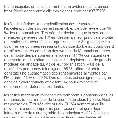
Les principales conclusions mettent en évidence la façon dont
https://intelligence-artificielle.developpez.com/actu/372579/ :
le rôle de l'IA dans la complexification des réseaux et
l'accélération des risques est indéniable. L'étude révèle que 46
% des responsables IT et sécurité déclarent que la gestion des
menaces générées par l'IA est désormais leur principale priorité
en matière de sécurité. Une organisation sur 3 signale que les
volumes de données réseau ont plus que doublé au cours des 2
dernières années en raison des workloads IA, tandis que près
de la moitié des personnes interrogées (47 %) constatent une
augmentation des attaques ciblant les déploiements de grands
modèles de langage (LLM) de leur organisation. Plus de la
moitié des personnes interrogées (58 %) affirment avoir
constaté une augmentation des ransomwares alimentés par
l'IA, contre 41 % en 2024. Des données qui soulignent la façon
dont les cybercriminels exploitent l'IA pour devancer et
contourner les défenses existantes ;
les failles mettent en évidence les compromis continus dans les
domaines fondamentaux de la sécurité du cloud hybride. Neuf
responsables IT et sécurité sur dix (91 %) admettent qu'ils
doivent faire des compromis pour sécuriser et gérer leur
infrastructure de cloud hybride. Les principaux défis à l'origine
de ces compromis sont le manque de données fiables et