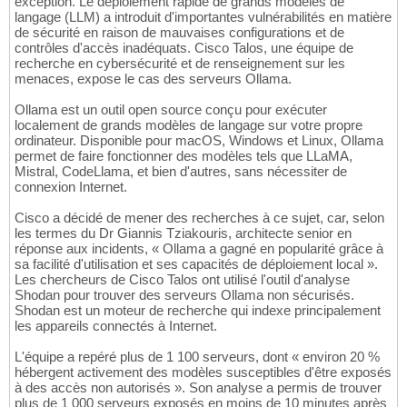
exception. Le déploiement rapide de grands modèles de
langage (LLM) a introduit d'importantes vulnérabilités en matière
de sécurité en raison de mauvaises configurations et de
contrôles d'accès inadéquats. Cisco Talos, une équipe de
recherche en cybersécurité et de renseignement sur les
menaces, expose le cas des serveurs Ollama.
Ollama est un outil open source conçu pour exécuter
localement de grands modèles de langage sur votre propre
ordinateur. Disponible pour macOS, Windows et Linux, Ollama
permet de faire fonctionner des modèles tels que LLaMA,
Mistral, CodeLlama, et bien d'autres, sans nécessiter de
connexion Internet.
Cisco a décidé de mener des recherches à ce sujet, car, selon
les termes du Dr Giannis Tziakouris, architecte senior en
réponse aux incidents, « Ollama a gagné en popularité grâce à
sa facilité d'utilisation et ses capacités de déploiement local ».
Les chercheurs de Cisco Talos ont utilisé l'outil d'analyse
Shodan pour trouver des serveurs Ollama non sécurisés.
Shodan est un moteur de recherche qui indexe principalement
les appareils connectés à Internet.
L'équipe a repéré plus de 1 100 serveurs, dont « environ 20 %
hébergent activement des modèles susceptibles d'être exposés
à des accès non autorisés ». Son analyse a permis de trouver
plus de 1 000 serveurs exposés en moins de 10 minutes après