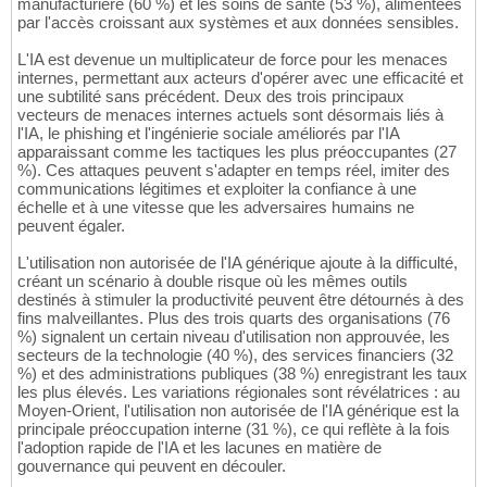
manufacturière (60 %) et les soins de santé (53 %), alimentées
par l'accès croissant aux systèmes et aux données sensibles.
L'IA est devenue un multiplicateur de force pour les menaces
internes, permettant aux acteurs d'opérer avec une efficacité et
une subtilité sans précédent. Deux des trois principaux
vecteurs de menaces internes actuels sont désormais liés à
l'IA, le phishing et l'ingénierie sociale améliorés par l'IA
apparaissant comme les tactiques les plus préoccupantes (27
%). Ces attaques peuvent s'adapter en temps réel, imiter des
communications légitimes et exploiter la confiance à une
échelle et à une vitesse que les adversaires humains ne
peuvent égaler.
L'utilisation non autorisée de l'IA générique ajoute à la difficulté,
créant un scénario à double risque où les mêmes outils
destinés à stimuler la productivité peuvent être détournés à des
fins malveillantes. Plus des trois quarts des organisations (76
%) signalent un certain niveau d'utilisation non approuvée, les
secteurs de la technologie (40 %), des services financiers (32
%) et des administrations publiques (38 %) enregistrant les taux
les plus élevés. Les variations régionales sont révélatrices : au
Moyen-Orient, l'utilisation non autorisée de l'IA générique est la
principale préoccupation interne (31 %), ce qui reflète à la fois
l'adoption rapide de l'IA et les lacunes en matière de
gouvernance qui peuvent en découler.