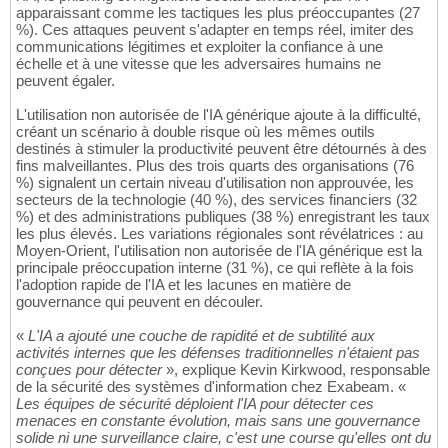
apparaissant comme les tactiques les plus préoccupantes (27
%). Ces attaques peuvent s'adapter en temps réel, imiter des
communications légitimes et exploiter la confiance à une
échelle et à une vitesse que les adversaires humains ne
peuvent égaler.
L'utilisation non autorisée de l'IA générique ajoute à la difficulté,
créant un scénario à double risque où les mêmes outils
destinés à stimuler la productivité peuvent être détournés à des
fins malveillantes. Plus des trois quarts des organisations (76
%) signalent un certain niveau d'utilisation non approuvée, les
secteurs de la technologie (40 %), des services financiers (32
%) et des administrations publiques (38 %) enregistrant les taux
les plus élevés. Les variations régionales sont révélatrices : au
Moyen-Orient, l'utilisation non autorisée de l'IA générique est la
principale préoccupation interne (31 %), ce qui reflète à la fois
l'adoption rapide de l'IA et les lacunes en matière de
gouvernance qui peuvent en découler.
«
L'IA a ajouté une couche de rapidité et de subtilité aux
activités internes que les défenses traditionnelles n'étaient pas
conçues pour détecter
», explique Kevin Kirkwood, responsable
de la sécurité des systèmes d'information chez Exabeam. «
Les équipes de sécurité déploient l'IA pour détecter ces
menaces en constante évolution, mais sans une gouvernance
solide ni une surveillance claire, c'est une course qu'elles ont du