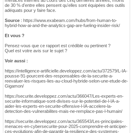
menaces internes au cours des cinq dernières années, moins
de 30 % d'entre elles pensent qu'elles sont équipées des outils
adéquats pour y faire face.
Source
: https://www.exabeam.com/hubs/from-human-to-
hybrid-how-ai-and-the-analytics-gap-are-fueling-insider-risk/
Et vous ?
Pensez-vous que ce rapport est crédible ou pertinent ?
Quel est votre avis sur le sujet ?
Voir aussi :
https://intelligence-artificielle.developpez.com/actu/372579/L-IA-
pousse-91-pourcent-des-responsables-de-la-securite-a-
reevaluer-les-risques-lies-au-cloud-hybride-selon-une-etude-de-
Gigamon/
https://securite.developpez.com/actu/366047/Les-experts-en-
securite-informatique-sont-divises-sur-le-potentiel-de-l-IA-a-
aider-les-experts-en-securite-offensive-l-IA-accelere-la-
detection-des-vulnerabilites-mais-ne-remplace-pas-l-humain/
https://securite.developpez.com/actu/365543/Les-principales-
menaces-en-cybersecurite-pour-2025-comprendre-et-anticiper-
ces-evolutions-afin-de-garantir-la-resilience-des-systemes-