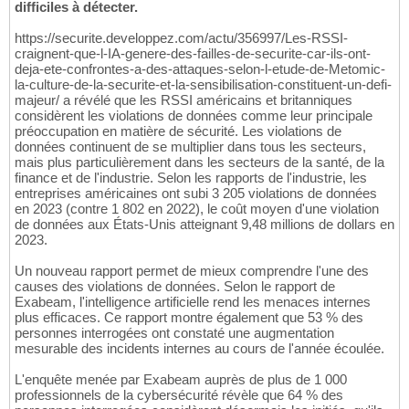
difficiles à détecter.
https://securite.developpez.com/actu/356997/Les-RSSI-
craignent-que-l-IA-genere-des-failles-de-securite-car-ils-ont-
deja-ete-confrontes-a-des-attaques-selon-l-etude-de-Metomic-
la-culture-de-la-securite-et-la-sensibilisation-constituent-un-defi-
majeur/ a révélé que les RSSI américains et britanniques
considèrent les violations de données comme leur principale
préoccupation en matière de sécurité. Les violations de
données continuent de se multiplier dans tous les secteurs,
mais plus particulièrement dans les secteurs de la santé, de la
finance et de l'industrie. Selon les rapports de l'industrie, les
entreprises américaines ont subi 3 205 violations de données
en 2023 (contre 1 802 en 2022), le coût moyen d'une violation
de données aux États-Unis atteignant 9,48 millions de dollars en
2023.
Un nouveau rapport permet de mieux comprendre l'une des
causes des violations de données. Selon le rapport de
Exabeam, l'intelligence artificielle rend les menaces internes
plus efficaces. Ce rapport montre également que 53 % des
personnes interrogées ont constaté une augmentation
mesurable des incidents internes au cours de l'année écoulée.
L'enquête menée par Exabeam auprès de plus de 1 000
professionnels de la cybersécurité révèle que 64 % des