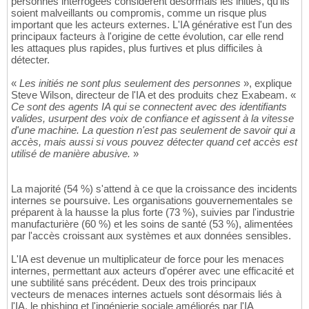
personnes interrogées considèrent désormais les initiés, qu'ils
soient malveillants ou compromis, comme un risque plus
important que les acteurs externes. L'IA générative est l'un des
principaux facteurs à l'origine de cette évolution, car elle rend
les attaques plus rapides, plus furtives et plus difficiles à
détecter.
«
Les initiés ne sont plus seulement des personnes
», explique
Steve Wilson, directeur de l'IA et des produits chez Exabeam. «
Ce sont des agents IA qui se connectent avec des identifiants
valides, usurpent des voix de confiance et agissent à la vitesse
d'une machine. La question n'est pas seulement de savoir qui a
accès, mais aussi si vous pouvez détecter quand cet accès est
utilisé de manière abusive.
»
La majorité (54 %) s'attend à ce que la croissance des incidents
internes se poursuive. Les organisations gouvernementales se
préparent à la hausse la plus forte (73 %), suivies par l'industrie
manufacturière (60 %) et les soins de santé (53 %), alimentées
par l'accès croissant aux systèmes et aux données sensibles.
L'IA est devenue un multiplicateur de force pour les menaces
internes, permettant aux acteurs d'opérer avec une efficacité et
une subtilité sans précédent. Deux des trois principaux
vecteurs de menaces internes actuels sont désormais liés à
l'IA, le phishing et l'ingénierie sociale améliorés par l'IA