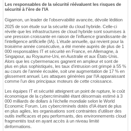
Les responsables de la sécurité réévaluent les risques de
sécurité à l'ère de l'IA
Gigamon, un leader de l'observabilité avancée, dévoile lédition
2025 de son étude sur la sécurité du cloud hybride. Celle-ci
révèle que les infrastructures de cloud hybride sont soumises à
une pression croissante en raison de l'influence grandissante de
l'intelligence artificielle (IA). L'étude annuelle, qui revient pour la
troisième année consécutive, a été menée auprès de plus de 1
000 responsables IT et sécurité en France, en Allemagne, à
Singapour, au Royaume-Uni, en Australie et aux États-Unis.
Alors que les cybermenaces gagnent en ampleur et sont de
plus en plus sophistiqués, les taux d'intrusion ont grimpé à 55 %
au cours de l'année écoulée, soit une augmentation de 17 % en
glissement annuel. Les attaques générées par l'IA apparaissant
comme l'un des principaux moteurs de cette croissance.
Les équipes IT et sécurité atteignent un point de rupture, le coût
économique de la cybercriminalité étant désormais estimé à 3
000 milliards de dollars à l'échelle mondiale selon le World
Economic Forum. Les cybercriminels dotés d'IA étant de plus
en plus agiles, les organisations sont contraintes d'utiliser des
outils inefficaces et peu performants, des environnements cloud
fragmentés tout en ayant accès à un niveau limité
dinformations.