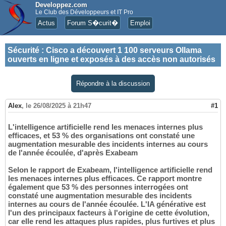
Developpez.com
Le Club des Développeurs et IT Pro
Actus
Forum S�curit�
Emploi
Sécurité
:
Cisco a découvert 1 100 serveurs Ollama
ouverts en ligne et exposés à des accès non autorisés
Répondre à la discussion
Alex
,
le 26/08/2025 à 21h47
#1
L'intelligence artificielle rend les menaces internes plus
efficaces, et 53 % des organisations ont constaté une
augmentation mesurable des incidents internes au cours
de l'année écoulée, d'après Exabeam
Selon le rapport de Exabeam, l'intelligence artificielle rend
les menaces internes plus efficaces. Ce rapport montre
également que 53 % des personnes interrogées ont
constaté une augmentation mesurable des incidents
internes au cours de l'année écoulée. L'IA générative est
l'un des principaux facteurs à l'origine de cette évolution,
car elle rend les attaques plus rapides, plus furtives et plus