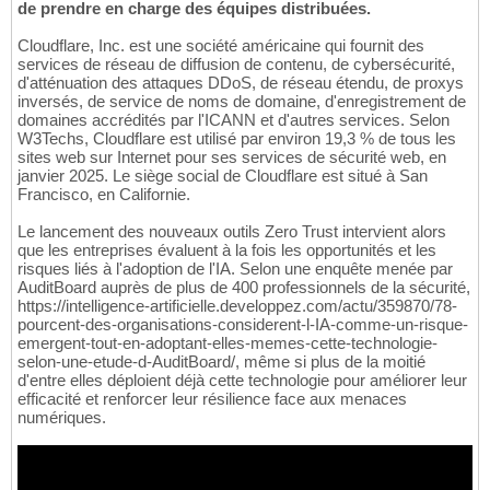
de prendre en charge des équipes distribuées.
Cloudflare, Inc. est une société américaine qui fournit des
services de réseau de diffusion de contenu, de cybersécurité,
d'atténuation des attaques DDoS, de réseau étendu, de proxys
inversés, de service de noms de domaine, d'enregistrement de
domaines accrédités par l'ICANN et d'autres services. Selon
W3Techs, Cloudflare est utilisé par environ 19,3 % de tous les
sites web sur Internet pour ses services de sécurité web, en
janvier 2025. Le siège social de Cloudflare est situé à San
Francisco, en Californie.
Le lancement des nouveaux outils Zero Trust intervient alors
que les entreprises évaluent à la fois les opportunités et les
risques liés à l'adoption de l'IA. Selon une enquête menée par
AuditBoard auprès de plus de 400 professionnels de la sécurité,
https://intelligence-artificielle.developpez.com/actu/359870/78-
pourcent-des-organisations-considerent-l-IA-comme-un-risque-
emergent-tout-en-adoptant-elles-memes-cette-technologie-
selon-une-etude-d-AuditBoard/, même si plus de la moitié
d'entre elles déploient déjà cette technologie pour améliorer leur
efficacité et renforcer leur résilience face aux menaces
numériques.