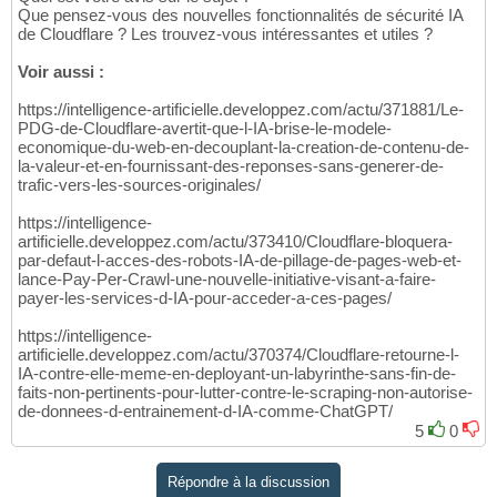
Que pensez-vous des nouvelles fonctionnalités de sécurité IA
de Cloudflare ? Les trouvez-vous intéressantes et utiles ?
Voir aussi :
https://intelligence-artificielle.developpez.com/actu/371881/Le-
PDG-de-Cloudflare-avertit-que-l-IA-brise-le-modele-
economique-du-web-en-decouplant-la-creation-de-contenu-de-
la-valeur-et-en-fournissant-des-reponses-sans-generer-de-
trafic-vers-les-sources-originales/
https://intelligence-
artificielle.developpez.com/actu/373410/Cloudflare-bloquera-
par-defaut-l-acces-des-robots-IA-de-pillage-de-pages-web-et-
lance-Pay-Per-Crawl-une-nouvelle-initiative-visant-a-faire-
payer-les-services-d-IA-pour-acceder-a-ces-pages/
https://intelligence-
artificielle.developpez.com/actu/370374/Cloudflare-retourne-l-
IA-contre-elle-meme-en-deployant-un-labyrinthe-sans-fin-de-
faits-non-pertinents-pour-lutter-contre-le-scraping-non-autorise-
de-donnees-d-entrainement-d-IA-comme-ChatGPT/
5
0
Répondre à la discussion