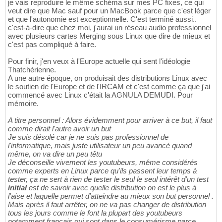
je vais reproduire le même schéma sur mes PC fixes, ce qui
veut dire que Mac sauf pour un MacBook parce que c'est léger
et que l'autonomie est exceptionnelle. C'est terminé aussi..
c'est-à-dire que chez moi, j'aurai un réseau audio professionnel
avec plusieurs cartes Merging sous Linux que dire de mieux et
c'est pas compliqué à faire.
Pour finir, j'en veux à l'Europe actuelle qui sent l'idéologie
Thatchérienne.
A une autre époque, on produisait des distributions Linux avec
le soutien de l'Europe et de l'IRCAM et c'est comme ça que j'ai
commencé avec Linux c'était la AGNULA DEMUDI. Pour
mémoire.
A titre personnel : Alors évidemment pour arriver à ce but, il faut
comme dirait l'autre avoir un but
Je suis désolé car je ne suis pas professionnel de
l'informatique, mais juste utilisateur un peu avancé quand
même, on va dire un peu têtu
Je déconseille vivement les youtubeurs, même considérés
comme experts en Linux parce qu'ils passent leur temps à
tester, ça ne sert à rien de tester le seul le seul intérêt d'un test
initial
est de savoir avec quelle distribution on est le plus à
l'aise et laquelle permet d'atteindre au mieux son but personnel .
Mais après il faut arrêter, on ne va pas changer de distribution
tous les jours comme le font la plupart des youtubeurs
notamment français qui sont dans le consumérisme parce