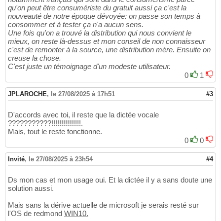
qu'on peut être consumériste du gratuit aussi ça c'est la
nouveauté de notre époque dévoyée: on passe son temps à
consommer et à tester ça n'a aucun sens.
Une fois qu'on a trouvé la distribution qui nous convient le
mieux, on reste là-dessus et mon conseil de non connaisseur
c'est de remonter à la source, une distribution mère. Ensuite on
creuse la chose.
C'est juste un témoignage d'un modeste utilisateur.
0
1
JPLAROCHE
,
le 27/08/2025 à 17h51
#3
D'accords avec toi, il reste que la dictée vocale
???????????!!!!!!!!!!!!!!!.
Mais, tout le reste fonctionne.
0
0
Invité
,
le 27/08/2025 à 23h54
#4
Ds mon cas et mon usage oui. Et la dictée il y a sans doute une
solution aussi.
Mais sans la dérive actuelle de microsoft je serais resté sur
l'OS de redmond
WIN10.