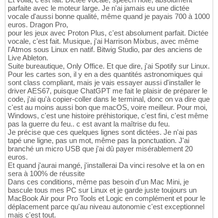
parfaite avec le moteur large. Je n'ai jamais eu une dictée
vocale d'aussi bonne qualité, même quand je payais 700 à 1000
euros. Dragon Pro,
pour les jeux avec Proton Plus, c'est absolument parfait. Dictée
vocale, c'est fait. Musique, j'ai Harrison Mixbus, avec même
l'Atmos sous Linux en natif. Bitwig Studio, par des anciens de
Live Ableton.
Suite bureautique, Only Office. Et que dire, j'ai Spotify sur Linux.
Pour les cartes son, il y en a des quantités astronomiques qui
sont class compliant, mais je vais essayer aussi d'installer le
driver AES67, puisque ChatGPT me fait le plaisir de préparer le
code, j'ai qu'à copier-coller dans le terminal, donc on va dire que
c'est au moins aussi bon que macOS, voire meilleur. Pour moi,
Windows, c'est une histoire préhistorique, c'est fini, c'est même
pas la guerre du feu.. c est avant la maîtrise du feu.
Je précise que ces quelques lignes sont dictées. Je n'ai pas
tapé une ligne, pas un mot, même pas la ponctuation. J'ai
branché un micro USB que j'ai dû payer misérablement 20
euros.
Et quand j'aurai mangé, j'installerai Da vinci resolve et la on en
sera à 100% de réussite
Dans ces conditions, même pas besoin d'un Mac Mini, je
bascule tous mes PC sur Linux et je garde juste toujours un
MacBook Air pour Pro Tools et Logic en complément et pour le
déplacement parce qu'au niveau autonomie c'est exceptionnel
mais c'est tout.