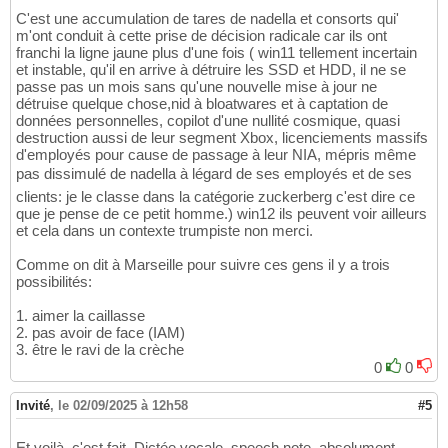
C'est une accumulation de tares de nadella et consorts qui'
m'ont conduit à cette prise de décision radicale car ils ont
franchi la ligne jaune plus d'une fois ( win11 tellement incertain
et instable, qu'il en arrive à détruire les SSD et HDD, il ne se
passe pas un mois sans qu'une nouvelle mise à jour ne
détruise quelque chose,nid à bloatwares et à captation de
données personnelles, copilot d'une nullité cosmique, quasi
destruction aussi de leur segment Xbox, licenciements massifs
d'employés pour cause de passage à leur NIA, mépris même
pas dissimulé de nadella à légard de ses employés et de ses
clients: je le classe dans la catégorie zuckerberg c'est dire ce
que je pense de ce petit homme.) win12 ils peuvent voir ailleurs
et cela dans un contexte trumpiste non merci.
Comme on dit à Marseille pour suivre ces gens il y a trois
possibilités:
1. aimer la caillasse
2. pas avoir de face (IAM)
3. être le ravi de la crèche
0
0
Invité
,
le 02/09/2025 à 12h58
#5
Et voilà, c'est fait. Dictée vocale, speech note, absolument