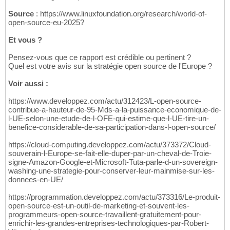
Source
: https://www.linuxfoundation.org/research/world-of-
open-source-eu-2025?
Et vous ?
Pensez-vous que ce rapport est crédible ou pertinent ?
Quel est votre avis sur la stratégie open source de l'Europe ?
Voir aussi :
https://www.developpez.com/actu/312423/L-open-source-
contribue-a-hauteur-de-95-Mds-a-la-puissance-economique-de-
l-UE-selon-une-etude-de-l-OFE-qui-estime-que-l-UE-tire-un-
benefice-considerable-de-sa-participation-dans-l-open-source/
https://cloud-computing.developpez.com/actu/373372/Cloud-
souverain-l-Europe-se-fait-elle-duper-par-un-cheval-de-Troie-
signe-Amazon-Google-et-Microsoft-Tuta-parle-d-un-sovereign-
washing-une-strategie-pour-conserver-leur-mainmise-sur-les-
donnees-en-UE/
https://programmation.developpez.com/actu/373316/Le-produit-
open-source-est-un-outil-de-marketing-et-souvent-les-
programmeurs-open-source-travaillent-gratuitement-pour-
enrichir-les-grandes-entreprises-technologiques-par-Robert-