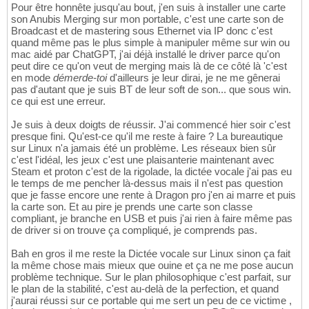
Pour être honnête jusqu'au bout, j'en suis à installer une carte
son Anubis Merging sur mon portable, c'est une carte son de
Broadcast et de mastering sous Ethernet via IP donc c'est
quand même pas le plus simple à manipuler même sur win ou
mac aidé par ChatGPT, j'ai déjà installé le driver parce qu'on
peut dire ce qu'on veut de merging mais là de ce côté là 'c'est
en mode
démerde-toi
d'ailleurs je leur dirai, je ne me gênerai
pas d'autant que je suis BT de leur soft de son... que sous win.
ce qui est une erreur.
Je suis à deux doigts de réussir. J'ai commencé hier soir c'est
presque fini. Qu'est-ce qu'il me reste à faire ? La bureautique
sur Linux n'a jamais été un problème. Les réseaux bien sûr
c'est l'idéal, les jeux c'est une plaisanterie maintenant avec
Steam et proton c'est de la rigolade, la dictée vocale j'ai pas eu
le temps de me pencher là-dessus mais il n'est pas question
que je fasse encore une rente à Dragon pro j'en ai marre et puis
la carte son. Et au pire je prends une carte son classe
compliant, je branche en USB et puis j'ai rien à faire même pas
de driver si on trouve ça compliqué, je comprends pas.
Bah en gros il me reste la Dictée vocale sur Linux sinon ça fait
la même chose mais mieux que ouine et ça ne me pose aucun
problème technique. Sur le plan philosophique c'est parfait, sur
le plan de la stabilité, c'est au-delà de la perfection, et quand
j'aurai réussi sur ce portable qui me sert un peu de ce victime ,