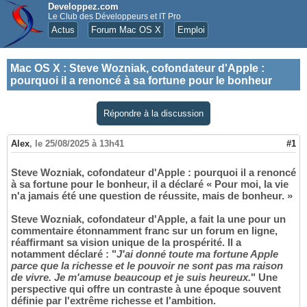
Developpez.com
Le Club des Développeurs et IT Pro
Actus
Forum Mac OS X
Emploi
Mac OS X
:
Steve Wozniak, cofondateur d'Apple :
pourquoi il a renoncé à sa fortune pour le bonheur
Répondre à la discussion
Alex
,
le 25/08/2025 à 13h41
#1
Steve Wozniak, cofondateur d'Apple : pourquoi il a renoncé
à sa fortune pour le bonheur, il a déclaré « Pour moi, la vie
n'a jamais été une question de réussite, mais de bonheur. »
Steve Wozniak, cofondateur d'Apple, a fait la une pour un
commentaire étonnamment franc sur un forum en ligne,
réaffirmant sa vision unique de la prospérité. Il a
notamment déclaré : "
J'ai donné toute ma fortune Apple
parce que la richesse et le pouvoir ne sont pas ma raison
de vivre. Je m'amuse beaucoup et je suis heureux.
" Une
perspective qui offre un contraste à une époque souvent
définie par l'extrême richesse et l'ambition.