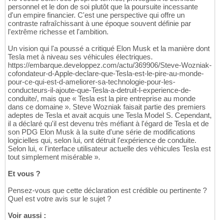
personnel et le don de soi plutôt que la poursuite incessante
d'un empire financier. C'est une perspective qui offre un
contraste rafraîchissant à une époque souvent définie par
l'extrême richesse et l'ambition.
Un vision qui l'a poussé a critiqué Elon Musk et la manière dont
Tesla met à niveau ses véhicules électriques.
https://embarque.developpez.com/actu/369906/Steve-Wozniak-
cofondateur-d-Apple-declare-que-Tesla-est-le-pire-au-monde-
pour-ce-qui-est-d-ameliorer-sa-technologie-pour-les-
conducteurs-il-ajoute-que-Tesla-a-detruit-l-experience-de-
conduite/, mais que « Tesla est la pire entreprise au monde
dans ce domaine ». Steve Wozniak faisait partie des premiers
adeptes de Tesla et avait acquis une Tesla Model S. Cependant,
il a déclaré qu'il est devenu très méfiant à l'égard de Tesla et de
son PDG Elon Musk à la suite d'une série de modifications
logicielles qui, selon lui, ont détruit l'expérience de conduite.
Selon lui, « l'interface utilisateur actuelle des véhicules Tesla est
tout simplement misérable ».
Et vous ?
Pensez-vous que cette déclaration est crédible ou pertinente ?
Quel est votre avis sur le sujet ?
Voir aussi :