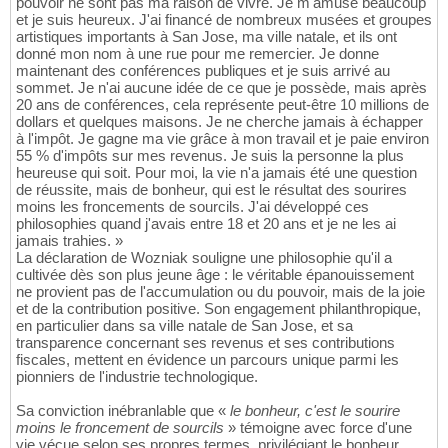
pouvoir ne sont pas ma raison de vivre. Je m'amuse beaucoup
et je suis heureux. J'ai financé de nombreux musées et groupes
artistiques importants à San Jose, ma ville natale, et ils ont
donné mon nom à une rue pour me remercier. Je donne
maintenant des conférences publiques et je suis arrivé au
sommet. Je n'ai aucune idée de ce que je possède, mais après
20 ans de conférences, cela représente peut-être 10 millions de
dollars et quelques maisons. Je ne cherche jamais à échapper
à l'impôt. Je gagne ma vie grâce à mon travail et je paie environ
55 % d'impôts sur mes revenus. Je suis la personne la plus
heureuse qui soit. Pour moi, la vie n'a jamais été une question
de réussite, mais de bonheur, qui est le résultat des sourires
moins les froncements de sourcils. J'ai développé ces
philosophies quand j'avais entre 18 et 20 ans et je ne les ai
jamais trahies. »
La déclaration de Wozniak souligne une philosophie qu'il a
cultivée dès son plus jeune âge : le véritable épanouissement
ne provient pas de l'accumulation ou du pouvoir, mais de la joie
et de la contribution positive. Son engagement philanthropique,
en particulier dans sa ville natale de San Jose, et sa
transparence concernant ses revenus et ses contributions
fiscales, mettent en évidence un parcours unique parmi les
pionniers de l'industrie technologique.
Sa conviction inébranlable que «
le bonheur, c'est le sourire
moins le froncement de sourcils
» témoigne avec force d'une
vie vécue selon ses propres termes, privilégiant le bonheur