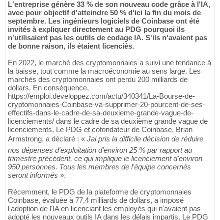
L'entreprise génère 33 % de son nouveau code grâce à l'IA,
avec pour objectif d'atteindre 50 % d'ici la fin du mois de
septembre. Les ingénieurs logiciels de Coinbase ont été
invités à expliquer directement au PDG pourquoi ils
n'utilisaient pas les outils de codage IA. S'ils n'avaient pas
de bonne raison, ils étaient licenciés.
En 2022, le marché des cryptomonnaies a suivi une tendance à
la baisse, tout comme la macroéconomie au sens large. Les
marchés des cryptomonnaies ont perdu 200 milliards de
dollars. En conséquence,
https://emploi.developpez.com/actu/340341/La-Bourse-de-
cryptomonnaies-Coinbase-va-supprimer-20-pourcent-de-ses-
effectifs-dans-le-cadre-de-sa-deuxieme-grande-vague-de-
licenciements/ dans le cadre de sa deuxième grande vague de
licenciements. Le PDG et cofondateur de Coinbase, Brian
Armstrong, a déclaré : «
Jai pris la difficile décision de réduire
nos dépenses d'exploitation d'environ 25 % par rapport au
trimestre précédent, ce qui implique le licenciement d'environ
950 personnes. Tous les membres de l'équipe concernés
seront informés
».
Récemment, le PDG de la plateforme de cryptomonnaies
Coinbase, évaluée à 77,4 milliards de dollars, a imposé
l'adoption de l'IA en licenciant les employés qui n'avaient pas
adopté les nouveaux outils IA dans les délais impartis. Le PDG