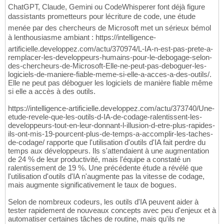
ChatGPT, Claude, Gemini ou CodeWhisperer font déjà figure
dassistants prometteurs pour lécriture de code, une étude
menée par des chercheurs de Microsoft met un sérieux bémol
à lenthousiasme ambiant : https://intelligence-
artificielle.developpez.com/actu/370974/L-IA-n-est-pas-prete-a-
remplacer-les-developpeurs-humains-pour-le-debogage-selon-
des-chercheurs-de-Microsoft-Elle-ne-peut-pas-deboguer-les-
logiciels-de-maniere-fiable-meme-si-elle-a-acces-a-des-outils/.
Elle ne peut pas déboguer les logiciels de manière fiable même
si elle a accès à des outils.
https://intelligence-artificielle.developpez.com/actu/373740/Une-
etude-revele-que-les-outils-d-IA-de-codage-ralentissent-les-
developpeurs-tout-en-leur-donnant-l-illusion-d-etre-plus-rapides-
ils-ont-mis-19-pourcent-plus-de-temps-a-accomplir-les-taches-
de-codage/ rapporte que l'utilisation d'outils d'IA fait perdre du
temps aux développeurs. Ils s'attendaient à une augmentation
de 24 % de leur productivité, mais l'équipe a constaté un
ralentissement de 19 %. Une précédente étude a révélé que
l'utilisation d'outils d'IA n'augmente pas la vitesse de codage,
mais augmente significativement le taux de bogues.
Selon de nombreux codeurs, les outils d'IA peuvent aider à
tester rapidement de nouveaux concepts avec peu d'enjeux et à
automatiser certaines tâches de routine, mais qu'ils ne