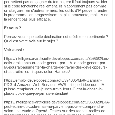
permettent pas de gagner du temps, car il faut toujours valider
si le code fonctionne réellement. Ils n'apprennent pas comme
un stagiaire. En d'autres termes, les outils d'IA peuvent rendre
la programmation progressivement plus amusante, mais ils ne
la rendent pas plus efficace.
Et vous ?
Pensez-vous que cette déclaration est crédible ou pertinente ?
Quel est votre avis sur le sujet ?
Voir aussi :
https://intelligence-artificielle.developpez.com/actu/359392/Les-
defis-croissants-du-code-genere-par-l-IA-le-code-genere-par-l-
IA-pourrait-augmenter-la-charge-de-travail-des-developpeurs-
et-accroitre-les-risques-selon-Harness/
https://emploi.developpez.com/actu/374905/Matt-Garman-
PDG-d-Amazon-Web-Services-AWS-critique-l-idee-que-l-IA-
puisse-remplacer-les-jeunes-travailleurs-C-est-la-chose-la-
plus-stupide-que-j-ai-jamais-entendue/
https://intelligence-artificielle.developpez.com/actu/369328/L-IA-
peut-ecrire-du-code-mais-ne-parvient-pas-a-le-comprendre-
selon-une-etude-d-OpenAI-Testes-sur-des-taches-reelles-de-