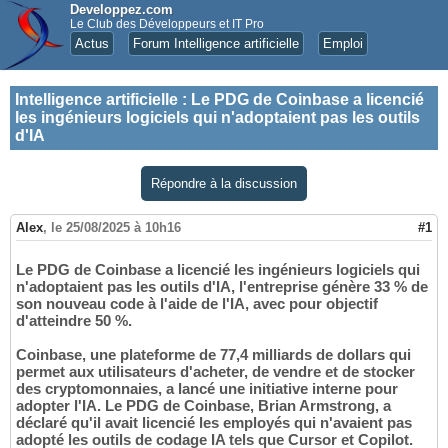
Developpez.com
Le Club des Développeurs et IT Pro
Actus
Forum Intelligence artificielle
Emploi
Intelligence artificielle
:
Le PDG de Coinbase a licencié
les ingénieurs logiciels qui n'adoptaient pas les outils
d'IA
Répondre à la discussion
Alex
,
le 25/08/2025 à 10h16
#1
Le PDG de Coinbase a licencié les ingénieurs logiciels qui
n'adoptaient pas les outils d'IA, l'entreprise génère 33 % de
son nouveau code à l'aide de l'IA, avec pour objectif
d'atteindre 50 %.
Coinbase, une plateforme de 77,4 milliards de dollars qui
permet aux utilisateurs d'acheter, de vendre et de stocker
des cryptomonnaies, a lancé une initiative interne pour
adopter l'IA. Le PDG de Coinbase, Brian Armstrong, a
déclaré qu'il avait licencié les employés qui n'avaient pas
adopté les outils de codage IA tels que Cursor et Copilot.