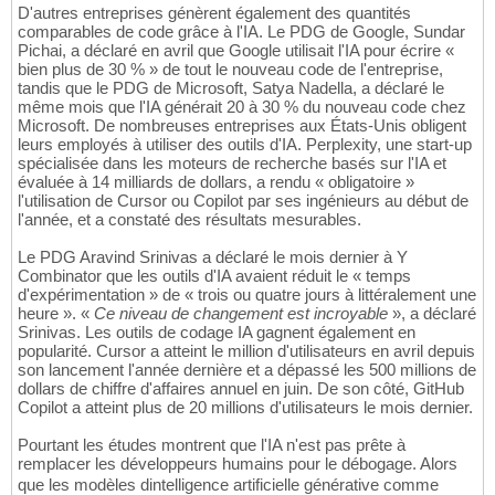
D'autres entreprises génèrent également des quantités
comparables de code grâce à l'IA. Le PDG de Google, Sundar
Pichai, a déclaré en avril que Google utilisait l'IA pour écrire «
bien plus de 30 % » de tout le nouveau code de l'entreprise,
tandis que le PDG de Microsoft, Satya Nadella, a déclaré le
même mois que l'IA générait 20 à 30 % du nouveau code chez
Microsoft. De nombreuses entreprises aux États-Unis obligent
leurs employés à utiliser des outils d'IA. Perplexity, une start-up
spécialisée dans les moteurs de recherche basés sur l'IA et
évaluée à 14 milliards de dollars, a rendu « obligatoire »
l'utilisation de Cursor ou Copilot par ses ingénieurs au début de
l'année, et a constaté des résultats mesurables.
Le PDG Aravind Srinivas a déclaré le mois dernier à Y
Combinator que les outils d'IA avaient réduit le « temps
d'expérimentation » de « trois ou quatre jours à littéralement une
heure ». «
Ce niveau de changement est incroyable
», a déclaré
Srinivas. Les outils de codage IA gagnent également en
popularité. Cursor a atteint le million d'utilisateurs en avril depuis
son lancement l'année dernière et a dépassé les 500 millions de
dollars de chiffre d'affaires annuel en juin. De son côté, GitHub
Copilot a atteint plus de 20 millions d'utilisateurs le mois dernier.
Pourtant les études montrent que l'IA n'est pas prête à
remplacer les développeurs humains pour le débogage. Alors
que les modèles dintelligence artificielle générative comme