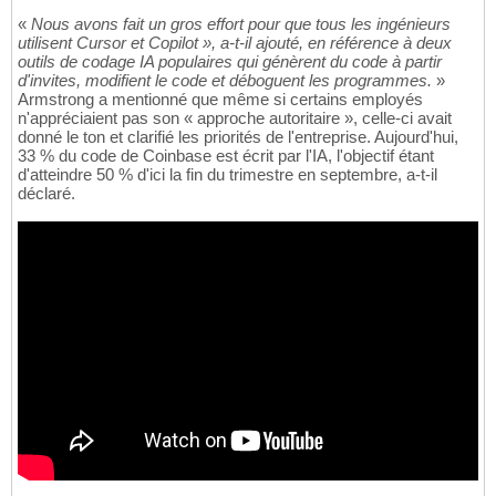
«
Nous avons fait un gros effort pour que tous les ingénieurs
utilisent Cursor et Copilot », a-t-il ajouté, en référence à deux
outils de codage IA populaires qui génèrent du code à partir
d'invites, modifient le code et déboguent les programmes.
»
Armstrong a mentionné que même si certains employés
n'appréciaient pas son « approche autoritaire », celle-ci avait
donné le ton et clarifié les priorités de l'entreprise. Aujourd'hui,
33 % du code de Coinbase est écrit par l'IA, l'objectif étant
d'atteindre 50 % d'ici la fin du trimestre en septembre, a-t-il
déclaré.