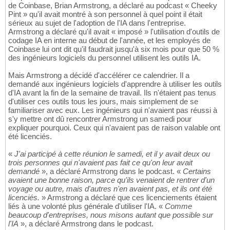
de Coinbase, Brian Armstrong, a déclaré au podcast « Cheeky
Pint » qu'il avait montré à son personnel à quel point il était
sérieux au sujet de l'adoption de l'IA dans l'entreprise.
Armstrong a déclaré qu'il avait « imposé » l'utilisation d'outils de
codage IA en interne au début de l'année, et les employés de
Coinbase lui ont dit qu'il faudrait jusqu'à six mois pour que 50 %
des ingénieurs logiciels du personnel utilisent les outils IA.
Mais Armstrong a décidé d'accélérer ce calendrier. Il a
demandé aux ingénieurs logiciels d'apprendre à utiliser les outils
d'IA avant la fin de la semaine de travail. Ils n'étaient pas tenus
d'utiliser ces outils tous les jours, mais simplement de se
familiariser avec eux. Les ingénieurs qui n'avaient pas réussi à
s'y mettre ont dû rencontrer Armstrong un samedi pour
expliquer pourquoi. Ceux qui n'avaient pas de raison valable ont
été licenciés.
«
J'ai participé à cette réunion le samedi, et il y avait deux ou
trois personnes qui n'avaient pas fait ce qu'on leur avait
demandé
», a déclaré Armstrong dans le podcast. «
Certains
avaient une bonne raison, parce qu'ils venaient de rentrer d'un
voyage ou autre, mais d'autres n'en avaient pas, et ils ont été
licenciés.
» Armstrong a déclaré que ces licenciements étaient
liés à une volonté plus générale d'utiliser l'IA. «
Comme
beaucoup d'entreprises, nous misons autant que possible sur
l'IA
», a déclaré Armstrong dans le podcast.