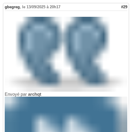
gbegreg
,
le 13/09/2025 à 20h17
#29
Envoyé par
archqt