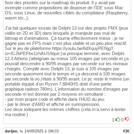
fixer des priorités sur la roadmap du produit. Il y avait par
exemple comme propositions de disposer de l'IDE sous Mac
OS, sous Linux, de nouvelles cibles du compilateur (Raspberry,
wasm etc..).
J'ai fait quelques essais de Delphi 13 sur des projets FMX (jeux
vidéo en 2D et 3D) dans lesquels je manipule pas mal de
bitmap et d'animations. Çà tourne effectivement mieux : je ne
gagne pas en FPS mais c'est plus stable et un peu plus réactif.
Sur le jeu de plateforme https://youtu.be/6dXquyPENjg?
si=ICJbPEFbs1zhAUS9que j'ai presque terminé, avec Delphi
12.3 Athens j'atteignais au mieux 105 images par seconde et ça
pouvait descendre à 90/95 images par seconde sur les niveaux
chargés. Compilé avec Delphi 13, je suis à 105 images par
seconde quasiment tout le temps et ça descend à 100 images
par seconde là où j'étais à 90/95 avant. Le pc reste le même (un
portable équipé d'un Ryzen 7 8840HS doté d'une partie
graphique radeon 780m). L'information du nombre d'images par
seconde m'est donnée par 2 moyens en simultané :
- par mon propre code et affiché dans l'HUD du jeu;
- par le driver d'AMD et affiché en surimpression.
Les deux indiquent les mêmes chiffres (cela m'a servi à tester
ma routine )
1
0
der§en
,
le 14/09/2025 à 18h33
#30