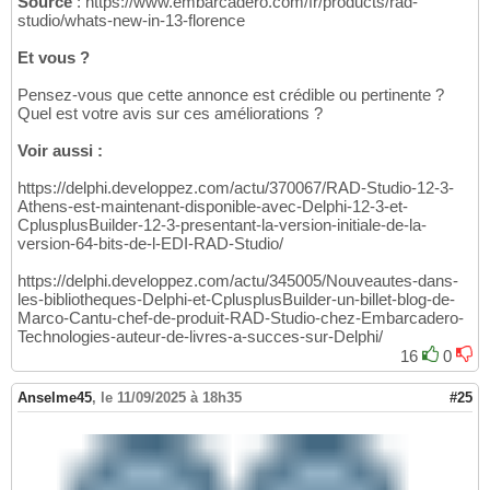
Source
: https://www.embarcadero.com/fr/products/rad-
studio/whats-new-in-13-florence
Et vous ?
Pensez-vous que cette annonce est crédible ou pertinente ?
Quel est votre avis sur ces améliorations ?
Voir aussi :
https://delphi.developpez.com/actu/370067/RAD-Studio-12-3-
Athens-est-maintenant-disponible-avec-Delphi-12-3-et-
CplusplusBuilder-12-3-presentant-la-version-initiale-de-la-
version-64-bits-de-l-EDI-RAD-Studio/
https://delphi.developpez.com/actu/345005/Nouveautes-dans-
les-bibliotheques-Delphi-et-CplusplusBuilder-un-billet-blog-de-
Marco-Cantu-chef-de-produit-RAD-Studio-chez-Embarcadero-
Technologies-auteur-de-livres-a-succes-sur-Delphi/
16
0
Anselme45
,
le 11/09/2025 à 18h35
#25