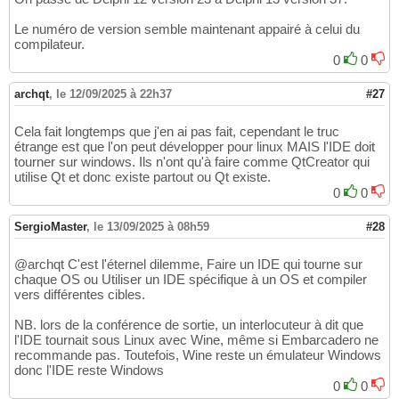
Le numéro de version semble maintenant appairé à celui du
compilateur.
0
0
archqt
,
le 12/09/2025 à 22h37
#27
Cela fait longtemps que j'en ai pas fait, cependant le truc
étrange est que l'on peut développer pour linux MAIS l'IDE doit
tourner sur windows. Ils n'ont qu'à faire comme QtCreator qui
utilise Qt et donc existe partout ou Qt existe.
0
0
SergioMaster
,
le 13/09/2025 à 08h59
#28
@archqt C'est l'éternel dilemme, Faire un IDE qui tourne sur
chaque OS ou Utiliser un IDE spécifique à un OS et compiler
vers différentes cibles.
NB. lors de la conférence de sortie, un interlocuteur à dit que
l'IDE tournait sous Linux avec Wine, même si Embarcadero ne
recommande pas. Toutefois, Wine reste un émulateur Windows
donc l'IDE reste Windows
0
0