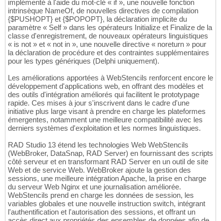
implémenté à l'aide du mot-clé « if », une nouvelle fonction
intrinsèque NameOf, de nouvelles directives de compilation
{$PUSHOPT} et {$POPOPT}, la déclaration implicite du
paramètre « Self » dans les opérateurs Initialize et Finalize de la
classe d'enregistrement, de nouveaux opérateurs linguistiques
« is not » et « not in », une nouvelle directive « noreturn » pour
la déclaration de procédure et des contraintes supplémentaires
pour les types génériques (Delphi uniquement).
Les améliorations apportées à WebStencils renforcent encore le
développement d'applications web, en offrant des modèles et
des outils d'intégration améliorés qui facilitent le prototypage
rapide. Ces mises à jour s'inscrivent dans le cadre d'une
initiative plus large visant à prendre en charge les plateformes
émergentes, notamment une meilleure compatibilité avec les
derniers systèmes d'exploitation et les normes linguistiques.
RAD Studio 13 étend les technologies Web WebStencils
(WebBroker, DataSnap, RAD Server) en fournissant des scripts
côté serveur et en transformant RAD Server en un outil de site
Web et de service Web. WebBroker ajoute la gestion des
sessions, une meilleure intégration Apache, la prise en charge
du serveur Web Nginx et une journalisation améliorée.
WebStencils prend en charge les données de session, les
variables globales et une nouvelle instruction switch, intégrant
l'authentification et l'autorisation des sessions, et offrant un
accès direct aux propriétés des ensembles de données afin de