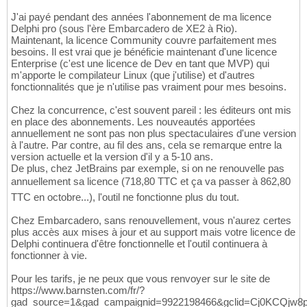
J'ai payé pendant des années l'abonnement de ma licence
Delphi pro (sous l'ère Embarcadero de XE2 à Rio).
Maintenant, la licence Community couvre parfaitement mes
besoins. Il est vrai que je bénéficie maintenant d'une licence
Enterprise (c'est une licence de Dev en tant que MVP) qui
m'apporte le compilateur Linux (que j'utilise) et d'autres
fonctionnalités que je n'utilise pas vraiment pour mes besoins.
Chez la concurrence, c'est souvent pareil : les éditeurs ont mis
en place des abonnements. Les nouveautés apportées
annuellement ne sont pas non plus spectaculaires d'une version
à l'autre. Par contre, au fil des ans, cela se remarque entre la
version actuelle et la version d'il y a 5-10 ans.
De plus, chez JetBrains par exemple, si on ne renouvelle pas
annuellement sa licence (718,80 TTC et ça va passer à 862,80
TTC en octobre...), l'outil ne fonctionne plus du tout.
Chez Embarcadero, sans renouvellement, vous n'aurez certes
plus accès aux mises à jour et au support mais votre licence de
Delphi continuera d'être fonctionnelle et l'outil continuera à
fonctionner à vie.
Pour les tarifs, je ne peux que vous renvoyer sur le site de
https://www.barnsten.com/fr/?
gad_source=1&gad_campaignid=9922198466&gclid=Cj0KCQjw8