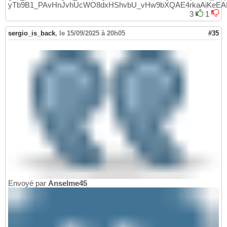
yTb9B1_PAvHnJvhUcWO8dxHShvbU_vHw9bXQAE4rkaAiKeEA
3
1
sergio_is_back
,
le 15/09/2025 à 20h05
#35
Envoyé par
Anselme45