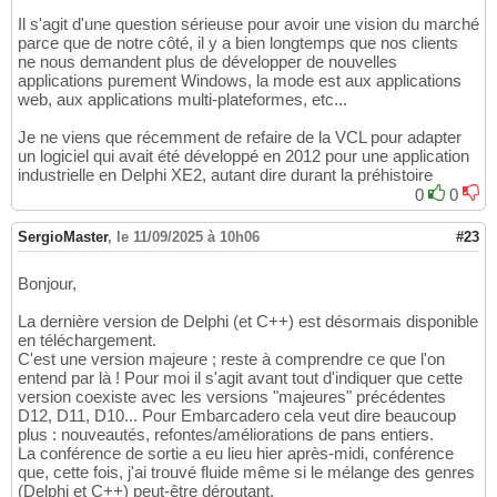
Il s'agit d'une question sérieuse pour avoir une vision du marché
parce que de notre côté, il y a bien longtemps que nos clients
ne nous demandent plus de développer de nouvelles
applications purement Windows, la mode est aux applications
web, aux applications multi-plateformes, etc...
Je ne viens que récemment de refaire de la VCL pour adapter
un logiciel qui avait été développé en 2012 pour une application
industrielle en Delphi XE2, autant dire durant la préhistoire
0
0
SergioMaster
,
le 11/09/2025 à 10h06
#23
Bonjour,
La dernière version de Delphi (et C++) est désormais disponible
en téléchargement.
C'est une version majeure ; reste à comprendre ce que l'on
entend par là ! Pour moi il s'agit avant tout d'indiquer que cette
version coexiste avec les versions "majeures" précédentes
D12, D11, D10... Pour Embarcadero cela veut dire beaucoup
plus : nouveautés, refontes/améliorations de pans entiers.
La conférence de sortie a eu lieu hier après-midi, conférence
que, cette fois, j'ai trouvé fluide même si le mélange des genres
(Delphi et C++) peut-être déroutant.