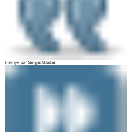
Envoyé par
SergioMaster