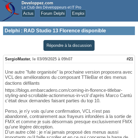
Developpez.com
Le Club des Développeurs et IT Pro
Actus
Forum Delphi
Emploi
Delphi
:
RAD Studio 13 Florence disponible
Répondre à la discussion
SergioMaster
,
le 03/09/2025 à 09h07
#21
Une autre "fuite organisée" la prochaine version proposera avec
VCL des améliorations du composant TTileBar et des menus
dactions défilants
https://blogs.embarcadero.com/coming-in-florence-titlebar-
styling-and-scrollable-actionmenus-in-vcl/ d'après Marco Cantù
c'était deux demandes faisant parties du top 10.
Perso, je n'y vois qu'une confirmation, VCL n'est pas
abandonné, contrairement aux frayeurs infondées à la sortie de
FMX et comme je suis désormais presque exclusivement FMX
qu'une lègère déception.
D'un autre côté : je n'ai jamais proposé des menus aussi
importants qu'il faille scroller et en ce qui concerne la barre de