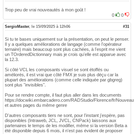
Trop peu de vrai nouveautés à mon goût !
0
0
SergioMaster
,
le 15/09/2025 à 12h06
#31
Si tu te bases uniquement sur la présentation, on peut le penser.
Il y a quelques améliorations de langage (comme l'opérateur
ternaire) mais beaucoup sont plus cachées, à l'esprit me vient
un TOrderedDictionnary mais je crois qu'elle est apparue avec
la 12.3.
Si côté VCL les composants visuel se sont étoffés ou
améliorés, il est vrai que côté FMX je suis plus déçu car la
plupart des améliorations (comme celle indiquée par gbgreg)
sont plus "invisibles".
Pour se rendre compte, il faut plus aller dans les documents
https://docwiki.embarcadero.com/RADStudio/Florence/fr/Nouv
et autres pages du même genre
D'autres composants tiers ne sont, pour l'instant j'espère, pas
disponibles (Intraweb, JCL, JVCL, CNPack) laissons aux
partenaires le temps de les modifier, même si la version Beta a
été disponible depuis 6 mois, il n'est pas évident de proposer