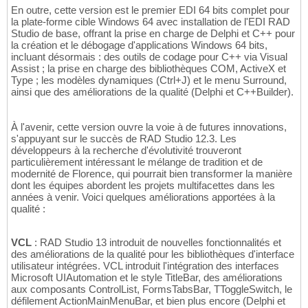
En outre, cette version est le premier EDI 64 bits complet pour
la plate-forme cible Windows 64 avec installation de l'EDI RAD
Studio de base, offrant la prise en charge de Delphi et C++ pour
la création et le débogage d'applications Windows 64 bits,
incluant désormais : des outils de codage pour C++ via Visual
Assist ; la prise en charge des bibliothèques COM, ActiveX et
Type ; les modèles dynamiques (Ctrl+J) et le menu Surround,
ainsi que des améliorations de la qualité (Delphi et C++Builder).
À l'avenir, cette version ouvre la voie à de futures innovations,
s'appuyant sur le succès de RAD Studio 12.3. Les
développeurs à la recherche d'évolutivité trouveront
particulièrement intéressant le mélange de tradition et de
modernité de Florence, qui pourrait bien transformer la manière
dont les équipes abordent les projets multifacettes dans les
années à venir. Voici quelques améliorations apportées à la
qualité :
VCL
: RAD Studio 13 introduit de nouvelles fonctionnalités et
des améliorations de la qualité pour les bibliothèques d'interface
utilisateur intégrées. VCL introduit l'intégration des interfaces
Microsoft UIAutomation et le style TitleBar, des améliorations
aux composants ControlList, FormsTabsBar, TToggleSwitch, le
défilement ActionMainMenuBar, et bien plus encore (Delphi et