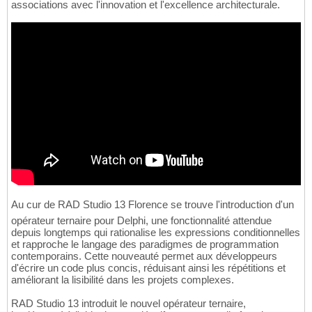
associations avec l'innovation et l'excellence architecturale.
Au cur de RAD Studio 13 Florence se trouve l'introduction d'un
opérateur ternaire pour Delphi, une fonctionnalité attendue
depuis longtemps qui rationalise les expressions conditionnelles
et rapproche le langage des paradigmes de programmation
contemporains. Cette nouveauté permet aux développeurs
d'écrire un code plus concis, réduisant ainsi les répétitions et
améliorant la lisibilité dans les projets complexes.
RAD Studio 13 introduit le nouvel opérateur ternaire,