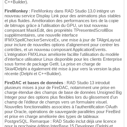
C++Builder).
FireMonkey
: FireMonkey dans RAD Studio 13.0 intègre un
nouveau service Display Link pour des animations plus stables
et plus fluides. Amélioration des performances lors de la copie
de bitmaps grâce à l'utilisation du GPU, un tout nouveau
composant MaskEdit, des propriétés TPresentedScrollBox
supplémentaires, une nouvelle interface
IFMXSpellCheckerServiceEx, une mise à jour de TAlignLayout
pour inclure de nouvelles options d'alignement pour centrer les
contrôles, et un nouveau composant ApplicationEvents.
L'intégration FMXLinux améliorée facilite l'utilisation du modèle
d'interface utilisateur Linux disponible pour les clients Enterprise
sous forme de package GetIt. La prise en charge de
Skia4Delphi a également été mise à jour vers la version la plus
récente (Delphi et C++Builder).
FireDAC et bases de données
: RAD Studio 13 introduit
plusieurs mises à jour de FireDAC, notamment une prise en
charge étendue des champs de base de données Unsigned Big
Integer pour des options plus flexibles lors du glissement d'un
champ de l'éditeur de champs vers un formulaire visuel.
Nouvelles fonctionnalités associées à l'authentification OAuth
pour Oracle, opérations de sauvegarde parallèles pour FireBird
et prise en charge améliorée des types de tableaux
PostgreSQL. Remarque : RAD Studio inclut déjà une licence
pour la prochaine édition InterBase 15 Developer (Delphi et