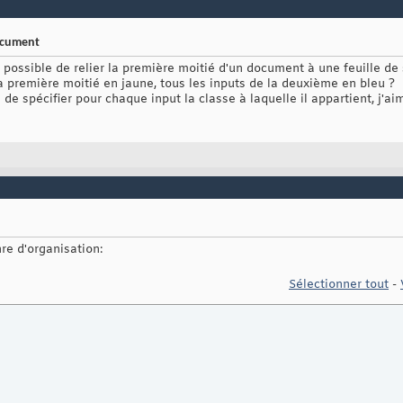
document
st possible de relier la première moitié d'un document à une feuille de
a première moitié en jaune, tous les inputs de la deuxième en bleu ?
e spécifier pour chaque input la classe à laquelle il appartient, j'aim
re d'organisation:
Sélectionner tout
-