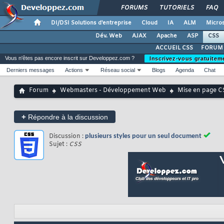
FORUMS
TUTORIELS
FAQ
DI/DSI Solutions d'entreprise
Cloud
IA
ALM
Micros
Dév. Web
AJAX
Apache
ASP
CSS
ACCUEIL CSS
FORUM 
Vous n'êtes pas encore inscrit sur Developpez.com ?
Inscrivez-vous gratuitem
Derniers messages
Actions
Réseau social
Blogs
Agenda
Chat
Forum
Webmasters - Développement Web
Mise en page C
+
Répondre à la discussion
Discussion :
plusieurs styles pour un seul document
Sujet :
CSS