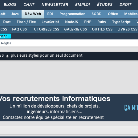
BLOGS
CHAT
NEWSLETTER
EMPLOI
ÉTUDES
DROIT
oft
Java
Dév. Web
EDI
Programmation
SGBD
Office
Mobiles
Dart
Flash / Flex
JavaScript
NodeJS
PHP
Ruby
TypeScript
CSS
FAQ CSS
TUTORIELS CSS
GALERIE CSS
OUTILS CSS
LIVRES CSS
ent !
Règles
SS
plusieurs styles pour un seul document