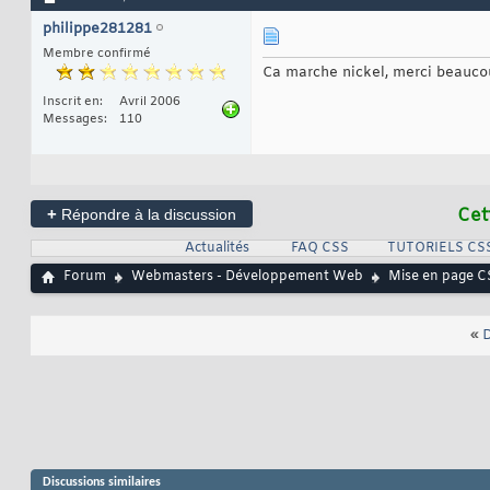
philippe281281
Membre confirmé
Ca marche nickel, merci beauco
Inscrit en
Avril 2006
Messages
110
+
Cet
Répondre à la discussion
Actualités
FAQ CSS
TUTORIELS CS
Forum
Webmasters - Développement Web
Mise en page C
«
D
Discussions similaires