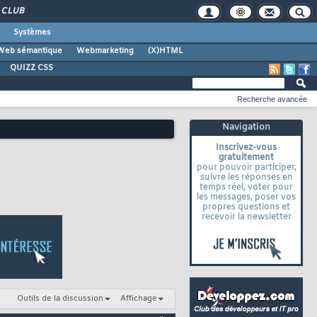
CLUB
Systèmes
Web sémantique
Webmarketing
(X)HTML
QUIZZ CSS
Recherche avancée
Navigation
Inscrivez-vous
gratuitement
pour pouvoir participer,
suivre les réponses en
temps réel, voter pour
les messages, poser vos
propres questions et
recevoir la newsletter
Outils de la discussion
Affichage