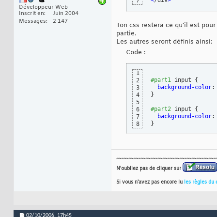
<
/div
>
7
Développeur Web
Inscrit en
Juin 2004
Messages
2 147
Ton css restera ce qu'il est pou
partie.
Les autres seront définis ainsi:
Code :
1
#part1
 input 
{
2
background-color
:
3
}
4
5
#part2
 input 
{
6
background-color
:
7
}
8
~~~~~~~~~~~~~~~~~~~~~~~~~~~~~~~~~~~~~~~~~
N'oubliez pas de cliquer sur
Si vous n'avez pas encore lu
les règles du 
02/10/2006,
17h45