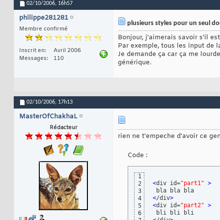
02/10/2006,
16h57
philippe281281
plusieurs styles pour un seul 
Membre confirmé
Bonjour, j'aimerais savoir s'il e
Par exemple, tous les input de l
Inscrit en
Avril 2006
Je demande ça car ça me lourde d
Messages
110
générique.
02/10/2006,
17h13
MasterOfChakhaL
Rédacteur
rien ne t'empeche d'avoir ce gen
Code :
1
<
div id=
"part1"
>
2
3
<
/div
>
4
<
div id=
"part2"
>
5
6