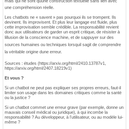
mais qui ne sont quune construction textuelle sans lien avec
une compréhension réelle.
Les chatbots ne « savent » pas pourquoi ils se trompent. Ils
devinent. Ils improvisent. Et plus leur langage est fluide, plus
cette improvisation semble crédible. La responsabilité revient
donc aux utilisateurs de garder un esprit critique, de résister à
lillusion de la conscience machine, et de sappuyer sur des
sources humaines ou techniques lorsquil sagit de comprendre
la véritable origine dune erreur.
Sources : études (https://arxiv.org/html/2410.13787v1,
https://arxiv.org/html/2407.18219v1)
Et vous ?
Si un chatbot ne peut pas expliquer ses propres erreurs, faut-il
limiter son usage dans les domaines critiques comme la santé
ou la justice ?
Si un chatbot commet une erreur grave (par exemple, donne un
mauvais conseil médical ou juridique), à qui incombe la
responsabilité ? Au développeur, à l'utilisateur, ou au modèle lui-
même ?