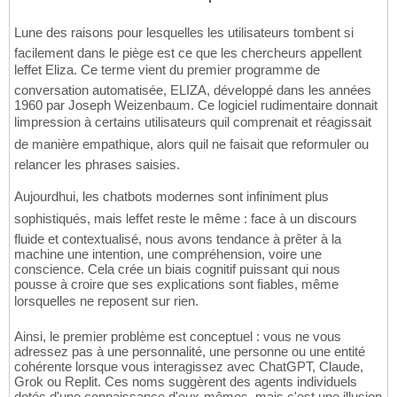
Lune des raisons pour lesquelles les utilisateurs tombent si
facilement dans le piège est ce que les chercheurs appellent
leffet Eliza. Ce terme vient du premier programme de
conversation automatisée, ELIZA, développé dans les années
1960 par Joseph Weizenbaum. Ce logiciel rudimentaire donnait
limpression à certains utilisateurs quil comprenait et réagissait
de manière empathique, alors quil ne faisait que reformuler ou
relancer les phrases saisies.
Aujourdhui, les chatbots modernes sont infiniment plus
sophistiqués, mais leffet reste le même : face à un discours
fluide et contextualisé, nous avons tendance à prêter à la
machine une intention, une compréhension, voire une
conscience. Cela crée un biais cognitif puissant qui nous
pousse à croire que ses explications sont fiables, même
lorsquelles ne reposent sur rien.
Ainsi, le premier problème est conceptuel : vous ne vous
adressez pas à une personnalité, une personne ou une entité
cohérente lorsque vous interagissez avec ChatGPT, Claude,
Grok ou Replit. Ces noms suggèrent des agents individuels
dotés d'une connaissance d'eux-mêmes, mais c'est une illusion