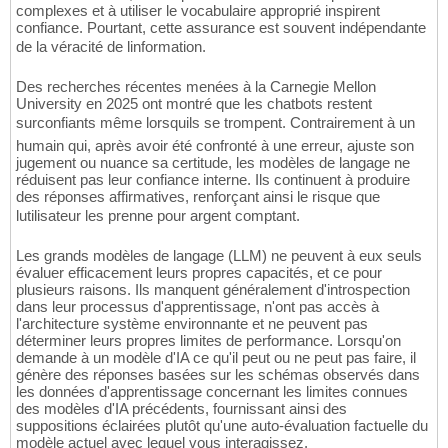
complexes et à utiliser le vocabulaire approprié inspirent
confiance. Pourtant, cette assurance est souvent indépendante
de la véracité de linformation.
Des recherches récentes menées à la Carnegie Mellon
University en 2025 ont montré que les chatbots restent
surconfiants même lorsquils se trompent. Contrairement à un
humain qui, après avoir été confronté à une erreur, ajuste son
jugement ou nuance sa certitude, les modèles de langage ne
réduisent pas leur confiance interne. Ils continuent à produire
des réponses affirmatives, renforçant ainsi le risque que
lutilisateur les prenne pour argent comptant.
Les grands modèles de langage (LLM) ne peuvent à eux seuls
évaluer efficacement leurs propres capacités, et ce pour
plusieurs raisons. Ils manquent généralement d'introspection
dans leur processus d'apprentissage, n'ont pas accès à
l'architecture système environnante et ne peuvent pas
déterminer leurs propres limites de performance. Lorsqu'on
demande à un modèle d'IA ce qu'il peut ou ne peut pas faire, il
génère des réponses basées sur les schémas observés dans
les données d'apprentissage concernant les limites connues
des modèles d'IA précédents, fournissant ainsi des
suppositions éclairées plutôt qu'une auto-évaluation factuelle du
modèle actuel avec lequel vous interagissez.