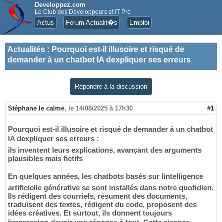
Developpez.com
Le Club des Développeurs et IT Pro
Actus
Forum Actualit�s
Emploi
Actualités
:
Pourquoi est-il illusoire et risqué de
demander à un chatbot IA dexpliquer ses erreurs
Répondre à la discussion
Stéphane le calme
,
le 14/08/2025 à 17h30
#1
Pourquoi est-il illusoire et risqué de demander à un chatbot
IA dexpliquer ses erreurs :
ils inventent leurs explications, avançant des arguments
plausibles mais fictifs
En quelques années, les chatbots basés sur lintelligence
artificielle générative se sont installés dans notre quotidien.
Ils rédigent des courriels, résument des documents,
traduisent des textes, rédigent du code, proposent des
idées créatives. Et surtout, ils donnent toujours