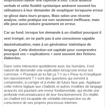
limpression davoir une réponse à tout. Cette aisance
verbale et cette fluidité syntaxique amènent souvent les
utilisateurs à leur demander de sexpliquer lorsquune erreur
se glisse dans leurs propos. Mais selon une récente
analyse, cette pratique est non seulement inefficace, mais
elle peut aussi induire gravement en erreur.
Car au fond, lorsque lon demande à un chatbot pourquoi il
sest trompé, on ne parle pas à une conscience capable
dautoévaluation, mais à un générateur statistique de
langage. Cette distinction est capitale pour comprendre
pourquoi ces « explications » sont souvent des fictions
élaborées.
Dans notre interaction quotidienne avec les humains, il est
naturel de demander une explication lorsqu'une erreur est
commise. « Pourquoi as-tu fait ça ? » ou « Peux-tu m'expliquer
ton raisonnement ? » sont des questions qui servent à
comprendre, à corriger et à éviter de futurs faux pas. Appliquer
cette même logique aux chatbots et autres modèles de langage
avancés est pourtant une erreur fondamentale, qui révèle une
profonde méconnaissance de leur fonctionnement. En réalité,
un chatbot est incapable de véritable introspection ou de
conscience de ses propres processus internes.