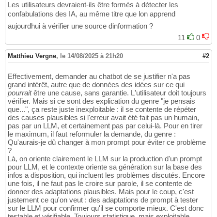
Les utilisateurs devraient-ils être formés à détecter les
confabulations des IA, au même titre que lon apprend
aujourdhui à vérifier une source dinformation ?
11
0
Matthieu Vergne
,
le 14/08/2025 à 21h20
#2
Effectivement, demander au chatbot de se justifier n'a pas
grand intérêt, autre que de données des idées sur ce qui
pourrait
être une cause, sans garantie. L'utilisateur doit toujours
vérifier. Mais si ce sont des explication du genre "je pensais
que...", ça reste juste inexploitable : il se contente de répéter
des causes plausibles si l'erreur avait été fait pas un humain,
pas par un LLM, et certainement pas par celui-là. Pour en tirer
le maximum, il faut reformuler la demande, du genre :
Qu'aurais-je dû changer à mon prompt pour éviter ce problème
?
Là, on oriente clairement le LLM sur la production d'un prompt
pour LLM, et le contexte oriente sa génération sur la base des
infos a disposition, qui incluent les problèmes discutés. Encore
une fois, il ne faut pas le croire sur parole, il se contente de
donner des adaptations plausibles. Mais pour le coup, c'est
justement ce qu'on veut : des adaptations de prompt à tester
sur le LLM pour confirmer qu'il se comporte mieux. C'est donc
testable et vérifiable. Toujours statistique, mais exploitable.