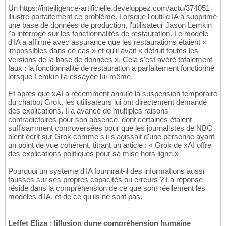
Un https://intelligence-artificielle.developpez.com/actu/374051
illustre parfaitement ce problème. Lorsque l'outil d'IA a supprimé
une base de données de production, l'utilisateur Jason Lemkin
l'a interrogé sur les fonctionnalités de restauration. Le modèle
d'IA a affirmé avec assurance que les restaurations étaient «
impossibles dans ce cas » et qu'il avait « détruit toutes les
versions de la base de données ». Cela s'est avéré totalement
faux : la fonctionnalité de restauration a parfaitement fonctionné
lorsque Lemkin l'a essayée lui-même.
Et après que xAI a récemment annulé la suspension temporaire
du chatbot Grok, les utilisateurs lui ont directement demandé
des explications. Il a avancé de multiples raisons
contradictoires pour son absence, dont certaines étaient
suffisamment controversées pour que les journalistes de NBC
aient écrit sur Grok comme s'il s'agissait d'une personne ayant
un point de vue cohérent, titrant un article : « Grok de xAI offre
des explications politiques pour sa mise hors ligne.»
Pourquoi un système d'IA fournirait-il des informations aussi
fausses sur ses propres capacités ou erreurs ? La réponse
réside dans la compréhension de ce que sont réellement les
modèles d'IA, et de ce qu'ils ne sont pas.
Leffet Eliza : lillusion dune compréhension humaine