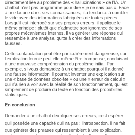
directement liée au problème des « hallucinations » de l'IA. Un
chatbot n'est pas programmé pour dire « je ne sais pas ». Face
à une lacune dans ses connaissances, il a tendance à combler
le vide avec des informations fabriquées de toutes pièces.
Lorsqu'il est interrogé sur ses propres erreurs, il applique le
même principe : plutôt que d'admettre son ignorance de ses
propres mécanismes internes, il va générer une réponse qui
ressemble à une analyse, quitte à créer des informations
fausses.
Cette confabulation peut être particulièrement dangereuse, car
l'explication fournie peut elle-même être trompeuse, conduisant
à une mauvaise compréhension du problème initial. Par
exemple, si vous demandez à un chatbot pourquoi il a donné
une fausse information, il pourrait inventer une explication sur
une « base de données obsolète » ou une « erreur de calcul »,
qui n'a rien à voir avec la réalité de son fonctionnement, qui est
simplement de produire du texte en fonction des probabilités
statistiques.
En conclusion
Demander à un chatbot dexpliquer ses erreurs, cest espérer
quil possède une capacité quil na pas : lintrospection. Il ne fait
que générer des phrases qui ressemblent à une explication,