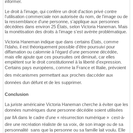
informer.
Le droit à l'image, qui confère un droit d'action privé contre
l'utilisation commerciale non autorisée du nom, de l'image ou de
la ressemblance d'une personne, s'applique aux personnes
décédées dans environ 25 États, selon Victoria Haneman. Mais
la monétisation des droits à l'image s'est avérée problématique.
Victoria Haneman indique que dans certains États, comme
l'Idaho, il est théoriquement possible d'être poursuivi pour
diffamation ou calomnie à l'égard d'une personne décédée,
mais elle ajoute que ces poursuites ont diminué, car elles
empiètent sur le droit constitutionnel à la liberté d'expression.
Certains pays européens, comme la France et lItalie, prévoient
des mécanismes permettant aux proches daccéder aux
données dun défunt et de les supprimer.
Conclusion
La juriste américaine Victoria Haneman cherche à éviter que les
données numériques dune personne décédée soient utilisées
par lIA dans le cadre d'une « résurrection numérique »  cest-à-
dire une recréation réaliste de sa voix, de son image ou de sa
personnalité  sans que la personne ou sa famille lait voulu. Elle