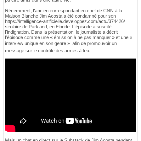
Récemment, l'ancien correspondant en chef de CNN à la
Maison Blanche Jim Acosta a été condamné pour son
https://intelligence-artificielle.developpez.com/actu/374426/
scolaire de Parkland, en Floride. L'épisode a suscité
l'indignation. Dans la présentation, le journaliste a décrit
l'épisode comme une « émission à ne pas manquer » et une «
interview unique en son genre »  afin de promouvoir un
message sur le contrôle des armes à feu.
Mais un chat en direct sur le Substack de Jim Acosta pendant