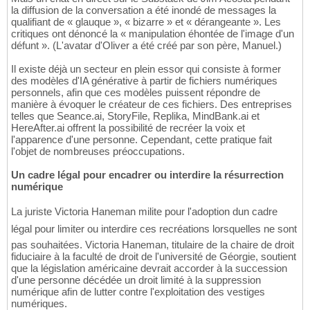
la diffusion de la conversation a été inondé de messages la
qualifiant de « glauque », « bizarre » et « dérangeante ». Les
critiques ont dénoncé la « manipulation éhontée de l'image d'un
défunt ». (L'avatar d'Oliver a été créé par son père, Manuel.)
Il existe déjà un secteur en plein essor qui consiste à former
des modèles d'IA générative à partir de fichiers numériques
personnels, afin que ces modèles puissent répondre de
manière à évoquer le créateur de ces fichiers. Des entreprises
telles que Seance.ai, StoryFile, Replika, MindBank.ai et
HereAfter.ai offrent la possibilité de recréer la voix et
l'apparence d'une personne. Cependant, cette pratique fait
l'objet de nombreuses préoccupations.
Un cadre légal pour encadrer ou interdire la résurrection
numérique
La juriste Victoria Haneman milite pour l'adoption dun cadre
légal pour limiter ou interdire ces recréations lorsquelles ne sont
pas souhaitées. Victoria Haneman, titulaire de la chaire de droit
fiduciaire à la faculté de droit de l'université de Géorgie, soutient
que la législation américaine devrait accorder à la succession
d'une personne décédée un droit limité à la suppression
numérique afin de lutter contre l'exploitation des vestiges
numériques.