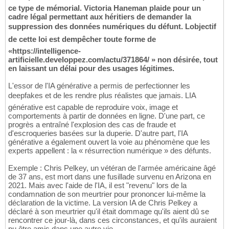
ce type de mémorial. Victoria Haneman plaide pour un
cadre légal permettant aux héritiers de demander la
suppression des données numériques du défunt. Lobjectif
de cette loi est dempêcher toute forme de
«https://intelligence-
artificielle.developpez.com/actu/371864/ » non désirée, tout
en laissant un délai pour des usages légitimes.
L'essor de l'IA générative a permis de perfectionner les
deepfakes et de les rendre plus réalistes que jamais. LIA
générative est capable de reproduire voix, image et
comportements à partir de données en ligne. D'une part, ce
progrès a entraîné l'explosion des cas de fraude et
d'escroqueries basées sur la duperie. D'autre part, l'IA
générative a également ouvert la voie au phénomène que les
experts appellent : la « résurrection numérique » des défunts.
Exemple : Chris Pelkey, un vétéran de l'armée américaine âgé
de 37 ans, est mort dans une fusillade survenu en Arizona en
2021. Mais avec l'aide de l'IA, il est "revenu" lors de la
condamnation de son meurtrier pour prononcer lui-même la
déclaration de la victime. La version IA de Chris Pelkey a
déclaré à son meurtrier qu'il était dommage qu'ils aient dû se
rencontrer ce jour-là, dans ces circonstances, et qu'ils auraient
pu être amis dans une autre vie.