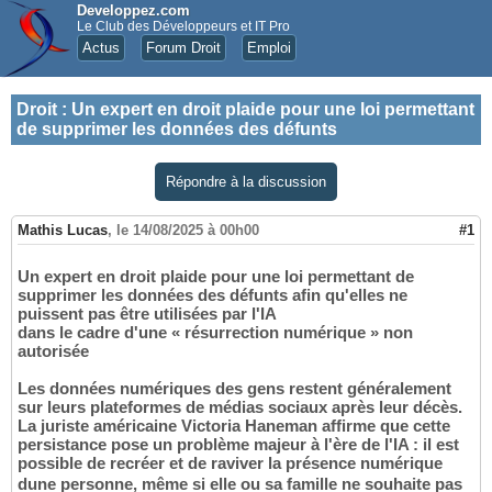
Developpez.com
Le Club des Développeurs et IT Pro
Actus
Forum Droit
Emploi
Droit
:
Un expert en droit plaide pour une loi permettant
de supprimer les données des défunts
Répondre à la discussion
Mathis Lucas
,
le 14/08/2025 à 00h00
#1
Un expert en droit plaide pour une loi permettant de
supprimer les données des défunts afin qu'elles ne
puissent pas être utilisées par l'IA
dans le cadre d'une « résurrection numérique » non
autorisée
Les données numériques des gens restent généralement
sur leurs plateformes de médias sociaux après leur décès.
La juriste américaine Victoria Haneman affirme que cette
persistance pose un problème majeur à l'ère de l'IA : il est
possible de recréer et de raviver la présence numérique
dune personne, même si elle ou sa famille ne souhaite pas