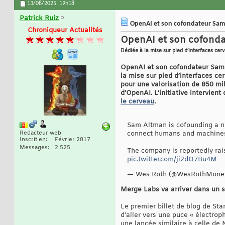
13/08/2025,
19h18
Patrick Ruiz
OpenAI et son cofondateur Sam 
Chroniqueur Actualités
OpenAI et son cofondat
Dédiée à la mise sur pied d’interfaces ce
OpenAI et son cofondateur Sam A
la mise sur pied d’interfaces c
pour une valorisation de 850 mil
d'OpenAI. L’initiative intervie
le cerveau
.
Sam Altman is cofounding a ne
Redacteur web
connect humans and machines
Inscrit en
Février 2017
Messages
2 525
The company is reportedly rai
pic.twitter.com/ji2dO7Bu4M
— Wes Roth (@WesRothMone
Merge Labs va arriver dans un s
Le premier billet de blog de Star
d’aller vers une puce « électrop
une lancée similaire à celle de 