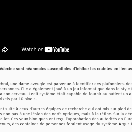
édecine sont néanmoins susceptibles d’inhiber les craintes en lien av
ébral, une dame aveugle est parvenue à identifier des plafonniers, de
personnes. Elle a également joué à un jeu informatique dans le style
ia son cerveau. Ledit système était capable de fournir au patient un
ixels par 10 pixels.
ent suite à ceux d’autres équipes de recherche qui ont mis sur pied d
s non pas à une lésion des nerfs optiques, mais à la rétine. Sur la d
ce lot. Ces yeux bioniques ont reçu l’approbation des autorités en Eu
ours, des centaines de personnes feraient usage du système Argus I