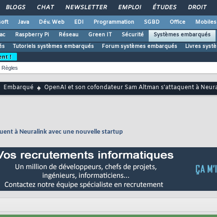
BLOGS
CHAT
NEWSLETTER
EMPLOI
ÉTUDES
DROIT
oft
Java
Dév. Web
EDI
Programmation
SGBD
Office
Mobiles
ac
Raspberry Pi
Réseau
Green IT
Sécurité
Systèmes embarqués
és
Tutoriels systèmes embarqués
Forum systèmes embarqués
Livres sys
ent !
Règles
Embarqué
OpenAI et son cofondateur Sam Altman s'attaquent à Neural
uent à Neuralink avec une nouvelle startup