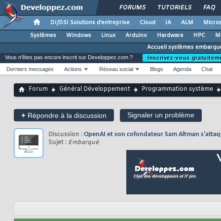
FORUMS
TUTORIELS
FAQ
DI/DSI Solutions d'entreprise
Cloud
IA
ALM
Micros
Systèmes
Windows
Linux
Arduino
Hardware
HPC
M
Accueil systèmes embarqu
Vous n'êtes pas encore inscrit sur Developpez.com ?
Inscrivez-vous gratuitem
Derniers messages
Actions
Réseau social
Blogs
Agenda
Chat
Forum
Général Développement
Programmation système
+
Signaler un problème
Répondre à la discussion
Discussion :
OpenAI et son cofondateur Sam Altman s'attaq
Sujet :
Embarqué