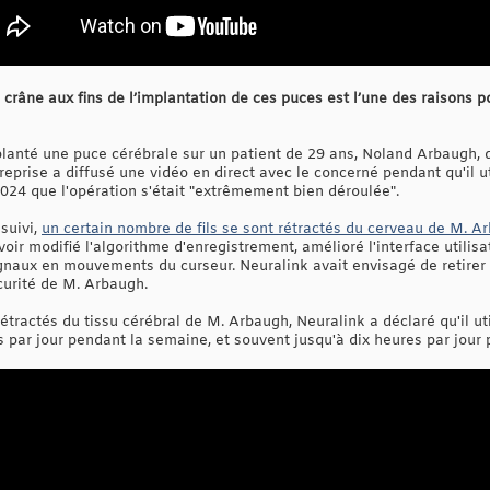
 crâne aux fins de l’implantation de ces puces est l’une des raisons p
planté une puce cérébrale sur un patient de 29 ans, Noland Arbaugh, 
treprise a diffusé une vidéo en direct avec le concerné pendant qu'il ut
2024 que l'opération s'était "extrêmement bien déroulée".
suivi,
un certain nombre de fils se sont rétractés du cerveau de M. A
ir modifié l'algorithme d'enregistrement, amélioré l'interface utilisat
gnaux en mouvements du curseur. Neuralink avait envisagé de retirer 
curité de M. Arbaugh.
rétractés du tissu cérébral de M. Arbaugh, Neuralink a déclaré qu'il uti
s par jour pendant la semaine, et souvent jusqu'à dix heures par jour