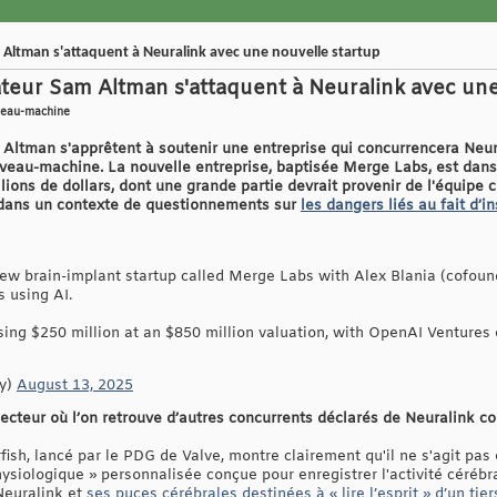
Altman s'attaquent à Neuralink avec une nouvelle startup
eur Sam Altman s'attaquent à Neuralink avec une
rveau-machine
ltman s'apprêtent à soutenir une entreprise qui concurrencera Neura
erveau-machine. La nouvelle entreprise, baptisée Merge Labs, est dan
lions de dollars, dont une grande partie devrait provenir de l'équipe
nt dans un contexte de questionnements sur
les dangers liés au fait d’
w brain-implant startup called Merge Labs with Alex Blania (cofound
 using AI.
sing $250 million at an $850 million valuation, with OpenAI Ventures
y)
August 13, 2025
ecteur où l’on retrouve d’autres concurrents déclarés de Neuralink c
fish, lancé par le PDG de Valve, montre clairement qu'il ne s'agit pas 
hysiologique » personnalisée conçue pour enregistrer l'activité cérébr
Neuralink et
ses puces cérébrales destinées à « lire l’esprit » d’un tier