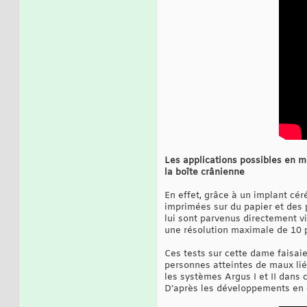
Les applications possibles en m
la boîte crânienne
En effet, grâce à un implant cér
imprimées sur du papier et des 
lui sont parvenus directement v
une résolution maximale de 10 p
Ces tests sur cette dame faisai
personnes atteintes de maux lié
les systèmes Argus I et II dans 
D’après les développements en c