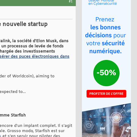
#1
 nouvelle startup
link, la société d'Elon Musk, dans
s un processus de levée de fonds
 chargée des investissements
insérer des puces électroniques dans
er of Worldcoin), aiming to
 expected to…
omme Starfish
encore d'un implant complet. Il s'agit
ale. Grosso modo, Starfish est sur
s
et s’en servir pour piloter des