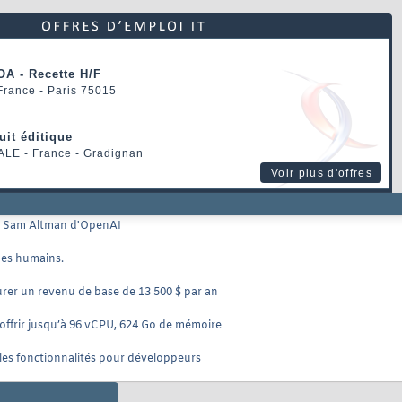
OA - Recette H/F
 France - Paris 75015
uit éditique
ALE
- France - Gradignan
Voir plus d'offres
oyé Sam Altman d'OpenAI
des humains.
urer un revenu de base de 13 500 $ par an
offrir jusqu’à 96 vCPU, 624 Go de mémoire
les fonctionnalités pour développeurs