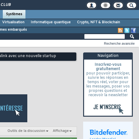
CLUB
Systèmes
Virtualisation
Informatique quantique
Crypto, NFT & Blockchain
tèmes embarqués
Recherche avancée
Navigation
ink avec une nouvelle startup
Inscrivez-vous
gratuitement
pour pouvoir participer,
suivre les réponses en
temps réel, voter pour
les messages, poser vos
propres questions et
recevoir la newsletter
Outils de la discussion
Affichage