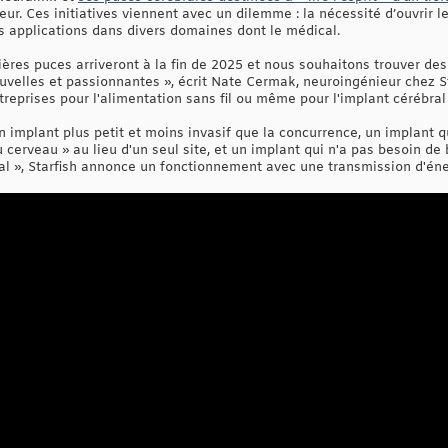
eur. Ces initiatives viennent avec un dilemme : la nécessité d’ouvrir 
es applications dans divers domaines dont le médical.
res puces arriveront à la fin de 2025 et nous souhaitons trouver des
ouvelles et passionnantes », écrit Nate Cermak, neuroingénieur chez S
treprises pour l'alimentation sans fil ou même pour l'implant cérébral 
t un implant plus petit et moins invasif que la concurrence, un implant
cerveau » au lieu d'un seul site, et un implant qui n'a pas besoin de b
al », Starfish annonce un fonctionnement avec une transmission d'éner