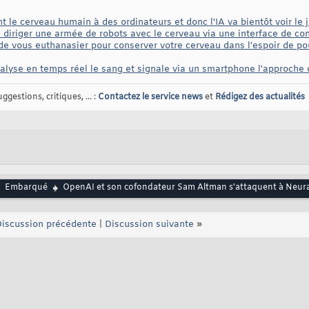
 le cerveau humain à des ordinateurs et donc l'IA va bientôt voir le 
diriger une armée de robots avec le cerveau via une interface de cont
 de vous euthanasier pour conserver votre cerveau dans l'espoir de po
alyse en temps réel le sang et signale via un smartphone l'approche
gestions, critiques, ... :
Contactez le service news
et
Rédigez des actualités
Embarqué
OpenAI et son cofondateur Sam Altman s'attaquent à Neural
iscussion précédente
|
Discussion suivante
»