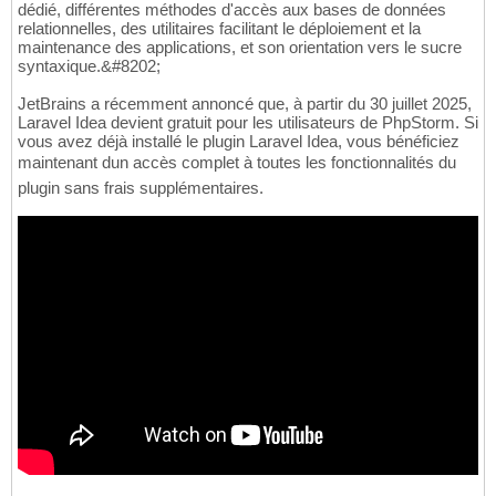
dédié, différentes méthodes d'accès aux bases de données
relationnelles, des utilitaires facilitant le déploiement et la
maintenance des applications, et son orientation vers le sucre
syntaxique.&#8202;
JetBrains a récemment annoncé que, à partir du 30 juillet 2025,
Laravel Idea devient gratuit pour les utilisateurs de PhpStorm. Si
vous avez déjà installé le plugin Laravel Idea, vous bénéficiez
maintenant dun accès complet à toutes les fonctionnalités du
plugin sans frais supplémentaires.