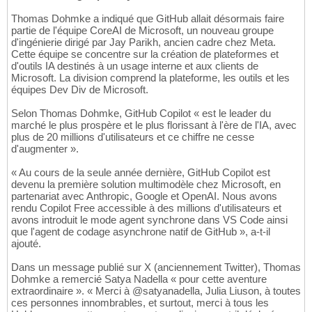
Thomas Dohmke a indiqué que GitHub allait désormais faire
partie de l'équipe CoreAI de Microsoft, un nouveau groupe
d'ingénierie dirigé par Jay Parikh, ancien cadre chez Meta.
Cette équipe se concentre sur la création de plateformes et
d'outils IA destinés à un usage interne et aux clients de
Microsoft. La division comprend la plateforme, les outils et les
équipes Dev Div de Microsoft.
Selon Thomas Dohmke, GitHub Copilot « est le leader du
marché le plus prospère et le plus florissant à l'ère de l'IA, avec
plus de 20 millions d'utilisateurs et ce chiffre ne cesse
d'augmenter ».
« Au cours de la seule année dernière, GitHub Copilot est
devenu la première solution multimodèle chez Microsoft, en
partenariat avec Anthropic, Google et OpenAI. Nous avons
rendu Copilot Free accessible à des millions d'utilisateurs et
avons introduit le mode agent synchrone dans VS Code ainsi
que l'agent de codage asynchrone natif de GitHub », a-t-il
ajouté.
Dans un message publié sur X (anciennement Twitter), Thomas
Dohmke a remercié Satya Nadella « pour cette aventure
extraordinaire ». « Merci à @satyanadella, Julia Liuson, à toutes
ces personnes innombrables, et surtout, merci à tous les