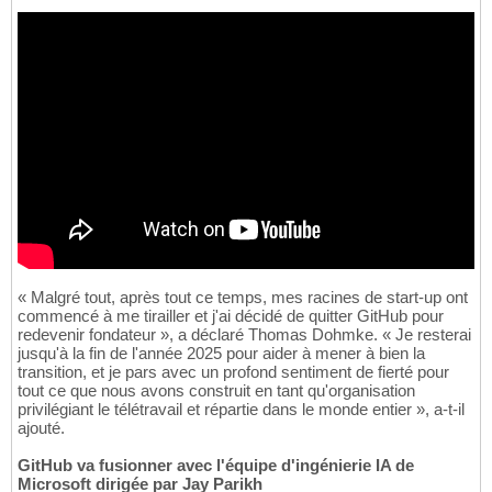
« Malgré tout, après tout ce temps, mes racines de start-up ont
commencé à me tirailler et j'ai décidé de quitter GitHub pour
redevenir fondateur », a déclaré Thomas Dohmke. « Je resterai
jusqu'à la fin de l'année 2025 pour aider à mener à bien la
transition, et je pars avec un profond sentiment de fierté pour
tout ce que nous avons construit en tant qu'organisation
privilégiant le télétravail et répartie dans le monde entier », a-t-il
ajouté.
GitHub va fusionner avec l'équipe d'ingénierie IA de
Microsoft dirigée par Jay Parikh