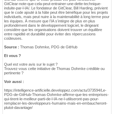
GitClear-note-que-cela-peut-entrainer-une-dette-technique-
induite-par-l-IA/. Le fondateur de GitClear, Bill Harding, prévient
que le code ajouté à la hâte peut être bénéfique pour les projets
individuels, mais peut nuire à la maintenabilité à long terme pour
les équipes. À mesure que l'IA s'intègre de plus en plus
profondément dans le développement logiciel, le dirigeant
considère que les organisations doivent trouver un équilibre
entre rapidité et durabilité pour éviter des répercussions
coûteuses.
Source :
Thomas Dohmke, PDG de GitHub
Et vous ?
Quel est votre avis sur le sujet ?
Trouvez-vous cette initiative de Thomas Dohmke crédible ou
pertinente ?
Voir aussi :
https://intelligence-artificielle.developpez.com/actu/373594/Le-
PDG-de-GitHub-Thomas-Dohmke-affirme-que-les-entreprises-
qui-tirent-le-meilleur-parti-de-l-IA-ne-l-utiliseront-pas-pour-
remplacer-les-developpeurs-humains-mais-en-embaucheront-
plutot-davantage/