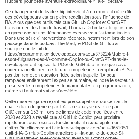
Hubbers pour cette aventure extraordinaire », a-t-il déclaré.
Ce changement de leadership intervient à un moment où le rôle
des développeurs est en pleine redéfinition sous l'influence de
l'IA. Alors que des outils tels que GitHub Copilot et ChatGPT
transforment les flux de travail, Thomas Dohmke a toujours mis
en garde contre une dépendance excessive à l'automatisation.
Dans une série d'interventions récentes, notamment lors de son
passage dans le podcast The Mad, le PDG de GitHub a
souligné que le fait de
https://programmation.developpez.com/actu/373224/Malgre-l-
essor-fulgurant-des-IA-comme-Copilot-ou-ChatGPT-dans-le-
developpement-logiciel-le-PDG-de-GitHub-affirme-que-savoir-
coder-manuellement-reste-une-competence-irremplacable/. Sa
position remet en question l'idée selon laquelle l'IA peut
remplacer entièrement l'expertise humaine, et incite le secteur à
préserver les compétences fondamentales en programmation,
même si l'automatisation s'accélère.
Cette mise en garde rejoint les préoccupations concernant la
qualité du code généré par l'IA. Une analyse réalisée par
GitClear sur 153 millions de lignes de code modifiées entre
2020 et 2023 a révélé que si GitHub Copilot peut produire
rapidement des résultats fonctionnels, il risque également
d'https://intelligence-artificielle.developpez.com/actu/365105/L-
outil-d-IA-GitHub-Copilot-ameliore-t-il-la-qualite-du-code-Si-
GitHub-estime-que-le-code-produit-est-plus-fonctionnel-