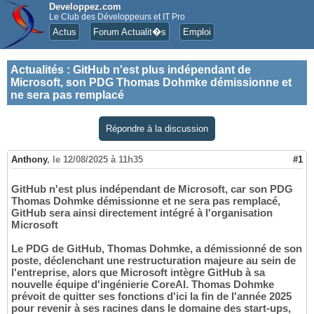
Developpez.com
Le Club des Développeurs et IT Pro
Actus
Forum Actualit�s
Emploi
Actualités
:
GitHub n'est plus indépendant de
Microsoft, son PDG Thomas Dohmke démissionne et
ne sera pas remplacé
Répondre à la discussion
Anthony
,
le 12/08/2025 à 11h35
#1
GitHub n'est plus indépendant de Microsoft, car son PDG
Thomas Dohmke démissionne et ne sera pas remplacé,
GitHub sera ainsi directement intégré à l'organisation
Microsoft
Le PDG de GitHub, Thomas Dohmke, a démissionné de son
poste, déclenchant une restructuration majeure au sein de
l'entreprise, alors que Microsoft intègre GitHub à sa
nouvelle équipe d'ingénierie CoreAI. Thomas Dohmke
prévoit de quitter ses fonctions d'ici la fin de l'année 2025
pour revenir à ses racines dans le domaine des start-ups,