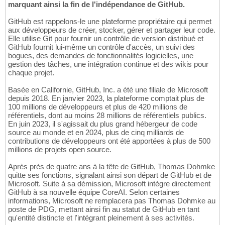
marquant ainsi la fin de l'indépendance de GitHub.
GitHub est rappelons-le une plateforme propriétaire qui permet
aux développeurs de créer, stocker, gérer et partager leur code.
Elle utilise Git pour fournir un contrôle de version distribué et
GitHub fournit lui-même un contrôle d'accès, un suivi des
bogues, des demandes de fonctionnalités logicielles, une
gestion des tâches, une intégration continue et des wikis pour
chaque projet.
Basée en Californie, GitHub, Inc. a été une filiale de Microsoft
depuis 2018. En janvier 2023, la plateforme comptait plus de
100 millions de développeurs et plus de 420 millions de
référentiels, dont au moins 28 millions de référentiels publics.
En juin 2023, il s'agissait du plus grand hébergeur de code
source au monde et en 2024, plus de cinq milliards de
contributions de développeurs ont été apportées à plus de 500
millions de projets open source.
Après près de quatre ans à la tête de GitHub, Thomas Dohmke
quitte ses fonctions, signalant ainsi son départ de GitHub et de
Microsoft. Suite à sa démission, Microsoft intègre directement
GitHub à sa nouvelle équipe CoreAI. Selon certaines
informations, Microsoft ne remplacera pas Thomas Dohmke au
poste de PDG, mettant ainsi fin au statut de GitHub en tant
qu'entité distincte et l'intégrant pleinement à ses activités.