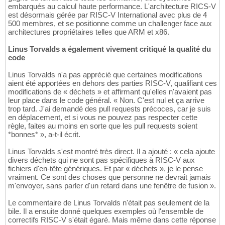
embarqués au calcul haute performance. L'architecture RICS-V
est désormais gérée par RISC-V International avec plus de 4
500 membres, et se positionne comme un challenger face aux
architectures propriétaires telles que ARM et x86.
Linus Torvalds a également vivement critiqué la qualité du
code
Linus Torvalds n'a pas apprécié que certaines modifications
aient été apportées en dehors des parties RISC-V, qualifiant ces
modifications de « déchets » et affirmant qu'elles n'avaient pas
leur place dans le code général. « Non. C'est nul et ça arrive
trop tard. J'ai demandé des pull requests précoces, car je suis
en déplacement, et si vous ne pouvez pas respecter cette
règle, faites au moins en sorte que les pull requests soient
*bonnes* », a-t-il écrit.
Linus Torvalds s'est montré très direct. Il a ajouté : « cela ajoute
divers déchets qui ne sont pas spécifiques à RISC-V aux
fichiers d'en-tête génériques. Et par « déchets », je le pense
vraiment. Ce sont des choses que personne ne devrait jamais
m'envoyer, sans parler d'un retard dans une fenêtre de fusion ».
Le commentaire de Linus Torvalds n'était pas seulement de la
bile. Il a ensuite donné quelques exemples où l'ensemble de
correctifs RISC-V s'était égaré. Mais même dans cette réponse