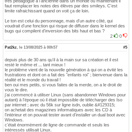
très pédagogue à l'ancienne dans un monde où maintenant il
faut remplacer les notes des élèves par des smileys. C'est
limite rafraichissant quand on voit ça de loin.
Le ton est celui du personnage, mais d'un autre côté, qui
voudrait d'une fonction qui risque de diffuser dans le kernel des
bugs qui compilent d'inversion des bits haut et bas ?
2
0
Pat2kz
,
le 13/08/2025 à 00h57
#5
depuis plus de 30 ans qu'il à la main sur sa création et il est
resté le même et ... tant mieux !
le problème vient de la nouvelle génération à qui on a évité les
frustrations et dont on a fait des "enfants roi" ; bienvenue dans la
réalité et le monde du travail !
ben oui mes petits, si vous faites de la merde, on a le droit de
vous le dire.
j'ai commencé à utiliser Linux (sans abandonner Windows pour
autant) à l'époque où il était impossible de télécharger des Iso
par internet ; avec du 56k sur ligne isdn, oublie &#129315;
on achetait des magazines informatiques avec les CD à
l'intérieur et on pouvait tester avant d'installer un dual boot avec
Windows.
c'était énormément de ligne de commande et seuls les
intéressés utilisait Linux.