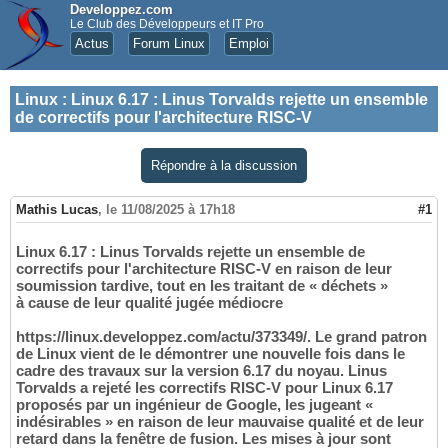
Developpez.com
Le Club des Développeurs et IT Pro
Actus
Forum Linux
Emploi
Linux
:
Linux 6.17 : Linus Torvalds rejette un ensemble
de correctifs pour l'architecture RISC-V
Répondre à la discussion
Mathis Lucas
,
le 11/08/2025 à 17h18
#1
Linux 6.17 : Linus Torvalds rejette un ensemble de
correctifs pour l'architecture RISC-V en raison de leur
soumission tardive, tout en les traitant de « déchets »
à cause de leur qualité jugée médiocre
https://linux.developpez.com/actu/373349/. Le grand patron
de Linux vient de le démontrer une nouvelle fois dans le
cadre des travaux sur la version 6.17 du noyau. Linus
Torvalds a rejeté les correctifs RISC-V pour Linux 6.17
proposés par un ingénieur de Google, les jugeant «
indésirables » en raison de leur mauvaise qualité et de leur
retard dans la fenêtre de fusion. Les mises à jour sont