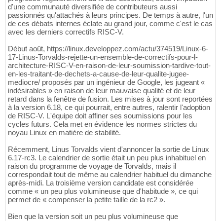
d'une communauté diversifiée de contributeurs aussi
passionnés qu'attachés à leurs principes. De temps à autre, l'un
de ces débats internes éclate au grand jour, comme c'est le cas
avec les derniers correctifs RISC-V.
Début août, https://linux.developpez.com/actu/374519/Linux-6-
17-Linus-Torvalds-rejette-un-ensemble-de-correctifs-pour-l-
architecture-RISC-V-en-raison-de-leur-soumission-tardive-tout-
en-les-traitant-de-dechets-a-cause-de-leur-qualite-jugee-
mediocre/ proposés par un ingénieur de Google, les jugeant «
indésirables » en raison de leur mauvaise qualité et de leur
retard dans la fenêtre de fusion. Les mises à jour sont reportées
à la version 6.18, ce qui pourrait, entre autres, ralentir l'adoption
de RISC-V. L'équipe doit affiner ses soumissions pour les
cycles futurs. Cela met en évidence les normes strictes du
noyau Linux en matière de stabilité.
Récemment, Linus Torvalds vient d'annoncer la sortie de Linux
6.17-rc3. Le calendrier de sortie était un peu plus inhabituel en
raison du programme de voyage de Torvalds, mais il
correspondait tout de même au calendrier habituel du dimanche
après-midi. La troisième version candidate est considérée
comme « un peu plus volumineuse que d'habitude », ce qui
permet de « compenser la petite taille de la rc2 ».
Bien que la version soit un peu plus volumineuse que