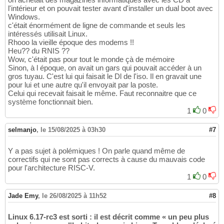
l'intérieur et on pouvait tester avant d'installer un dual boot avec
Windows.
c'était énormément de ligne de commande et seuls les
intéressés utilisait Linux.
Rhooo la vieille époque des modems !!
Heu?? du RNIS ??
Wow, c'était pas pour tout le monde çà de mémoire
Sinon, à l époque, on avait un gars qui pouvait accéder à un
gros tuyau. C'est lui qui faisait le Dl de l'iso. Il en gravait une
pour lui et une autre qu'il envoyait par la poste.
Celui qui recevait faisait le même. Faut reconnaitre que ce
système fonctionnait bien.
1
0
selmanjo
,
le 15/08/2025 à 03h30
#7
Y a pas sujet à polémiques ! On parle quand même de
correctifs qui ne sont pas corrects à cause du mauvais code
pour l'architecture RISC-V.
1
0
Jade Emy
,
le 26/08/2025 à 11h52
#8
Linux 6.17-rc3 est sorti : il est décrit comme « un peu plus