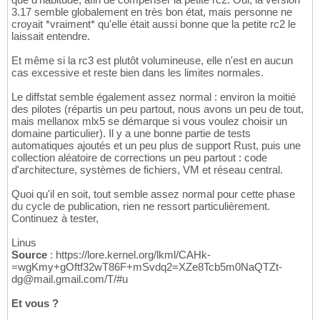
3.17 semble globalement en très bon état, mais personne ne
croyait *vraiment* qu'elle était aussi bonne que la petite rc2 le
laissait entendre.
Et même si la rc3 est plutôt volumineuse, elle n'est en aucun
cas excessive et reste bien dans les limites normales.
Le diffstat semble également assez normal : environ la moitié
des pilotes (répartis un peu partout, nous avons un peu de tout,
mais mellanox mlx5 se démarque si vous voulez choisir un
domaine particulier). Il y a une bonne partie de tests
automatiques ajoutés et un peu plus de support Rust, puis une
collection aléatoire de corrections un peu partout : code
d'architecture, systèmes de fichiers, VM et réseau central.
Quoi qu'il en soit, tout semble assez normal pour cette phase
du cycle de publication, rien ne ressort particulièrement.
Continuez à tester,
Linus
Source
: https://lore.kernel.org/lkml/CAHk-
=wgKmy+gOftf32wT86F+mSvdq2=XZe8Tcb5m0NaQTZt-
dg@mail.gmail.com/T/#u
Et vous ?