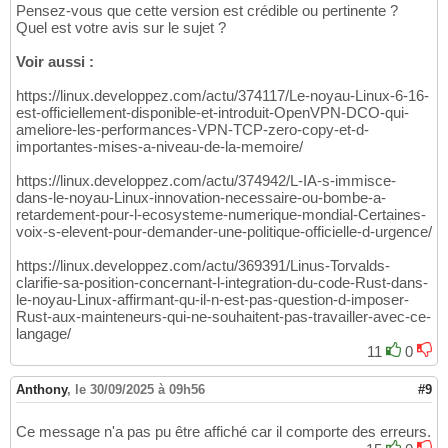
Pensez-vous que cette version est crédible ou pertinente ?
Quel est votre avis sur le sujet ?
Voir aussi :
https://linux.developpez.com/actu/374117/Le-noyau-Linux-6-16-
est-officiellement-disponible-et-introduit-OpenVPN-DCO-qui-
ameliore-les-performances-VPN-TCP-zero-copy-et-d-
importantes-mises-a-niveau-de-la-memoire/
https://linux.developpez.com/actu/374942/L-IA-s-immisce-
dans-le-noyau-Linux-innovation-necessaire-ou-bombe-a-
retardement-pour-l-ecosysteme-numerique-mondial-Certaines-
voix-s-elevent-pour-demander-une-politique-officielle-d-urgence/
https://linux.developpez.com/actu/369391/Linus-Torvalds-
clarifie-sa-position-concernant-l-integration-du-code-Rust-dans-
le-noyau-Linux-affirmant-qu-il-n-est-pas-question-d-imposer-
Rust-aux-mainteneurs-qui-ne-souhaitent-pas-travailler-avec-ce-
langage/
11
0
Anthony
,
le 30/09/2025 à 09h56
#9
Ce message n'a pas pu être affiché car il comporte des erreurs.