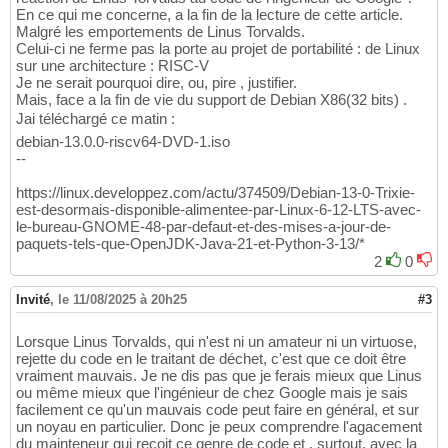
En ce qui me concerne, a la fin de la lecture de cette article.
Malgré les emportements de Linus Torvalds.
Celui-ci ne ferme pas la porte au projet de portabilité : de Linux
sur une architecture : RISC-V
Je ne serait pourquoi dire, ou, pire , justifier.
Mais, face a la fin de vie du support de Debian X86(32 bits) .
Jai téléchargé ce matin :
debian-13.0.0-riscv64-DVD-1.iso
--
https://linux.developpez.com/actu/374509/Debian-13-0-Trixie-
est-desormais-disponible-alimentee-par-Linux-6-12-LTS-avec-
le-bureau-GNOME-48-par-defaut-et-des-mises-a-jour-de-
paquets-tels-que-OpenJDK-Java-21-et-Python-3-13/*
2
0
Invité
,
le 11/08/2025 à 20h25
#3
Lorsque Linus Torvalds, qui n'est ni un amateur ni un virtuose,
rejette du code en le traitant de déchet, c'est que ce doit être
vraiment mauvais. Je ne dis pas que je ferais mieux que Linus
ou même mieux que l'ingénieur de chez Google mais je sais
facilement ce qu'un mauvais code peut faire en général, et sur
un noyau en particulier. Donc je peux comprendre l'agacement
du mainteneur qui reçoit ce genre de code et , surtout, avec la