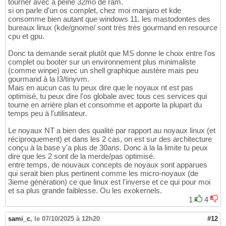
tourner avec à peine 32mo de ram.
si on parle d'un os complet, chez moi manjaro et kde
consomme bien autant que windows 11. les mastodontes des
bureaux linux (kde/gnome/ sont très très gourmand en resource
cpu et gpu.
Donc ta demande serait plutôt que MS donne le choix entre l'os
complet ou booter sur un environnement plus minimaliste
(comme winpe) avec un shell graphique austère mais peu
gourmand à la I3/tinyvm.
Mais en aucun cas tu peux dire que le noyaux nt est pas
optimisé, tu peux dire l'os globale avec tous ces services qui
tourne en arrière plan et consomme et apporte la plupart du
temps peu à l'utilisateur.
Le noyaux NT a bien des qualité par rapport au noyaux linux (et
réciproquement) et dans les 2 cas, on est sur des architecture
conçu à la base y'a plus de 30ans. Donc à la la limite tu peux
dire que les 2 sont de la merde/pas optimisé.
entre temps, de nouvaux concepts de noyaux sont apparues
qui serait bien plus pertinent comme les micro-noyaux (de
3ieme génération) ce que linux est l'inverse et ce qui pour moi
et sa plus grande faiblesse. Ou les exokernels.
1
4
sami_c
,
le 07/10/2025 à 12h20
#12