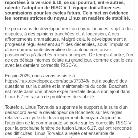
reportées à la version 6.18, ce qui pourrait, entre autres,
ralentir l'adoption de RISC-V. L'équipe doit affiner ses
soumissions pour les cycles futurs. Cela met en évidence
les normes strictes du noyau Linux en matière de stabilité.
Le processus de développement du noyau Linux est sujet à des
disputes, à des opinions tranchées et, à l'occasion, à des
affrontements dramatiques. Malgré cela, le développement a
progressé régulièrement au fil des décennies, sous l'impulsion
d'une communauté diversifiée de contributeurs aussi
passionnés qu'attachés à leurs principes. De temps à autre, l'un
de ces débats internes éclate au grand jour, comme c'est le cas
avec les derniers correctifs RISC-V.
En juin 2025, nous avons assisté à
https://linux.developpez.com/actu/373349/, qui a soulevé des
questions sur la qualité et la maintenabilité du code. Bcachefs
est resté dans une phase expérimentale depuis son ajout dans
Linux 6.7 en raison de problèmes de stabilité.
Toutefois, Linus Torvalds a supprimé le support à la suite d'un
désaccord avec le développeur de Bcachefs sur les règles
relatives au cycle de développement du noyau. Aujourd'hui,
l'attention de la communauté se porte sur les correctifs RISC-V
pour la prochaine fenêtre de fusion Linux 6.17, qui ont rencontré
des difficultés. Linus Torvalds a rejeté cet ensemble de