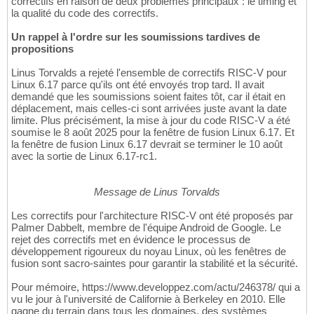
correctifs en raison de deux problèmes principaux : le timing et
la qualité du code des correctifs.
Un rappel à l'ordre sur les soumissions tardives de
propositions
Linus Torvalds a rejeté l'ensemble de correctifs RISC-V pour
Linux 6.17 parce qu'ils ont été envoyés trop tard. Il avait
demandé que les soumissions soient faites tôt, car il était en
déplacement, mais celles-ci sont arrivées juste avant la date
limite. Plus précisément, la mise à jour du code RISC-V a été
soumise le 8 août 2025 pour la fenêtre de fusion Linux 6.17. Et
la fenêtre de fusion Linux 6.17 devrait se terminer le 10 août
avec la sortie de Linux 6.17-rc1.
Message de Linus Torvalds
Les correctifs pour l'architecture RISC-V ont été proposés par
Palmer Dabbelt, membre de l'équipe Android de Google. Le
rejet des correctifs met en évidence le processus de
développement rigoureux du noyau Linux, où les fenêtres de
fusion sont sacro-saintes pour garantir la stabilité et la sécurité.
Pour mémoire, https://www.developpez.com/actu/246378/ qui a
vu le jour à l'université de Californie à Berkeley en 2010. Elle
gagne du terrain dans tous les domaines, des systèmes