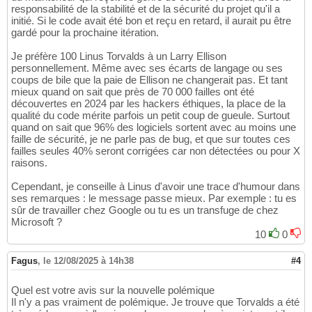
responsabilité de la stabilité et de la sécurité du projet qu'il a
initié. Si le code avait été bon et reçu en retard, il aurait pu être
gardé pour la prochaine itération.
Je préfère 100 Linus Torvalds à un Larry Ellison
personnellement. Même avec ses écarts de langage ou ses
coups de bile que la paie de Ellison ne changerait pas. Et tant
mieux quand on sait que près de 70 000 failles ont été
découvertes en 2024 par les hackers éthiques, la place de la
qualité du code mérite parfois un petit coup de gueule. Surtout
quand on sait que 96% des logiciels sortent avec au moins une
faille de sécurité, je ne parle pas de bug, et que sur toutes ces
failles seules 40% seront corrigées car non détectées ou pour X
raisons.
Cependant, je conseille à Linus d'avoir une trace d'humour dans
ses remarques : le message passe mieux. Par exemple : tu es
sûr de travailler chez Google ou tu es un transfuge de chez
Microsoft ?
10
0
Fagus
,
le 12/08/2025 à 14h38
#4
Quel est votre avis sur la nouvelle polémique
Il n'y a pas vraiment de polémique. Je trouve que Torvalds a été