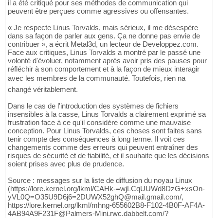
il a été critiqué pour ses méthodes de communication qui
peuvent être perçues comme agressives ou offensantes.
« Je respecte Linus Torvalds, mais sérieux, il me désespère
dans sa façon de parler aux gens. Ça ne donne pas envie de
contribuer », a écrit Metal3d, un lecteur de Developpez.com.
Face aux critiques, Linus Torvalds a montré par le passé une
volonté d'évoluer, notamment après avoir pris des pauses pour
réfléchir à son comportement et à la façon de mieux interagir
avec les membres de la communauté. Toutefois, rien na
changé véritablement.
Dans le cas de l'introduction des systèmes de fichiers
insensibles à la casse, Linus Torvalds a clairement exprimé sa
frustration face à ce qu'il considère comme une mauvaise
conception. Pour Linus Torvalds, ces choses sont faites sans
tenir compte des conséquences à long terme. Il voit ces
changements comme des erreurs qui peuvent entraîner des
risques de sécurité et de fiabilité, et il souhaite que les décisions
soient prises avec plus de prudence.
Source : messages sur la liste de diffusion du noyau Linux
(https://lore.kernel.org/lkml/CAHk-=wjLCqUUWd8DzG+xsOn-
yVL0Q=O35U9D6j6=2DUWX52ghQ@mail.gmail.com/,
https://lore.kernel.org/lkml/mhng-655602B8-F102-4B0F-AF4A-
4AB94A9F231F@Palmers-Mini.rwc.dabbelt.com/?