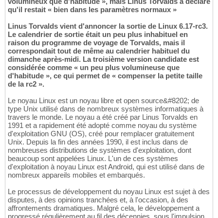
volumineux que d'habitude », mais Linus Torvalds a déclaré
qu'il restait « bien dans les paramètres normaux »
Linus Torvalds vient d'annoncer la sortie de Linux 6.17-rc3.
Le calendrier de sortie était un peu plus inhabituel en
raison du programme de voyage de Torvalds, mais il
correspondait tout de même au calendrier habituel du
dimanche après-midi. La troisième version candidate est
considérée comme « un peu plus volumineuse que
d'habitude », ce qui permet de « compenser la petite taille
de la rc2 ».
Le noyau Linux est un noyau libre et open source&#8202; de
type Unix utilisé dans de nombreux systèmes informatiques à
travers le monde. Le noyau a été créé par Linus Torvalds en
1991 et a rapidement été adopté comme noyau du système
d'exploitation GNU (OS), créé pour remplacer gratuitement
Unix. Depuis la fin des années 1990, il est inclus dans de
nombreuses distributions de systèmes d'exploitation, dont
beaucoup sont appelées Linux. L'un de ces systèmes
d'exploitation à noyau Linux est Android, qui est utilisé dans de
nombreux appareils mobiles et embarqués.
Le processus de développement du noyau Linux est sujet à des
disputes, à des opinions tranchées et, à l'occasion, à des
affrontements dramatiques. Malgré cela, le développement a
progressé régulièrement au fil des décennies, sous l'impulsion