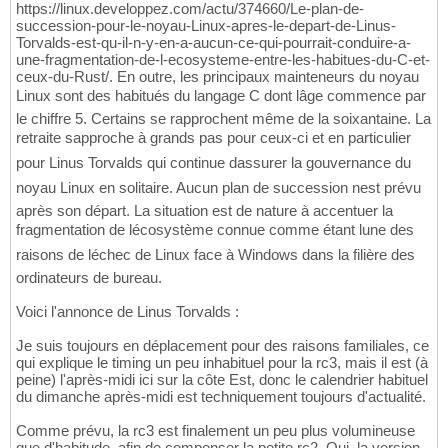
https://linux.developpez.com/actu/374660/Le-plan-de-
succession-pour-le-noyau-Linux-apres-le-depart-de-Linus-
Torvalds-est-qu-il-n-y-en-a-aucun-ce-qui-pourrait-conduire-a-
une-fragmentation-de-l-ecosysteme-entre-les-habitues-du-C-et-
ceux-du-Rust/. En outre, les principaux mainteneurs du noyau
Linux sont des habitués du langage C dont lâge commence par
le chiffre 5. Certains se rapprochent même de la soixantaine. La
retraite sapproche à grands pas pour ceux-ci et en particulier
pour Linus Torvalds qui continue dassurer la gouvernance du
noyau Linux en solitaire. Aucun plan de succession nest prévu
après son départ. La situation est de nature à accentuer la
fragmentation de lécosystème connue comme étant lune des
raisons de léchec de Linux face à Windows dans la filière des
ordinateurs de bureau.
Voici l'annonce de Linus Torvalds :
Je suis toujours en déplacement pour des raisons familiales, ce
qui explique le timing un peu inhabituel pour la rc3, mais il est (à
peine) l'après-midi ici sur la côte Est, donc le calendrier habituel
du dimanche après-midi est techniquement toujours d'actualité.
Comme prévu, la rc3 est finalement un peu plus volumineuse
que d'habitude, afin de compenser la petite rc2. Oui, la version