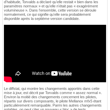
d'habitude, Torvalds a déclaré qu'elle restait « bien dans les
paramètres normaux » et qu'elle n'était pas « exagérément
volumineuse ». Dans l'ensemble, cette version se déroule
normalement, ce qui signifie qu'elle sera probablement
disponible après la septième version candidate.
Le diffstat, qui montre les changements apportés dans cette
mise à jour, est décrit par Torvalds comme « assez normal ».
Environ la moitié des changements concernent les pilotes,
répartis sur divers composants, le pilote Mellanox mfx5 étant
particulièrement remarquable. Parmi les autres changements
notables, on peut citer un nouveau « bloc » de tests