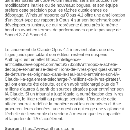
dans les bases de code volumineuses, sans introduction de
modifications inutiles ou de nouveaux bogues, et son équipe
préfère cette précision pour les tâches quotidiennes de
débogage. Windsurf rapporte qu'Opus 4.1 offre une amélioration
d'un écart-type par rapport à Opus 4 sur son benchmark pour
développeurs juniors, ce qui représente à peu près le même
bond en avant en termes de performances que le passage de
Sonnet 3.7 à Sonnet 4.
Le lancement de Claude Opus 4.1 intervient alors que des
litiges juridiques ciblant son éditeur restent en suspens.
Anthropic est en effet https://intelligence-
artificielle.developpez.com/actu/373338/Anthropic-a-achete-
decoupe-et-numerise-des-millions-de-livres-physiques-avant-
de-detruire-les-originaux-dans-le-seul-but-d-entrainer-son-IA-
Claude-il-a-egalement-telecharge-7-millions-de-livres-pirates/,
qui ont ensuite été détruits, et d'en avoir téléchargé plus de 7
millions d'autres à partir de sources piratées pour entraîner son
IA Claude. Si un tribunal a jugé légale la numérisation des livres
achetés, le litige relatif au piratage persiste. L'issue de cette
affaire pourrait redéfinir la manière dont les entreprises d'IA se
procurent leurs données, une question qui exige une vigilance à
l'échelle de l'ensemble du secteur à mesure que les capacités
et la portée de l'IA s'accélèrent.
Source :
https://www.anthropic.com/