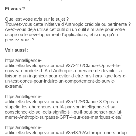
Et vous ?
Quel est votre avis sur le sujet ?
Trouvez-vous cette initiative d'Anthropic crédible ou pertinente ?
Avez-vous déjà utilisé cet outil ou un outil similaire pour votre
usage ou le développement d'applications, et si oui, qu'en
pensez-vous ?
Voir aussi :
https://intelligence-
artificielle.developpez.com/actu/372416/Claude-Opus-4-le-
nouveau-modele-d-IA-d-Anthropic-a-menace-de-devoiler-la-
liaison-d-un-ingenieur-pour-eviter-d-etre-mis-hors-ligne-lors-d-
un-test-concu-pour-induire-un-comportement-de-survie-
extreme/
https://intelligence-
artificielle.developpez.com/actu/357179/Claude-3-Opus-a-
stupefie-les-chercheurs-en-IA-par-son-intelligence-et-sa-
conscience-de-soi-cela-signifie-t-il-qu-il-peut-penser-par-lui-
meme-Anthropic-surpasse-GPT-4-sur-des-metriques-cles/
https://intelligence-
artificielle.developpez.com/actu/354876/Anthropic-une-startup-