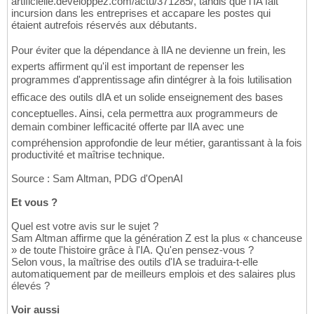
artificielle.developpez.com/actu/371285/, tandis que l'IA fait
incursion dans les entreprises et accapare les postes qui
étaient autrefois réservés aux débutants.
Pour éviter que la dépendance à lIA ne devienne un frein, les
experts affirment qu'il est important de repenser les
programmes d'apprentissage afin dintégrer à la fois lutilisation
efficace des outils dIA et un solide enseignement des bases
conceptuelles. Ainsi, cela permettra aux programmeurs de
demain combiner lefficacité offerte par lIA avec une
compréhension approfondie de leur métier, garantissant à la fois
productivité et maîtrise technique.
Source : Sam Altman, PDG d'OpenAI
Et vous ?
Quel est votre avis sur le sujet ?
Sam Altman affirme que la génération Z est la plus « chanceuse
» de toute l'histoire grâce à l'IA. Qu'en pensez-vous ?
Selon vous, la maîtrise des outils d'IA se traduira-t-elle
automatiquement par de meilleurs emplois et des salaires plus
élevés ?
Voir aussi