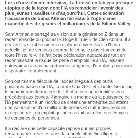
Lors d'une récente interview, il a brossé un tableau presque
utopique de la façon dont l'IA va remodeler l'avenir des
plus jeunes travailleurs d'aujourd'hui. Cette déclaration
fracassante de Sama Altman fait écho à l'optimisme
exacerbé des dirigeants et milliardaires de la Silicon Valley.
Sam Altman a partagé sa vision sur la génération Z dans un
récent épisode du podcast « Huge If True » de Cleo Abram. Il a
déclaré : « si j'obtenais mon diplôme universitaire à l'heure
actuelle, je me sentirais comme le jeune le plus chanceux de
toute l'histoire ». Il a fait cette déclaration audacieuse tout en
reconnaissant le risque de perte d'emplois lié à l'IA, laissant
entrevoir un avenir où certaines catégories d'emplois pourraient
disparaître complètement.
Son optimisme découle de l'accès inégalé à des outils
puissants basés sur l'IA, comme ChatGPT et Claude. Selon lui,
le pouvoir transformateur de l'IA offre des opportunités sans
précédent aux jeunes. Il imagine un monde où la puissance de
l'IA permettrait à un individu de créer une entreprise qui atteint
une valorisation d'un milliard de dollars et d'offrir des produits
exceptionnels, un exploit qui nécessitait autrefois des équipes
de centaines de personnes.
Il a déclaré que cette capacité repose sur les progrès
remarquables réalisés dans le modèle https://intelligence-