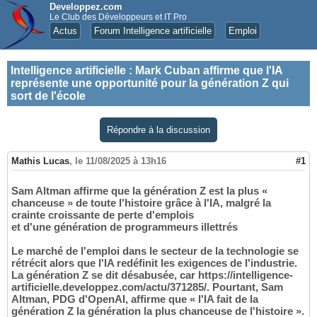
Developpez.com
Le Club des Développeurs et IT Pro
Actus
Forum Intelligence artificielle
Emploi
Intelligence artificielle
:
Mark Cuban affirme que l'IA
représente une opportunité pour la génération Z qui
sort de l'école
Répondre à la discussion
Mathis Lucas
,
le 11/08/2025 à 13h16
#1
Sam Altman affirme que la génération Z est la plus «
chanceuse » de toute l'histoire grâce à l'IA, malgré la
crainte croissante de perte d'emplois
et d'une génération de programmeurs illettrés
Le marché de l'emploi dans le secteur de la technologie se
rétrécit alors que l'IA redéfinit les exigences de l'industrie.
La génération Z se dit désabusée, car https://intelligence-
artificielle.developpez.com/actu/371285/. Pourtant, Sam
Altman, PDG d'OpenAI, affirme que « l'IA fait de la
génération Z la génération la plus chanceuse de l'histoire ».