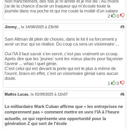
Non franchement, dès fois je m'arrête et je me dis ; Au moins
j'ai de la chance d'avoir un traqueur qui m'écoute toute la
journée dans ma poche et qui me coute la moitié d'un salaire
2
0
Jimmy_
,
le 14/08/2025 à 23h50
#5
Sam Altman dit plein de choses, dans le lot il va forcement y
avoir un truc qui se réalise. Du coup ca sera un visionnaire ...
Oui l'IA il faut savoir s'en servir, c'est pas vraiment un scoop.
Après dire que les 'jeunes' sont les mieux placés pour façonner
l'avenir ... whao ! quel génie.
C'est celui qui est devant la porte qui est le plus à même de
l'ouvrir, bravo en effet, c'est un visionnaire génial sans aucun
doute.
1
0
Mathis Lucas
,
le 01/09/2025 à 11h07
#6
Le milliardaire Mark Cuban affirme que « les entreprises ne
comprennent pas » comment mettre en uvre l'IA à l'heure
actuelle, ce qui représente une opportunité pour la
génération Z qui sort de l'école