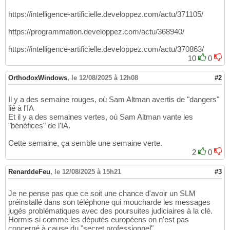
https://intelligence-artificielle.developpez.com/actu/371105/
https://programmation.developpez.com/actu/368940/
https://intelligence-artificielle.developpez.com/actu/370863/
10
0
OrthodoxWindows
,
le 12/08/2025 à 12h08
#2
Il y a des semaine rouges, où Sam Altman avertis de "dangers"
lié à l'IA
Et il y a des semaines vertes, où Sam Altman vante les
"bénéfices" de l'IA.
Cette semaine, ça semble une semaine verte.
2
0
RenarddeFeu
,
le 12/08/2025 à 15h21
#3
Je ne pense pas que ce soit une chance d'avoir un SLM
préinstallé dans son téléphone qui moucharde les messages
jugés problématiques avec des poursuites judiciaires à la clé.
Hormis si comme les députés européens on n'est pas
concerné à cause du "secret professionnel".