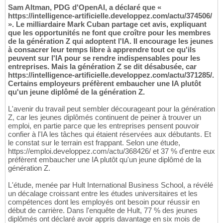
Sam Altman, PDG d'OpenAI, a déclaré que «
https://intelligence-artificielle.developpez.com/actu/374506/
». Le milliardaire Mark Cuban partage cet avis, expliquant
que les opportunités ne font que croître pour les membres
de la génération Z qui adoptent l'IA. Il encourage les jeunes
à consacrer leur temps libre à apprendre tout ce qu'ils
peuvent sur l'IA pour se rendre indispensables pour les
entreprises. Mais la génération Z se dit désabusée, car
https://intelligence-artificielle.developpez.com/actu/371285/.
Certains employeurs préfèrent embaucher une IA plutôt
qu'un jeune diplômé de la génération Z.
L'avenir du travail peut sembler décourageant pour la génération
Z, car les jeunes diplômés continuent de peiner à trouver un
emploi, en partie parce que les entreprises pensent pouvoir
confier à l'IA les tâches qui étaient réservées aux débutants. Et
le constat sur le terrain est frappant. Selon une étude,
https://emploi.developpez.com/actu/368426/ et 37 % d'entre eux
préfèrent embaucher une IA plutôt qu'un jeune diplômé de la
génération Z.
L'étude, menée par Hult International Business School, a révélé
un décalage croissant entre les études universitaires et les
compétences dont les employés ont besoin pour réussir en
début de carrière. Dans l'enquête de Hult, 77 % des jeunes
diplômés ont déclaré avoir appris davantage en six mois de