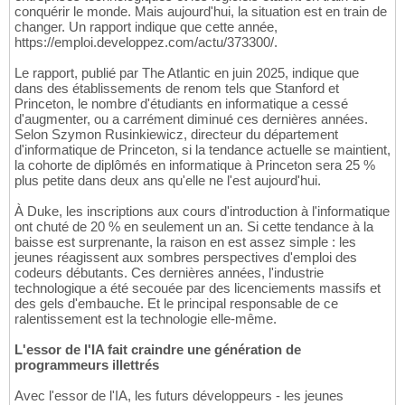
conquérir le monde. Mais aujourd'hui, la situation est en train de
changer. Un rapport indique que cette année,
https://emploi.developpez.com/actu/373300/.
Le rapport, publié par The Atlantic en juin 2025, indique que
dans des établissements de renom tels que Stanford et
Princeton, le nombre d'étudiants en informatique a cessé
d'augmenter, ou a carrément diminué ces dernières années.
Selon Szymon Rusinkiewicz, directeur du département
d'informatique de Princeton, si la tendance actuelle se maintient,
la cohorte de diplômés en informatique à Princeton sera 25 %
plus petite dans deux ans qu'elle ne l'est aujourd'hui.
À Duke, les inscriptions aux cours d'introduction à l'informatique
ont chuté de 20 % en seulement un an. Si cette tendance à la
baisse est surprenante, la raison en est assez simple : les
jeunes réagissent aux sombres perspectives d'emploi des
codeurs débutants. Ces dernières années, l'industrie
technologique a été secouée par des licenciements massifs et
des gels d'embauche. Et le principal responsable de ce
ralentissement est la technologie elle-même.
L'essor de l'IA fait craindre une génération de
programmeurs illettrés
Avec l'essor de l'IA, les futurs développeurs - les jeunes