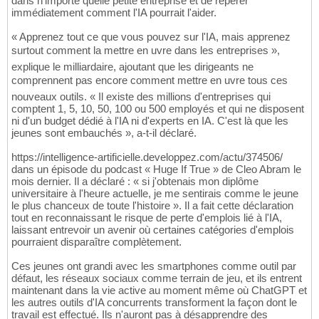
dans n'importe quelle petite entreprise et de repérer
immédiatement comment l'IA pourrait l'aider.
« Apprenez tout ce que vous pouvez sur l'IA, mais apprenez
surtout comment la mettre en uvre dans les entreprises »,
explique le milliardaire, ajoutant que les dirigeants ne
comprennent pas encore comment mettre en uvre tous ces
nouveaux outils. « Il existe des millions d'entreprises qui
comptent 1, 5, 10, 50, 100 ou 500 employés et qui ne disposent
ni d'un budget dédié à l'IA ni d'experts en IA. C'est là que les
jeunes sont embauchés », a-t-il déclaré.
https://intelligence-artificielle.developpez.com/actu/374506/
dans un épisode du podcast « Huge If True » de Cleo Abram le
mois dernier. Il a déclaré : « si j'obtenais mon diplôme
universitaire à l'heure actuelle, je me sentirais comme le jeune
le plus chanceux de toute l'histoire ». Il a fait cette déclaration
tout en reconnaissant le risque de perte d'emplois lié à l'IA,
laissant entrevoir un avenir où certaines catégories d'emplois
pourraient disparaître complètement.
Ces jeunes ont grandi avec les smartphones comme outil par
défaut, les réseaux sociaux comme terrain de jeu, et ils entrent
maintenant dans la vie active au moment même où ChatGPT et
les autres outils d'IA concurrents transforment la façon dont le
travail est effectué. Ils n'auront pas à désapprendre des