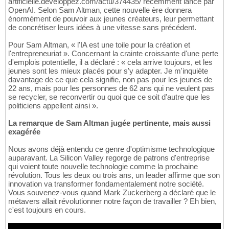
artificielle.developpez.com/actu/374435/ récemment lancé par
OpenAI. Selon Sam Altman, cette nouvelle ère donnera
énormément de pouvoir aux jeunes créateurs, leur permettant
de concrétiser leurs idées à une vitesse sans précédent.
Pour Sam Altman, « l'IA est une toile pour la création et
l'entrepreneuriat ». Concernant la crainte croissante d'une perte
d'emplois potentielle, il a déclaré : « cela arrive toujours, et les
jeunes sont les mieux placés pour s'y adapter. Je m'inquiète
davantage de ce que cela signifie, non pas pour les jeunes de
22 ans, mais pour les personnes de 62 ans qui ne veulent pas
se recycler, se reconvertir ou quoi que ce soit d'autre que les
politiciens appellent ainsi ».
La remarque de Sam Altman jugée pertinente, mais aussi
exagérée
Nous avons déjà entendu ce genre d'optimisme technologique
auparavant. La Silicon Valley regorge de patrons d'entreprise
qui voient toute nouvelle technologie comme la prochaine
révolution. Tous les deux ou trois ans, un leader affirme que son
innovation va transformer fondamentalement notre société.
Vous souvenez-vous quand Mark Zuckerberg a déclaré que le
métavers allait révolutionner notre façon de travailler ? Eh bien,
c'est toujours en cours.