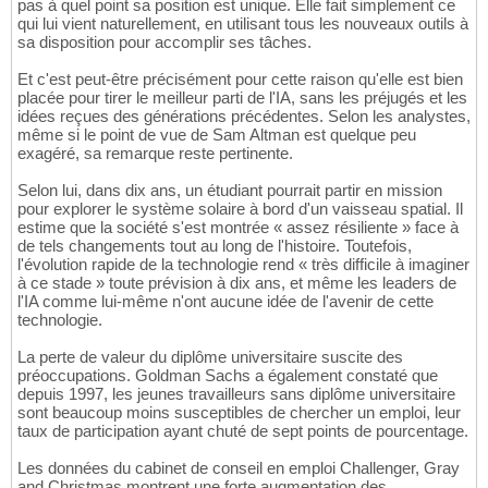
pas à quel point sa position est unique. Elle fait simplement ce
qui lui vient naturellement, en utilisant tous les nouveaux outils à
sa disposition pour accomplir ses tâches.
Et c'est peut-être précisément pour cette raison qu'elle est bien
placée pour tirer le meilleur parti de l'IA, sans les préjugés et les
idées reçues des générations précédentes. Selon les analystes,
même si le point de vue de Sam Altman est quelque peu
exagéré, sa remarque reste pertinente.
Selon lui, dans dix ans, un étudiant pourrait partir en mission
pour explorer le système solaire à bord d'un vaisseau spatial. Il
estime que la société s'est montrée « assez résiliente » face à
de tels changements tout au long de l'histoire. Toutefois,
l'évolution rapide de la technologie rend « très difficile à imaginer
à ce stade » toute prévision à dix ans, et même les leaders de
l'IA comme lui-même n'ont aucune idée de l'avenir de cette
technologie.
La perte de valeur du diplôme universitaire suscite des
préoccupations. Goldman Sachs a également constaté que
depuis 1997, les jeunes travailleurs sans diplôme universitaire
sont beaucoup moins susceptibles de chercher un emploi, leur
taux de participation ayant chuté de sept points de pourcentage.
Les données du cabinet de conseil en emploi Challenger, Gray
and Christmas montrent une forte augmentation des