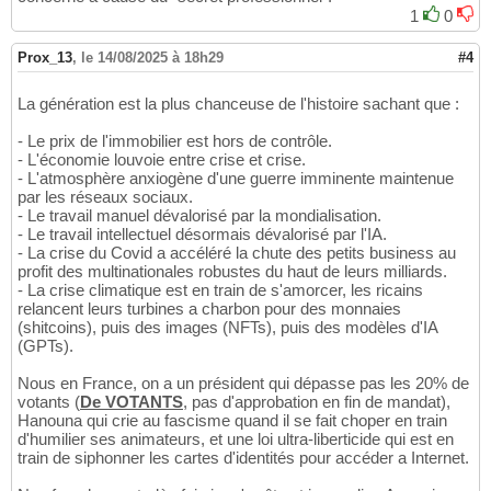
1
0
Prox_13
,
le 14/08/2025 à 18h29
#4
La génération est la plus chanceuse de l'histoire sachant que :
- Le prix de l'immobilier est hors de contrôle.
- L'économie louvoie entre crise et crise.
- L'atmosphère anxiogène d'une guerre imminente maintenue
par les réseaux sociaux.
- Le travail manuel dévalorisé par la mondialisation.
- Le travail intellectuel désormais dévalorisé par l'IA.
- La crise du Covid a accéléré la chute des petits business au
profit des multinationales robustes du haut de leurs milliards.
- La crise climatique est en train de s'amorcer, les ricains
relancent leurs turbines a charbon pour des monnaies
(shitcoins), puis des images (NFTs), puis des modèles d'IA
(GPTs).
Nous en France, on a un président qui dépasse pas les 20% de
votants (
De VOTANTS
, pas d'approbation en fin de mandat),
Hanouna qui crie au fascisme quand il se fait choper en train
d'humilier ses animateurs, et une loi ultra-liberticide qui est en
train de siphonner les cartes d'identités pour accéder a Internet.