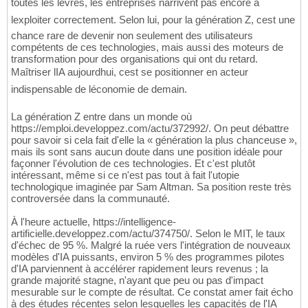
toutes les lèvres, les entreprises narrivent pas encore à
lexploiter correctement. Selon lui, pour la génération Z, cest une
chance rare de devenir non seulement des utilisateurs
compétents de ces technologies, mais aussi des moteurs de
transformation pour des organisations qui ont du retard.
Maîtriser lIA aujourdhui, cest se positionner en acteur
indispensable de léconomie de demain.
La génération Z entre dans un monde où
https://emploi.developpez.com/actu/372992/. On peut débattre
pour savoir si cela fait d'elle la « génération la plus chanceuse »,
mais ils sont sans aucun doute dans une position idéale pour
façonner l'évolution de ces technologies. Et c'est plutôt
intéressant, même si ce n'est pas tout à fait l'utopie
technologique imaginée par Sam Altman. Sa position reste très
controversée dans la communauté.
À l'heure actuelle, https://intelligence-
artificielle.developpez.com/actu/374750/. Selon le MIT, le taux
d'échec de 95 %. Malgré la ruée vers l'intégration de nouveaux
modèles d'IA puissants, environ 5 % des programmes pilotes
d'IA parviennent à accélérer rapidement leurs revenus ; la
grande majorité stagne, n'ayant que peu ou pas d'impact
mesurable sur le compte de résultat. Ce constat amer fait écho
à des études récentes selon lesquelles les capacités de l'IA