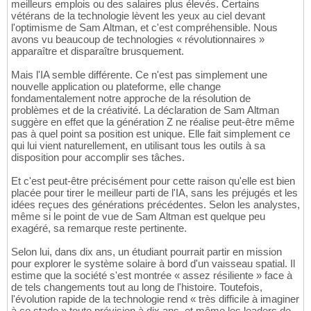
meilleurs emplois ou des salaires plus élevés. Certains
vétérans de la technologie lèvent les yeux au ciel devant
l'optimisme de Sam Altman, et c'est compréhensible. Nous
avons vu beaucoup de technologies « révolutionnaires »
apparaître et disparaître brusquement.
Mais l'IA semble différente. Ce n'est pas simplement une
nouvelle application ou plateforme, elle change
fondamentalement notre approche de la résolution de
problèmes et de la créativité. La déclaration de Sam Altman
suggère en effet que la génération Z ne réalise peut-être même
pas à quel point sa position est unique. Elle fait simplement ce
qui lui vient naturellement, en utilisant tous les outils à sa
disposition pour accomplir ses tâches.
Et c'est peut-être précisément pour cette raison qu'elle est bien
placée pour tirer le meilleur parti de l'IA, sans les préjugés et les
idées reçues des générations précédentes. Selon les analystes,
même si le point de vue de Sam Altman est quelque peu
exagéré, sa remarque reste pertinente.
Selon lui, dans dix ans, un étudiant pourrait partir en mission
pour explorer le système solaire à bord d'un vaisseau spatial. Il
estime que la société s'est montrée « assez résiliente » face à
de tels changements tout au long de l'histoire. Toutefois,
l'évolution rapide de la technologie rend « très difficile à imaginer
à ce stade » toute prévision à dix ans, et même les leaders de