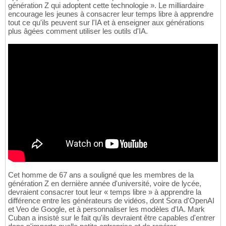
génération Z qui adoptent cette technologie ». Le milliardaire
encourage les jeunes à consacrer leur temps libre à apprendre
tout ce qu'ils peuvent sur l'IA et à enseigner aux générations
plus âgées comment utiliser les outils d'IA.
Cet homme de 67 ans a souligné que les membres de la
génération Z en dernière année d'université, voire de lycée,
devraient consacrer tout leur « temps libre » à apprendre la
différence entre les générateurs de vidéos, dont Sora d'OpenAI
et Veo de Google, et à personnaliser les modèles d'IA. Mark
Cuban a insisté sur le fait qu'ils devraient être capables d'entrer