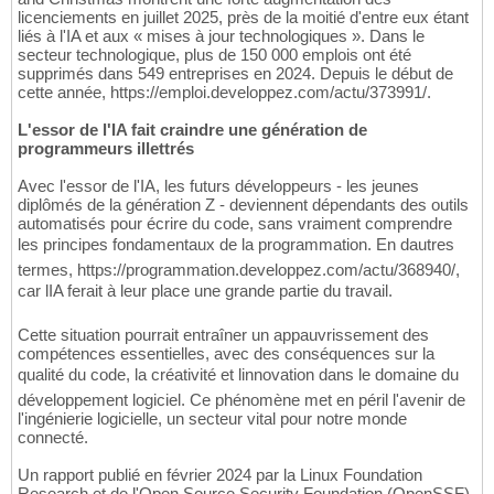
licenciements en juillet 2025, près de la moitié d'entre eux étant
liés à l'IA et aux « mises à jour technologiques ». Dans le
secteur technologique, plus de 150 000 emplois ont été
supprimés dans 549 entreprises en 2024. Depuis le début de
cette année, https://emploi.developpez.com/actu/373991/.
L'essor de l'IA fait craindre une génération de
programmeurs illettrés
Avec l'essor de l'IA, les futurs développeurs - les jeunes
diplômés de la génération Z - deviennent dépendants des outils
automatisés pour écrire du code, sans vraiment comprendre
les principes fondamentaux de la programmation. En dautres
termes, https://programmation.developpez.com/actu/368940/,
car lIA ferait à leur place une grande partie du travail.
Cette situation pourrait entraîner un appauvrissement des
compétences essentielles, avec des conséquences sur la
qualité du code, la créativité et linnovation dans le domaine du
développement logiciel. Ce phénomène met en péril l'avenir de
l'ingénierie logicielle, un secteur vital pour notre monde
connecté.
Un rapport publié en février 2024 par la Linux Foundation
Research et de l'Open Source Security Foundation (OpenSSF)