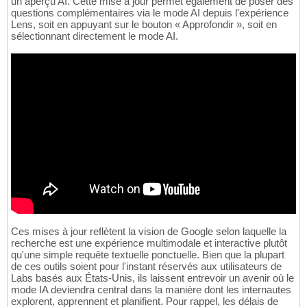
un aperçu AI. Cette mise à jour permet également de poser des
questions complémentaires via le mode AI depuis l'expérience
Lens, soit en appuyant sur le bouton « Approfondir », soit en
sélectionnant directement le mode AI.
Ces mises à jour reflètent la vision de Google selon laquelle la
recherche est une expérience multimodale et interactive plutôt
qu'une simple requête textuelle ponctuelle. Bien que la plupart
de ces outils soient pour l'instant réservés aux utilisateurs de
Labs basés aux États-Unis, ils laissent entrevoir un avenir où le
mode IA deviendra central dans la manière dont les internautes
explorent, apprennent et planifient. Pour rappel, les délais de