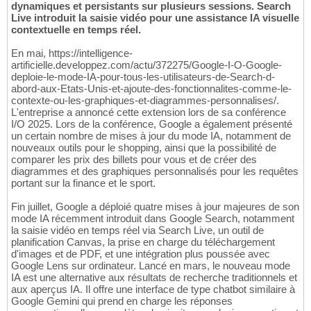
dynamiques et persistants sur plusieurs sessions. Search
Live introduit la saisie vidéo pour une assistance IA visuelle
contextuelle en temps réel.
En mai, https://intelligence-
artificielle.developpez.com/actu/372275/Google-I-O-Google-
deploie-le-mode-IA-pour-tous-les-utilisateurs-de-Search-d-
abord-aux-Etats-Unis-et-ajoute-des-fonctionnalites-comme-le-
contexte-ou-les-graphiques-et-diagrammes-personnalises/.
L'entreprise a annoncé cette extension lors de sa conférence
I/O 2025. Lors de la conférence, Google a également présenté
un certain nombre de mises à jour du mode IA, notamment de
nouveaux outils pour le shopping, ainsi que la possibilité de
comparer les prix des billets pour vous et de créer des
diagrammes et des graphiques personnalisés pour les requêtes
portant sur la finance et le sport.
Fin juillet, Google a déploié quatre mises à jour majeures de son
mode IA récemment introduit dans Google Search, notamment
la saisie vidéo en temps réel via Search Live, un outil de
planification Canvas, la prise en charge du téléchargement
d'images et de PDF, et une intégration plus poussée avec
Google Lens sur ordinateur. Lancé en mars, le nouveau mode
IA est une alternative aux résultats de recherche traditionnels et
aux aperçus IA. Il offre une interface de type chatbot similaire à
Google Gemini qui prend en charge les réponses