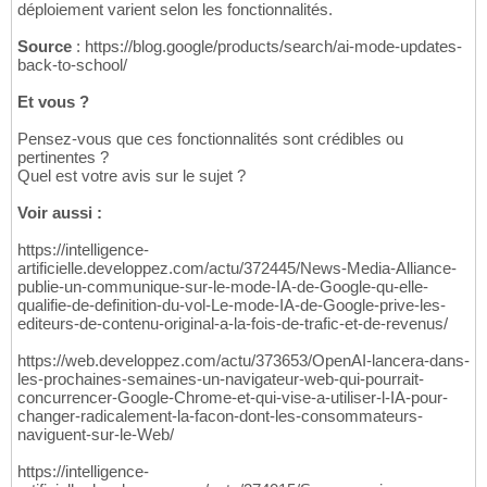
déploiement varient selon les fonctionnalités.
Source
: https://blog.google/products/search/ai-mode-updates-
back-to-school/
Et vous ?
Pensez-vous que ces fonctionnalités sont crédibles ou
pertinentes ?
Quel est votre avis sur le sujet ?
Voir aussi :
https://intelligence-
artificielle.developpez.com/actu/372445/News-Media-Alliance-
publie-un-communique-sur-le-mode-IA-de-Google-qu-elle-
qualifie-de-definition-du-vol-Le-mode-IA-de-Google-prive-les-
editeurs-de-contenu-original-a-la-fois-de-trafic-et-de-revenus/
https://web.developpez.com/actu/373653/OpenAI-lancera-dans-
les-prochaines-semaines-un-navigateur-web-qui-pourrait-
concurrencer-Google-Chrome-et-qui-vise-a-utiliser-l-IA-pour-
changer-radicalement-la-facon-dont-les-consommateurs-
naviguent-sur-le-Web/
https://intelligence-