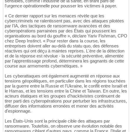
sensibles, comme l'industrie de la santé, en tirant parti de
l'urgence opérationnelle pour pousser les victimes à payer.
« Ce dernier rapport sur les menaces révèle que les
cybercriminels ne ralentissent pas, avec des attaques pilotées
par l'IA, des tactiques de ransomware avancées et des
cyberopérations parrainées par des États qui poussent les
organisations au bord du gouffre », déclare Yariv Fishman, CPO
chez Deep Instinct. « Pour rester dans la course, les
entreprises doivent aller au-delà du statu quo, des défenses
réactives qui ont déçu à maintes reprises. L'ère de la détection
et de la réponse est révolue - la sécurité préventive, alimentée
par l'apprentissage profond, déterminera les gagnants de cette
course aux armements cybernétiques. »
Les cyberattaques ont également augmenté en réponse aux
tensions géopolitiques, en particulier dans les régions touchées
par la guerre entre la Russie et l'Ukraine, le conflit entre Israël et
le Hamas, et les tensions entre la Chine et Taïwan. En outre, les
acteurs étatiques et les groupes d'hacktivistes continuent de
tirer parti des cyberopérations pour perturber les infrastructures,
diffuser des informations erronées et mener des activités
d'espionnage.
Les États-Unis sont la principale cible des attaques par
ransomware. Toutefois, on observe une évolution notable des
ransomwares ciblant d'autres pays, comme la France, l'Italie et