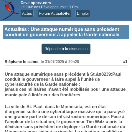
Developpez.com
Le Club des Développeurs et IT Pro
Actus
Forum Actualit�s
Emploi
Actualités
:
Une attaque numérique sans précédent
conduit un gouverneur à appeler la Garde nationale
Répondre à la discussion
Stéphane le calme
,
le 31/07/2025 à 20h28
#1
Une attaque numérique sans précédent à St.&#8239;Paul
conduit le gouverneur à faire appel à l'unité de
cybersécurité de la Garde nationale :
jamais ces militaires n'avait été mobilisés pour une attaque
municipale à lintérieur des frontières
La ville de St. Paul, dans le Minnesota, est en état
d'urgence suite à une cyberattaque massive qui a paralysé
une grande partie de son infrastructure numérique. Face à
l'ampleur de la situation, le gouverneur Tim Walz a pris la
décision sans précédent de déployer la Garde nationale du
Minnesota pour aider à la riposte. La situation, qualifiée «