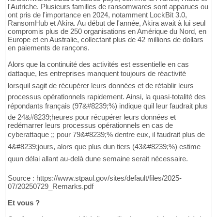
l'Autriche. Plusieurs familles de ransomwares sont apparues ou
ont pris de l'importance en 2024, notamment LockBit 3.0,
RansomHub et Akira. Au début de l'année, Akira avait à lui seul
compromis plus de 250 organisations en Amérique du Nord, en
Europe et en Australie, collectant plus de 42 millions de dollars
en paiements de rançons.
Alors que la continuité des activités est essentielle en cas
dattaque, les entreprises manquent toujours de réactivité
lorsquil sagit de récupérer leurs données et de rétablir leurs
processus opérationnels rapidement. Ainsi, la quasi-totalité des
répondants français (97&#8239;%) indique quil leur faudrait plus
de 24&#8239;heures pour récupérer leurs données et
redémarrer leurs processus opérationnels en cas de
cyberattaque ;; pour 79&#8239;% dentre eux, il faudrait plus de
4&#8239;jours, alors que plus dun tiers (43&#8239;%) estime
quun délai allant au-delà dune semaine serait nécessaire.
Source : https://www.stpaul.gov/sites/default/files/2025-
07/20250729_Remarks.pdf
Et vous ?