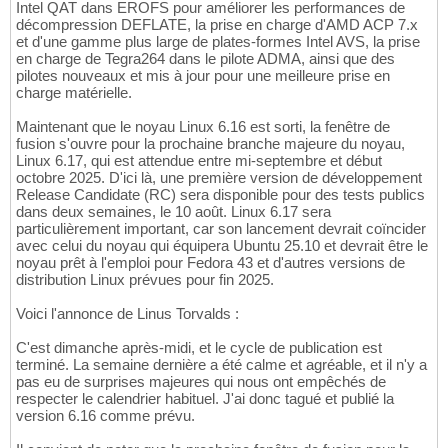
Intel QAT dans EROFS pour améliorer les performances de
décompression DEFLATE, la prise en charge d'AMD ACP 7.x
et d'une gamme plus large de plates-formes Intel AVS, la prise
en charge de Tegra264 dans le pilote ADMA, ainsi que des
pilotes nouveaux et mis à jour pour une meilleure prise en
charge matérielle.
Maintenant que le noyau Linux 6.16 est sorti, la fenêtre de
fusion s'ouvre pour la prochaine branche majeure du noyau,
Linux 6.17, qui est attendue entre mi-septembre et début
octobre 2025. D'ici là, une première version de développement
Release Candidate (RC) sera disponible pour des tests publics
dans deux semaines, le 10 août. Linux 6.17 sera
particulièrement important, car son lancement devrait coïncider
avec celui du noyau qui équipera Ubuntu 25.10 et devrait être le
noyau prêt à l'emploi pour Fedora 43 et d'autres versions de
distribution Linux prévues pour fin 2025.
Voici l'annonce de Linus Torvalds :
C'est dimanche après-midi, et le cycle de publication est
terminé. La semaine dernière a été calme et agréable, et il n'y a
pas eu de surprises majeures qui nous ont empêchés de
respecter le calendrier habituel. J'ai donc tagué et publié la
version 6.16 comme prévu.