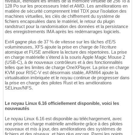
niveaux, étendant les limites de la mémoire virtuelle de 256 To à
128 Po sur les processeurs Intel et AMD. Les améliorations en
matière de sécurité comprennent Intel TDX pour l'isolation des
machines virtuelles, les clés de chiffrement du système de
fichiers encapsulées dans le matériel, le retour du plugin
randstruct pour la randomisation des données et la persistance
des enregistrements IMA après les redémarrages logiciels.
Ext4 gagne plus de 37 % de vitesse sur les tâches d'E/S
volumineuses, XFS ajoute la prise en charge de l'écriture
atomique et FUSE améliore la lecture des répertoires. La prise
en charge matérielle s'étend à la souris Apple Magic Mouse 2
(USB-C), à de nouveaux contrôleurs et à des fonctionnalités
telles que les limites de charge OneXPlayer. La prise en charge
KVM pour RISC-V est désormais stable, ARM64 ajoute la
virtualisation imbriquée et le noyau continue de progresser dans
la prise en charge des pilotes Rust et les améliorations
SELinux/NFS.
Le noyau Linux 6.16 officiellement disponible, voici les
nouveautés
Le noyau Linux 6.16 est disponible au téléchargement, avec
une prise en charge matérielle améliorée grâce à des pilotes
nouveaux et mis à jour, des améliorations des systèmes de
fichiers et des réseaux, et bien plus encore. Parmi les points