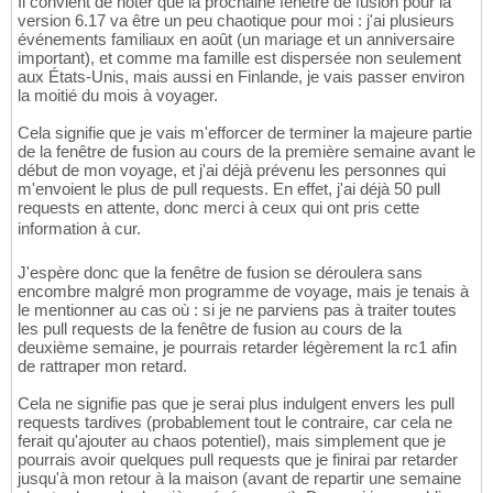
Il convient de noter que la prochaine fenêtre de fusion pour la
version 6.17 va être un peu chaotique pour moi : j'ai plusieurs
événements familiaux en août (un mariage et un anniversaire
important), et comme ma famille est dispersée non seulement
aux États-Unis, mais aussi en Finlande, je vais passer environ
la moitié du mois à voyager.
Cela signifie que je vais m'efforcer de terminer la majeure partie
de la fenêtre de fusion au cours de la première semaine avant le
début de mon voyage, et j'ai déjà prévenu les personnes qui
m'envoient le plus de pull requests. En effet, j'ai déjà 50 pull
requests en attente, donc merci à ceux qui ont pris cette
information à cur.
J'espère donc que la fenêtre de fusion se déroulera sans
encombre malgré mon programme de voyage, mais je tenais à
le mentionner au cas où : si je ne parviens pas à traiter toutes
les pull requests de la fenêtre de fusion au cours de la
deuxième semaine, je pourrais retarder légèrement la rc1 afin
de rattraper mon retard.
Cela ne signifie pas que je serai plus indulgent envers les pull
requests tardives (probablement tout le contraire, car cela ne
ferait qu'ajouter au chaos potentiel), mais simplement que je
pourrais avoir quelques pull requests que je finirai par retarder
jusqu'à mon retour à la maison (avant de repartir une semaine