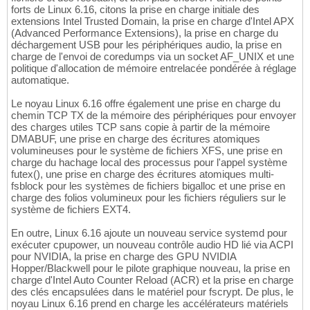
forts de Linux 6.16, citons la prise en charge initiale des
extensions Intel Trusted Domain, la prise en charge d'Intel APX
(Advanced Performance Extensions), la prise en charge du
déchargement USB pour les périphériques audio, la prise en
charge de l'envoi de coredumps via un socket AF_UNIX et une
politique d'allocation de mémoire entrelacée pondérée à réglage
automatique.
Le noyau Linux 6.16 offre également une prise en charge du
chemin TCP TX de la mémoire des périphériques pour envoyer
des charges utiles TCP sans copie à partir de la mémoire
DMABUF, une prise en charge des écritures atomiques
volumineuses pour le système de fichiers XFS, une prise en
charge du hachage local des processus pour l'appel système
futex(), une prise en charge des écritures atomiques multi-
fsblock pour les systèmes de fichiers bigalloc et une prise en
charge des folios volumineux pour les fichiers réguliers sur le
système de fichiers EXT4.
En outre, Linux 6.16 ajoute un nouveau service systemd pour
exécuter cpupower, un nouveau contrôle audio HD lié via ACPI
pour NVIDIA, la prise en charge des GPU NVIDIA
Hopper/Blackwell pour le pilote graphique nouveau, la prise en
charge d'Intel Auto Counter Reload (ACR) et la prise en charge
des clés encapsulées dans le matériel pour fscrypt. De plus, le
noyau Linux 6.16 prend en charge les accélérateurs matériels