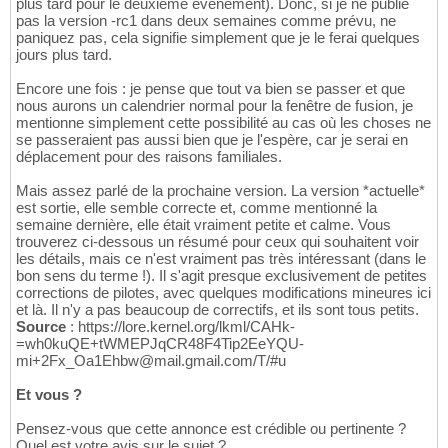
plus tard pour le deuxième événement). Donc, si je ne publie
pas la version -rc1 dans deux semaines comme prévu, ne
paniquez pas, cela signifie simplement que je le ferai quelques
jours plus tard.
Encore une fois : je pense que tout va bien se passer et que
nous aurons un calendrier normal pour la fenêtre de fusion, je
mentionne simplement cette possibilité au cas où les choses ne
se passeraient pas aussi bien que je l'espère, car je serai en
déplacement pour des raisons familiales.
Mais assez parlé de la prochaine version. La version *actuelle*
est sortie, elle semble correcte et, comme mentionné la
semaine dernière, elle était vraiment petite et calme. Vous
trouverez ci-dessous un résumé pour ceux qui souhaitent voir
les détails, mais ce n'est vraiment pas très intéressant (dans le
bon sens du terme !). Il s'agit presque exclusivement de petites
corrections de pilotes, avec quelques modifications mineures ici
et là. Il n'y a pas beaucoup de correctifs, et ils sont tous petits.
Source
: https://lore.kernel.org/lkml/CAHk-
=wh0kuQE+tWMEPJqCR48F4Tip2EeYQU-
mi+2Fx_Oa1Ehbw@mail.gmail.com/T/#u
Et vous ?
Pensez-vous que cette annonce est crédible ou pertinente ?
Quel est votre avis sur le sujet ?