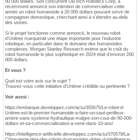
90 000 dollars. Son concurrent UBTech Robotics Corp. a
récemment annoncé son intention de commercialiser cette
année un robot humanoïde à 20 000 dollars pouvant servir de
compagnon domestique, cherchant ainsi à s'étendre au-delà
des usines.
Si le projet fonctionne comme annoncé, le nouveau robot
d'Unitree marquerait une étape importante pour l'industrie
robotique, en particulier dans le domaine des humanoïdes
complexes. Morgan Stanley Research estime que le coût du
robot humanoïde le plus sophistiqué en 2024 était d'environ 200
000 dollars.
Et vous ?
Quel est votre avis sur le sujet ?
Trouvez-vous cette initiative d'Unitree crédible ou pertinente ?
Voir aussi :
https://embarque.developpez.com/actu/355675/Le-robot-d-
Unitree-est-le-premier-humanoide-a-faire-un-saut-perilleux-
arriere-sans-systeme-hydraulique-malgre-son-cout-de-90-000-
dollars-et-sa-commercialisation-a-venir-dans-10-ans/
https://intelligence-artificielle.developpez.com/actu/370578/La-
Chine-teste-deja-des-robots-humanoides-dotes-d-intelligence-