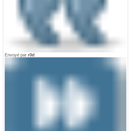
Envoyé par
r0d