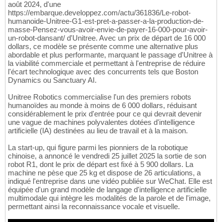
août 2024, d'une
https://embarque.developpez.com/actu/361836/Le-robot-
humanoide-Unitree-G1-est-pret-a-passer-a-la-production-de-
masse-Pensez-vous-avoir-envie-de-payer-16-000-pour-avoir-
un-robot-dansant/ d'Unitree. Avec un prix de départ de 16 000
dollars, ce modèle se présente comme une alternative plus
abordable et plus performante, marquant le passage d'Unitree à
la viabilité commerciale et permettant à l'entreprise de réduire
l'écart technologique avec des concurrents tels que Boston
Dynamics ou Sanctuary AI.
Unitree Robotics commercialise l'un des premiers robots
humanoïdes au monde à moins de 6 000 dollars, réduisant
considérablement le prix d'entrée pour ce qui devrait devenir
une vague de machines polyvalentes dotées d'intelligence
artificielle (IA) destinées au lieu de travail et à la maison.
La start-up, qui figure parmi les pionniers de la robotique
chinoise, a annoncé le vendredi 25 juillet 2025 la sortie de son
robot R1, dont le prix de départ est fixé à 5 900 dollars. La
machine ne pèse que 25 kg et dispose de 26 articulations, a
indiqué l'entreprise dans une vidéo publiée sur WeChat. Elle est
équipée d'un grand modèle de langage d'intelligence artificielle
multimodale qui intègre les modalités de la parole et de l'image,
permettant ainsi la reconnaissance vocale et visuelle.