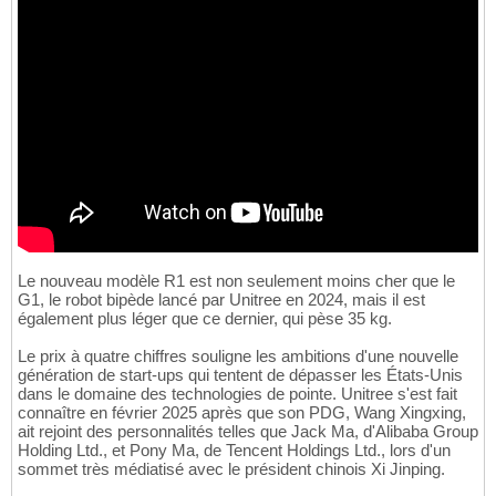
Le nouveau modèle R1 est non seulement moins cher que le
G1, le robot bipède lancé par Unitree en 2024, mais il est
également plus léger que ce dernier, qui pèse 35 kg.
Le prix à quatre chiffres souligne les ambitions d'une nouvelle
génération de start-ups qui tentent de dépasser les États-Unis
dans le domaine des technologies de pointe. Unitree s'est fait
connaître en février 2025 après que son PDG, Wang Xingxing,
ait rejoint des personnalités telles que Jack Ma, d'Alibaba Group
Holding Ltd., et Pony Ma, de Tencent Holdings Ltd., lors d'un
sommet très médiatisé avec le président chinois Xi Jinping.