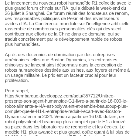
Le lancement du nouveau robot humanoïde R1 coïncide avec le
plus grand forum chinois sur l'IA, qui a débuté le week-end du
26 juillet à Shanghai. Ce forum réunit des fondateurs de renom,
des responsables politiques de Pékin et des investisseurs
avides d'IA. La Conférence mondiale sur l'intelligence artificielle
rassemble de nombreuses personnalités clés qui devraient
contribuer aux efforts de la Chine dans ce domaine, qui se
traduit concrètement par le développement rapide de robots
plus humanoïdes.
Après des décennies de domination par des entreprises
américaines telles que Boston Dynamics, les entreprises
chinoises se lancent ainsi désormais dans la conception de
robots humanoïdes destinés aux usines, aux foyers et même à
un usage militaire. Le prix est un facteur crucial pour leur
prolifération.
Pour rappel,
https://embarque.developpez.com/actu/357712/Unitree-
presente-son-agent-humanoide-G1-livre-a-partir-de-16-000-le-
robot-alimente-a-l-IA-est-polyvalent-et-semble-beaucoup-plus-
complet-que-le-H1-L-entreprise-reduit-l-ecart-avec-Boston-
Dynamics/ en mai 2024. Vendu à partir de 16 000 dollars, ce
robot polyvalent et beaucoup plus complet que le H1 a trouvé
sa place dans les laboratoires de recherche et les écoles. Le
modèle H1, plus avancé et plus grand, coûte quant à lui plus de