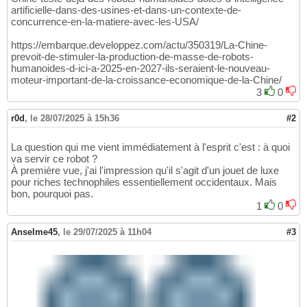
artificielle-dans-des-usines-et-dans-un-contexte-de-
concurrence-en-la-matiere-avec-les-USA/
https://embarque.developpez.com/actu/350319/La-Chine-
prevoit-de-stimuler-la-production-de-masse-de-robots-
humanoides-d-ici-a-2025-en-2027-ils-seraient-le-nouveau-
moteur-important-de-la-croissance-economique-de-la-Chine/
3
0
r0d
,
le 28/07/2025 à 15h36
#2
La question qui me vient immédiatement à l'esprit c'est : à quoi
va servir ce robot ?
À première vue, j'ai l'impression qu'il s'agit d'un jouet de luxe
pour riches technophiles essentiellement occidentaux. Mais
bon, pourquoi pas.
1
0
Anselme45
,
le 29/07/2025 à 11h04
#3