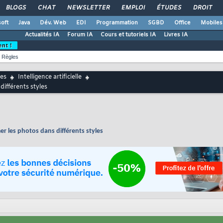
BLOGS
CHAT
NEWSLETTER
EMPLOI
ÉTUDES
DROIT
oft
Java
Dév. Web
EDI
Programmation
SGBD
Office
Mobiles
Actualités IA
Forum IA
Cours et tutoriels IA
Livres IA
ent !
Règles
es
Intelligence artificielle
différents styles
r les photos dans différents styles