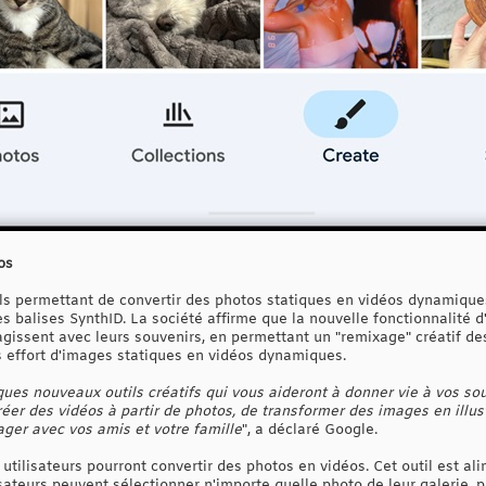
os
tils permettant de convertir des photos statiques en vidéos dynamique
es balises SynthID. La société affirme que la nouvelle fonctionnalité 
ragissent avec leurs souvenirs, en permettant un "remixage" créatif de
ns effort d'images statiques en vidéos dynamiques.
ues nouveaux outils créatifs qui vous aideront à donner vie à vos so
éer des vidéos à partir de photos, de transformer des images en illustr
ager avec vos amis et votre famille
", a déclaré Google.
s utilisateurs pourront convertir des photos en vidéos. Cet outil est 
sateurs peuvent sélectionner n'importe quelle photo de leur galerie, p