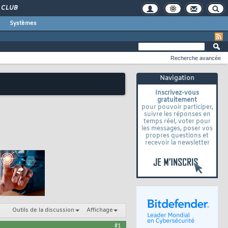
CLUB
Systèmes
Recherche avancée
Navigation
Inscrivez-vous
gratuitement
pour pouvoir participer,
suivre les réponses en
temps réel, voter pour
les messages, poser vos
propres questions et
recevoir la newsletter
Outils de la discussion
Affichage
#1