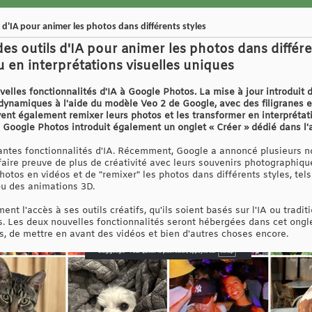
d'IA pour animer les photos dans différents styles
s outils d'IA pour animer les photos dans différe
u en interprétations visuelles uniques
lles fonctionnalités d'IA à Google Photos. La mise à jour introduit d
dynamiques à l'aide du modèle Veo 2 de Google, avec des filigranes et
uvent également remixer leurs photos et les transformer en interprétat
f, Google Photos introduit également un onglet « Créer » dédié dans l'a
ntes fonctionnalités d'IA. Récemment, Google a annoncé plusieurs no
 faire preuve de plus de créativité avec leurs souvenirs photographi
otos en vidéos et de "remixer" les photos dans différents styles, tel
ou des animations 3D.
ent l'accès à ses outils créatifs, qu'ils soient basés sur l'IA ou tradi
s. Les deux nouvelles fonctionnalités seront hébergées dans cet ongle
s, de mettre en avant des vidéos et bien d'autres choses encore.