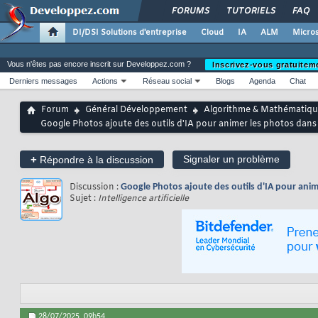
FORUMS
TUTORIELS
FAQ
DI/DSI Solutions d'entreprise
Cloud
IA
ALM
Micros
Vous n'êtes pas encore inscrit sur Developpez.com ?
Inscrivez-vous gratuitem
Derniers messages
Actions
Réseau social
Blogs
Agenda
Chat
Forum
Général Développement
Algorithme & Mathématiqu
Google Photos ajoute des outils d'IA pour animer les photos dans 
+
Signaler un problème
Répondre à la discussion
Discussion :
Google Photos ajoute des outils d'IA pour anime
Sujet :
Intelligence artificielle
28/07/2025,
09h54