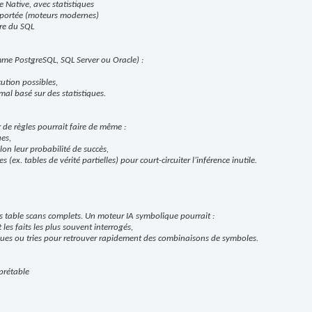
 Native, avec statistiques
supportée (moteurs modernes)
dre du SQL
me PostgreSQL, SQL Server ou Oracle) :
cution possibles,
mal basé sur des statistiques.
de règles pourrait faire de même :
ues,
lon leur probabilité de succès,
s (ex. tables de vérité partielles) pour court-circuiter l’inférence inutile.
es table scans complets. Un moteur IA symbolique pourrait :
es faits les plus souvent interrogés,
iques ou tries pour retrouver rapidement des combinaisons de symboles.
rprétable