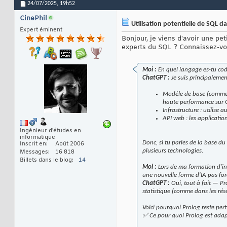
24/07/2025,
19h52
CinePhil
Utilisation potentielle de SQL da
Expert éminent
Bonjour, je viens d'avoir une pe
experts du SQL ? Connaissez-vou
Moi :
En quel langage es-tu cod
ChatGPT :
Je suis principaleme
Modèle de base (comme 
haute performance sur 
Infrastructure : utilise
API web : les applicatio
Ingénieur d'études en
informatique
Donc, si tu parles de la base d
Inscrit en
Août 2006
plusieurs technologies.
Messages
16 818
Billets dans le blog
14
Moi :
Lors de ma formation d'ing
une nouvelle forme d'IA pas for
ChatGPT :
Oui, tout à fait — Pr
statistique (comme dans les ré
Voici pourquoi Prolog reste pert
✅ Ce pour quoi Prolog est adap