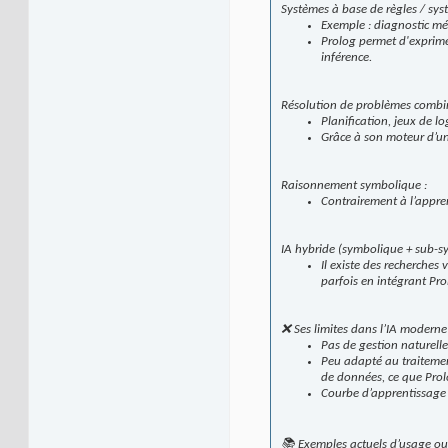
Systèmes à base de règles / sys
Exemple : diagnostic méd
Prolog permet d'exprime
inférence.
Résolution de problèmes combin
Planification, jeux de l
Grâce à son moteur d’uni
Raisonnement symbolique :
Contrairement à l’appre
IA hybride (symbolique + sub-s
Il existe des recherche
parfois en intégrant Pr
❌ Ses limites dans l’IA moderne 
Pas de gestion naturelle
Peu adapté au traitemen
de données, ce que Prol
Courbe d’apprentissage 
📚 Exemples actuels d’usage ou 