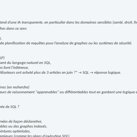
end d’une IA transparente, en particulier dans les domaines sensibles (santé, droit, fi
ches dans ce sens
g,
 de planification de requêtes pour l’analyse de graphes ou les systèmes de sécurité.
LP)
sent du langage naturel en SQL,
s font l'inférence,
lisateurs ont acheté plus de 3 articles en juin ?" → SQL → réponse logique.
nes (en recherche)
teurs de raisonnement "apprenables" ou différentiables tout en gardant une logique ex
rée de SQL ?
mées de façon déclarative,
tables ou des graphes indexés,
intures optimisées,
amiques (comme les plans d'exécution SQL),