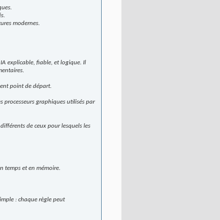
ques.
s.
tures modernes.
 explicable, fiable, et logique. Il
mentaires.
lent point de départ.
es processeurs graphiques utilisés par
différents de ceux pour lesquels les
 en temps et en mémoire.
simple : chaque règle peut