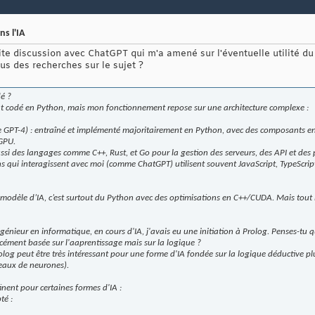
ns l'IA
tite discussion avec ChatGPT qui m'a amené sur l'éventuelle utilité du
s des recherches sur le sujet ?
é ?
nt codé en Python, mais mon fonctionnement repose sur une architecture complexe :
GPT-4) : entraîné et implémenté majoritairement en Python, avec des composants en 
GPU.
 aussi des langages comme C++, Rust, et Go pour la gestion des serveurs, des API et des
ns qui interagissent avec moi (comme ChatGPT) utilisent souvent JavaScript, TypeScript, 
u modèle d’IA, c’est surtout du Python avec des optimisations en C++/CUDA. Mais tout
énieur en informatique, en cours d'IA, j'avais eu une initiation à Prolog. Penses-tu 
cément basée sur l'aaprentissage mais sur la logique ?
olog peut être très intéressant pour une forme d'IA fondée sur la logique déductive pl
seaux de neurones).
inent pour certaines formes d'IA :
té :