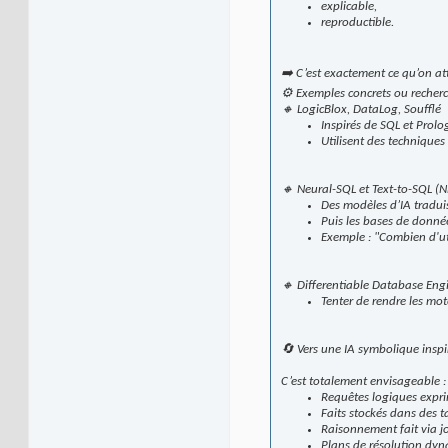
explicable,
reproductible.
➡️ C’est exactement ce qu’on att
⚙️ Exemples concrets ou recher
🔸 LogicBlox, DataLog, Soufflé
Inspirés de SQL et Prolo
Utilisent des techniques
🔸 Neural-SQL et Text-to-SQL (N
Des modèles d’IA tradui
Puis les bases de donnée
Exemple : "Combien d'uti
🔸 Differentiable Database Engi
Tenter de rendre les mo
🔄 Vers une IA symbolique inspi
C’est totalement envisageable :
Requêtes logiques expri
Faits stockés dans des 
Raisonnement fait via jo
Plans de résolution dyn