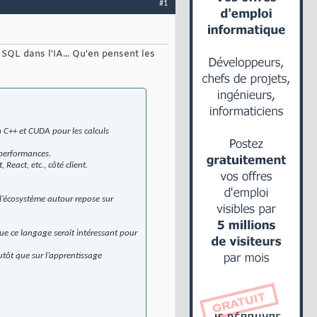
#1
 SQL dans l'IA... Qu'en pensent les
C++ et CUDA pour les calculs
 performances.
React, etc., côté client.
 l’écosystème autour repose sur
que ce langage serait intéressant pour
utôt que sur l’apprentissage