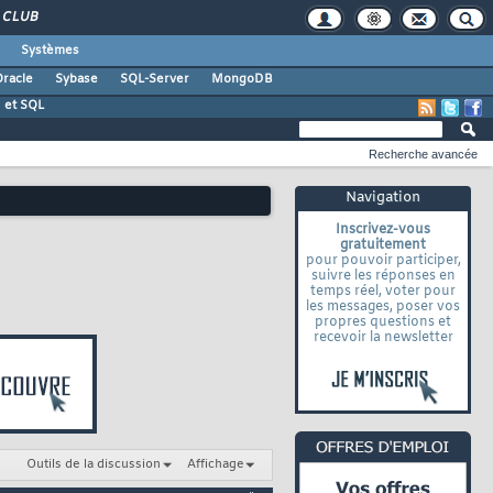
CLUB
Systèmes
racle
Sybase
SQL-Server
MongoDB
 et SQL
Recherche avancée
Navigation
Inscrivez-vous
gratuitement
pour pouvoir participer,
suivre les réponses en
temps réel, voter pour
les messages, poser vos
propres questions et
recevoir la newsletter
Outils de la discussion
Affichage