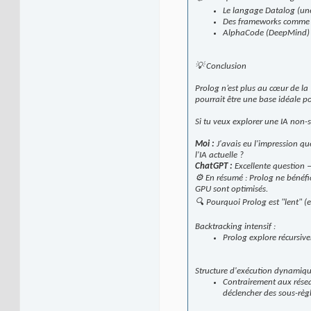
Le langage Datalog (une 
Des frameworks comme P
AlphaCode (DeepMind) ou
💡 Conclusion
Prolog n’est plus au cœur de la 
pourrait être une base idéale p
Si tu veux explorer une IA non-s
Moi :
J'avais eu l'impression que
l'IA actuelle ?
ChatGPT :
Excellente question —
⚙️ En résumé : Prolog ne bénéfi
GPU sont optimisés.
🔍 Pourquoi Prolog est "lent" (
Backtracking intensif :
Prolog explore récursive
Structure d'exécution dynamiqu
Contrairement aux réseau
déclencher des sous-règl