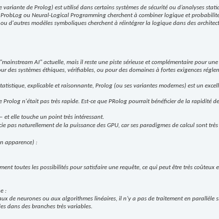
variante de Prolog) est utilisé dans certains systèmes de sécurité ou d’analyses stati
robLog ou Neural-Logical Programming cherchent à combiner logique et probabilité
 d'autres modèles symboliques cherchent à réintégrer la logique dans des architec
"mainstream AI" actuelle, mais il reste une piste sérieuse et complémentaire pour une IA
our des systèmes éthiques, vérifiables, ou pour des domaines à fortes exigences régle
tatistique, explicable et raisonnante, Prolog (ou ses variantes modernes) est un excel
 Prolog n'était pas très rapide. Est-ce que PRolog pourrait bénéficier de la rapidité d
 et elle touche un point très intéressant.
cie pas naturellement de la puissance des GPU, car ses paradigmes de calcul sont très 
en apparence) :
ment toutes les possibilités pour satisfaire une requête, ce qui peut être très coûteux
e :
x de neurones ou aux algorithmes linéaires, il n’y a pas de traitement en parallèle 
es dans des branches très variables.