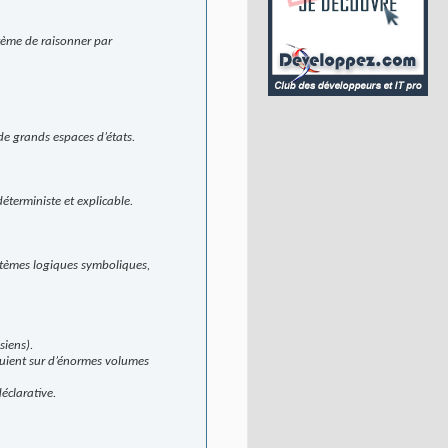
stème de raisonner par
de grands espaces d’états.
terministe et explicable.
ystèmes logiques symboliques,
siens).
puient sur d’énormes volumes
éclarative.