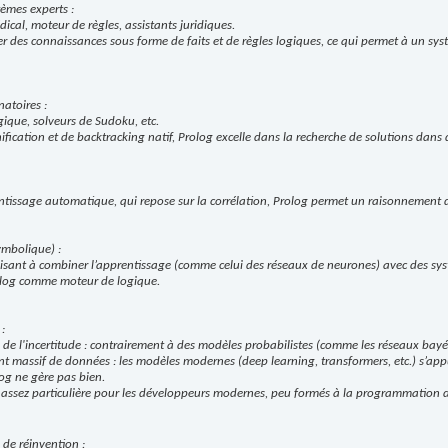
tèmes experts :
ical, moteur de règles, assistants juridiques.
r des connaissances sous forme de faits et de règles logiques, ce qui permet à un sy
atoires :
ogique, solveurs de Sudoku, etc.
fication et de backtracking natif, Prolog excelle dans la recherche de solutions dans 
ntissage automatique, qui repose sur la corrélation, Prolog permet un raisonnement dé
ymbolique) :
s visant à combiner l’apprentissage (comme celui des réseaux de neurones) avec des s
olog comme moteur de logique.
:
 de l'incertitude : contrairement à des modèles probabilistes (comme les réseaux bayé
t massif de données : les modèles modernes (deep learning, transformers, etc.) s’ap
og ne gère pas bien.
assez particulière pour les développeurs modernes, peu formés à la programmation d
de réinvention :