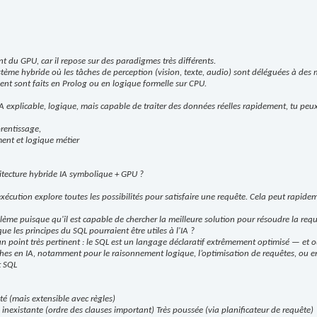
t du GPU, car il repose sur des paradigmes très différents.
système hybride où les tâches de perception (vision, texte, audio) sont déléguées à d
ent sont faits en Prolog ou en logique formelle sur CPU.
IA explicable, logique, mais capable de traiter des données réelles rapidement, tu pe
rentissage,
ent et logique métier
itecture hybride IA symbolique + GPU ?
'exécution explore toutes les possibilités pour satisfaire une requête. Cela peut rapi
ème puisque qu'il est capable de chercher la meilleure solution pour résoudre la requêt
que les principes du SQL pourraient être utiles à l'IA ?
un point très pertinent : le SQL est un langage déclaratif extrêmement optimisé — et ou
ches en IA, notamment pour le raisonnement logique, l’optimisation de requêtes, ou enc
t SQL
é (mais extensible avec règles)
inexistante (ordre des clauses important) Très poussée (via planificateur de requête)