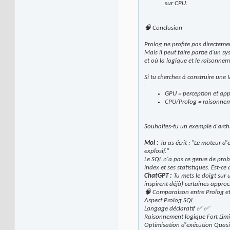
sur CPU.
🧠 Conclusion
Prolog ne profite pas directemen
Mais il peut faire partie d’un 
et où la logique et le raisonnem
Si tu cherches à construire une 
:
GPU = perception et app
CPU/Prolog = raisonnem
Souhaites-tu un exemple d’arch
Moi :
Tu as écrit : "Le moteur d
explosif."
Le SQL n'a pas ce genre de probl
index et ses statistiques. Est-ce 
ChatGPT :
Tu mets le doigt sur 
inspirent déjà) certaines appro
🧠 Comparaison entre Prolog e
Aspect Prolog SQL
Langage déclaratif ✅ ✅
Raisonnement logique Fort Limit
Optimisation d'exécution Quasi 