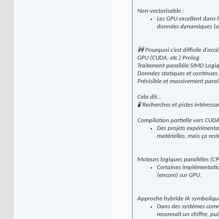
Non-vectorisable :
Les GPU excellent dans l
données dynamiques (arbr
🚧 Pourquoi c’est difficile d’acc
GPU (CUDA, etc.) Prolog
Traitement parallèle SIMD Logi
Données statiques et continues
Prévisible et massivement paral
Cela dit...
🧪 Recherches et pistes intéressa
Compilation partielle vers CUDA
Des projets expérimenta
matérielles, mais ça rest
Moteurs logiques parallèles (CP
Certaines implémentatio
(encore) sur GPU.
Approche hybride IA symbolique
Dans des systèmes com
reconnaît un chiffre, pu