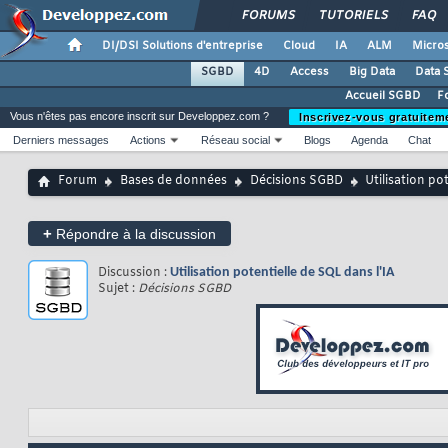
FORUMS
TUTORIELS
FAQ
DI/DSI Solutions d'entreprise
Cloud
IA
ALM
Micros
SGBD
4D
Access
Big Data
Data 
Accueil SGBD
F
Vous n'êtes pas encore inscrit sur Developpez.com ?
Inscrivez-vous gratuitem
Derniers messages
Actions
Réseau social
Blogs
Agenda
Chat
Forum
Bases de données
Décisions SGBD
Utilisation po
+
Répondre à la discussion
Discussion :
Utilisation potentielle de SQL dans l'IA
Sujet :
Décisions SGBD