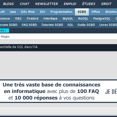
BLOGS
CHAT
NEWSLETTER
EMPLOI
ÉTUDES
DROIT
oft
Java
Dév. Web
EDI
Programmation
SGBD
Office
Mobiles
Science
DB2
Firebird
InterBase
MySQL
NoSQL
PostgreSQL
O
orums SGBD
FAQ SGBD
Tutoriels SGBD
SQL
Outils SGBD
Livres SGBD
ent !
Règles
tentielle de SQL dans l'IA