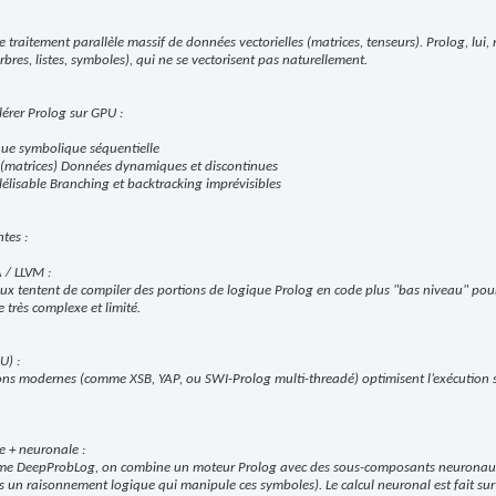
e traitement parallèle massif de données vectorielles (matrices, tenseurs). Prolog, lui, 
es, listes, symboles), qui ne se vectorisent pas naturellement.
élérer Prolog sur GPU :
que symbolique séquentielle
 (matrices) Données dynamiques et discontinues
lélisable Branching et backtracking imprévisibles
ntes :
 / LLVM :
ux tentent de compiler des portions de logique Prolog en code plus "bas niveau" pour 
e très complexe et limité.
U) :
ns modernes (comme XSB, YAP, ou SWI-Prolog multi-threadé) optimisent l’exécution 
 + neuronale :
me DeepProbLog, on combine un moteur Prolog avec des sous-composants neuronaux
is un raisonnement logique qui manipule ces symboles). Le calcul neuronal est fait sur