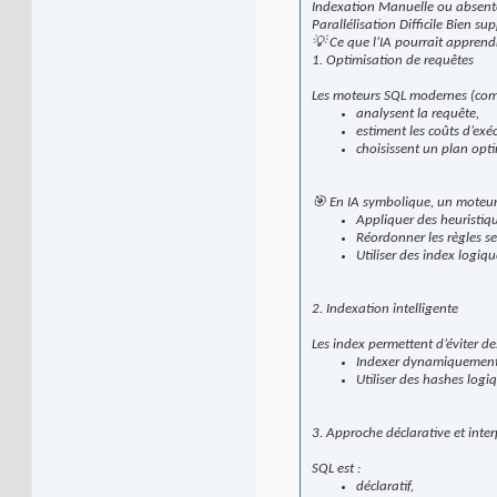
Indexation Manuelle ou absente
Parallélisation Difficile Bien 
💡 Ce que l’IA pourrait appren
1. Optimisation de requêtes
Les moteurs SQL modernes (com
analysent la requête,
estiment les coûts d’exé
choisissent un plan opti
🎯 En IA symbolique, un moteur 
Appliquer des heuristiq
Réordonner les règles se
Utiliser des index logique
2. Indexation intelligente
Les index permettent d’éviter d
Indexer dynamiquement l
Utiliser des hashes log
3. Approche déclarative et inte
SQL est :
déclaratif,