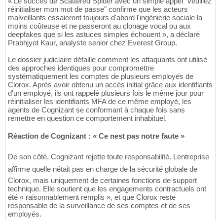
« Le succès de Scattered Spider avec un simple appel "veuillez
réinitialiser mon mot de passe" confirme que les acteurs
malveillants essaieront toujours d'abord l'ingénierie sociale la
moins coûteuse et ne passeront au clonage vocal ou aux
deepfakes que si les astuces simples échouent », a déclaré
Prabhjyot Kaur, analyste senior chez Everest Group.
Le dossier judiciaire détaille comment les attaquants ont utilisé
des approches identiques pour compromettre
systématiquement les comptes de plusieurs employés de
Clorox. Après avoir obtenu un accès initial grâce aux identifiants
d'un employé, ils ont rappelé plusieurs fois le même jour pour
réinitialiser les identifiants MFA de ce même employé, les
agents de Cognizant se conformant à chaque fois sans
remettre en question ce comportement inhabituel.
Réaction de Cognizant : « Ce nest pas notre faute »
De son côté, Cognizant rejette toute responsabilité. Lentreprise
affirme quelle nétait pas en charge de la sécurité globale de
Clorox, mais uniquement de certaines fonctions de support
technique. Elle soutient que les engagements contractuels ont
été « raisonnablement remplis », et que Clorox reste
responsable de la surveillance de ses comptes et de ses
employés.