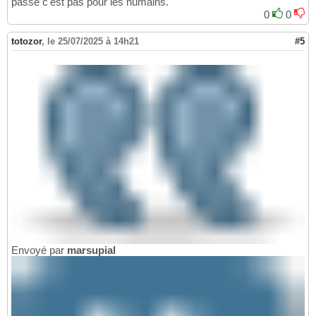
passe c'est pas pour les humains.
0
0
totozor
,
le 25/07/2025 à 14h21
#5
Envoyé par
marsupial