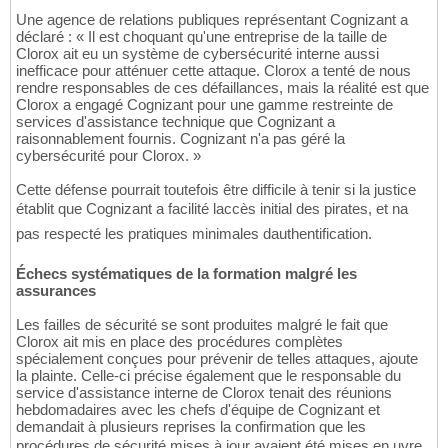
Une agence de relations publiques représentant Cognizant a
déclaré : « Il est choquant qu'une entreprise de la taille de
Clorox ait eu un système de cybersécurité interne aussi
inefficace pour atténuer cette attaque. Clorox a tenté de nous
rendre responsables de ces défaillances, mais la réalité est que
Clorox a engagé Cognizant pour une gamme restreinte de
services d'assistance technique que Cognizant a
raisonnablement fournis. Cognizant n'a pas géré la
cybersécurité pour Clorox. »
Cette défense pourrait toutefois être difficile à tenir si la justice
établit que Cognizant a facilité laccès initial des pirates, et na
pas respecté les pratiques minimales dauthentification.
Échecs systématiques de la formation malgré les
assurances
Les failles de sécurité se sont produites malgré le fait que
Clorox ait mis en place des procédures complètes
spécialement conçues pour prévenir de telles attaques, ajoute
la plainte. Celle-ci précise également que le responsable du
service d'assistance interne de Clorox tenait des réunions
hebdomadaires avec les chefs d'équipe de Cognizant et
demandait à plusieurs reprises la confirmation que les
procédures de sécurité mises à jour avaient été mises en uvre.