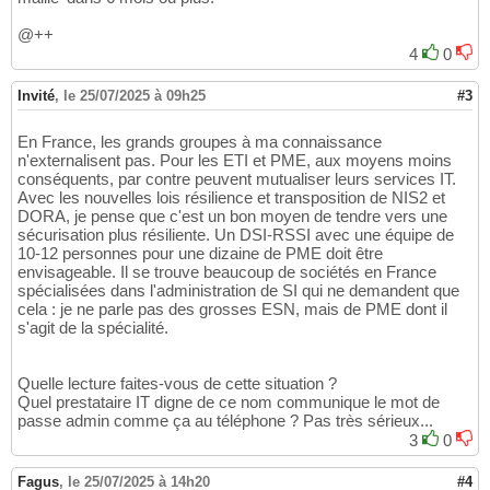
@++
4
0
Invité
,
le 25/07/2025 à 09h25
#3
En France, les grands groupes à ma connaissance
n'externalisent pas. Pour les ETI et PME, aux moyens moins
conséquents, par contre peuvent mutualiser leurs services IT.
Avec les nouvelles lois résilience et transposition de NIS2 et
DORA, je pense que c'est un bon moyen de tendre vers une
sécurisation plus résiliente. Un DSI-RSSI avec une équipe de
10-12 personnes pour une dizaine de PME doit être
envisageable. Il se trouve beaucoup de sociétés en France
spécialisées dans l'administration de SI qui ne demandent que
cela : je ne parle pas des grosses ESN, mais de PME dont il
s'agit de la spécialité.
Quelle lecture faites-vous de cette situation ?
Quel prestataire IT digne de ce nom communique le mot de
passe admin comme ça au téléphone ? Pas très sérieux...
3
0
Fagus
,
le 25/07/2025 à 14h20
#4