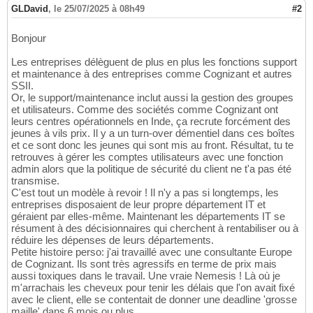
GLDavid
,
le 25/07/2025 à 08h49
#2
Bonjour
Les entreprises délèguent de plus en plus les fonctions support
et maintenance à des entreprises comme Cognizant et autres
SSII.
Or, le support/maintenance inclut aussi la gestion des groupes
et utilisateurs. Comme des sociétés comme Cognizant ont
leurs centres opérationnels en Inde, ça recrute forcément des
jeunes à vils prix. Il y a un turn-over démentiel dans ces boîtes
et ce sont donc les jeunes qui sont mis au front. Résultat, tu te
retrouves à gérer les comptes utilisateurs avec une fonction
admin alors que la politique de sécurité du client ne t'a pas été
transmise.
C'est tout un modèle à revoir ! Il n'y a pas si longtemps, les
entreprises disposaient de leur propre département IT et
géraient par elles-même. Maintenant les départements IT se
résument à des décisionnaires qui cherchent à rentabiliser ou à
réduire les dépenses de leurs départements.
Petite histoire perso: j'ai travaillé avec une consultante Europe
de Cognizant. Ils sont très agressifs en terme de prix mais
aussi toxiques dans le travail. Une vraie Nemesis ! Là où je
m'arrachais les cheveux pour tenir les délais que l'on avait fixé
avec le client, elle se contentait de donner une deadline 'grosse
maille' dans 6 mois ou plus.