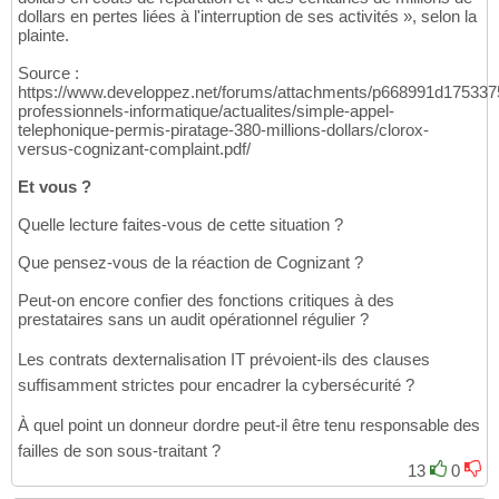
dollars en pertes liées à l'interruption de ses activités », selon la
plainte.
Source :
https://www.developpez.net/forums/attachments/p668991d175337
professionnels-informatique/actualites/simple-appel-
telephonique-permis-piratage-380-millions-dollars/clorox-
versus-cognizant-complaint.pdf/
Et vous ?
Quelle lecture faites-vous de cette situation ?
Que pensez-vous de la réaction de Cognizant ?
Peut-on encore confier des fonctions critiques à des
prestataires sans un audit opérationnel régulier ?
Les contrats dexternalisation IT prévoient-ils des clauses
suffisamment strictes pour encadrer la cybersécurité ?
À quel point un donneur dordre peut-il être tenu responsable des
failles de son sous-traitant ?
13
0