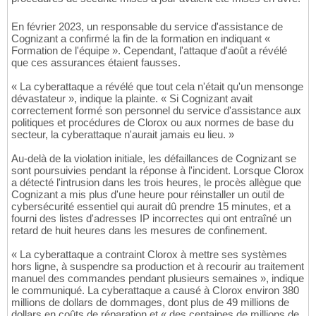
En février 2023, un responsable du service d'assistance de
Cognizant a confirmé la fin de la formation en indiquant «
Formation de l'équipe ». Cependant, l'attaque d'août a révélé
que ces assurances étaient fausses.
« La cyberattaque a révélé que tout cela n'était qu'un mensonge
dévastateur », indique la plainte. « Si Cognizant avait
correctement formé son personnel du service d'assistance aux
politiques et procédures de Clorox ou aux normes de base du
secteur, la cyberattaque n'aurait jamais eu lieu. »
Au-delà de la violation initiale, les défaillances de Cognizant se
sont poursuivies pendant la réponse à l'incident. Lorsque Clorox
a détecté l'intrusion dans les trois heures, le procès allègue que
Cognizant a mis plus d'une heure pour réinstaller un outil de
cybersécurité essentiel qui aurait dû prendre 15 minutes, et a
fourni des listes d'adresses IP incorrectes qui ont entraîné un
retard de huit heures dans les mesures de confinement.
« La cyberattaque a contraint Clorox à mettre ses systèmes
hors ligne, à suspendre sa production et à recourir au traitement
manuel des commandes pendant plusieurs semaines », indique
le communiqué. La cyberattaque a causé à Clorox environ 380
millions de dollars de dommages, dont plus de 49 millions de
dollars en coûts de réparation et « des centaines de millions de