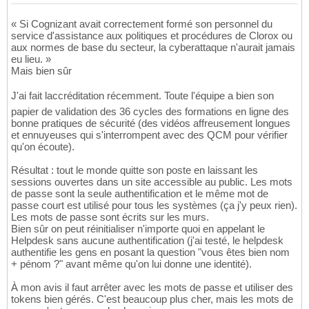
« Si Cognizant avait correctement formé son personnel du
service d'assistance aux politiques et procédures de Clorox ou
aux normes de base du secteur, la cyberattaque n'aurait jamais
eu lieu. »
Mais bien sûr
J'ai fait laccréditation récemment. Toute l'équipe a bien son
papier de validation des 36 cycles des formations en ligne des
bonne pratiques de sécurité (des vidéos affreusement longues
et ennuyeuses qui s'interrompent avec des QCM pour vérifier
qu'on écoute).
Résultat : tout le monde quitte son poste en laissant les
sessions ouvertes dans un site accessible au public. Les mots
de passe sont la seule authentification et le même mot de
passe court est utilisé pour tous les systèmes (ça j'y peux rien).
Les mots de passe sont écrits sur les murs.
Bien sûr on peut réinitialiser n'importe quoi en appelant le
Helpdesk sans aucune authentification (j'ai testé, le helpdesk
authentifie les gens en posant la question "vous êtes bien nom
+ pénom ?" avant même qu'on lui donne une identité).
À mon avis il faut arrêter avec les mots de passe et utiliser des
tokens bien gérés. C'est beaucoup plus cher, mais les mots de