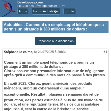
Developpez.com
Le Club des Développeurs et IT Pro
Actus
Forum Actualit�s
Emploi
Actualités
:
Comment un simple appel téléphonique a
permis un piratage à 380 millions de dollars :
Répondre à la discussion
Stéphane le calme
,
le 24/07/2025 à 20h34
#1
Comment un simple appel téléphonique a permis un
piratage à 380 millions de dollars :
Clorox accuse son prestataire informatique de négligence
après qu'il a communiqué des mots de passe à des pirates
En août 2023, Clorox, géant américain des produits
ménagers, subit un cyberassaut dune ampleur
exceptionnelle. Résultat : plusieurs semaines darrêt de
production, des pertes estimées à plus de 380 millions de
dollars, et une réputation ternie. Mais ce qui scandalise
aujourdhui, cest la cause de la brèche : le service