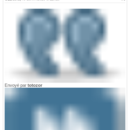
Envoyé par
totozor