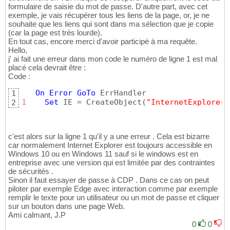
formulaire de saisie du mot de passe. D'autre part, avec cet
exemple, je vais récupérer tous les liens de la page, or, je ne
souhaite que les liens qui sont dans ma sélection que je copie
(car la page est très lourde).
En tout cas, encore merci d'avoir participé à ma requête.
Hello,
j' ai fait une erreur dans mon code le numéro de ligne 1 est mal
placé cela devrait être :
Code :
On
Error
GoTo
1
1
Set
 IE = CreateObject
(
"InternetExplorer.
2
c'est alors sur la ligne 1 qu'il y a une erreur . Cela est bizarre
car normalement Internet Explorer est toujours accessible en
Windows 10 ou en Windows 11 sauf si le windows est en
entreprise avec une version qui est limitée par des contraintes
de sécurités .
Sinon il faut essayer de passe à CDP . Dans ce cas on peut
piloter par exemple Edge avec interaction comme par exemple
remplir le texte pour un utilisateur ou un mot de passe et cliquer
sur un bouton dans une page Web.
Ami calmant, J.P
0
0