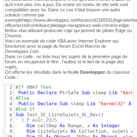
qu'il n'est plus mis à jour. De moins en moins de site web sont
compatibles avec lui. Dans ce cas il faut trouver une autre
solution comme par
exemplehttps://www.developpez.net/forums/d2165531/logiciels/mic
office/excel/contribuez/pilotage-navigateurs-web-chrome-edge-
firefox-vba-utilisant-protocole-cdp/ qui permet de piloter Edge ou
Chrome.
Voici un exemple de code VBA avec Internet Explorer qui
fonctionne avec la page du forum Excel Macros de
Developpez.com
Dans ce code , on liste tous les sujets de la première page du
forum en récupérant le titre , l'auteur et le lien de la page des
sujets.
On affiche les résultats dans la feuille
Developpez
du classeur.
Code :
#If
 VBA7 
Then
1
Public
Declare
 PtrSafe 
Sub
 sleep 
Lib
"kerne
2
#Else
3
Public
Declare
Sub
 sleep 
Lib
"kernel32"
Ali
4
#End If
5
Sub
 Test_IE_ListeSujets_XL_Dev
(
)
6
' J.P Août 2025
7
Dim
 cellDep 
As
 Range, x 
As
Integer
8
Dim
 listeSujets 
As
 Collection, sujets 
As
9
Dim
 IE 
As
Object
, IEDoc 
As
Object
, elem 