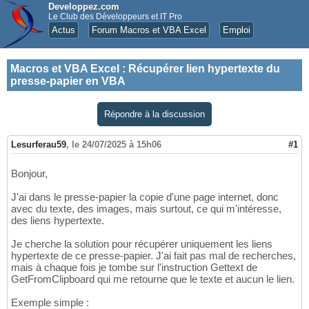
Developpez.com
Le Club des Développeurs et IT Pro
Actus
Forum Macros et VBA Excel
Emploi
Macros et VBA Excel
:
Récupérer lien hypertexte du
presse-papier en VBA
Répondre à la discussion
Lesurferau59
,
le 24/07/2025 à 15h06
#1
Bonjour,
J'ai dans le presse-papier la copie d'une page internet, donc
avec du texte, des images, mais surtout, ce qui m'intéresse,
des liens hypertexte.
Je cherche la solution pour récupérer uniquement les liens
hypertexte de ce presse-papier. J'ai fait pas mal de recherches,
mais à chaque fois je tombe sur l'instruction Gettext de
GetFromClipboard qui me retourne que le texte et aucun le lien.
Exemple simple :