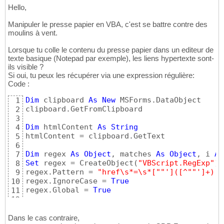
Hello,
Manipuler le presse papier en VBA, c'est se battre contre des
moulins à vent.
Lorsque tu colle le contenu du presse papier dans un editeur de
texte basique (Notepad par exemple), les liens hypertexte sont-
ils visible ?
Si oui, tu peux les récupérer via une expression régulière:
Code :
Dim
 clipboard 
As
New
 MSForms.DataObject

1
clipboard.GetFromClipboard

2
3
Dim
 htmlContent 
As
String
4
htmlContent = clipboard.GetText

5
6
Dim
 regex 
As
Object
, matches 
As
Object
, i 
As
7
Set
 regex = CreateObject
(
"VBScript.RegExp"
)
8
regex.Pattern = 
"href\s*=\s*["
"']([^"
"']+)["
9
regex.IgnoreCase = 
True
10
regex.Global = 
True
11
12
Set
 matches = regex.Execute
(
htmlContent
)
13
14
Dans le cas contraire,