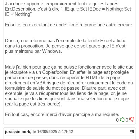
Set
 IE = 
Nothing
: KillIE  
' KillIE suppr
35
J'ai donc supprimé temporairement tout ce qui est après
Exit
Sub
36
Err.Description, c'est à dire ": IE.quit: Set IEDoc = Nothing: Set
ErrHandler:

37
IE = Nothing"
     Debug.Print 
"Erreur ligne "
 & Erl & 
" -
38
End
Sub
39
Ensuite, en exécutant ce code, il me retourne une autre erreur :
Sub
 EffacerSujets
(
)
40
   Sheets
(
"Developpez"
)
.Range
(
"A2:C100"
)
.val
41
End
Sub
42
Donc ça ne retourne pas l'exemple de la feuille Excel affiché
Sub
 WaitReady
(
IE 
As
Object
)
43
dans ta proposition. Je pense que ce soit parce que IE n'est
'On boucle tant que la page n'est pas tot
44
plus maintenu par Windows.
Do
While
 IE.ReadyState <> 
4
Or
 IE.Busy

45
      DoEvents: sleep 
(
100
)
46
Mais j'ai bien peur que ça ne puisse fonctionner avec le site que
Loop
47
je récupère via un Copier/coller. En effet, la page est protégée
End
Sub
48
par un mot de passe, donc récupérer le HTML de la page
Sub
 KillIE
(
)
49
directement en VBA risque de récupérer uniquement le code du
Dim
 objWMI 
As
Object
, objProc 
As
Object
, c
50
formulaire de saisie du mot de passe. D'autre part, avec cet
Set
 objWMI = GetObject
(
"winmgmts:
{
imperson
51
exemple, je vais récupérer tous les liens de la page, or, je ne
Set
 colProc = objWMI.ExecQuery
(
"Select * f
52
souhaite que les liens qui sont dans ma sélection que je copie
For
Each
 objProc 
In
 colProc

53
(car la page est très lourde).
      objProc.Terminate

54
Next
55
En tout cas, encore merci d'avoir participé à ma requête.
End
Sub
56
0
0
jurassic pork
,
le 16/08/2025 à 17h42
#9