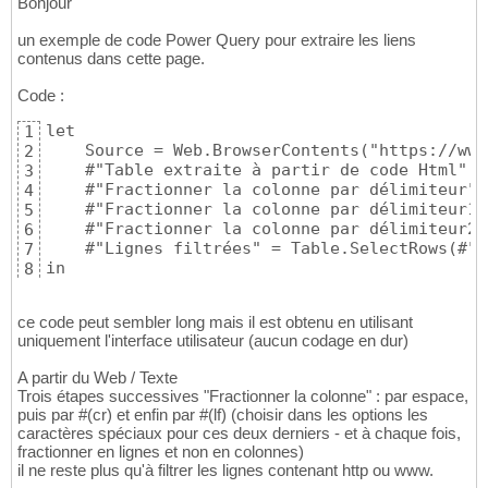
Bonjour
un exemple de code Power Query pour extraire les liens
contenus dans cette page.
Code :
let

1
    Source = Web.BrowserContents("https://www
2
    #"Table extraite à partir de code Html" =
3
    #"Fractionner la colonne par délimiteur" 
4
    #"Fractionner la colonne par délimiteur1"
5
    #"Fractionner la colonne par délimiteur2"
6
    #"Lignes filtrées" = Table.SelectRows(#"F
7
in

8
    #"Lignes filtrées"
9
ce code peut sembler long mais il est obtenu en utilisant
uniquement l'interface utilisateur (aucun codage en dur)
A partir du Web / Texte
Trois étapes successives "Fractionner la colonne" : par espace,
puis par #(cr) et enfin par #(lf) (choisir dans les options les
caractères spéciaux pour ces deux derniers - et à chaque fois,
fractionner en lignes et non en colonnes)
il ne reste plus qu'à filtrer les lignes contenant http ou www.