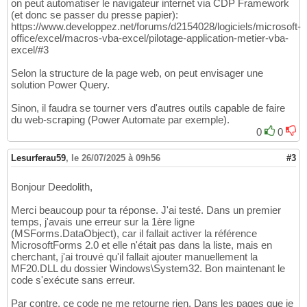
For
 i = 
0
To
 matches.Count - 
1
on peut automatiser le navigateur internet via CDP Framework
15
(et donc se passer du presse papier):
    Debug.Print matches
(
i
)
.SubMatches
(
0
)
16
https://www.developpez.net/forums/d2154028/logiciels/microsoft-
Next
 i
17
office/excel/macros-vba-excel/pilotage-application-metier-vba-
excel/#3
Selon la structure de la page web, on peut envisager une
solution Power Query.
Sinon, il faudra se tourner vers d'autres outils capable de faire
du web-scraping (Power Automate par exemple).
0
0
Lesurferau59
,
le 26/07/2025 à 09h56
#3
Bonjour Deedolith,
Merci beaucoup pour ta réponse. J'ai testé. Dans un premier
temps, j'avais une erreur sur la 1ère ligne
(MSForms.DataObject), car il fallait activer la référence
MicrosoftForms 2.0 et elle n'était pas dans la liste, mais en
cherchant, j'ai trouvé qu'il fallait ajouter manuellement la
MF20.DLL du dossier Windows\System32. Bon maintenant le
code s'exécute sans erreur.
Par contre, ce code ne me retourne rien. Dans les pages que je