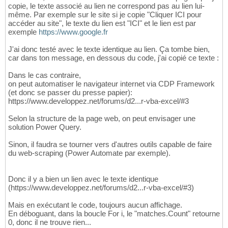
copie, le texte associé au lien ne correspond pas au lien lui-
même. Par exemple sur le site si je copie "Cliquer ICI pour
accéder au site", le texte du lien est "ICI" et le lien est par
exemple
https://www.google.fr
J'ai donc testé avec le texte identique au lien. Ça tombe bien,
car dans ton message, en dessous du code, j'ai copié ce texte :
Dans le cas contraire,
on peut automatiser le navigateur internet via CDP Framework
(et donc se passer du presse papier):
https://www.developpez.net/forums/d2...r-vba-excel/#3
Selon la structure de la page web, on peut envisager une
solution Power Query.
Sinon, il faudra se tourner vers d'autres outils capable de faire
du web-scraping (Power Automate par exemple).
Donc il y a bien un lien avec le texte identique
(https://www.developpez.net/forums/d2...r-vba-excel/#3)
Mais en exécutant le code, toujours aucun affichage.
En déboguant, dans la boucle For i, le "matches.Count" retourne
0, donc il ne trouve rien...