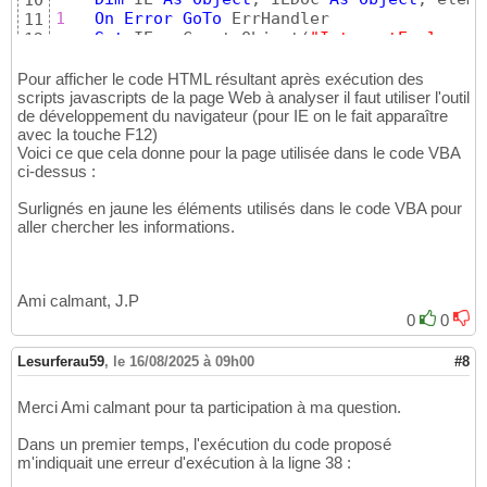
10
1
On
Error
GoTo
 ErrHandler

11
Set
 IE = CreateObject
(
"InternetExplorer.
12
    IE.Visible = 
True
13
2
   IE.navigate 
"https://www.developpez.net/
14
Pour afficher le code HTML résultant après exécution des
"microsoft-Office/E
scripts javascripts de la page Web à analyser il faut utiliser l'outil
15
de développement du navigateur (pour IE on le fait apparaître
3
   WaitReady IE 
' attente du chargement de 
16
avec la touche F12)
4
With
17
Voici ce que cela donne pour la page utilisée dans le code VBA
5
      Sheets
(
"Developpez"
)
.Range
(
"A2:C100"
)
18
ci-dessus :
6
Set
 cellDep = Sheets
(
"Developpez"
)
.Ra
19
7
Set
 sujets = .querySelectorAll
(
"ol.th
20
Surlignés en jaune les éléments utilisés dans le code VBA pour
       Debug.Print 
(
"================== Lect
21
aller chercher les informations.
For
 x = 
0
To
 sujets.length - 
1
22
Set
 sujet = sujets.Item
(
x
)
23
' Debug.Print sujets.Item(x).querySe
24
' Debug.Print sujets.Item(x).querySe
25
Ami calmant, J.P
' Debug.Print sujets.Item(x).querySe
26
0
0
8
         cellDep.offset
(
x, 
0
)
.value = Repla
27
9
         cellDep.offset
(
x, 
1
)
.value = Repla
28
Lesurferau59
,
le 16/08/2025 à 09h00
#8
10
        cellDep.offset
(
x, 
2
)
.value = sujet
29
Next
 x

30
Merci Ami calmant pour ta participation à ma question.
       Debug.Print 
CStr
(
x
)
 & 
" sujets traité
31
Set
 sujet = 
Nothing
: 
Set
 sujets = 
Not
32
Dans un premier temps, l'exécution du code proposé
End
With
33
m'indiquait une erreur d'exécution à la ligne 38 :
11
  IE.quit

34