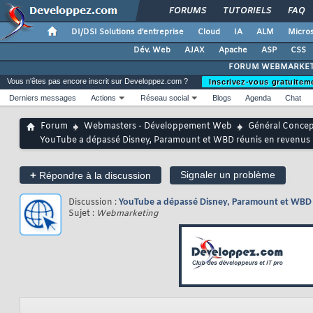
FORUMS
TUTORIELS
FAQ
DI/DSI Solutions d'entreprise
Cloud
IA
ALM
Micros
Dév. Web
AJAX
Apache
ASP
CSS
FORUM WEBMARKET
Vous n'êtes pas encore inscrit sur Developpez.com ?
Inscrivez-vous gratuitem
Derniers messages
Actions
Réseau social
Blogs
Agenda
Chat
Forum
Webmasters - Développement Web
Général Conce
YouTube a dépassé Disney, Paramount et WBD réunis en revenus p
+
Signaler un problème
Répondre à la discussion
Discussion :
YouTube a dépassé Disney, Paramount et WBD r
Sujet :
Webmarketing