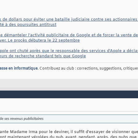
de dollars pour éviter une bataille judiciaire contre ses actionnaires
été à des poursuites antitrust
démanteler l'activité publicitaire de Google et de forcer la vente de d
ver. Le procès débutera le 22 septembre
Apple ont chuté après que le responsable des services d'Apple a décla
teurs de recherche standard tels que Google
esse en informatique
. Contribuez au club : corrections, suggestions, critiques,
e ses revenus publicitaires
ante Madame Irma pour le deviner, il suffit d'essayer de visionner qu
sont maintenant vérolées du pub, avant, pendant, après, des pubs que 