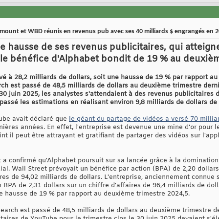
mount et WBD réunis en revenus pub avec ses 40 milliards $ engrangés en 
 hausse de ses revenus publicitaires, qui atteigne
, le bénéfice d'Alphabet bondit de 19 % au deuxiè
vé à 28,2 milliards de dollars, soit une hausse de 19 % par rapport a
rch est passé de 48,5 milliards de dollars au deuxième trimestre dernie
 30 juin 2025, les analystes s'attendaient à des revenus publicitaires 
passé les estimations en réalisant environ 9,8 milliards de dollars de
Tube avait déclaré que
le géant du partage de vidéos a versé 70 millia
nières années. En effet, l'entreprise est devenue une mine d'or pour l
nt il peut être attrayant et gratifiant de partager des vidéos sur l'ap
a confirmé qu'Alphabet poursuit sur sa lancée grâce à la domination
al. Wall Street prévoyait un bénéfice par action (BPA) de 2,20 dollar
aires de 94,02 milliards de dollars. L'entreprise, anciennement connu
 BPA de 2,31 dollars sur un chiffre d'affaires de 96,4 milliards de doll
une hausse de 19 % par rapport au deuxième trimestre 2024,5.
Search est passé de 48,5 milliards de dollars au deuxième trimestre de
aires de YouTube pour le trimestre clos le 30 juin 2025 devaient s'élev