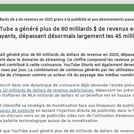
liards de $ de revenus en 2025 grâce à la publicité et aux abonnements paya
ube a généré plus de 60 milliards $ de revenus en
ants, dépassant désormais largement les 45 mill
t généré plus de 60 milliards de dollars de revenus en 2025, dépassa
rrent dans le domaine du streaming. Ce chiffre comprend les revenus p
nt contribué à cette croissance. YouTube Shorts est également dev
e vues par jour. La combinaison de contenus générés par les utilisate
Tube de s'imposer comme un acteur clé du paysage des médias numéri
inscrit dans une dynamique de croissance déjà observée l’année pré
e 10 milliards de dollars de revenus publicitaires
, dépassant les prévi
 d'affaires de 96,4 milliards de dollars et un bénéfice net en hausse 
intensifié sa stratégie de monétisation face aux bloqueurs de publicit
queurs de publicité
en testant l'injection directe de publicités dans le 
tion d’écrans noirs ou de publicités vides lors de l’utilisation d’exten
la bataille technologique autour de la monétisation.
 que YouTube avait généré plus de 60 milliards de dollars de revenus 