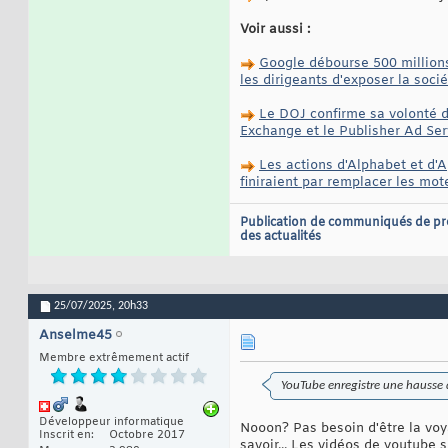
Voir aussi :
Google débourse 500 millions 
les dirigeants d'exposer la soci
Le DOJ confirme sa volonté de 
Exchange et le Publisher Ad Ser
Les actions d'Alphabet et d'
finiraient par remplacer les mo
Publication de communiqués de pr
des actualités
25/07/2025,
20h33
Anselme45
Membre extrêmement actif
YouTube enregistre une hausse d
Développeur informatique
Nooon? Pas besoin d'être la voy
Inscrit en
Octobre 2017
savoir... Les vidéos de youtube 