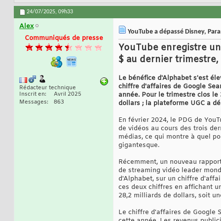
24/07/2025,
09h33
Alex
YouTube a dépassé Disney, Para
Communiqués de presse
YouTube enregistre une
$ au dernier trimestre
Le bénéfice d'Alphabet s'est éle
chiffre d'affaires de Google Sea
Rédacteur technique
Inscrit en
Avril 2025
année. Pour le trimestre clos le
Messages
863
dollars ; la plateforme UGC a dé
En février 2024, le PDG de You
de vidéos au cours des trois der
médias, ce qui montre à quel poi
gigantesque.
Récemment, un nouveau rapport 
de streaming vidéo leader mondi
d'Alphabet, sur un chiffre d'aff
ces deux chiffres en affichant un
28,2 milliards de dollars, soit 
Le chiffre d'affaires de Google 
cette année. Les revenus publicit