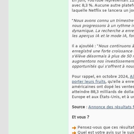
En juin, YouTube représentait 12,
avec 8,3 %. Aucune autre platefo
laquelle Netflix se lancera un j
"
Nous avons connu un trimestre 
nous progressons à un rythme inc
dynamique. La recherche a enregi
les aperçus IA et le mode IA, fo
Il a ajoutéé : "
Nous continuons à
enregistré une forte croissance 
s'élève désormais à plus de 50 
augmentons nos investissements
opportunités qui s'offrent à nous
Pour rappel, en octobre 2024,
Al
porter leurs fruits
, qu'elle a en
américaines ont dopé les ventes
atteindre 88,3 milliards de doll
Europe et aux États-Unis, et à 
Source
:
Annonce des résultats 
Et vous ?
Pensez-vous que ces résultats
Quel est votre avis sur le suj