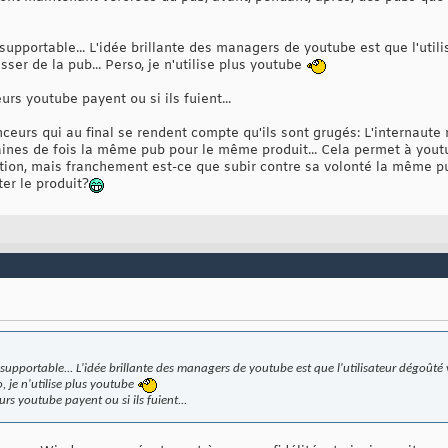
upportable... L'idée brillante des managers de youtube est que l'util
ser de la pub... Perso, je n'utilise plus youtube
eurs youtube payent ou si ils fuient...
ceurs qui au final se rendent compte qu'ils sont grugés: L'internaute
zaines de fois la même pub pour le même produit... Cela permet à yout
stion, mais franchement est-ce que subir contre sa volonté la même pu
er le produit?
supportable... L'idée brillante des managers de youtube est que l'utilisateur dégoûté
o, je n'utilise plus youtube
eurs youtube payent ou si ils fuient...