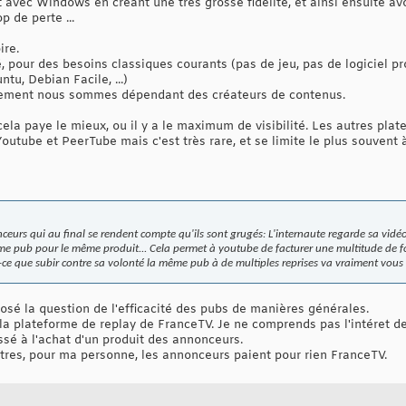
vec Windows en créant une très grosse fidélité, et ainsi ensuite avo
p de perte ...
ire.
é, pour des besoins classiques courants (pas de jeu, pas de logiciel pro
tu, Debian Facile, ...)
ement nous sommes dépendant des créateurs de contenus.
ela paye le mieux, ou il y a le maximum de visibilité. Les autres plat
outube et PeerTube mais c'est très rare, et se limite le plus souvent à
ceurs qui au final se rendent compte qu'ils sont grugés: L'internaute regarde sa vidéo
ême pub pour le même produit... Cela permet à youtube de facturer une multitude de fo
ce que subir contre sa volonté la même pub à de multiples reprises va vraiment vous i
 posé la question de l'efficacité des pubs de manières générales.
 plateforme de replay de FranceTV. Je ne comprends pas l'intéret de
ssé à l'achat d'un produit des annonceurs.
tres, pour ma personne, les annonceurs paient pour rien FranceTV.