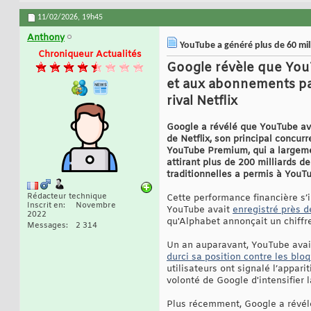
11/02/2026,
19h45
Anthony
YouTube a généré plus de 60 mil
Chroniqueur Actualités
Google révèle que YouT
et aux abonnements pay
rival Netflix
Google a révélé que YouTube avai
de Netflix, son principal concu
YouTube Premium, qui a largeme
attirant plus de 200 milliards d
traditionnelles a permis à You
Rédacteur technique
Cette performance financière s’
Inscrit en
Novembre
YouTube avait
enregistré près d
2022
qu'Alphabet annonçait un chiffre
Messages
2 314
Un an auparavant, YouTube avait 
durci sa position contre les blo
utilisateurs ont signalé l’appari
volonté de Google d'intensifier 
Plus récemment, Google a révélé