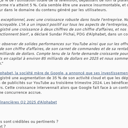
8 % de l'utilisation totale de la télévision, dépassant de loin la plat
rme n'a atteint 5 %. Cela semble être une avance insurmontable, et c
our dans le domaine du contenu généré par les utilisateurs.
exceptionnel, avec une croissance robuste dans toute l'entreprise. N
royable. L'IA a un impact positif sur tous les aspects de l'entreprise,
stré une croissance à deux chiffres de son chiffre d'affaires, et nos 
nctionnent bien
", a déclaré Sundar Pichai, PDG d'Alphabet, dans un 
 observer de solides performances sur YouTube ainsi que sur les offr
de son chiffre d'affaires, de son carnet de commandes et de sa rentabi
milliards de dollars. Compte tenu de la forte demande croissante pour
 en capital à environ 85 milliards de dollars en 2025 et nous somm
.
"
phabet, la société mère de Google, a annoncé que ses investisseme
registré une augmentation de 35 % de son activité cloud et que les dé
 de publicités sur YouTube au troisième trimestre 2024. Les bénéfic
ars. Cette croissance intervennait alors que Google fait face à un con
une concurrence accrue.
financières Q2 2025 d'Alphabet
 sont crédibles ou pertinents ?
et ?