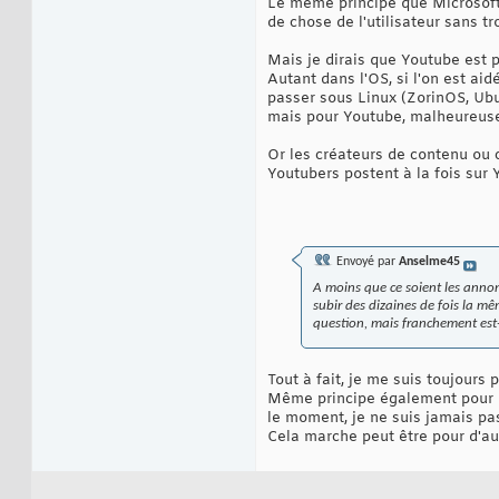
Le même principe que Microsoft a
de chose de l'utilisateur sans tro
Mais je dirais que Youtube est p
Autant dans l'OS, si l'on est aid
passer sous Linux (ZorinOS, Ubun
mais pour Youtube, malheureus
Or les créateurs de contenu ou c
Youtubers postent à la fois sur Y
Envoyé par
Anselme45
A moins que ce soient les annon
subir des dizaines de fois la m
question, mais franchement est-
Tout à fait, je me suis toujours
Même principe également pour la
le moment, je ne suis jamais pa
Cela marche peut être pour d'au