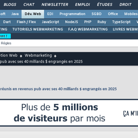
BLOGS
CHAT
NEWSLETTER
EMPLOI
ÉTUDES
DROIT
oft
Java
Dév. Web
EDI
Programmation
SGBD
Office
Mobiles
Dart
Flash / Flex
JavaScript
NodeJS
PHP
Ruby
TypeScript
ING
TUTORIELS WEBMARKETING
F.A.Q WEBMARKETING
LIVRES WEBM
ent !
Règles
ption Web
Webmarketing
ub avec ses 40 milliards $ engrangés en 2025
éunis en revenus pub avec ses 40 milliards $ engrangés en 2025