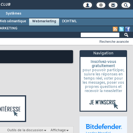
CLUB
Systèmes
Web sémantique
Webmarketing
(X)HTML
ARKETING
Recherche avancée
Navigation
Inscrivez-vous
gratuitement
pour pouvoir participer,
suivre les réponses en
temps réel, voter pour
les messages, poser vos
propres questions et
recevoir la newsletter
Outils de la discussion
Affichage