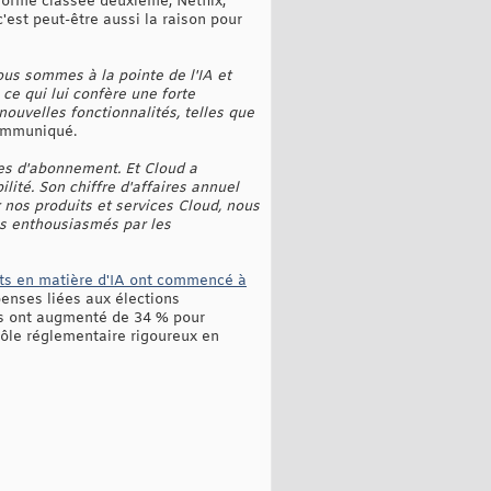
eforme classée deuxième, Netflix,
'est peut-être aussi la raison pour
ous sommes à la pointe de l'IA et
 ce qui lui confère une forte
nouvelles fonctionnalités, telles que
communiqué.
es d'abonnement. Et Cloud a
lité. Son chiffre d'affaires annuel
 nos produits et services Cloud, nous
es enthousiasmés par les
nts en matière d'IA ont commencé à
penses liées aux élections
es ont augmenté de 34 % pour
trôle réglementaire rigoureux en