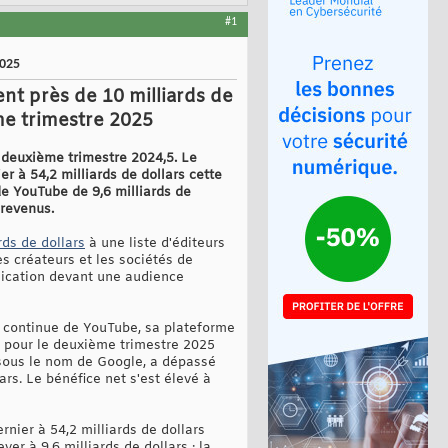
#1
2025
nt près de 10 milliards de
me trimestre 2025
u deuxième trimestre 2024,5. Le
r à 54,2 milliards de dollars cette
de YouTube de 9,6 milliards de
 revenus.
rds de dollars
à une liste d'éditeurs
es créateurs et les sociétés de
plication devant une audience
 continue de YouTube, sa plateforme
s pour le deuxième trimestre 2025
e sous le nom de Google, a dépassé
ars. Le bénéfice net s'est élevé à
rnier à 54,2 milliards de dollars
er à 9,6 milliards de dollars ; la