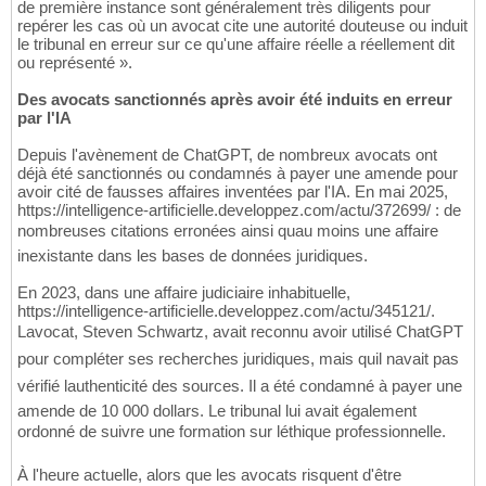
de première instance sont généralement très diligents pour
repérer les cas où un avocat cite une autorité douteuse ou induit
le tribunal en erreur sur ce qu'une affaire réelle a réellement dit
ou représenté ».
Des avocats sanctionnés après avoir été induits en erreur
par l'IA
Depuis l'avènement de ChatGPT, de nombreux avocats ont
déjà été sanctionnés ou condamnés à payer une amende pour
avoir cité de fausses affaires inventées par l'IA. En mai 2025,
https://intelligence-artificielle.developpez.com/actu/372699/ : de
nombreuses citations erronées ainsi quau moins une affaire
inexistante dans les bases de données juridiques.
En 2023, dans une affaire judiciaire inhabituelle,
https://intelligence-artificielle.developpez.com/actu/345121/.
Lavocat, Steven Schwartz, avait reconnu avoir utilisé ChatGPT
pour compléter ses recherches juridiques, mais quil navait pas
vérifié lauthenticité des sources. Il a été condamné à payer une
amende de 10 000 dollars. Le tribunal lui avait également
ordonné de suivre une formation sur léthique professionnelle.
À l'heure actuelle, alors que les avocats risquent d'être