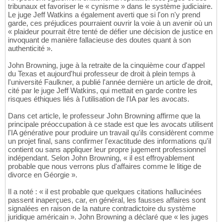
tribunaux et favoriser le « cynisme » dans le système judiciaire.
Le juge Jeff Watkins a également averti que si l'on n'y prend
garde, ces préjudices pourraient ouvrir la voie à un avenir où un
« plaideur pourrait être tenté de défier une décision de justice en
invoquant de manière fallacieuse des doutes quant à son
authenticité ».
John Browning, juge à la retraite de la cinquième cour d'appel
du Texas et aujourd'hui professeur de droit à plein temps à
l'université Faulkner, a publié l'année dernière un article de droit,
cité par le juge Jeff Watkins, qui mettait en garde contre les
risques éthiques liés à l'utilisation de l'IA par les avocats.
Dans cet article, le professeur John Browning affirme que la
principale préoccupation à ce stade est que les avocats utilisent
l'IA générative pour produire un travail qu'ils considèrent comme
un projet final, sans confirmer l'exactitude des informations qu'il
contient ou sans appliquer leur propre jugement professionnel
indépendant. Selon John Browning, « il est effroyablement
probable que nous verrons plus d'affaires comme le litige de
divorce en Géorgie ».
Il a noté : « il est probable que quelques citations hallucinées
passent inaperçues, car, en général, les fausses affaires sont
signalées en raison de la nature contradictoire du système
juridique américain ». John Browning a déclaré que « les juges