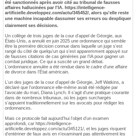
été sanctionnés après avoir cité au tribunal de fausses
affaires hallucinées par l'IA. https://intelligence-
artificielle.developpez.com/actu/345452/, alors qu'elle reste
une machine incapable dassumer ses erreurs ou dexpliquer
clairement ses décisions.
Un collège de trois juges de la cour d'appel de Géorgie, aux
États-Unis, a annulé en juin 2025 une ordonnance qui semble
être la première décision connue dans laquelle un juge s'est
rangé du côté de quelqu'un qui s'est apparemment appuyé sur
de fausses citations de cas générées par l'IA pour gagner un
combat juridique. Ce qui a suscité un grand débat.
L'ordonnance annulée a été rendue dans le cadre d'une affaire
de divorce dans l'État américain.
L'un des juges de la cour d'appel de Géorgie, Jeff Watkins, a
déclaré que l'ordonnance elle-même avait été rédigée par
l'avocate du mari, Diana Lynch. Il s'agit d'une pratique courante
dans de nombreux tribunaux, où les juges surchargés
s'appuient traditionnellement sur les avocats pour rédiger les
ordonnances.
Mais ce protocole fait aujourd'hui l'objet d'un examen
approfondi, car https://intelligence-
artificielle.developpez.com/actu/345121/, et les juges risquent
d'entériner de faux avis en n'examinant pas attentivement les