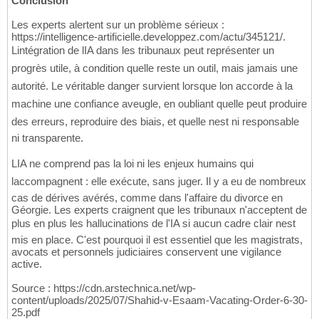
Conclusion
Les experts alertent sur un problème sérieux :
https://intelligence-artificielle.developpez.com/actu/345121/.
Lintégration de lIA dans les tribunaux peut représenter un
progrès utile, à condition quelle reste un outil, mais jamais une
autorité. Le véritable danger survient lorsque lon accorde à la
machine une confiance aveugle, en oubliant quelle peut produire
des erreurs, reproduire des biais, et quelle nest ni responsable
ni transparente.
LIA ne comprend pas la loi ni les enjeux humains qui
laccompagnent : elle exécute, sans juger. Il y a eu de nombreux
cas de dérives avérés, comme dans l'affaire du divorce en
Géorgie. Les experts craignent que les tribunaux n'acceptent de
plus en plus les hallucinations de l'IA si aucun cadre clair nest
mis en place. C'est pourquoi il est essentiel que les magistrats,
avocats et personnels judiciaires conservent une vigilance
active.
Source : https://cdn.arstechnica.net/wp-
content/uploads/2025/07/Shahid-v-Esaam-Vacating-Order-6-30-
25.pdf