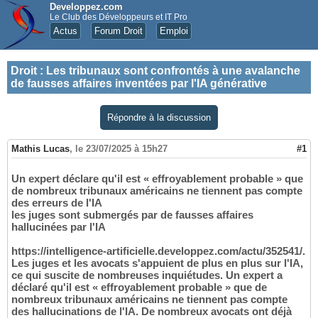
Developpez.com
Le Club des Développeurs et IT Pro
Actus
Forum Droit
Emploi
Droit
:
Les tribunaux sont confrontés à une avalanche
de fausses affaires inventées par l'IA générative
Répondre à la discussion
Mathis Lucas
,
le 23/07/2025 à 15h27
#1
Un expert déclare qu'il est « effroyablement probable » que
de nombreux tribunaux américains ne tiennent pas compte
des erreurs de l'IA
les juges sont submergés par de fausses affaires
hallucinées par l'IA
https://intelligence-artificielle.developpez.com/actu/352541/.
Les juges et les avocats s'appuient de plus en plus sur l'IA,
ce qui suscite de nombreuses inquiétudes. Un expert a
déclaré qu'il est « effroyablement probable » que de
nombreux tribunaux américains ne tiennent pas compte
des hallucinations de l'IA. De nombreux avocats ont déjà