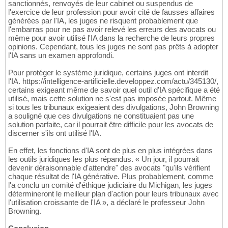
sanctionnés, renvoyés de leur cabinet ou suspendus de
l'exercice de leur profession pour avoir cité de fausses affaires
générées par l'IA, les juges ne risquent probablement que
l'embarras pour ne pas avoir relevé les erreurs des avocats ou
même pour avoir utilisé l'IA dans la recherche de leurs propres
opinions. Cependant, tous les juges ne sont pas prêts à adopter
l'IA sans un examen approfondi.
Pour protéger le système juridique, certains juges ont interdit
l'IA. https://intelligence-artificielle.developpez.com/actu/345130/,
certains exigeant même de savoir quel outil d'IA spécifique a été
utilisé, mais cette solution ne s'est pas imposée partout. Même
si tous les tribunaux exigeaient des divulgations, John Browning
a souligné que ces divulgations ne constituaient pas une
solution parfaite, car il pourrait être difficile pour les avocats de
discerner s'ils ont utilisé l'IA.
En effet, les fonctions d'IA sont de plus en plus intégrées dans
les outils juridiques les plus répandus. « Un jour, il pourrait
devenir déraisonnable d'attendre" des avocats "qu'ils vérifient
chaque résultat de l'IA générative. Plus probablement, comme
l'a conclu un comité d'éthique judiciaire du Michigan, les juges
détermineront le meilleur plan d'action pour leurs tribunaux avec
l'utilisation croissante de l'IA », a déclaré le professeur John
Browning.