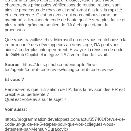
chargera des principales vérifications de routine, rationalisant
ainsi le processus de révision et améliorant à la fois la rapidité
et la cohérence. C'est un avenir qui nous enthousiasme, un
avenir où la livraison de code de haute qualité sera plus facile et
plus rapide, grâce au soutien de l'IA à chaque étape du
processus.
Que vous travailliez chez Microsoft ou que vous contribuiez à la
communauté des développeurs au sens large, l'IA peut vous
aider à coder plus intelligemment. Essayez la révision de code
de GitHub Copilot et intégrez l'IA à votre flux de travail.
Source
: https://docs.github.com/en/copilot/how-
tos/agents/copilot-code-review/using-copilot-code-review
Et vous ?
Pensez-vous que l'utilisation de l'IA dans la révision des PR est
crédible ou pertinente ?
Quel est votre avis sur le sujet ?
Voir aussi :
https://programmation.developpez.com/actu/357401/Revue-de-
code-un-guide-en-5-etapes-pour-que-vos-collegues-vous-
detestent-par-Mensur-Durakovic/