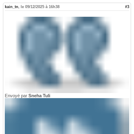
kain_tn
,
le 09/12/2025 à 16h38
#3
Envoyé par
Sneha Tuli