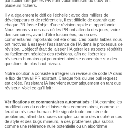
particulier lorsque les PR sont volumineuses ou couvrent
plusieurs fichiers.
Il y a également le défi de l'échelle : avec des milliers de
développeurs et de référentiels, il est difficile de garantir que
chaque PR fasse l'objet d'une révision rapide et approfondie.
Nous avons vu des cas où les PR ont attendu des jours, voire
des semaines, avant d'être fusionnées, ou où des
commentaires importants ont été omis. Ces points faibles nous
ont motivés à essayer l'assistance de l'IA dans le processus de
révision. L'objectif était de laisser l'IA gérer les aspects répétitifs
ou facilement négligés des révisions, afin de libérer les
réviseurs humains qui pourraient ainsi se concentrer sur des
questions de plus haut niveau.
Notre solution a consisté à intégrer un réviseur de code IA dans
le flux de travail PR existant. Chaque fois qu'une pull request
est créée, l'assistant IA intervient automatiquement en tant que
réviseur. Voici ce qu'il fait :
Vérifications et commentaires automatisés
: l'IA examine les
modifications du code et laisse des commentaires, comme le
ferait un réviseur humain. Elle signale toute une série de
problèmes, allant de choses simples comme des incohérences
de style et des bugs mineurs, à des problèmes plus subtils
comme une référence nulle potentielle ou un algorithme