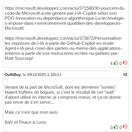
https://microsoft.developpez.com/actu/371580/30-pourcent-du-
code-de-Microsoft-a-ete-genere-par-l-IA-Copilot-selon-son-
PDG-Innovation-ou-dependance-algorithmique-La-technologie-
s-impose-dans-l-environnement-quotidien-des-developpeurs-
Microsoft/
https://microsoft.developpez.com/actu/373872/Personnaliser-
les-reponses-de-l-IA-a-partir-de-GitHub-Copilot-en-mode-
Agent-l-IA-peut-creer-des-parties-ou-meme-des-applications-
entieres-a-partir-de-vos-instructions-ecrites-ou-parlees-par-
Matt-Soucoup/
4
0
OuftiBoy
,
le 09/12/2025 à 16h13
#2
Venant de la part de MicroSoft, dont les dernières "sorties"
étaient truffées de bogues, si c'est le résultat de cet "outil"
d'abord utilisé en interne, je comprend mieux, et ça ne donne
pas envie de s'en servir...
Mais ce n'est que mon avis,
BàV et Peace & Love.
3
0