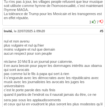
Tu n'es pas à jour, les villages people refusent que leur musique
soit utilisée comme hymne de l'homosexualité, c'est maintenant
l'hymne MAGA.
La tolérance de Trump pour les Mexicain et les transgenres est
en effet réputée.
3
7
Invité
,
le 22/07/2025 à 09h20
#5
nul et non avenu
plus vulgaire et nul qu'hier
moins vulgaire et nul que demain
aucun respect pour son peuple
réclame 10 Md $ à un journal pour calomnie.
il en aura besoin pour payer les dommages intérêts aux obama
qui sont avocats
pas comme lui le fils à papa qui sert à rien
il s'engueule avec les démocrates avec les républicains avec
musk avec les journalistes les avocats les juges les
universitaires
c'est le porte parole des nuls finis
quand il partira de l'endroit ou il naurait jamais du être, ce ne
sera pas sous les applaudissements
et ceux qui lui en voudront le plus seront les plus modestes qu'il