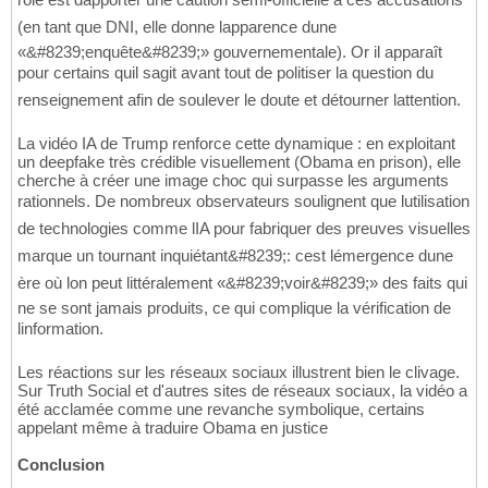
(en tant que DNI, elle donne lapparence dune
«&#8239;enquête&#8239;» gouvernementale). Or il apparaît
pour certains quil sagit avant tout de politiser la question du
renseignement afin de soulever le doute et détourner lattention.
La vidéo IA de Trump renforce cette dynamique : en exploitant
un deepfake très crédible visuellement (Obama en prison), elle
cherche à créer une image choc qui surpasse les arguments
rationnels. De nombreux observateurs soulignent que lutilisation
de technologies comme lIA pour fabriquer des preuves visuelles
marque un tournant inquiétant&#8239;: cest lémergence dune
ère où lon peut littéralement «&#8239;voir&#8239;» des faits qui
ne se sont jamais produits, ce qui complique la vérification de
linformation.
Les réactions sur les réseaux sociaux illustrent bien le clivage.
Sur Truth Social et d'autres sites de réseaux sociaux, la vidéo a
été acclamée comme une revanche symbolique, certains
appelant même à traduire Obama en justice
Conclusion