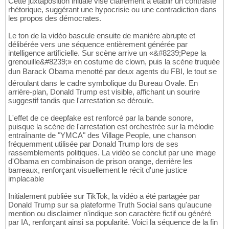
Cette juxtaposition initiale vise clairement à établir un contraste
rhétorique, suggérant une hypocrisie ou une contradiction dans
les propos des démocrates.
Le ton de la vidéo bascule ensuite de manière abrupte et
délibérée vers une séquence entièrement générée par
intelligence artificielle. Sur scène arrive un «&#8239;Pepe la
grenouille&#8239;» en costume de clown, puis la scène truquée
dun Barack Obama menotté par deux agents du FBI, le tout se
déroulant dans le cadre symbolique du Bureau Ovale. En
arrière-plan, Donald Trump est visible, affichant un sourire
suggestif tandis que l'arrestation se déroule.
L'effet de ce deepfake est renforcé par la bande sonore,
puisque la scène de l'arrestation est orchestrée sur la mélodie
entraînante de "YMCA" des Village People, une chanson
fréquemment utilisée par Donald Trump lors de ses
rassemblements politiques. La vidéo se conclut par une image
d'Obama en combinaison de prison orange, derrière les
barreaux, renforçant visuellement le récit d'une justice
implacable
Initialement publiée sur TikTok, la vidéo a été partagée par
Donald Trump sur sa plateforme Truth Social sans qu'aucune
mention ou disclaimer n'indique son caractère fictif ou généré
par IA, renforçant ainsi sa popularité. Voici la séquence de la fin