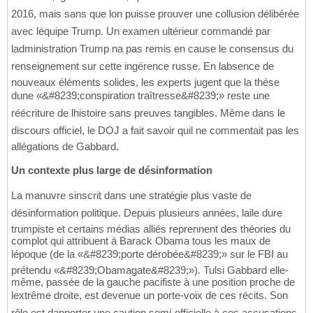
2016, mais sans que lon puisse prouver une collusion délibérée
avec léquipe Trump. Un examen ultérieur commandé par
ladministration Trump na pas remis en cause le consensus du
renseignement sur cette ingérence russe. En labsence de
nouveaux éléments solides, les experts jugent que la thèse
dune «&#8239;conspiration traîtresse&#8239;» reste une
réécriture de lhistoire sans preuves tangibles. Même dans le
discours officiel, le DOJ a fait savoir quil ne commentait pas les
allégations de Gabbard.
Un contexte plus large de désinformation
La manuvre sinscrit dans une stratégie plus vaste de
désinformation politique. Depuis plusieurs années, laile dure
trumpiste et certains médias alliés reprennent des théories du
complot qui attribuent à Barack Obama tous les maux de
lépoque (de la «&#8239;porte dérobée&#8239;» sur le FBI au
prétendu «&#8239;Obamagate&#8239;»). Tulsi Gabbard elle-
même, passée de la gauche pacifiste à une position proche de
lextrême droite, est devenue un porte-voix de ces récits. Son
rôle est dapporter une caution semi-officielle à ces accusations