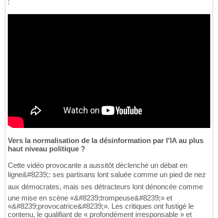
:
Vers la normalisation de la désinformation par l'IA au plus
haut niveau politique ?
Cette vidéo provocante a aussitôt déclenché un débat en
ligne&#8239;: ses partisans lont saluée comme un pied de nez
aux démocrates, mais ses détracteurs lont dénoncée comme
une mise en scène «&#8239;trompeuse&#8239;» et
«&#8239;provocatrice&#8239;». Les critiques ont fustigé le
contenu, le qualifiant de « profondément irresponsable » et