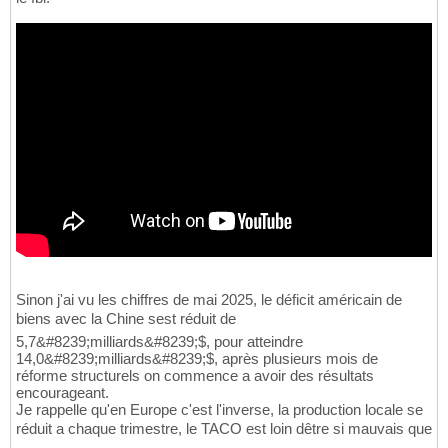
Sinon j'ai vu les chiffres de mai 2025, le déficit américain de
biens avec la Chine sest réduit de
5,7&#8239;milliards&#8239;$, pour atteindre
14,0&#8239;milliards&#8239;$, après plusieurs mois de
réforme structurels on commence a avoir des résultats
encourageant.
Je rappelle qu'en Europe c'est l'inverse, la production locale se
réduit a chaque trimestre, le TACO est loin dêtre si mauvais que