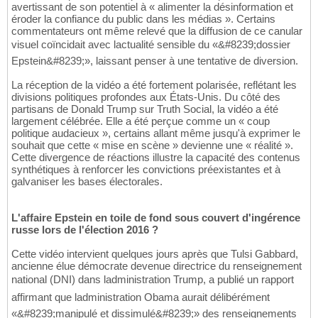
avertissant de son potentiel à « alimenter la désinformation et
éroder la confiance du public dans les médias ». Certains
commentateurs ont même relevé que la diffusion de ce canular
visuel coïncidait avec lactualité sensible du «&#8239;dossier
Epstein&#8239;», laissant penser à une tentative de diversion.
La réception de la vidéo a été fortement polarisée, reflétant les
divisions politiques profondes aux États-Unis. Du côté des
partisans de Donald Trump sur Truth Social, la vidéo a été
largement célébrée. Elle a été perçue comme un « coup
politique audacieux », certains allant même jusqu'à exprimer le
souhait que cette « mise en scène » devienne une « réalité ».
Cette divergence de réactions illustre la capacité des contenus
synthétiques à renforcer les convictions préexistantes et à
galvaniser les bases électorales.
L'affaire Epstein en toile de fond sous couvert d'ingérence
russe lors de l'élection 2016 ?
Cette vidéo intervient quelques jours après que Tulsi Gabbard,
ancienne élue démocrate devenue directrice du renseignement
national (DNI) dans ladministration Trump, a publié un rapport
affirmant que ladministration Obama aurait délibérément
«&#8239;manipulé et dissimulé&#8239;» des renseignements