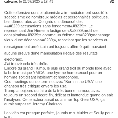
calvaire
,
le 21/07/2025 à 17h43
#2
Cette offensive conspirationniste a immédiatement suscité le
scepticisme de nombreux médias et personnalités politiques.
Les démocrates au Congrès ont dénoncé des
«&#8239;accusations sans fondement&#8239;». Le
représentant Jim Himes a fustigé ce «&#8239;motif de
conspiration&#8239;» comme un énième «&#8239;mensonge
vieux dune décennie&#8239;», rappelant que les services du
renseignement américain ont toujours affirmé quils navaient
aucune preuve dune manipulation illégale des résultats
électoraux.
J'ai trouvé cela très drôle.
Encore du grand Trump, le plus grand troll du monde libre avec
la belle musique YMCA, une hymne homosexuel pour un
homme soit disant intolérant et homophobe.
Ces meetings qui se termine avec "Born in the USA" une
chanson très critique envers les usa.
Trump a toujours su faire de la très bonne humour, avec
toujours un second degré fin, délicat et inattendue quand on sait
l'analyser. Cette acteur aurait du animer Top Gear USA, ça
aurait surpassé Jeremy Clarkson.
La vidéo est presque parfaite, j'aurais mis Mulder et Scully pour
le fbi.