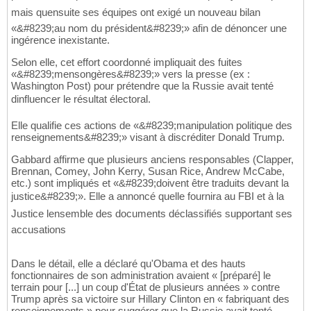
mais quensuite ses équipes ont exigé un nouveau bilan
«&#8239;au nom du président&#8239;» afin de dénoncer une
ingérence inexistante.
Selon elle, cet effort coordonné impliquait des fuites
«&#8239;mensongères&#8239;» vers la presse (ex :
Washington Post) pour prétendre que la Russie avait tenté
dinfluencer le résultat électoral.
Elle qualifie ces actions de «&#8239;manipulation politique des
renseignements&#8239;» visant à discréditer Donald Trump.
Gabbard affirme que plusieurs anciens responsables (Clapper,
Brennan, Comey, John Kerry, Susan Rice, Andrew McCabe,
etc.) sont impliqués et «&#8239;doivent être traduits devant la
justice&#8239;». Elle a annoncé quelle fournira au FBI et à la
Justice lensemble des documents déclassifiés supportant ses
accusations
Dans le détail, elle a déclaré qu'Obama et des hauts
fonctionnaires de son administration avaient « [préparé] le
terrain pour [...] un coup d'État de plusieurs années » contre
Trump après sa victoire sur Hillary Clinton en « fabriquant des
renseignements » pour suggérer que la Russie avait tenté