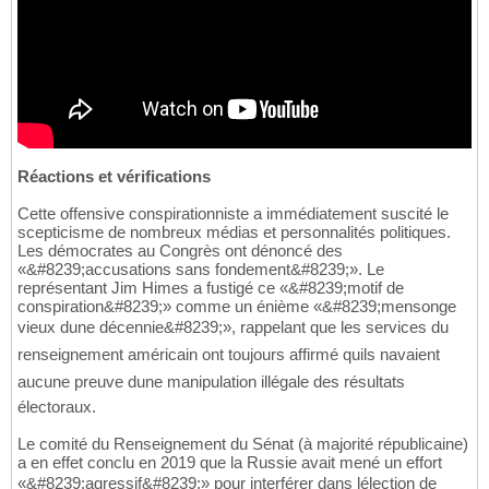
Réactions et vérifications
Cette offensive conspirationniste a immédiatement suscité le
scepticisme de nombreux médias et personnalités politiques.
Les démocrates au Congrès ont dénoncé des
«&#8239;accusations sans fondement&#8239;». Le
représentant Jim Himes a fustigé ce «&#8239;motif de
conspiration&#8239;» comme un énième «&#8239;mensonge
vieux dune décennie&#8239;», rappelant que les services du
renseignement américain ont toujours affirmé quils navaient
aucune preuve dune manipulation illégale des résultats
électoraux.
Le comité du Renseignement du Sénat (à majorité républicaine)
a en effet conclu en 2019 que la Russie avait mené un effort
«&#8239;agressif&#8239;» pour interférer dans lélection de