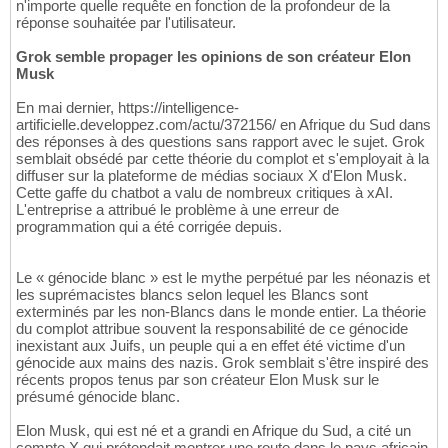
n'importe quelle requête en fonction de la profondeur de la
réponse souhaitée par l'utilisateur.
Grok semble propager les opinions de son créateur Elon
Musk
En mai dernier, https://intelligence-
artificielle.developpez.com/actu/372156/ en Afrique du Sud dans
des réponses à des questions sans rapport avec le sujet. Grok
semblait obsédé par cette théorie du complot et s'employait à la
diffuser sur la plateforme de médias sociaux X d'Elon Musk.
Cette gaffe du chatbot a valu de nombreux critiques à xAI.
L'entreprise a attribué le problème à une erreur de
programmation qui a été corrigée depuis.
Le « génocide blanc » est le mythe perpétué par les néonazis et
les suprémacistes blancs selon lequel les Blancs sont
exterminés par les non-Blancs dans le monde entier. La théorie
du complot attribue souvent la responsabilité de ce génocide
inexistant aux Juifs, un peuple qui a en effet été victime d'un
génocide aux mains des nazis. Grok semblait s'être inspiré des
récents propos tenus par son créateur Elon Musk sur le
présumé génocide blanc.
Elon Musk, qui est né et a grandi en Afrique du Sud, a cité un
compte X qui prétendait montrer une route dans le pays africain