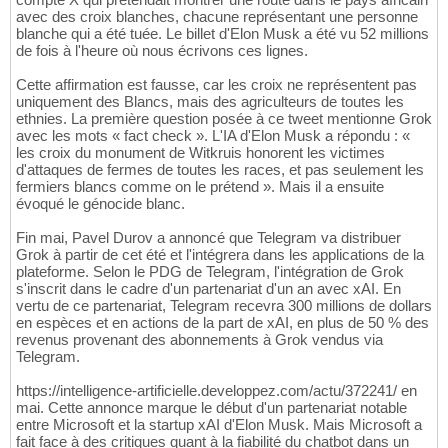
avec des croix blanches, chacune représentant une personne
blanche qui a été tuée. Le billet d'Elon Musk a été vu 52 millions
de fois à l'heure où nous écrivons ces lignes.
Cette affirmation est fausse, car les croix ne représentent pas
uniquement des Blancs, mais des agriculteurs de toutes les
ethnies. La première question posée à ce tweet mentionne Grok
avec les mots « fact check ». L'IA d'Elon Musk a répondu : «
les croix du monument de Witkruis honorent les victimes
d'attaques de fermes de toutes les races, et pas seulement les
fermiers blancs comme on le prétend ». Mais il a ensuite
évoqué le génocide blanc.
Fin mai, Pavel Durov a annoncé que Telegram va distribuer
Grok à partir de cet été et l'intégrera dans les applications de la
plateforme. Selon le PDG de Telegram, l'intégration de Grok
s'inscrit dans le cadre d'un partenariat d'un an avec xAI. En
vertu de ce partenariat, Telegram recevra 300 millions de dollars
en espèces et en actions de la part de xAI, en plus de 50 % des
revenus provenant des abonnements à Grok vendus via
Telegram.
https://intelligence-artificielle.developpez.com/actu/372241/ en
mai. Cette annonce marque le début d'un partenariat notable
entre Microsoft et la startup xAI d'Elon Musk. Mais Microsoft a
fait face à des critiques quant à la fiabilité du chatbot dans un