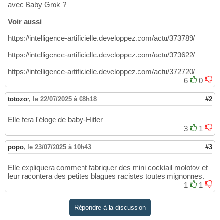
avec Baby Grok ?
Voir aussi
https://intelligence-artificielle.developpez.com/actu/373789/
https://intelligence-artificielle.developpez.com/actu/373622/
https://intelligence-artificielle.developpez.com/actu/372720/
6
0
totozor
,
le 22/07/2025 à 08h18
#2
Elle fera l'éloge de baby-Hitler
3
1
popo
,
le 23/07/2025 à 10h43
#3
Elle expliquera comment fabriquer des mini cocktail molotov et
leur racontera des petites blagues racistes toutes mignonnes.
1
1
Répondre à la discussion