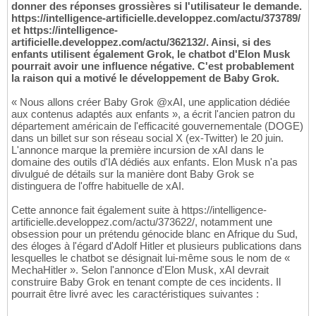
donner des réponses grossières si l'utilisateur le demande.
https://intelligence-artificielle.developpez.com/actu/373789/
et https://intelligence-
artificielle.developpez.com/actu/362132/. Ainsi, si des
enfants utilisent également Grok, le chatbot d'Elon Musk
pourrait avoir une influence négative. C'est probablement
la raison qui a motivé le développement de Baby Grok.
« Nous allons créer Baby Grok @xAI, une application dédiée
aux contenus adaptés aux enfants », a écrit l'ancien patron du
département américain de l'efficacité gouvernementale (DOGE)
dans un billet sur son réseau social X (ex-Twitter) le 20 juin.
L'annonce marque la première incursion de xAI dans le
domaine des outils d'IA dédiés aux enfants. Elon Musk n'a pas
divulgué de détails sur la manière dont Baby Grok se
distinguera de l'offre habituelle de xAI.
Cette annonce fait également suite à https://intelligence-
artificielle.developpez.com/actu/373622/, notamment une
obsession pour un prétendu génocide blanc en Afrique du Sud,
des éloges à l'égard d'Adolf Hitler et plusieurs publications dans
lesquelles le chatbot se désignait lui-même sous le nom de «
MechaHitler ». Selon l'annonce d'Elon Musk, xAI devrait
construire Baby Grok en tenant compte de ces incidents. Il
pourrait être livré avec les caractéristiques suivantes :