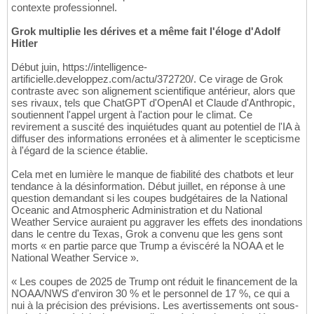
contexte professionnel.
Grok multiplie les dérives et a même fait l'éloge d'Adolf
Hitler
Début juin, https://intelligence-
artificielle.developpez.com/actu/372720/. Ce virage de Grok
contraste avec son alignement scientifique antérieur, alors que
ses rivaux, tels que ChatGPT d'OpenAI et Claude d'Anthropic,
soutiennent l'appel urgent à l'action pour le climat. Ce
revirement a suscité des inquiétudes quant au potentiel de l'IA à
diffuser des informations erronées et à alimenter le scepticisme
à l'égard de la science établie.
Cela met en lumière le manque de fiabilité des chatbots et leur
tendance à la désinformation. Début juillet, en réponse à une
question demandant si les coupes budgétaires de la National
Oceanic and Atmospheric Administration et du National
Weather Service auraient pu aggraver les effets des inondations
dans le centre du Texas, Grok a convenu que les gens sont
morts « en partie parce que Trump a éviscéré la NOAA et le
National Weather Service ».
« Les coupes de 2025 de Trump ont réduit le financement de la
NOAA/NWS d'environ 30 % et le personnel de 17 %, ce qui a
nui à la précision des prévisions. Les avertissements ont sous-