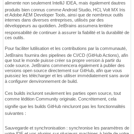
alimente non seulement IntelliJ IDEA, mais également dautres
produits bien connus comme Android Studio, HCL Volt MX Iris
et Adobe AEM Developer Tools, ainsi que de nombreux outils
internes dans diverses entreprises, utilisés par des
développeurs au quotidien. JetBrains assumera lentière
responsabilité de continuer à assurer la fiabilité et la durabilité de
ces outils.
Pour faciliter lutilisation et les contributions par la communauté,
JetBrains fournira des pipelines de CI/CD (GitHub Actions), afin
que tout le monde puisse créer sa propre version à partir du
code source. JetBrains commencera également à publier des
versions open source directement sur GitHub, afin que vous
puissiez les télécharger et les utiliser immédiatement sans avoir
à configurer denvironnement de build.
Ces builds incluront seulement les parties open source, tout
comme lédition Community originale. Concrètement, cela
signifie que les builds GitHub nincluront pas les fonctionnalités
suivantes :
Sauvegarde et synchronisation : synchronise les paramètres de
votre IDE et vos plugins sur plusieurs machines à laide de votre