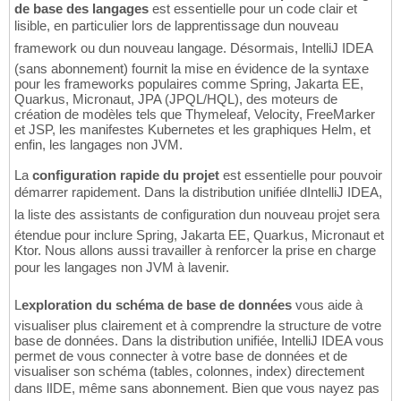
de base des langages
est essentielle pour un code clair et
lisible, en particulier lors de lapprentissage dun nouveau
framework ou dun nouveau langage. Désormais, IntelliJ IDEA
(sans abonnement) fournit la mise en évidence de la syntaxe
pour les frameworks populaires comme Spring, Jakarta EE,
Quarkus, Micronaut, JPA (JPQL/HQL), des moteurs de
création de modèles tels que Thymeleaf, Velocity, FreeMarker
et JSP, les manifestes Kubernetes et les graphiques Helm, et
enfin, les langages non JVM.
La
configuration rapide du projet
est essentielle pour pouvoir
démarrer rapidement. Dans la distribution unifiée dIntelliJ IDEA,
la liste des assistants de configuration dun nouveau projet sera
étendue pour inclure Spring, Jakarta EE, Quarkus, Micronaut et
Ktor. Nous allons aussi travailler à renforcer la prise en charge
pour les langages non JVM à lavenir.
L
exploration du schéma de base de données
vous aide à
visualiser plus clairement et à comprendre la structure de votre
base de données. Dans la distribution unifiée, IntelliJ IDEA vous
permet de vous connecter à votre base de données et de
visualiser son schéma (tables, colonnes, index) directement
dans lIDE, même sans abonnement. Bien que vous nayez pas