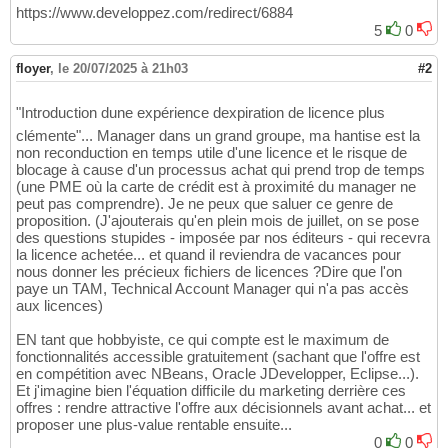
https://www.developpez.com/redirect/6884
5
0
floyer
,
le 20/07/2025 à 21h03
#2
"Introduction dune expérience dexpiration de licence plus
clémente"... Manager dans un grand groupe, ma hantise est la
non reconduction en temps utile d'une licence et le risque de
blocage à cause d'un processus achat qui prend trop de temps
(une PME où la carte de crédit est à proximité du manager ne
peut pas comprendre). Je ne peux que saluer ce genre de
proposition. (J'ajouterais qu'en plein mois de juillet, on se pose
des questions stupides - imposée par nos éditeurs - qui recevra
la licence achetée... et quand il reviendra de vacances pour
nous donner les précieux fichiers de licences ?Dire que l'on
paye un TAM, Technical Account Manager qui n'a pas accès
aux licences)
EN tant que hobbyiste, ce qui compte est le maximum de
fonctionnalités accessible gratuitement (sachant que l'offre est
en compétition avec NBeans, Oracle JDevelopper, Eclipse...).
Et j'imagine bien l'équation difficile du marketing derrière ces
offres : rendre attractive l'offre aux décisionnels avant achat... et
proposer une plus-value rentable ensuite...
0
0