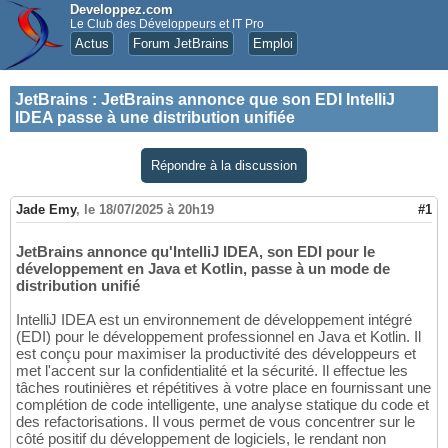
Developpez.com
Le Club des Développeurs et IT Pro
Actus
Forum JetBrains
Emploi
JetBrains
:
JetBrains annonce que son EDI IntelliJ
IDEA passe à une distribution unifiée
Répondre à la discussion
Jade Emy
,
le 18/07/2025 à 20h19
#1
JetBrains annonce qu'IntelliJ IDEA, son EDI pour le
développement en Java et Kotlin, passe à un mode de
distribution unifié
IntelliJ IDEA est un environnement de développement intégré
(EDI) pour le développement professionnel en Java et Kotlin. Il
est conçu pour maximiser la productivité des développeurs et
met l'accent sur la confidentialité et la sécurité. Il effectue les
tâches routinières et répétitives à votre place en fournissant une
complétion de code intelligente, une analyse statique du code et
des refactorisations. Il vous permet de vous concentrer sur le
côté positif du développement de logiciels, le rendant non