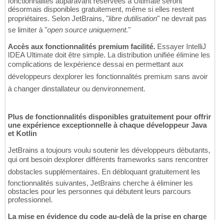
fonctionnalités auparavant réservées à Ultimate seront
désormais disponibles gratuitement, même si elles restent
propriétaires. Selon JetBrains, "
libre dutilisation
" ne devrait pas
se limiter à "
open source uniquement.
"
Accès aux fonctionnalités premium facilité.
Essayer IntelliJ
IDEA Ultimate doit être simple. La distribution unifiée élimine les
complications de lexpérience dessai en permettant aux
développeurs dexplorer les fonctionnalités premium sans avoir
à changer dinstallateur ou denvironnement.
Plus de fonctionnalités disponibles gratuitement pour offrir
une expérience exceptionnelle à chaque développeur Java
et Kotlin
JetBrains a toujours voulu soutenir les développeurs débutants,
qui ont besoin dexplorer différents frameworks sans rencontrer
dobstacles supplémentaires. En débloquant gratuitement les
fonctionnalités suivantes, JetBrains cherche à éliminer les
obstacles pour les personnes qui débutent leurs parcours
professionnel.
La mise en évidence du code au-delà de la prise en charge