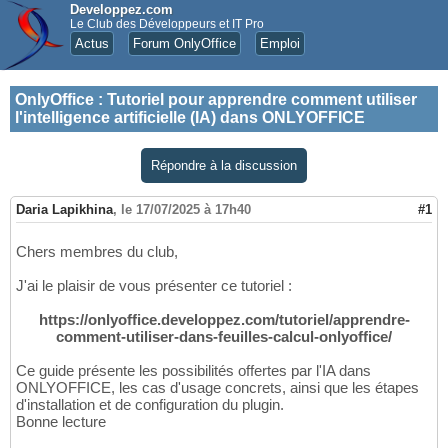
Developpez.com
Le Club des Développeurs et IT Pro
Actus
Forum OnlyOffice
Emploi
OnlyOffice
:
Tutoriel pour apprendre comment utiliser
l'intelligence artificielle (IA) dans ONLYOFFICE
Répondre à la discussion
Daria Lapikhina
,
le 17/07/2025 à 17h40
#1
Chers membres du club,
J'ai le plaisir de vous présenter ce tutoriel :
https://onlyoffice.developpez.com/tutoriel/apprendre-
comment-utiliser-dans-feuilles-calcul-onlyoffice/
Ce guide présente les possibilités offertes par l'IA dans
ONLYOFFICE, les cas d'usage concrets, ainsi que les étapes
d'installation et de configuration du plugin.
Bonne lecture