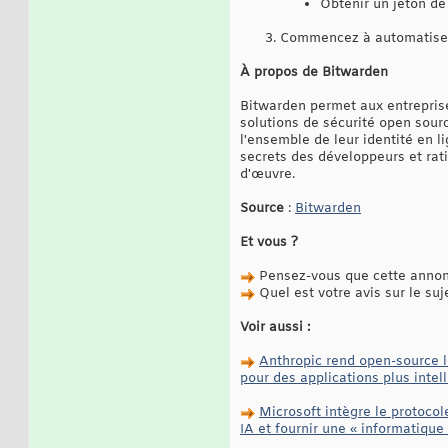
Obtenir un jeton de
Commencez à automatiser 
À propos de Bitwarden
Bitwarden permet aux entreprises
solutions de sécurité open sourc
l'ensemble de leur identité en l
secrets des développeurs et rati
d'œuvre.
Source
:
Bitwarden
Et vous ?
Pensez-vous que cette annonc
Quel est votre avis sur le suj
Voir aussi :
Anthropic rend open-source l
pour des applications plus intel
Microsoft intègre le protoc
IA et fournir une « informatique