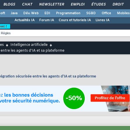
BLOGS
CHAT
NEWSLETTER
EMPLOI
ÉTUDES
DROIT
oft
Java
Dév. Web
EDI
Programmation
SGBD
Office
Mobiles
Actualités IA
Forum IA
Cours et tutoriels IA
Livres IA
ent !
Règles
es
Intelligence artificielle
ntre les agents d'IA et sa plateforme
gration sécurisée entre les agents d'IA et sa plateforme