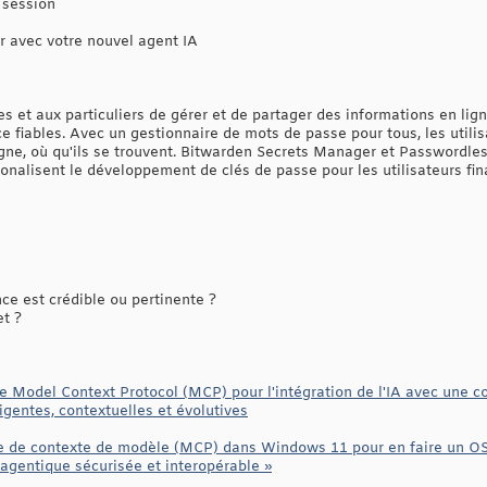
 session
avec votre nouvel agent IA
 et aux particuliers de gérer et de partager des informations en lign
e fiables. Avec un gestionnaire de mots de passe pour tous, les utili
igne, où qu'ils se trouvent. Bitwarden Secrets Manager et Passwordles
onalisent le développement de clés de passe pour les utilisateurs fina
e est crédible ou pertinente ?
et ?
e Model Context Protocol (MCP) pour l'intégration de l'IA avec une c
ligentes, contextuelles et évolutives
ole de contexte de modèle (MCP) dans Windows 11 pour en faire un 
 agentique sécurisée et interopérable »