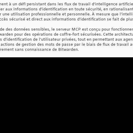
t à un défi persistant dans les flux de travail d'intelligence artifici
éder aux informations d'identification en toute sécurité, en rationalisan
une utilisation professionnelle et personnelle. À mesure que l'intellig
ccès sécurisé et direct aux informations d'identification se fait de plus
de des données sensibles, le serveur MCP est conçu pour fonctionner l
arden pour des opérations de coffre-fort sécurisées. Cette architect
 d'identification de l'utilisateur privées, tout en permettant aux agents
s actions de gestion des mots de passe par le biais de flux de travail 
ffrement sans connaissance de Bitwarden.