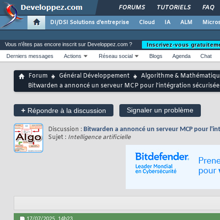
FORUMS
TUTORIELS
FAQ
DI/DSI Solutions d'entreprise
Cloud
IA
ALM
Micros
Vous n'êtes pas encore inscrit sur Developpez.com ?
Inscrivez-vous gratuitem
Derniers messages
Actions
Réseau social
Blogs
Agenda
Chat
Forum
Général Développement
Algorithme & Mathématiqu
Bitwarden a annoncé un serveur MCP pour l'intégration sécurisée e
+
Signaler un problème
Répondre à la discussion
Discussion :
Bitwarden a annoncé un serveur MCP pour l'inté
Sujet :
Intelligence artificielle
17/07/2025,
14h23