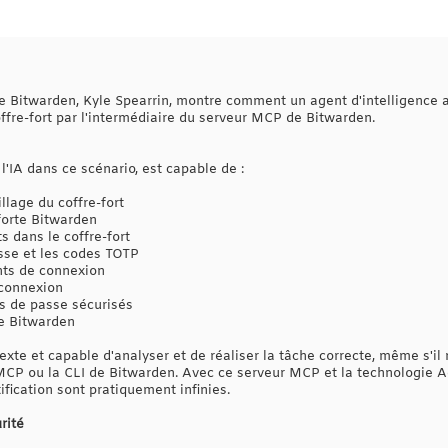
e Bitwarden, Kyle Spearrin, montre comment un agent d'intelligence art
ffre-fort par l'intermédiaire du serveur MCP de Bitwarden.
l'IA dans ce scénario, est capable de :
illage du coffre-fort
forte Bitwarden
s dans le coffre-fort
sse et les codes TOTP
ts de connexion
 connexion
 de passe sécurisés
 de Bitwarden
exte et capable d'analyser et de réaliser la tâche correcte, même s'i
MCP ou la CLI de Bitwarden. Avec ce serveur MCP et la technologie Ag
ification sont pratiquement infinies.
rité