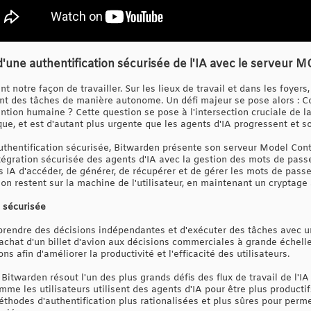
'une authentification sécurisée de l'IA avec le serveur 
 notre façon de travailler. Sur les lieux de travail et dans les foyers
nt des tâches de manière autonome. Un défi majeur se pose alors : 
vention humaine ? Cette question se pose à l'intersection cruciale de 
tique, et est d'autant plus urgente que les agents d'IA progressent et 
authentification sécurisée, Bitwarden présente son serveur Model Cont
'intégration sécurisée des agents d'IA avec la gestion des mots de pa
IA d'accéder, de générer, de récupérer et de gérer les mots de passe 
tion restent sur la machine de l'utilisateur, en maintenant un cryptage
n sécurisée
 prendre des décisions indépendantes et d'exécuter des tâches avec 
l'achat d'un billet d'avion aux décisions commerciales à grande échell
ns afin d'améliorer la productivité et l'efficacité des utilisateurs.
itwarden résout l'un des plus grands défis des flux de travail de l'IA
mme les utilisateurs utilisent des agents d'IA pour être plus productif
éthodes d'authentification plus rationalisées et plus sûres pour perm