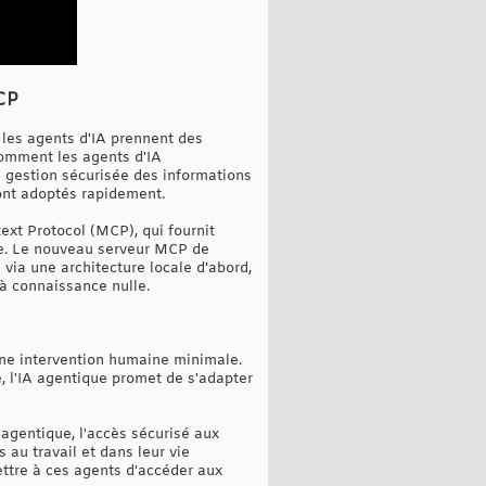
MCP
, les agents d'IA prennent des
Comment les agents d'IA
la gestion sécurisée des informations
sont adoptés rapidement.
ext Protocol (MCP), qui fournit
sse. Le nouveau serveur MCP de
via une architecture locale d'abord,
 à connaissance nulle.
une intervention humaine minimale.
e, l'IA agentique promet de s'adapter
 agentique, l'accès sécurisé aux
s au travail et dans leur vie
ettre à ces agents d'accéder aux