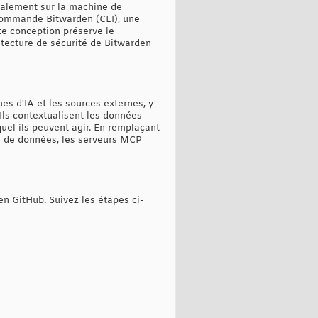
calement sur la machine de
e commande Bitwarden (CLI), une
te conception préserve le
itecture de sécurité de Bitwarden
es d'IA et les sources externes, y
Ils contextualisent les données
el ils peuvent agir. En remplaçant
es de données, les serveurs MCP
en GitHub. Suivez les étapes ci-