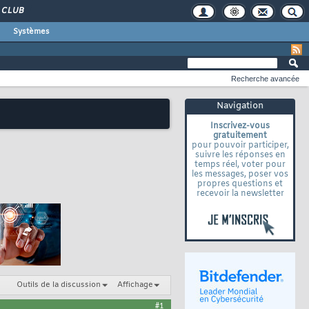
CLUB
Systèmes
Recherche avancée
Navigation
Inscrivez-vous
gratuitement
pour pouvoir participer,
suivre les réponses en
temps réel, voter pour
les messages, poser vos
propres questions et
recevoir la newsletter
Outils de la discussion
Affichage
#1