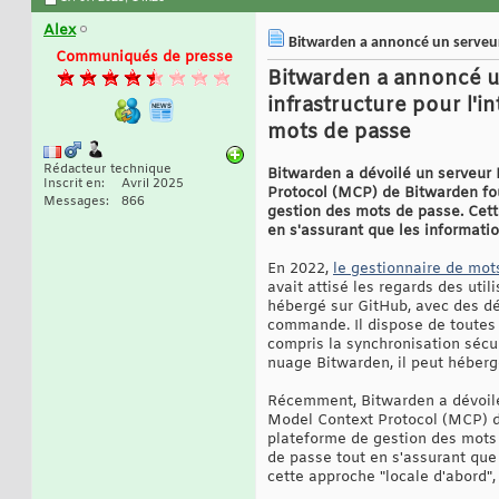
Alex
Bitwarden a annoncé un serveur M
Communiqués de presse
Bitwarden a annoncé u
infrastructure pour l'i
mots de passe
Rédacteur technique
Bitwarden a dévoilé un serveur M
Inscrit en
Avril 2025
Protocol (MCP) de Bitwarden fou
Messages
866
gestion des mots de passe. Cett
en s'assurant que les informatio
En 2022,
le gestionnaire de mot
avait attisé les regards des uti
hébergé sur GitHub, avec des dé
commande. Il dispose de toutes 
compris la synchronisation sécur
nuage Bitwarden, il peut héberger
Récemment, Bitwarden a dévoilé 
Model Context Protocol (MCP) de
plateforme de gestion des mots 
de passe tout en s'assurant que 
cette approche "locale d'abord"