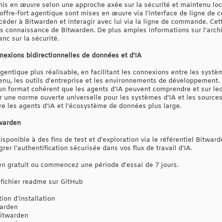
is en œuvre selon une approche axée sur la sécurité et maintenu lo
 coffre-fort agentique sont mises en œuvre via l'interface de ligne d
céder à Bitwarden et interagir avec lui via la ligne de commande. Cet
s connaissance de Bitwarden. De plus amples informations sur l'arch
anc sur la sécurité.
exions bidirectionnelles de données et d'IA
entique plus réalisable, en facilitant les connexions entre les systèm
enu, les outils d'entreprise et les environnements de développement. 
n format cohérent que les agents d'IA peuvent comprendre et sur lequ
r une norme ouverte universelle pour les systèmes d'IA et les sourc
tre les agents d'IA et l'écosystème de données plus large.
twarden
ponible à des fins de test et d'exploration via le référentiel Bitward
r l'authentification sécurisée dans vos flux de travail d'IA.
n gratuit ou commencez une période d'essai de 7 jours.
 fichier readme sur GitHub
ion d'installation
warden
Bitwarden