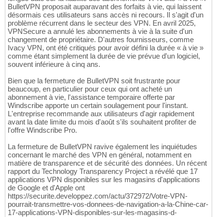
BulletVPN proposait auparavant des forfaits à vie, qui laissent
désormais ces utilisateurs sans accès ni recours. Il s'agit d'un
problème récurrent dans le secteur des VPN. En avril 2025,
VPNSecure a annulé les abonnements à vie à la suite d'un
changement de propriétaire. D'autres fournisseurs, comme
Ivacy VPN, ont été critiqués pour avoir défini la durée « à vie »
comme étant simplement la durée de vie prévue d'un logiciel,
souvent inférieure à cinq ans.
Bien que la fermeture de BulletVPN soit frustrante pour
beaucoup, en particulier pour ceux qui ont acheté un
abonnement à vie, l'assistance temporaire offerte par
Windscribe apporte un certain soulagement pour l'instant.
L'entreprise recommande aux utilisateurs d'agir rapidement
avant la date limite du mois d'août s'ils souhaitent profiter de
l'offre Windscribe Pro.
La fermeture de BulletVPN ravive également les inquiétudes
concernant le marché des VPN en général, notamment en
matière de transparence et de sécurité des données. Un récent
rapport du Technology Transparency Project a révélé que 17
applications VPN disponibles sur les magasins d'applications
de Google et d'Apple ont
https://securite.developpez.com/actu/372972/Votre-VPN-
pourrait-transmettre-vos-donnees-de-navigation-a-la-Chine-car-
17-applications-VPN-disponibles-sur-les-magasins-d-