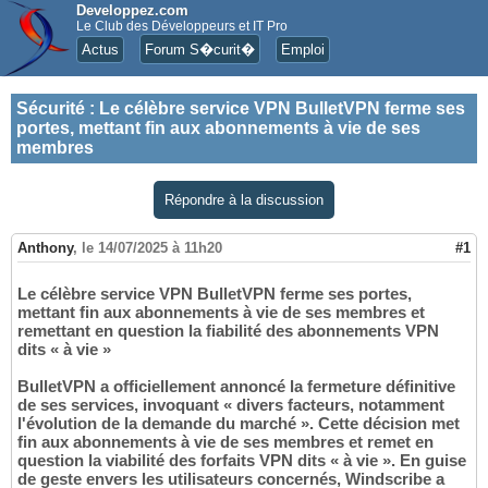
Developpez.com
Le Club des Développeurs et IT Pro
Actus
Forum S�curit�
Emploi
Sécurité
:
Le célèbre service VPN BulletVPN ferme ses
portes, mettant fin aux abonnements à vie de ses
membres
Répondre à la discussion
Anthony
,
le 14/07/2025 à 11h20
#1
Le célèbre service VPN BulletVPN ferme ses portes,
mettant fin aux abonnements à vie de ses membres et
remettant en question la fiabilité des abonnements VPN
dits « à vie »
BulletVPN a officiellement annoncé la fermeture définitive
de ses services, invoquant « divers facteurs, notamment
l'évolution de la demande du marché ». Cette décision met
fin aux abonnements à vie de ses membres et remet en
question la viabilité des forfaits VPN dits « à vie ». En guise
de geste envers les utilisateurs concernés, Windscribe a