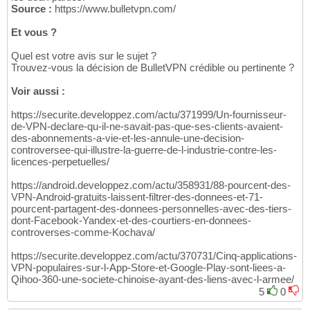
Source :
https://www.bulletvpn.com/
Et vous ?
Quel est votre avis sur le sujet ?
Trouvez-vous la décision de BulletVPN crédible ou pertinente ?
Voir aussi :
https://securite.developpez.com/actu/371999/Un-fournisseur-
de-VPN-declare-qu-il-ne-savait-pas-que-ses-clients-avaient-
des-abonnements-a-vie-et-les-annule-une-decision-
controversee-qui-illustre-la-guerre-de-l-industrie-contre-les-
licences-perpetuelles/
https://android.developpez.com/actu/358931/88-pourcent-des-
VPN-Android-gratuits-laissent-filtrer-des-donnees-et-71-
pourcent-partagent-des-donnees-personnelles-avec-des-tiers-
dont-Facebook-Yandex-et-des-courtiers-en-donnees-
controverses-comme-Kochava/
https://securite.developpez.com/actu/370731/Cinq-applications-
VPN-populaires-sur-l-App-Store-et-Google-Play-sont-liees-a-
Qihoo-360-une-societe-chinoise-ayant-des-liens-avec-l-armee/
5
0