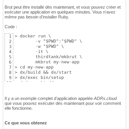
Brut peut être installé dès maintenant, et vous pouvez créer et
exécuter une application en quelques minutes. Vous n'avez
même pas besoin d'installer Ruby.
Code :
> docker run \

1
        -v "$PWD":"$PWD" \

2
        -w "$PWD" \

3
        -it \

4
        thirdtank/mkbrut \

5
        mkbrut my-new-app

6
> cd my-new-app

7
> dx/build && dx/start

8
> dx/exec bin/setup

9
> dx/exec bin/dev

10
# => localhost:6502 is waiting
11
Il y a un exemple complet d'application appelée
ADRs.cloud
que vous pouvez exécuter dès maintenant pour voir comment
elle fonctionne.
Ce que vous obtenez