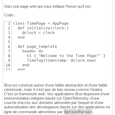
Voici une page web qui vous indique l'heure qu'il est :
Code :
class TimePage < AppPage

1
  def initialize(clock:)

2
    @clock = clock

3
  end

4
5
  def page_template

6
    header do

7
      h1 { "Welcome to the Time Page!" }

8
      TimeTag(timestamp: @clock.now)

9
    end

10
  end

11
12
end
13
Brut est construit autour d'une faible abstraction et d'une faible
cérémonie, mais il n'est pas de bas niveau comme Sinatra.
C'est un framework web. Vos applications Brut disposent d'une
instrumentation intégrée basée sur OpenTelemetry, d'une
couche d'accès aux données alimentée par Sequel et d'une
automatisation des développeurs basée sur des applications en
ligne de commande alimentées par
OptionParser
.