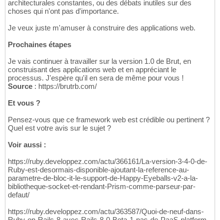
architecturales constantes, ou des débats inutiles sur des
choses qui n'ont pas d'importance.
Je veux juste m'amuser à construire des applications web.
Prochaines étapes
Je vais continuer à travailler sur la version 1.0 de Brut, en
construisant des applications web et en appréciant le
processus. J'espère qu'il en sera de même pour vous !
Source
: https://brutrb.com/
Et vous ?
Pensez-vous que ce framework web est crédible ou pertinent ?
Quel est votre avis sur le sujet ?
Voir aussi :
https://ruby.developpez.com/actu/366161/La-version-3-4-0-de-
Ruby-est-desormais-disponible-ajoutant-la-reference-au-
parametre-de-bloc-it-le-support-de-Happy-Eyeballs-v2-a-la-
bibliotheque-socket-et-rendant-Prism-comme-parseur-par-
defaut/
https://ruby.developpez.com/actu/363587/Quoi-de-neuf-dans-
Ruby-on-Rails-8-avec-Rails-8-0-Beta-1-pas-de-PaaS-platform-