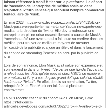
faisant référence à Adolf Hitler sur la plateforme. Le départ
de Yaccarino de l'entreprise de médias sociaux vient
s'ajouter aux turbulences qui secouent l'empire commercial
tentaculaire de Musk.
En mai 2023, https://www.developpez.com/actu/344515/Elon-
Musk-passe-en-partie-la-main-a-Linda-Yaccarino-experte-des-
medias-a-la-direction-de-Twitter-Elle-devra-redresser-une-
entreprise-en-pleine-crise-essentiellement-a-cause-de-Musk/.
Yaccarino a été une avocate qui a fait toute sa carrière dans les
médias, pour trouver de meilleurs moyens de mesurer
lefficacité de la publicité et a joué un rôle clef dans le lancement
du service de streaming Peacock soutenu par la publicité de
NBC.
Lors de son annonce, Elon Musk avait salué son expérience et
son leadership dans un tweet : "
Je pense que (Linda Yaccarino)
a relevé tous les défis qu'elle pouvait chez NBCU de manière
exemplaire, et il n'y a pas de plus grand défi que celui de rétablir
l'ordre chez Twitter
". En effet, depuis sa nomination, Twitter,
rebaptisée X, et Elon Musk ont fait face à plusieurs
controverses.
La plus récente est celle du chabot IA d'Elon Musk, Grok.
https://intelligence-
artificielle.developpez.com/actu/373622/Grok-l-IA-anti-woke-d-