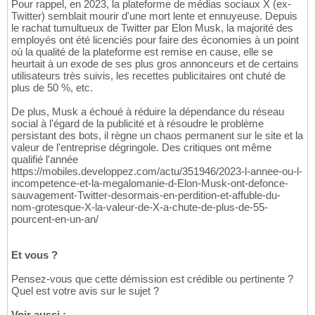
Pour rappel, en 2023, la plateforme de médias sociaux X (ex-
Twitter) semblait mourir d'une mort lente et ennuyeuse. Depuis
le rachat tumultueux de Twitter par Elon Musk, la majorité des
employés ont été licenciés pour faire des économies à un point
où la qualité de la plateforme est remise en cause, elle se
heurtait à un exode de ses plus gros annonceurs et de certains
utilisateurs très suivis, les recettes publicitaires ont chuté de
plus de 50 %, etc.
De plus, Musk a échoué à réduire la dépendance du réseau
social à l'égard de la publicité et à résoudre le problème
persistant des bots, il règne un chaos permanent sur le site et la
valeur de l'entreprise dégringole. Des critiques ont même
qualifié l'année
https://mobiles.developpez.com/actu/351946/2023-l-annee-ou-l-
incompetence-et-la-megalomanie-d-Elon-Musk-ont-defonce-
sauvagement-Twitter-desormais-en-perdition-et-affuble-du-
nom-grotesque-X-la-valeur-de-X-a-chute-de-plus-de-55-
pourcent-en-un-an/
Et vous ?
Pensez-vous que cette démission est crédible ou pertinente ?
Quel est votre avis sur le sujet ?
Voir aussi :