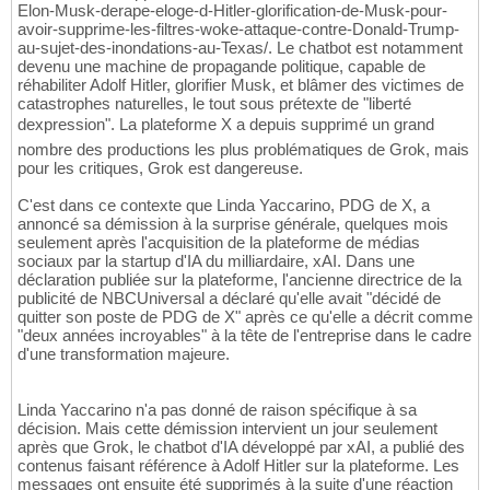
Elon-Musk-derape-eloge-d-Hitler-glorification-de-Musk-pour-
avoir-supprime-les-filtres-woke-attaque-contre-Donald-Trump-
au-sujet-des-inondations-au-Texas/. Le chatbot est notamment
devenu une machine de propagande politique, capable de
réhabiliter Adolf Hitler, glorifier Musk, et blâmer des victimes de
catastrophes naturelles, le tout sous prétexte de "liberté
dexpression". La plateforme X a depuis supprimé un grand
nombre des productions les plus problématiques de Grok, mais
pour les critiques, Grok est dangereuse.
C'est dans ce contexte que Linda Yaccarino, PDG de X, a
annoncé sa démission à la surprise générale, quelques mois
seulement après l'acquisition de la plateforme de médias
sociaux par la startup d'IA du milliardaire, xAI. Dans une
déclaration publiée sur la plateforme, l'ancienne directrice de la
publicité de NBCUniversal a déclaré qu'elle avait "décidé de
quitter son poste de PDG de X" après ce qu'elle a décrit comme
"deux années incroyables" à la tête de l'entreprise dans le cadre
d'une transformation majeure.
Linda Yaccarino n'a pas donné de raison spécifique à sa
décision. Mais cette démission intervient un jour seulement
après que Grok, le chatbot d'IA développé par xAI, a publié des
contenus faisant référence à Adolf Hitler sur la plateforme. Les
messages ont ensuite été supprimés à la suite d'une réaction