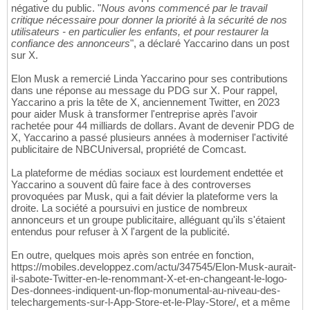
négative du public. "
Nous avons commencé par le travail
critique nécessaire pour donner la priorité à la sécurité de nos
utilisateurs - en particulier les enfants, et pour restaurer la
confiance des annonceurs
", a déclaré Yaccarino dans un post
sur X.
Elon Musk a remercié Linda Yaccarino pour ses contributions
dans une réponse au message du PDG sur X. Pour rappel,
Yaccarino a pris la tête de X, anciennement Twitter, en 2023
pour aider Musk à transformer l'entreprise après l'avoir
rachetée pour 44 milliards de dollars. Avant de devenir PDG de
X, Yaccarino a passé plusieurs années à moderniser l'activité
publicitaire de NBCUniversal, propriété de Comcast.
La plateforme de médias sociaux est lourdement endettée et
Yaccarino a souvent dû faire face à des controverses
provoquées par Musk, qui a fait dévier la plateforme vers la
droite. La société a poursuivi en justice de nombreux
annonceurs et un groupe publicitaire, alléguant qu'ils s'étaient
entendus pour refuser à X l'argent de la publicité.
En outre, quelques mois après son entrée en fonction,
https://mobiles.developpez.com/actu/347545/Elon-Musk-aurait-
il-sabote-Twitter-en-le-renommant-X-et-en-changeant-le-logo-
Des-donnees-indiquent-un-flop-monumental-au-niveau-des-
telechargements-sur-l-App-Store-et-le-Play-Store/, et a même