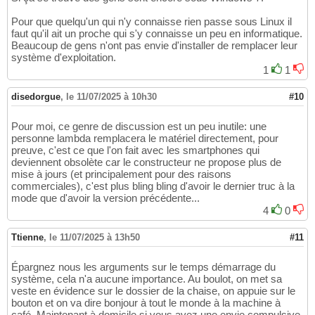
Pour que quelqu'un qui n'y connaisse rien passe sous Linux il
faut qu'il ait un proche qui s'y connaisse un peu en informatique.
Beaucoup de gens n'ont pas envie d'installer de remplacer leur
système d'exploitation.
1
1
disedorgue
,
le 11/07/2025 à 10h30
#10
Pour moi, ce genre de discussion est un peu inutile: une
personne lambda remplacera le matériel directement, pour
preuve, c'est ce que l'on fait avec les smartphones qui
deviennent obsolète car le constructeur ne propose plus de
mise à jours (et principalement pour des raisons
commerciales), c'est plus bling bling d'avoir le dernier truc à la
mode que d'avoir la version précédente...
4
0
Ttienne
,
le 11/07/2025 à 13h50
#11
Épargnez nous les arguments sur le temps démarrage du
système, cela n'a aucune importance. Au boulot, on met sa
veste en évidence sur le dossier de la chaise, on appuie sur le
bouton et on va dire bonjour à tout le monde à la machine à
café. Maintenant à domicile si vous avez une envie compulsive