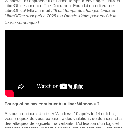
Windows-10-approche-il-est-donc-temps-d-envisager-Linux-et-
LibreOffice-annonce-The-Document-Foundation-editeur-de-
LibreOffice/ Elle affirmait : "
Il est temps de changer. Linux et
LibreOffice sont prêts  2025 est l'année idéale pour choisir la
liberté numérique !
"
Pourquoi ne pas continuer à utiliser Windows ?
Si vous continuez à utiliser Windows 10 après le 14 octobre,
vous risquez de vous exposer à des violations de données et à
des attaques de logiciels malveillants. L'utilisation d'un logiciel