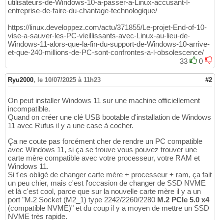
utilisateurs-de-Windows-10-a-passer-a-Linux-accusant-l-
entreprise-de-faire-du-chantage-technologique/
https://linux.developpez.com/actu/371855/Le-projet-End-of-10-
vise-a-sauver-les-PC-vieillissants-avec-Linux-au-lieu-de-
Windows-11-alors-que-la-fin-du-support-de-Windows-10-arrive-
et-que-240-millions-de-PC-sont-confrontes-a-l-obsolescence/
33
0
Ryu2000
,
le 10/07/2025 à 11h23
#2
On peut installer Windows 11 sur une machine officiellement
incompatible.
Quand on créer une clé USB bootable d'installation de Windows
11 avec Rufus il y a une case à cocher.
Ça ne coute pas forcément cher de rendre un PC compatible
avec Windows 11, si ça se trouve vous pouvez trouver une
carte mère compatible avec votre processeur, votre RAM et
Windows 11.
Si t'es obligé de changer carte mère + processeur + ram, ça fait
un peu chier, mais c'est l'occasion de changer de SSD NVME
et là c'est cool, parce que sur la nouvelle carte mère il y a un
port "M.2 Socket (M2_1) type 2242/2260/2280
M.2 PCIe 5.0 x4
(compatible NVME)" et du coup il y a moyen de mettre un SSD
NVME très rapide.