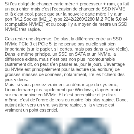
Si t'es obligé de changer carte mère + processeur + ram, ça fait
un peu chier, mais c'est l'occasion de changer de SSD NVME
et là c'est cool, parce que sur la nouvelle carte mère il y a un
port "M.2 Socket (M2_1) type 2242/2260/2280
M.2 PCIe 5.0 x4
(compatible NVME)" et du coup il y a moyen de mettre un SSD
NVME très rapide.
Cela reste une dépense. De plus, la différence entre un SSD
NVMe PCIe 3 et PCIe 5, je ne pense pas qu'elle soit bien
importante (sur le papier, si, certes, mais pas dans la vie réelle).
Dans le même principe, un SSD en SATA et un NVMe, la
différence existe, mais n'est pas non plus incontournable
(autrement dit, on peut s'en passer au jour le jour). L'avantage
du NVMe est principalement pour la lecture (ou écriture) de
grosses masses de données, notamment, lire les fichiers des
jeux vidéos.
Mais, si vous pensez vraiment au démarrage du système,
Linux démarre plus rapidement que Windows, d'après moi et
sur ma machine en NVMe. Et c'est perceptible et je dirais
même, c'est de l'ordre de trois ou quatre fois plus rapide. Donc,
autant aller vers un vrai système rapide, si la vitesse est
vraiment un point essentiel.