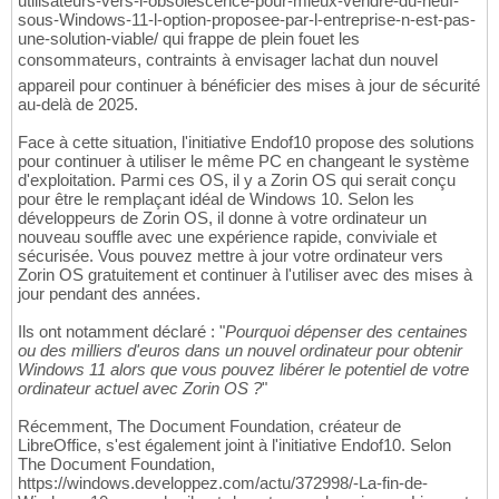
utilisateurs-vers-l-obsolescence-pour-mieux-vendre-du-neuf-
sous-Windows-11-l-option-proposee-par-l-entreprise-n-est-pas-
une-solution-viable/ qui frappe de plein fouet les
consommateurs, contraints à envisager lachat dun nouvel
appareil pour continuer à bénéficier des mises à jour de sécurité
au-delà de 2025.
Face à cette situation, l'initiative Endof10 propose des solutions
pour continuer à utiliser le même PC en changeant le système
d'exploitation. Parmi ces OS, il y a Zorin OS qui serait conçu
pour être le remplaçant idéal de Windows 10. Selon les
développeurs de Zorin OS, il donne à votre ordinateur un
nouveau souffle avec une expérience rapide, conviviale et
sécurisée. Vous pouvez mettre à jour votre ordinateur vers
Zorin OS gratuitement et continuer à l'utiliser avec des mises à
jour pendant des années.
Ils ont notamment déclaré : "
Pourquoi dépenser des centaines
ou des milliers d'euros dans un nouvel ordinateur pour obtenir
Windows 11 alors que vous pouvez libérer le potentiel de votre
ordinateur actuel avec Zorin OS ?
"
Récemment, The Document Foundation, créateur de
LibreOffice, s'est également joint à l'initiative Endof10. Selon
The Document Foundation,
https://windows.developpez.com/actu/372998/-La-fin-de-